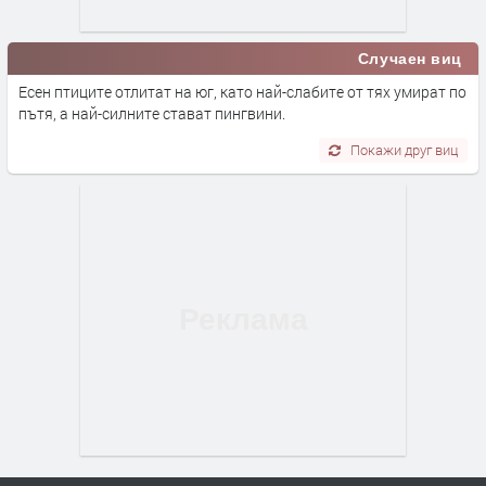
Случаен виц
Есен птиците отлитат на юг, като най-слабите от тях умират по
пътя, а най-силните стават пингвини.
Покажи друг виц