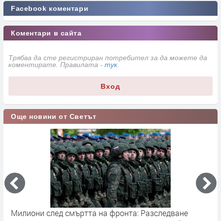
Facebook коментари
Коментари в сайта
Трябва да сте регистриран потребител за да можете да
коментирате. Правилата -
тук
.
Вход
Още новини от Светът
ед смъртта на фронта: Разследване
Германските сл