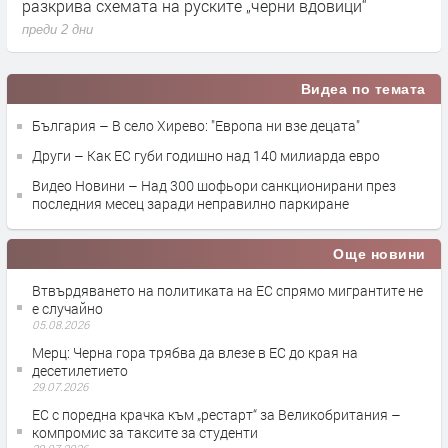
хемата на руските „черни вдовици“
влияние върху 
преди 2 дни
Видеа по темата
България – В село Хирево: "Европа ни взе децата"
Други – Как ЕС губи годишно над 140 милиарда евро
Видео Новини – Над 300 шофьори санкционирани през
последния месец заради неправилно паркиране
Още новини
Втвърдяването на политиката на ЕС спрямо мигрантите не
е случайно
05.08.2026
Мерц: Черна гора трябва да влезе в ЕС до края на
десетилетието
29.07.2026
ЕС с поредна крачка към „рестарт“ за Великобритания –
компромис за таксите за студенти