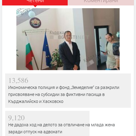
13,586
Икономическа полиция и фонд „Земеделие“ са разкрили
присвояване на субсидии за фиктивни пасища в
Кърджалийско и Хасковско
9,120
Не дадоха ход на делото за отвличане на млада жена
заради отпуск на адвокати