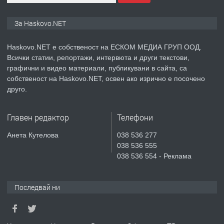
ПРЕДЛАГА
ПРОСТОРЕН ТРИСТАЕН
АПАРТАМЕНТ В НОВА СГРАДА КВ.
За Haskovo.NET
КУБА
Haskovo.NET е собственост на ЕСКОМ МЕДИА ГРУП ООД.
преди 4 дни
Всички статии, репортажи, интервюта и други текстови,
графични и видео материали, публикувани в сайта, са
ПРЕДЛАГА
Продавам парцел в гр. Хасково кв.
собственост на Haskovo.NET, освен ако изрично е посочено
Хисаря до ток, вода,канализация,
друго.
асфалт 0889 537 426
Главен редактор
Телефони
преди 4 дни
Анета Кутелова
038 536 277
ПРЕДЛАГА
СГЛОБЯВАНЕ НА МЕБЕЛИ.
038 536 555
038 536 554 - Реклама
преди 4 дни
Последвай ни
ПРЕДЛАГА
№4119 Едностаен обзаведен
апартамент под наем в кв.