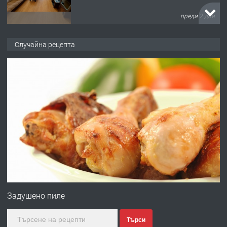
преди 2 дни
ПРЕДЛАГА
НАПЪЛНО ОБЗАВЕДЕН И
ОБОРУДВАН ТРИСТАЕН
Случайна рецепта
АПАРТАМЕНТ В ЦЕНТЪРА НА ГР.
ХАСКОВО
преди 3 дни
ПРЕДЛАГА
Давам гараж под наем
преди 3 дни
ПРЕДЛАГА
№4120 Магазин/Офис под наем в кв.
Любен Каравелов, Хасково-близо до
градската градина!
Задушено пиле
преди 4 дни
Търси