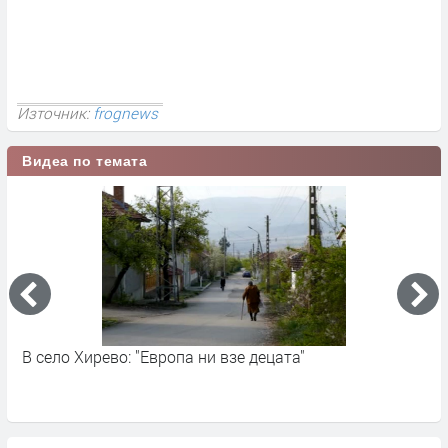
Източник:
frognews
Видеа по темата
"Европа ни взе децата"
Как ЕС губи годишн