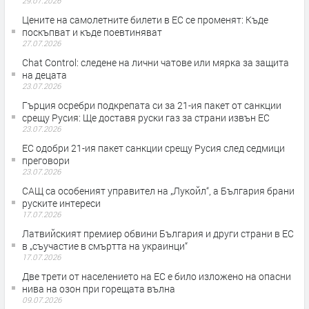
29.07.2026
Цените на самолетните билети в ЕС се променят: Къде
поскъпват и къде поевтиняват
27.07.2026
Chat Control: следене на лични чатове или мярка за защита
на децата
23.07.2026
Гърция осребри подкрепата си за 21-ия пакет от санкции
срещу Русия: Ще доставя руски газ за страни извън ЕС
23.07.2026
ЕС одобри 21-ия пакет санкции срещу Русия след седмици
преговори
23.07.2026
САЩ са особеният управител на „Лукойл“, а България брани
руските интереси
17.07.2026
Латвийският премиер обвини България и други страни в ЕС
в „съучастие в смъртта на украинци“
17.07.2026
Две трети от населението на ЕС е било изложено на опасни
нива на озон при горещата вълна
09.07.2026