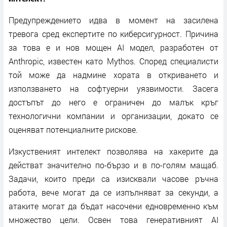
Предупреждението идва в момент на засилена
тревога сред експертите по киберсигурност. Причина
за това е и нов мощен AI модел, разработен от
Anthropic, известен като Mythos. Според специалисти
той може да надмине хората в откриването и
използването на софтуерни уязвимости. Засега
достъпът до него е ограничен до малък кръг
технологични компании и организации, докато се
оценяват потенциалните рискове.
Изкуственият интелект позволява на хакерите да
действат значително по-бързо и в по-голям мащаб.
Задачи, които преди са изисквали часове ръчна
работа, вече могат да се изпълняват за секунди, а
атаките могат да бъдат насочени едновременно към
множество цели. Освен това генеративният AI