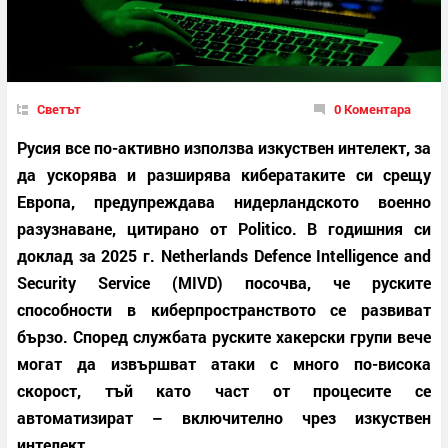
Светът
0 Коментара
Русия все по-активно използва изкуствен интелект, за
да ускорява и разширява кибератаките си срещу
Европа, предупреждава нидерландското военно
разузнаване, цитирано от Politico. В годишния си
доклад за 2025 г. Netherlands Defence Intelligence and
Security Service (MIVD) посочва, че руските
способности в киберпространството се развиват
бързо. Според службата руските хакерски групи вече
могат да извършват атаки с много по-висока
скорост, тъй като част от процесите се
автоматизират – включително чрез изкуствен
интелект.