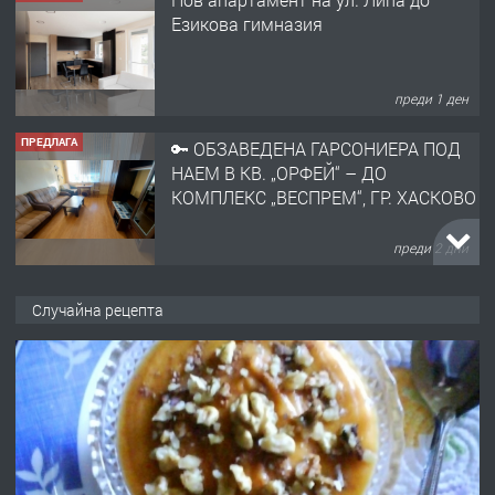
Езикова гимназия
преди 1 ден
ПРЕДЛАГА
🔑 ОБЗАВЕДЕНА ГАРСОНИЕРА ПОД
НАЕМ В КВ. „ОРФЕЙ“ – ДО
КОМПЛЕКС „ВЕСПРЕМ“, ГР. ХАСКОВО
преди 2 дни
ПРЕДЛАГА
НАПЪЛНО ОБЗАВЕДЕН И
Случайна рецепта
ОБОРУДВАН ТРИСТАЕН
АПАРТАМЕНТ В ЦЕНТЪРА НА ГР.
ХАСКОВО
преди 3 дни
ПРЕДЛАГА
Давам гараж под наем