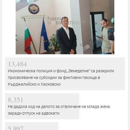
13,484
Икономическа полиция и фонд „Земеделие“ са разкрили
присвояване на субсидии за фиктивни пасища в
Кърджалийско и Хасковско
8,351
Не дадоха ход на делото за отвличане на млада жена
заради отпуск на адвокати
5,997