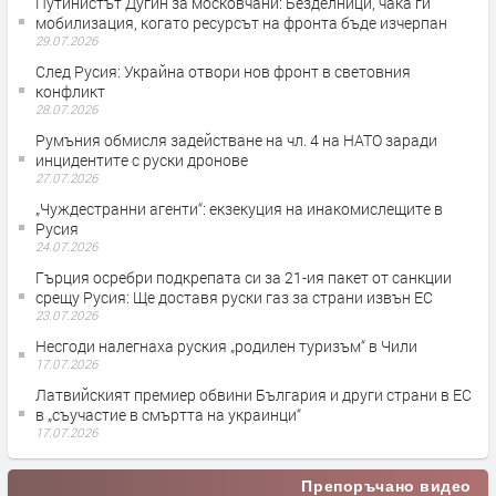
Путинистът Дугин за московчани: Безделници, чака ги
мобилизация, когато ресурсът на фронта бъде изчерпан
29.07.2026
След Русия: Украйна отвори нов фронт в световния
конфликт
28.07.2026
Румъния обмисля задействане на чл. 4 на НАТО заради
инцидентите с руски дронове
27.07.2026
„Чуждестранни агенти“: екзекуция на инакомислещите в
Русия
24.07.2026
Гърция осребри подкрепата си за 21-ия пакет от санкции
срещу Русия: Ще доставя руски газ за страни извън ЕС
23.07.2026
Несгоди налегнаха руския „родилен туризъм“ в Чили
17.07.2026
Латвийският премиер обвини България и други страни в ЕС
в „съучастие в смъртта на украинци“
17.07.2026
Препоръчано видео