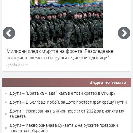
Милиони след смъртта на фронта: Разследване
Г
разкрива схемата на руските „черни вдовици“
в
преди 2 дни
п
Видеа по темата
Други – "Врата към ада": какъв е този кратер в Сибир?
Други – В Белград: побой, защото протестирал срещу Путин
Други – Изказвания на Жириновски от 2022 за визията му
за света
Други – Какво означава буквата Z на руските превозни
средства в Украйна