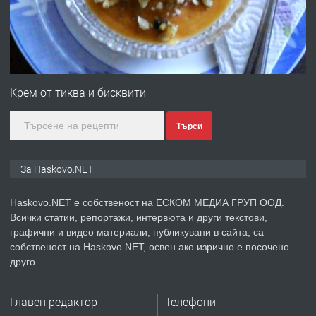
преди 3 дни
ПРЕДЛАГА
№4120 Магазин/Офис под наем в кв.
Любен Каравелов, Хасково-близо до
Крем от тиква и бисквити
градската градина!
Търси
преди 3 дни
ПРЕДЛАГА
ПРОСТОРЕН ТРИСТАЕН
За Haskovo.NET
АПАРТАМЕНТ В НОВА СГРАДА КВ.
КУБА
Haskovo.NET е собственост на ЕСКОМ МЕДИА ГРУП ООД.
Всички статии, репортажи, интервюта и други текстови,
преди 4 дни
графични и видео материали, публикувани в сайта, са
собственост на Haskovo.NET, освен ако изрично е посочено
ПРЕДЛАГА
Продавам парцел в гр. Хасково кв.
друго.
Хисаря до ток, вода,канализация,
асфалт 0889 537 426
Главен редактор
Телефони