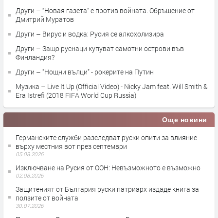
Други – “Новая газета” е против войната. Обръщение от
Дмитрий Муратов
Други – Вирус и водка: Русия се алкохолизира
Други – Защо руснаци купуват самотни острови във
Финландия?
Други – "Нощни вълци" - рокерите на Путин
Музика – Live It Up (Official Video) - Nicky Jam feat. Will Smith &
Era Istrefi (2018 FIFA World Cup Russia)
Още новини
Германските служби разследват руски опити за влияние
върху местния вот през септември
05.08.2026
Изключване на Русия от ООН: Невъзможното е възможно
02.08.2026
Защитеният от България руски патриарх издаде книга за
ползите от войната
30.07.2026