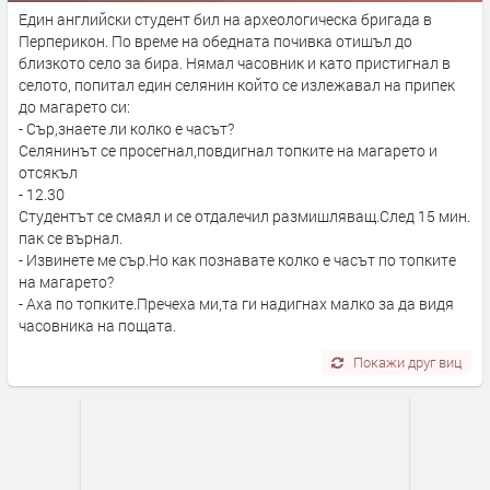
Един aнглийски студент бил на археологическа бригада в
Перперикон. По време на обедната почивка отишъл до
близкото село за бира. Нямал часовник и като пристигнал в
селото, попитал един селянин който се излежавал на припек
до магарето си:
- Сър,знаете ли колко е часът?
Селянинът се просегнал,повдигнал топките на магарето и
отсякъл
- 12.30
Студентът се смаял и се отдалечил размишляващ.След 15 мин.
пак се върнал.
- Извинете ме сър.Но как познавате колко е часът по топките
на магарето?
- Аха по топките.Пречеха ми,та ги надигнах малко за да видя
часовника на пощата.
Покажи друг виц