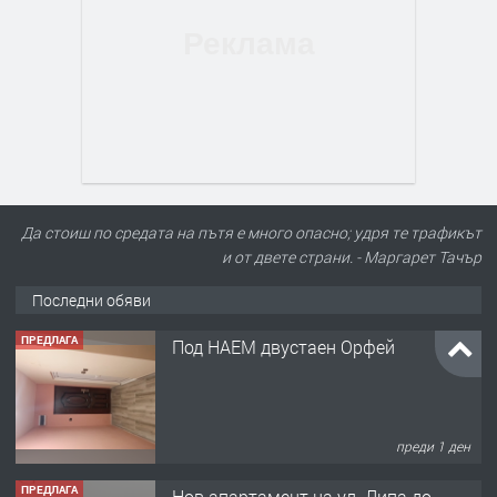
Да стоиш по средата на пътя е много опасно; удря те трафикът
и от двете страни. - Маргарет Тачър
Последни обяви
ПРЕДЛАГА
Под НАЕМ двустаен Орфей
преди 1 ден
ПРЕДЛАГА
Нов апартамент на ул. Липа до