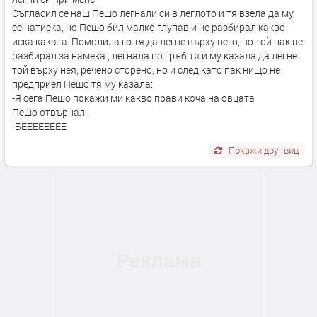
Съгласил се наш Пешо легнали си в леглото и тя взела да му
се натиска, но Пешо бил малко глупав и не разбирал какво
иска каката. Помолила го тя да легне върху него, но той пак не
разбирал за намека , легнала по гръб тя и му казала да легне
той върху нея, речено сторено, но и след като пак нищо не
предприел Пешо тя му казала:
-Я сега Пешо покажи ми какво прави коча на овцата
Пешо отвърнал:
-БЕЕЕЕЕЕЕЕ
Покажи друг виц