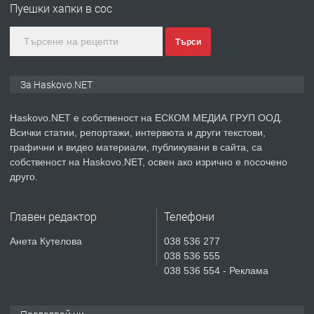
Пуешки хапки в сос
Търси
преди 3 дни
ПРЕДЛАГА
Нов апартамент на ул. Липа до
За Haskovo.NET
Езикова гимназия
Haskovo.NET е собственост на ЕСКОМ МЕДИА ГРУП ООД.
Всички статии, репортажи, интервюта и други текстови,
преди 3 дни
графични и видео материали, публикувани в сайта, са
собственост на Haskovo.NET, освен ако изрично е посочено
ПРЕДЛАГА
🔑 ОБЗАВЕДЕНА ГАРСОНИЕРА ПОД
друго.
НАЕМ В КВ. „ОРФЕЙ“ – ДО
КОМПЛЕКС „ВЕСПРЕМ“, ГР. ХАСКОВО
Главен редактор
Телефони
преди 5 дни
Анета Кутелова
038 536 277
038 536 555
ПРЕДЛАГА
НАПЪЛНО ОБЗАВЕДЕН И
038 536 554 - Реклама
ОБОРУДВАН ТРИСТАЕН
АПАРТАМЕНТ В ЦЕНТЪРА НА ГР.
ХАСКОВО