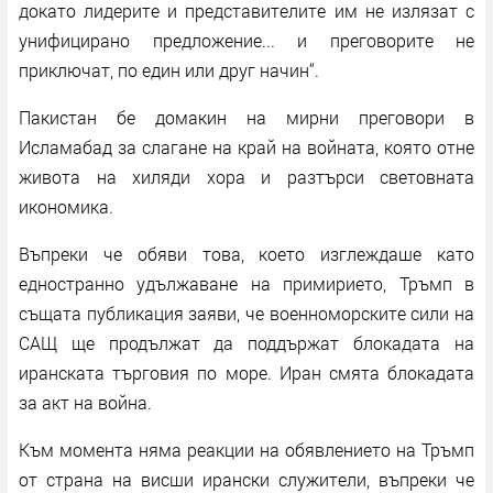
докато лидерите и представителите им не излязат с
унифицирано предложение... и преговорите не
приключат, по един или друг начин“.
Пакистан бе домакин на мирни преговори в
Исламабад за слагане на край на войната, която отне
живота на хиляди хора и разтърси световната
икономика.
Въпреки че обяви това, което изглеждаше като
едностранно удължаване на примирието, Тръмп в
същата публикация заяви, че военноморските сили на
САЩ ще продължат да поддържат блокадата на
иранската търговия по море. Иран смята блокадата
за акт на война.
Към момента няма реакции на обявлението на Тръмп
от страна на висши ирански служители, въпреки че