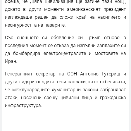
обеща, че „цяла цивилизация ще загине тази нощ“,
докато в други моменти американският президент
изглеждаше решен да сложи край на насилието и
несигурността на пазарите.
Със снощното си обявление си Тръмп отново в
последния момент се отказа да изпълни заплахите си
да бомбардира електроцентралите и мостовете на
Иран.
Генералният секретар на ООН Антонио Гутериш и
други лидери осъдиха тези заплахи, като отбелязаха,
че международните хуманитарни закони забраняват
атаки, насочени срещу цивилни лица и гражданска
инфраструктура.