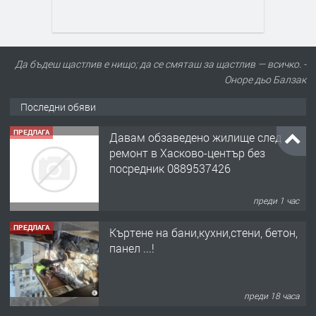
Да бъдеш щастлив е нищо; да се смяташ за щастлив — всичко. -
Оноре дьо Балзак
Последни обяви
ПРЕДЛАГА
Давам обзаведено жилище след
ремонт в Хасково-център без
посредник 0889537426
преди 1 час
ПРЕДЛАГА
Къртене на бани,кухни,стени, бетон,
панел ...!
преди 18 часа