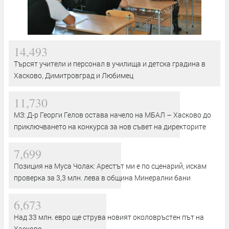
14,493
Търсят учители и персонал в училища и детска градина в
Хасково, Димитровград и Любимец
11,730
МЗ: Д-р Георги Гелов остава начело на МБАЛ – Хасково до
приключването на конкурса за нов съвет на директорите
7,699
Позиция на Муса Чолак: Арестът ми е по сценарий, искам
проверка за 3,3 млн. лева в община Минерални бани
6,673
Над 33 млн. евро ще струва новият околовръстен път на
Хасково