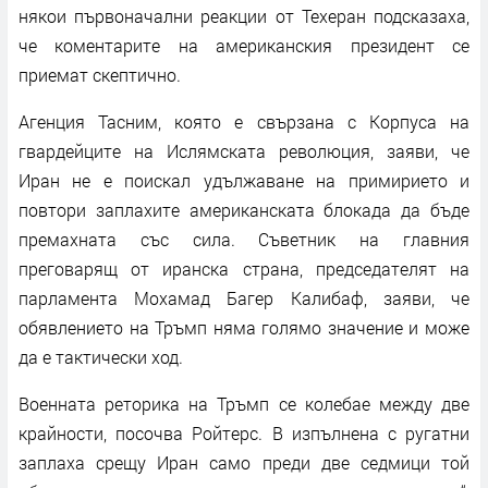
някои първоначални реакции от Техеран подсказаха,
че коментарите на американския президент се
приемат скептично.
Агенция Тасним, която е свързана с Корпуса на
гвардейците на Ислямската революция, заяви, че
Иран не е поискал удължаване на примирието и
повтори заплахите американската блокада да бъде
премахната със сила. Съветник на главния
преговарящ от иранска страна, председателят на
парламента Мохамад Багер Калибаф, заяви, че
обявлението на Тръмп няма голямо значение и може
да е тактически ход.
Военната реторика на Тръмп се колебае между две
крайности, посочва Ройтерс. В изпълнена с ругатни
заплаха срещу Иран само преди две седмици той