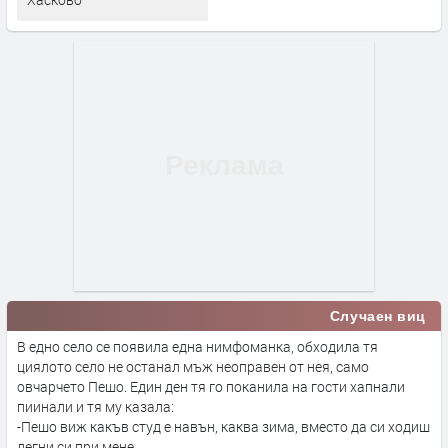
Случаен виц
В едно село се появила една нимфоманка, обходила тя
циялото село не останал мъж неоправен от нея, само
овчарчето Пешо. Един ден тя го поканила на гости хапнали
пиинали и тя му казала:
-Пешо виж какъв студ е навън, каква зима, вместо да си ходиш
легни си при мене.