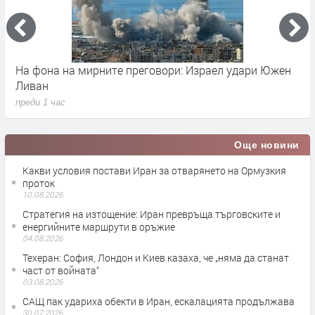
На фона на мирните преговори: Израел удари Южен
И
Ливан
К
преди 1 час
п
Още новини
Какви условия постави Иран за отварянето на Ормузкия
проток
10.08.2026
Стратегия на изтощение: Иран превръща търговските и
енергийните маршрути в оръжие
04.08.2026
Teхеран: София, Лондон и Киев казаха, че „няма да станат
част от войната“
03.08.2026
САЩ пак удариха обекти в Иран, ескалацията продължава
30.07.2026