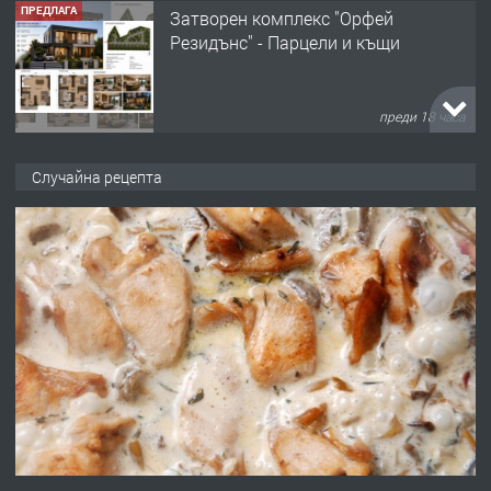
ПРЕДЛАГА
Затворен комплекс "Орфей
Резидънс" - Парцели и къщи
преди 18 часа
ПРЕДЛАГА
Продавам парцел в кв. Младежки
Случайна рецепта
хълм в Хасково без посредници 0889
537 426
преди 18 часа
ПРЕДЛАГА
Давам обзаведено жилище за жена
без брокери 0889 537 426
преди 18 часа
ПРЕДЛАГА
Под НАЕМ двустаен Орфей