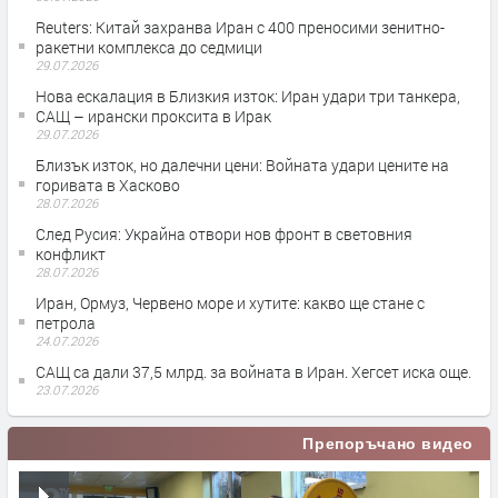
Reuters: Китай захранва Иран с 400 преносими зенитно-
ракетни комплекса до седмици
29.07.2026
Нова ескалация в Близкия изток: Иран удари три танкера,
САЩ – ирански проксита в Ирак
29.07.2026
Близък изток, но далечни цени: Войната удари цените на
горивата в Хасково
28.07.2026
След Русия: Украйна отвори нов фронт в световния
конфликт
28.07.2026
Иран, Ормуз, Червено море и хутите: какво ще стане с
петрола
24.07.2026
САЩ са дали 37,5 млрд. за войната в Иран. Хегсет иска още.
23.07.2026
Препоръчано видео