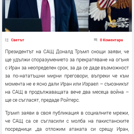
Светът
0 Коментара
Президентът на САЩ Доналд Тръмп снощи заяви, че
ще удължи споразумението за прекратяване на огъня
с Иран за неопределен срок, за да се даде възможност
за по-нататъшни мирни преговори, въпреки че към
момента не е ясно дали Иран или Израел – съюзникът
на САЩ в продължаващата вече два месеца война –
ще се съгласят, предаде Ройтерс.
Тръмп заяви в своя публикация в социалните мрежи,
че САЩ са се съгласили с молба на пакистанските
посредници „да отложим атаката си срещу Иран,