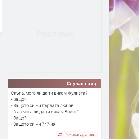
Вече може да се подават молби
Дигитално евро: портмон
за личен фалит
е вече в нашия смартфон
преди 2 дни
преди 2 дни
Случаен виц
Скъпа, мога ли да ти викам Жулиета?
- Защо?
- Защото си ми първата любов.
- А аз мога ли да ти викам Боинг?
- Защо?
- Защото си ми 747-ия
Покажи друг виц