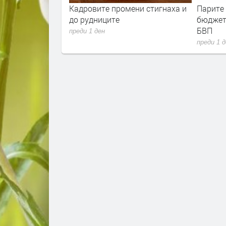
ла е скочила с
Кадровите промени стигнаха и
Парите
ец. И
до рудниците
бюджет
 расте
БВП
преди 1 ден
преди 1 