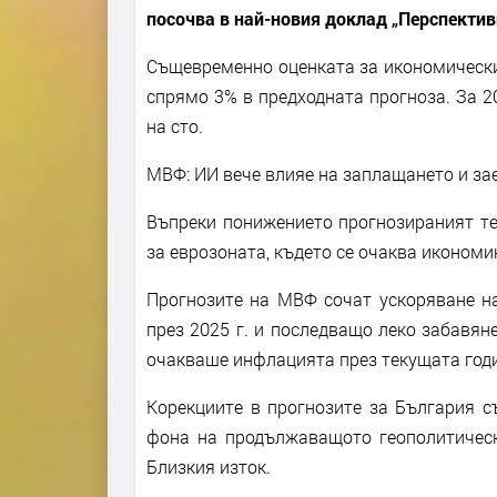
посочва в най-новия доклад „Перспектив
Същевременно оценката за икономическия
спрямо 3% в предходната прогноза. За 20
на сто.
МВФ: ИИ вече влияе на заплащането и за
Въпреки понижението прогнозираният те
за еврозоната, където се очаква икономика
Прогнозите на МВФ сочат ускоряване на
през 2025 г. и последващо леко забавяне
очакваше инфлацията през текущата годин
Корекциите в прогнозите за България с
фона на продължаващото геополитическ
Близкия изток.