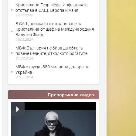
Кристалина Георгиева: Инфлацията
отстъпва в САЩ, Европа и Азия
19.11.2024
В САЩ поискаха отстраняване на
Кристалина от шеф на Международния
Валутен Фонд
19.09.2024
МВФ: България не бива да облага
повече бедните, отколкото богатите
20.03.2024
МВФ отпуска 880 милиона долара на
Украйна
23.02.2024
Препоръчано видео