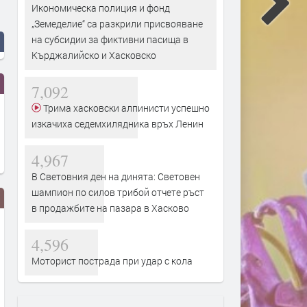
Икономическа полиция и фонд
„Земеделие“ са разкрили присвояване
на субсидии за фиктивни пасища в
Кърджалийско и Хасковско
7,092
Трима хасковски алпинисти успешно
изкачиха седемхилядника връх Ленин
4,967
В Световния ден на динята: Световен
шампион по силов трибой отчете ръст
в продажбите на пазара в Хасково
4,596
Моторист пострада при удар с кола