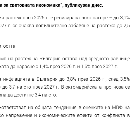
и за световната икономика“, публикуван днес.
 растеж през 2025 г. е ревизирана леко нагоре – до 3,1%
27 г. се очаква допълнително забавяне на растежа до 2,5
етостта
мп на растеж на България остава над средното равнище
та да нарасне с 1,4% през 2026 г. и 1,6% през 2027 г.
 инфлацията в България до 3,8% през 2026 г., след 3,5%
 до 3,7 на сто през 2027 г. В октомврийската прогноза се
а да достигне 3,4 на сто.
ъответстват на общата тенденция в оценките на МВФ на
о напрежение и икономическите ефекти от конфликта в