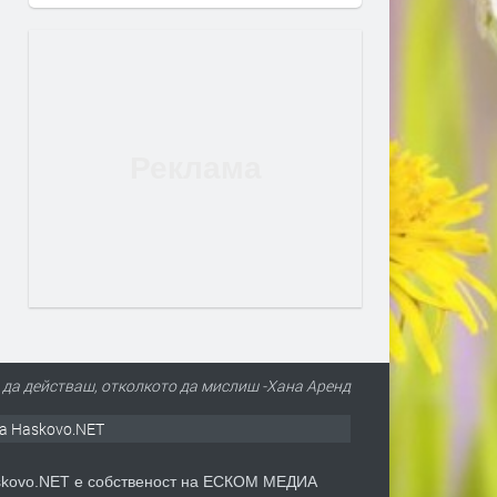
е да действаш, отколкото да мислиш -Хана Аренд
а Haskovo.NET
kovo.NET е собственост на ЕСКОМ МЕДИА