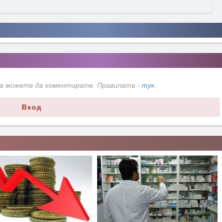
да можете да коментирате. Правилата -
тук
.
Вход