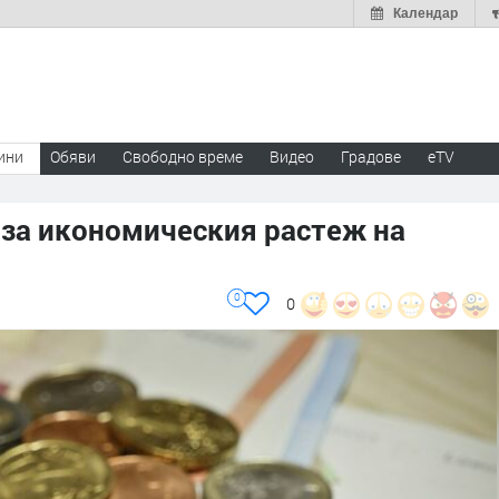
Календар
ини
Обяви
Свободно време
Видео
Градове
eTV
за икономическия растеж на
0
0