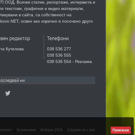
П ООД. Всички статии, репортажи, интервюта и
ги текстови, графични и видео материали,
ликувани в сайта, са собственост на
kovo.NET, освен ако изрично е посочено друго.
авен редактор
Телефони
та Кутелова
038 536 277
038 536 555
038 536 554 - Реклама
оследвай ни
елност
За реклама
Избори 2026
Свържи се с нас
Приемам