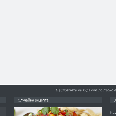
В условията на тирания, по-лесно 
Случайна рецепта
З
Has