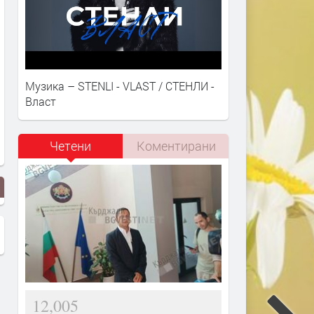
Музика – STENLI - VLAST / СТЕНЛИ -
Власт
Четени
Коментирани
12,005