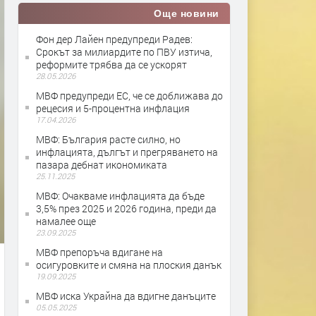
Още новини
Фон дер Лайен предупреди Радев:
Срокът за милиардите по ПВУ изтича,
реформите трябва да се ускорят
28.05.2026
МВФ предупреди ЕС, че се доближава до
рецесия и 5-процентна инфлация
17.04.2026
МВФ: България расте силно, но
инфлацията, дългът и прегряването на
пазара дебнат икономиката
25.11.2025
МВФ: Очакваме инфлацията да бъде
3,5% през 2025 и 2026 година, преди да
намалее още
23.09.2025
МВФ препоръча вдигане на
осигуровките и смяна на плоския данък
19.09.2025
МВФ иска Украйна да вдигне данъците
05.05.2025