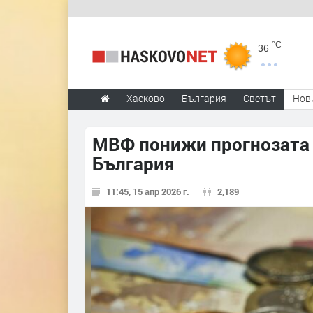
°C
36
Хасково
България
Светът
Нов
МВФ понижи прогнозата 
България
11:45, 15 апр 2026 г.
2,189