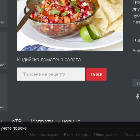
ГРУ
дру
пуб
Has
ден
Гл
Ане
Индийска доматена салата
дни
Търси
П
дни
и
еТВ
Изпрати ни новина
учете повече
.
Мобилна версия
Етичен кодекс
Общи условия
Поверит