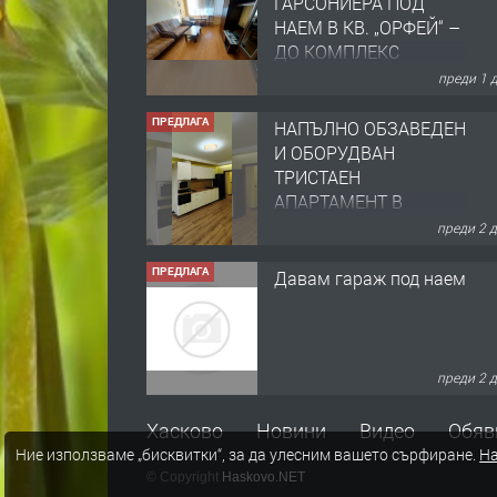
ГАРСОНИЕРА ПОД
НАЕМ В КВ. „ОРФЕЙ“ –
ДО КОМПЛЕКС
„ВЕСПРЕМ“, ГР.
преди 1 
ХАСКОВО
ПРЕДЛАГА
НАПЪЛНО ОБЗАВЕДЕН
И ОБОРУДВАН
ТРИСТАЕН
АПАРТАМЕНТ В
ЦЕНТЪРА НА ГР.
преди 2 
ХАСКОВО
ПРЕДЛАГА
Давам гараж под наем
преди 2 
ПРЕДЛАГА
№4120 Магазин/Офис
Хасково
Новини
Видео
Обяв
под наем в кв. Любен
Ние използваме „бисквитки“, за да улесним вашето сърфиране.
На
Каравелов, Хасково-
© Copyright
Haskovo.NET