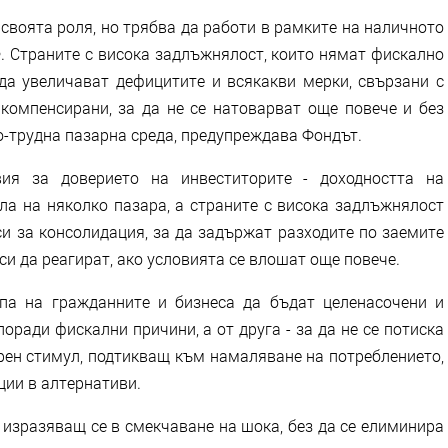
своята роля, но трябва да работи в рамките на наличното
. Страните с висока задлъжнялост, които нямат фискално
 да увеличават дефицитите и всякакви мерки, свързани с
 компенсирани, за да не се натоварват още повече и без
о-трудна пазарна среда, предупреждава Фондът.
вия за доверието на инвеститорите - доходността на
ла на няколко пазара, а страните с висока задлъжнялост
и за консолидация, за да задържат разходите по заемите
си да реагират, ако условията се влошат още повече.
па на гражданните и бизнеса да бъдат целенасочени и
оради фискални причини, а от друга - за да не се потиска
арен стимул, подтикващ към намаляване на потреблението,
ции в алтернативи.
 изразяващ се в смекчаване на шока, без да се елиминира