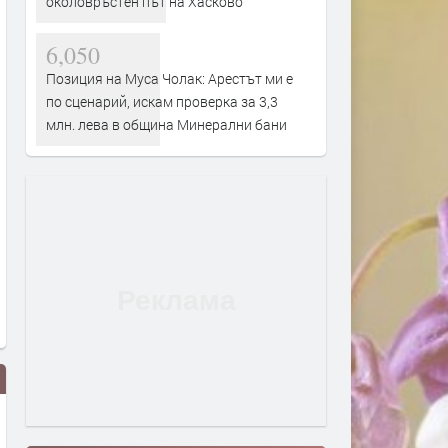
околовръстен път на Хасково
6,050
Позиция на Муса Чолак: Арестът ми е
по сценарий, искам проверка за 3,3
млн. лева в община Минерални бани