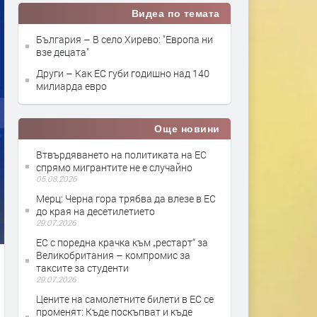
Видеа по темата
България – В село Хирево: "Европа ни
взе децата"
Други – Как ЕС губи годишно над 140
милиарда евро
Още новини
Втвърдяването на политиката на ЕС
спрямо мигрантите не е случайно
05.08.2026
Мерц: Черна гора трябва да влезе в ЕС
до края на десетилетието
29.07.2026
ЕС с поредна крачка към „рестарт“ за
Великобритания – компромис за
таксите за студенти
29.07.2026
Цените на самолетните билети в ЕС се
променят: Къде поскъпват и къде