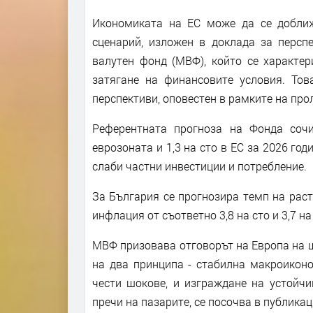
Икономиката на ЕС може да се доближ
сценарий, изложен в доклада за персп
валутен фонд (МВФ), който се характер
затягане на финансовите условия. Тов
перспективи, оповестен в рамките на пр
Референтната прогноза на Фонда соч
еврозоната и 1,3 на сто в ЕС за 2026 го
слаби частни инвестиции и потребление.
За България се прогнозира темп на растеж
инфлация от съответно 3,8 на сто и 3,7 на
МВФ призовава отговорът на Европа на шо
на два принципа - стабилна макроиконо
чести шокове, и изграждане на устойчи
пречи на пазарите, се посочва в публикац