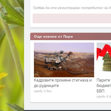
Трябва да сте регистриран потребител за 
Още новини от Пари
мени стигнаха и
Парите от Брюксел свалиха
Над 744
бюджетния дефицит до 1.7% от
пациент
БВП
НЗОК пр
преди 4 дни
преди 4 