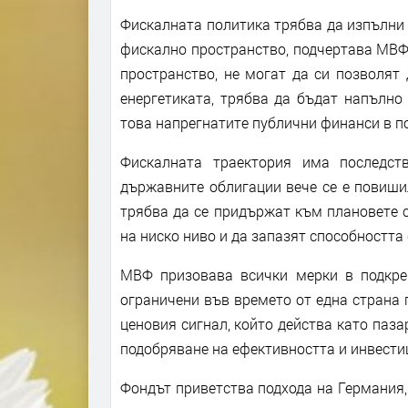
Фискалната политика трябва да изпълни 
фискално пространство, подчертава МВФ
пространство, не могат да си позволят
енергетиката, трябва да бъдат напълно
това напрегнатите публични финанси в п
Фискалната траектория има последст
държавните облигации вече се е повиши
трябва да се придържат към плановете с
на ниско ниво и да запазят способността 
МВФ призовава всички мерки в подкре
ограничени във времето от една страна п
ценовия сигнал, който действа като паз
подобряване на ефективността и инвести
Фондът приветства подхода на Германия,