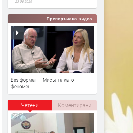
23.06.2026
Препоръчано видео
Без формат – Мисълта като
феномен
Четени
Коментирани