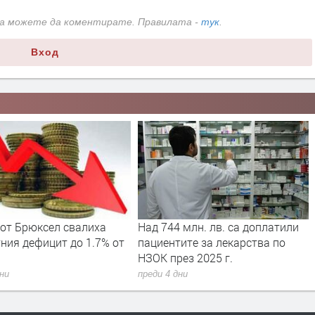
да можете да коментирате. Правилата -
тук
.
Вход
 млн. лв. са доплатили
Вече може да се подават молби
ите за лекарства по
за личен фалит
ез 2025 г.
преди 4 дни
дни