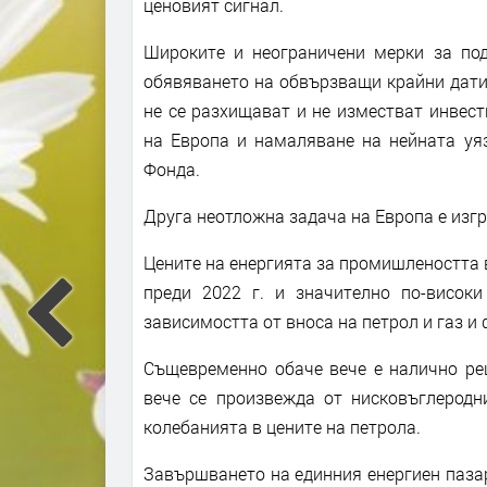
ценовият сигнал.
Широките и неограничени мерки за под
обявяването на обвързващи крайни дати
не се разхищават и не изместват инвест
на Европа и намаляване на нейната уя
Фонда.
Друга неотложна задача на Европа е изг
Цените на енергията за промишлеността в
преди 2022 г. и значително по-висок
зависимостта от вноса на петрол и газ и
Същевременно обаче вече е налично реш
вече се произвежда от нисковъглеродн
колебанията в цените на петрола.
Завършването на единния енергиен пазар