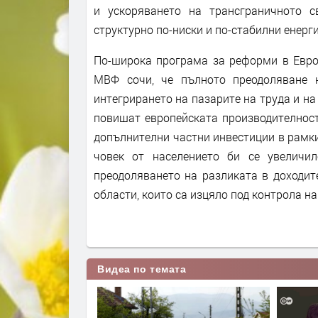
и ускоряването на трансграничното 
структурно по-ниски и по-стабилни енерг
По-широка програма за реформи в Евро
МВФ сочи, че пълното преодоляване 
интегрирането на пазарите на труда и на
повишат европейската производителност
допълнителни частни инвестиции в рамкит
човек от населението би се увеличил
преодоляването на разликата в доходи
области, които са изцяло под контрола н
Видеа по темата