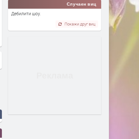
Случаен виц
Дебилити шоу.
Покажи друг виц