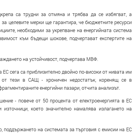
крепа са трудни за отмяна и трябва да се избягват, а
 за целевите мерки ще гарантира, че бюджетните ресурси
ициите, необходими за укрепване на енергийната система
звимост към бъдещи шокове, подчертават експертите на
раждането на устойчивост, подчертава МВФ.
 ЕС сега са приблизително двойно по-високи от нивата им
и от тези в САЩ - хроничен недостатък, коренящ се в
 фрагментираните енергийни пазари, отчита анализът.
ение - повече от 50 процента от електроенергията в ЕС
и източници, което значително намалява излагането на
, поддържането на системата за търговия с емисии на ЕС