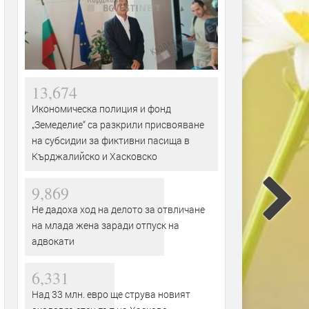
13,674
Икономическа полиция и фонд
„Земеделие“ са разкрили присвояване
на субсидии за фиктивни пасища в
Кърджалийско и Хасковско
9,869
Не дадоха ход на делото за отвличане
на млада жена заради отпуск на
адвокати
6,331
Над 33 млн. евро ще струва новият