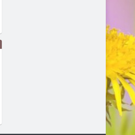
Дигитално евро: портмонето ще
Цената на дизела е скочи
е вече в нашия смартфон
над 17% за месец. И
продължава да расте
преди 5 дни
преди 5 дни