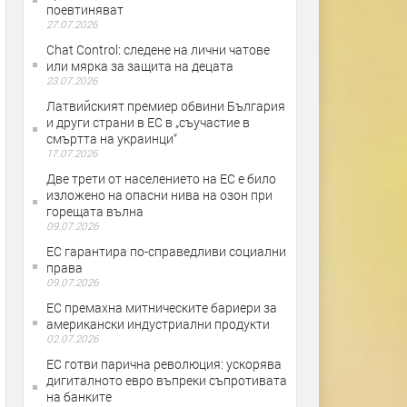
поевтиняват
27.07.2026
Chat Control: следене на лични чатове
или мярка за защита на децата
23.07.2026
Латвийският премиер обвини България
и други страни в ЕС в „съучастие в
смъртта на украинци“
17.07.2026
Две трети от населението на ЕС е било
изложено на опасни нива на озон при
горещата вълна
09.07.2026
ЕС гарантира по-справедливи социални
права
09.07.2026
ЕС премахна митническите бариери за
американски индустриални продукти
02.07.2026
ЕС готви парична революция: ускорява
дигиталното евро въпреки съпротивата
на банките