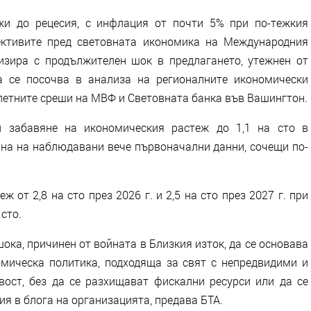
и до рецесия, с инфлация от почти 5% при по-тежкия
ективите пред световната икономика на Международния
изира с продължителен шок в предлагането, утежнен от
а се посочва в анализа на регионалните икономически
олетните среши на МВФ и Световната банка във Вашингтон.
и забавяне на икономическия растеж до 1,1 на сто в
дина на наблюдавани вече първоначални данни, сочещи по-
 от 2,8 на сто през 2026 г. и 2,5 на сто през 2027 г. при
 сто.
ка, причинен от войната в Близкия изток, да се основава
мическа политика, подходяща за свят с непредвидими и
вост, без да се разхищават фискални ресурси или да се
ия в блога на организацията, предава БТА.