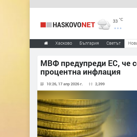
°C
33
Хасково
България
Светът
Нов
МВФ предупреди ЕС, че с
процентна инфлация
10:26, 17 апр 2026 г.
2,399