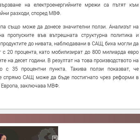
свързване на електроенергийните мрежи са пътят към
ийни разходи, според МВФ.
па също може да донесе значителни ползи. Анализът на
на пропуските във вътрешната структурна политика и
 продуктите до нивата, наблюдавани в САЩ, биха могли да
 с 20 процента, като мобилизират до 800 милиарда евро
е на десет години. В резултат на това производството на
о с 35 процентни пункта. Такива ползи показват, че
те спрямо САЩ може да бъде постигнато чрез реформи в
а Европа, заключава МВФ.