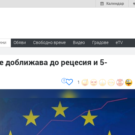
Календар
ини
Обяви
Свободно време
Видео
Градове
eTV
е доближава до рецесия и 5-
0
1