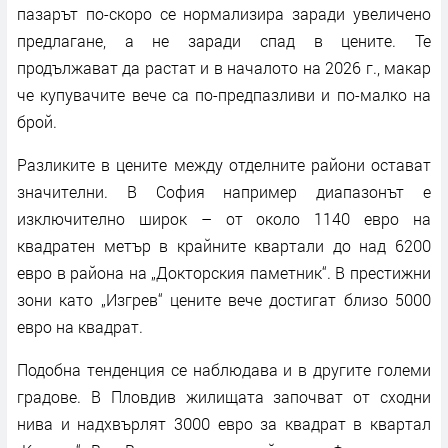
пазарът по-скоро се нормализира заради увеличено
предлагане, а не заради спад в цените. Те
продължават да растат и в началото на 2026 г., макар
че купувачите вече са по-предпазливи и по-малко на
брой.
Разликите в цените между отделните райони остават
значителни. В София например диапазонът е
изключително широк – от около 1140 евро на
квадратен метър в крайните квартали до над 6200
евро в района на „Докторския паметник“. В престижни
зони като „Изгрев“ цените вече достигат близо 5000
евро на квадрат.
Подобна тенденция се наблюдава и в другите големи
градове. В Пловдив жилищата започват от сходни
нива и надхвърлят 3000 евро за квадрат в квартал