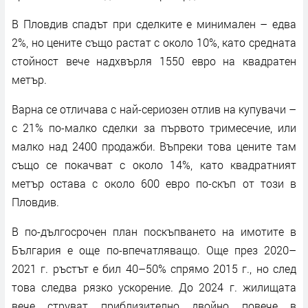
В Пловдив спадът при сделките е минимален – едва
2%, но цените също растат с около 10%, като средната
стойност вече надхвърля 1550 евро на квадратен
метър.
Варна се отличава с най-сериозен отлив на купувачи –
с 21% по-малко сделки за първото тримесечие, или
малко над 2400 продажби. Въпреки това цените там
също се покачват с около 14%, като квадратният
метър остава с около 600 евро по-скъп от този в
Пловдив.
В по-дългосрочен план поскъпването на имотите в
България е още по-впечатляващо. Още през 2020–
2021 г. ръстът е бил 40–50% спрямо 2015 г., но след
това следва рязко ускорение. До 2024 г. жилищата
вече струват приблизително двойно повече в