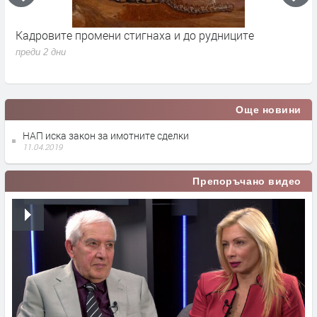
Кадровите промени стигнаха и до рудниците
П
1
преди 2 дни
п
Още новини
НАП иска закон за имотните сделки
11.04.2019
Препоръчано видео