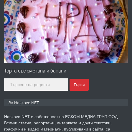
преди 3 дни
ПРЕДЛАГА
Давам гараж под наем
преди 3 дни
ПРЕДЛАГА
№4120 Магазин/Офис под наем в кв.
Любен Каравелов, Хасково-близо до
Торта със сметана и банани
градската градина!
Търси
преди 3 дни
ПРЕДЛАГА
ПРОСТОРЕН ТРИСТАЕН
За Haskovo.NET
АПАРТАМЕНТ В НОВА СГРАДА КВ.
КУБА
Haskovo.NET е собственост на ЕСКОМ МЕДИА ГРУП ООД.
Всички статии, репортажи, интервюта и други текстови,
преди 4 дни
графични и видео материали, публикувани в сайта, са