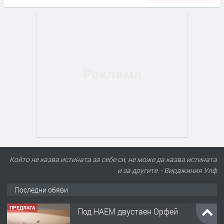
Който не казва истината за себе си, не може да казва истината
и за другите. - Вирджиния Улф
Последни обяви
ПРЕДЛАГА
Под НАЕМ двустаен Орфей