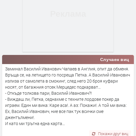
Случаен виц
Заминал Василий Иванович Чапаев в Англия, опит да обменя.
Връща се, на летището го посреща Петка. А Василий Иванович
излиза от самолета в смокинг, след него 20 броя куфари
носят, от багажния отсек Мерцедес подкарват…
- Откъде толкова пари, Василий Иванович?!
- Виждаш ли, Петка, седнахме с техните лордове покер да
играем. Един ми вика: Каре аса!. А аз: Покажи!. А той ми вика:
Ех, Василий Иванович, ние все пак тук всички сме
джентълмени!.
И като ми тръгна една карта…
Покажи друг виц