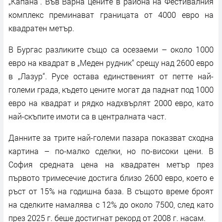
„Капана“. Във Варна цените в района на Фестивалния
комплекс преминават границата от 4000 евро на
квадратен метър.
В Бургас разликите също са осезаеми – около 1000
евро на квадрат в „Меден рудник“ срещу над 2600 евро
в „Лазур“. Русе остава единственият от петте най-
големи града, където цените могат да паднат под 1000
евро на квадрат и рядко надхвърлят 2000 евро, като
най-скъпите имоти са в централната част.
Данните за трите най-големи пазара показват сходна
картина – по-малко сделки, но по-високи цени. В
София средната цена на квадратен метър през
първото тримесечие достига близо 2600 евро, което е
ръст от 15% на годишна база. В същото време броят
на сделките намалява с 12% до около 7500, след като
през 2025 г. беше достигнат рекорд от 2008 г. насам.