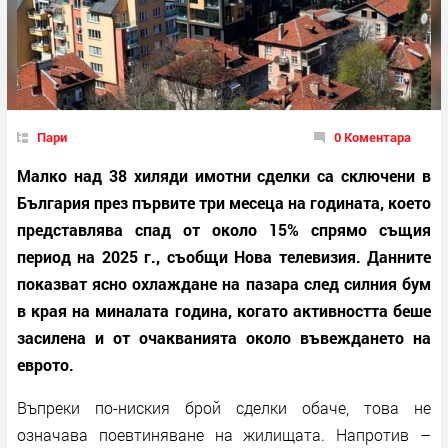
Пари
0 Коментара
Малко над 38 хиляди имотни сделки са сключени в
България през първите три месеца на годината, което
представлява спад от около 15% спрямо същия
период на 2025 г., съобщи Нова телевизия. Данните
показват ясно охлаждане на пазара след силния бум
в края на миналата година, когато активността беше
засилена и от очакванията около въвеждането на
еврото.
Въпреки по-ниския брой сделки обаче, това не
означава поевтиняване на жилищата. Напротив –