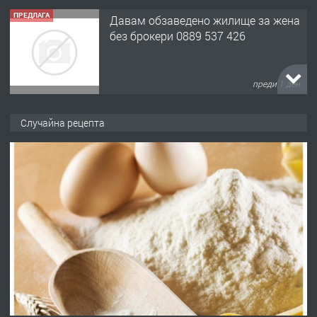
ПРЕДЛАГА
Давам обзаведено жилище за жена
без брокери 0889 537 426
преди 1 ден
ПРЕДЛАГА
Под НАЕМ двустаен Орфей
Случайна рецепта
преди 4 дни
ПРЕДЛАГА
Нов апартамент на ул. Липа до
Езикова гимназия
преди 4 дни
ПРЕДЛАГА
🔑 ОБЗАВЕДЕНА ГАРСОНИЕРА ПОД