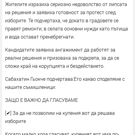
Жителите изразиха сериозно недоволство от липсата
на решения и заявиха готовност за протест след
изборите. Те подчертаха, че докато в градовете се
правят ремонти, в селата основни нужди като пътища
и вода остават пренебрегнати.
Кандидатите заявиха ангажимент да работят за
реални решения и призоваха за подкрепа, за да се
сложи край на корупцията и бездействието.
Сабахатин Гьокче подчертава:Ето какво споделяме с
нашите съмишленици:
ЗАЩО Е ВАЖНО ДА ГЛАСУВАМЕ
[✔] За да не позволим на купения вот да решава
изборите
Когато малко хора гласуват, купеният вот има по-