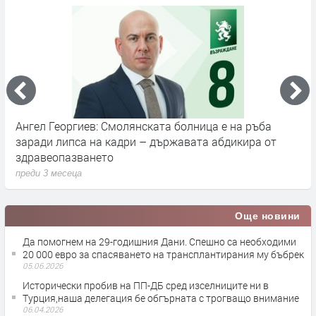
Ангел Георгиев: Смолянската болница е на ръба
Б
заради липса на кадри – държавата абдикира от
в
здравеопазването
п
преди 3 месеца
Още новини
Да помогнем на 29-годишния Дани. Спешно са необходими
20 000 евро за спасяването на трансплантирания му бъбрек
05.06.2026
Исторически пробив на ПП-ДБ сред изселниците ни в
Турция,наша делегация бе обгърната с трогващо внимание
06.04.2026