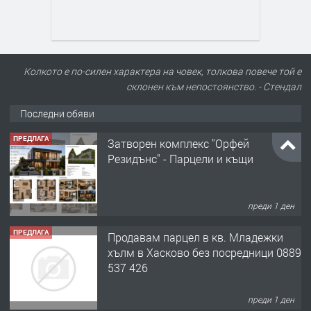
Колкото е по-силен характера на човек, толкова повече той е
склонен към непостоянство. - Стендал
Последни обяви
ПРЕДЛАГА
Затворен комплекс "Орфей
Резидънс" - Парцели и къщи
преди 1 ден
ПРЕДЛАГА
Продавам парцел в кв. Младежки
хълм в Хасково без посредници 0889
537 426
преди 1 ден