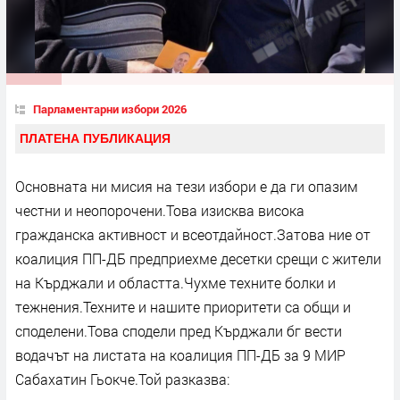
Парламентарни избори 2026
ПЛАТЕНА ПУБЛИКАЦИЯ
Основната ни мисия на тези избори е да ги опазим
честни и неопорочени.Това изисква висока
гражданска активност и всеотдайност.Затова ние от
коалиция ПП-ДБ предприехме десетки срещи с жители
на Кърджали и областта.Чухме техните болки и
тежнения.Техните и нашите приоритети са общи и
споделени.Това сподели пред Кърджали бг вести
водачът на листата на коалиция ПП-ДБ за 9 МИР
Сабахатин Гьокче.Той разказва: