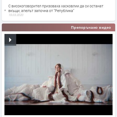
С високоговорител призоваха хасковлии да си останат
вкъщи, апелът започна от "Република"
19.03.2020
Препоръчано видео