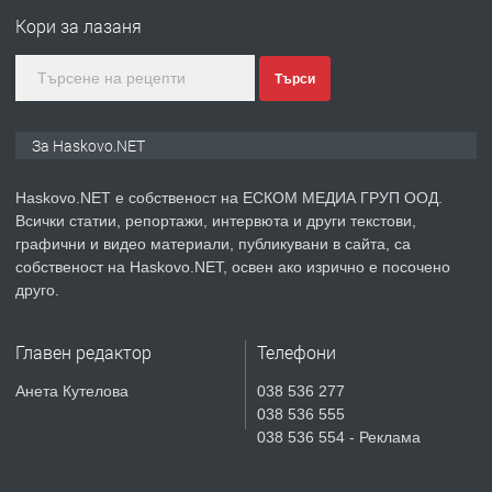
НАЕМ В КВ. „ОРФЕЙ“ – ДО
Кори за лазаня
КОМПЛЕКС „ВЕСПРЕМ“, ГР. ХАСКОВО
Търси
преди 5 дни
ПРЕДЛАГА
НАПЪЛНО ОБЗАВЕДЕН И
За Haskovo.NET
ОБОРУДВАН ТРИСТАЕН
АПАРТАМЕНТ В ЦЕНТЪРА НА ГР.
Haskovo.NET е собственост на ЕСКОМ МЕДИА ГРУП ООД.
ХАСКОВО
Всички статии, репортажи, интервюта и други текстови,
преди 6 дни
графични и видео материали, публикувани в сайта, са
собственост на Haskovo.NET, освен ако изрично е посочено
ПРЕДЛАГА
Давам гараж под наем
друго.
Главен редактор
Телефони
преди 6 дни
Анета Кутелова
038 536 277
038 536 555
ПРЕДЛАГА
Давам обзаведено жилище след
038 536 554 - Реклама
ремонт в Хасково-център без
посредник 0889537426