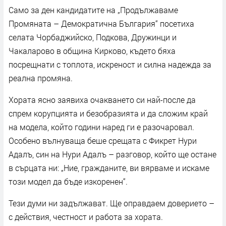
Само за ден кандидатите на „Продължаваме
Промяната – Демократична България“ посетиха
селата Чорбаджийско, Подкова, Дружинци и
Чакаларово в община Кирково, където бяха
посрещнати с топлота, искреност и силна надежда за
реална промяна.
Хората ясно заявиха очакването си най-после да
спрем корупцията и безобразията и да сложим край
на модела, който години наред ги е разочаровал.
Особено вълнуваща беше срещата с Фикрет Нури
Адалъ, син на Нури Адалъ – разговор, който ще остане
в сърцата ни: „Ние, гражданите, ви вярваме и искаме
този модел да бъде изкоренен“.
Тези думи ни задължават. Ще оправдаем доверието –
с действия, честност и работа за хората.