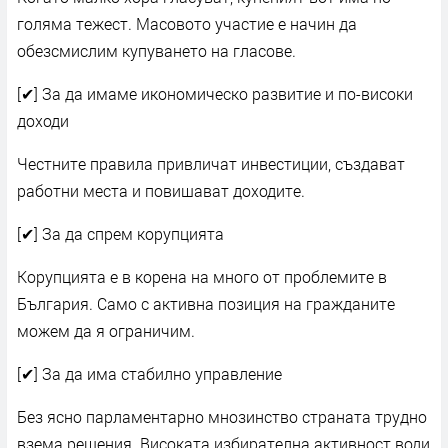
голяма тежест. Масовото участие е начин да
обезсмислим купуването на гласове.
[✔] За да имаме икономическо развитие и по-високи
доходи
Честните правила привличат инвестиции, създават
работни места и повишават доходите.
[✔] За да спрем корупцията
Корупцията е в корена на много от проблемите в
България. Само с активна позиция на гражданите
можем да я ограничим.
[✔] За да има стабилно управление
Без ясно парламентарно мнозинство страната трудно
взема решения. Високата избирателна активност води