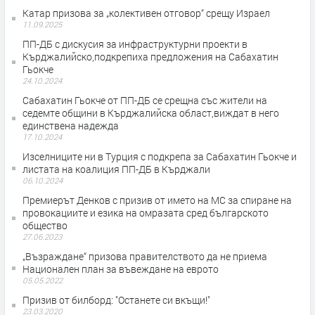
Катар призова за „колективен отговор“ срещу Израел
11.09.2025
ПП-ДБ с дискусия за инфраструктурни проекти в
Кърджалийско,подкрепиха предложения на Сабахатин
Гьокче
24.10.2024
Сабахатин Гьокче от ПП-ДБ се срещна със жители на
седемте общини в Кърджалийска област,виждат в него
единствена надежда
17.10.2024
Изселниците ни в Турция с подкрепа за Сабахатин Гьокче и
листата на коалиция ПП-ДБ в Кърджали
06.10.2024
Премиерът Денков с призив от името на МС за спиране на
провокациите и езика на омразата сред българското
общество
27.06.2023
„Възраждане“ призова правителството да не приема
Национален план за въвеждане на еврото
05.05.2022
Призив от билборд: "Останете си вкъщи!"
23.03.2020