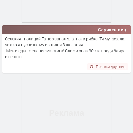
Случаен виц
Селският полицай Гатю хванал златната рибка. Тя му казала,
че ако я пусне ще му изпълни 3 желания-
-Мен и едно желание ми стига! Сложи знак 30 км. преди баира
в селото!
Покажи друг виц