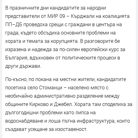
В празничните дни кандидатите за народни
представители от МИР 09 – Кърджали на коалицията
ПП–ДБ проведоха срещи с граждани в центъра на
града, където обсъдиха основните проблеми на
хората и темата за корупцията. В разговорите бе
изразена и надежда за по-силен европейски курс за
България, вдъхновен от политическите процеси в
други държави.
По-късно, по покана на местни жители, кандидатите
посетиха село Стоманци – населено място с
необичайно административно разделение между
общините Кирково и Джебел. Хората там споделиха за
дългогодишни проблеми като липса на
водоснабдяване и лоша пътна инфраструктура, които
създават усещане за изоставеност.