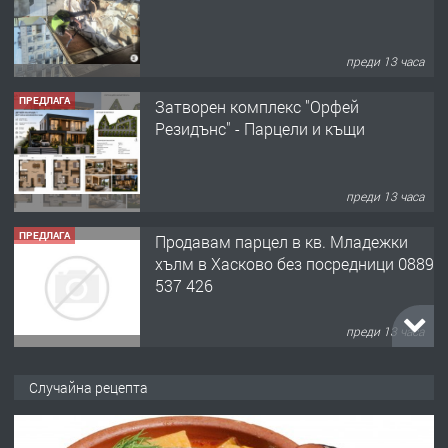
преди 13 часа
ПРЕДЛАГА
Затворен комплекс "Орфей
Резидънс" - Парцели и къщи
преди 13 часа
ПРЕДЛАГА
Продавам парцел в кв. Младежки
хълм в Хасково без посредници 0889
537 426
преди 13 часа
ПРЕДЛАГА
Давам обзаведено жилище за жена
Случайна рецепта
без брокери 0889 537 426