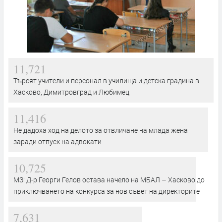
11,721
Търсят учители и персонал в училища и детска градина в
Хасково, Димитровград и Любимец
11,416
Не дадоха ход на делото за отвличане на млада жена
заради отпуск на адвокати
10,725
МЗ: Д-р Георги Гелов остава начело на МБАЛ – Хасково до
приключването на конкурса за нов съвет на директорите
7,631