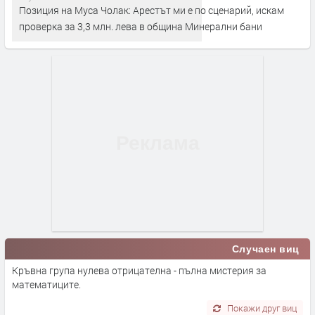
Позиция на Муса Чолак: Арестът ми е по сценарий, искам
проверка за 3,3 млн. лева в община Минерални бани
Случаен виц
Кръвна група нулева отрицателна - пълна мистерия за
математиците.
Покажи друг виц