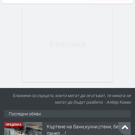
Блажени са сърцата, които могат да се огъват, те никога не
могат да бъдат разбити. - Албер Камю
Последни обяви
ПРЕДЛАГА
Къртене на бани,кухни,стени, бетон,
панел ...!