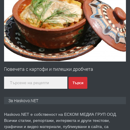
преди 13 часа
ПРЕДЛАГА
Под НАЕМ двустаен Орфей
преди 3 дни
ПРЕДЛАГА
Нов апартамент на ул. Липа до
Езикова гимназия
Гювечета с картофи и пилешки дробчета
Търси
преди 3 дни
ПРЕДЛАГА
🔑 ОБЗАВЕДЕНА ГАРСОНИЕРА ПОД
За Haskovo.NET
НАЕМ В КВ. „ОРФЕЙ“ – ДО
КОМПЛЕКС „ВЕСПРЕМ“, ГР. ХАСКОВО
Haskovo.NET е собственост на ЕСКОМ МЕДИА ГРУП ООД.
Всички статии, репортажи, интервюта и други текстови,
преди 4 дни
графични и видео материали, публикувани в сайта, са