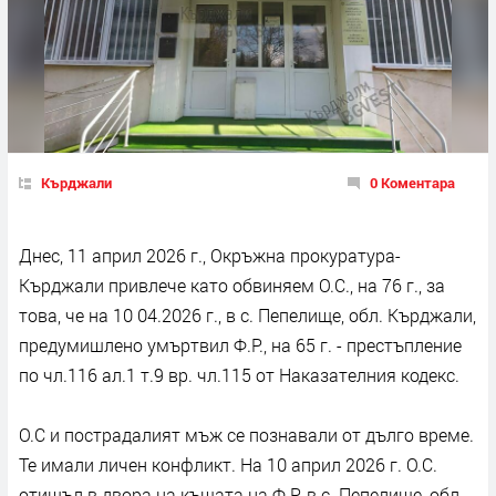
Кърджали
0 Коментара
Днес, 11 април 2026 г., Окръжна прокуратура-
Кърджали привлече като обвиняем О.С., на 76 г., за
това, че на 10 04.2026 г., в с. Пепелище, обл. Кърджали,
предумишлено умъртвил Ф.Р., на 65 г. - престъпление
по чл.116 ал.1 т.9 вр. чл.115 от Наказателния кодекс.
О.С и пострадалият мъж се познавали от дълго време.
Те имали личен конфликт. На 10 април 2026 г. О.С.
отишъл в двора на къщата на Ф.Р. в с. Пепелище, обл.