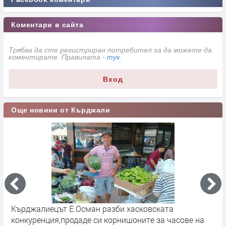
Коментари в сайта
Трябва да сте регистриран потребител за да можете да
коментирате. Правилата -
тук
.
Вход
Още новини от Кърджали
р
Кърджалиецът Е.Осман разби хасковската
К
конкуренция,продаде си корнишоните за часове на
п