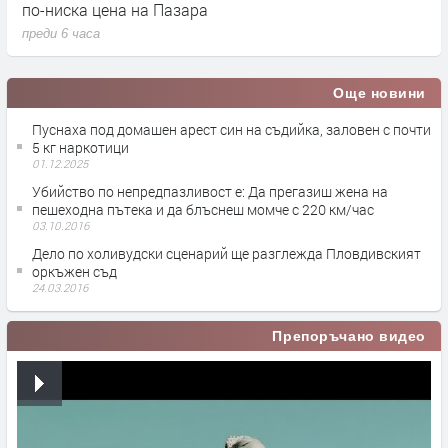
по-ниска цена на Пазара
преди 6 часа
Още новини
Пуснаха под домашен арест син на съдийка, заловен с почти
5 кг наркотици
01.12.2025
Убийство по непредпазливост е: Да прегазиш жена на
пешеходна пътека и да блъснеш момче с 220 км/час
03.10.2016
Дело по холивудски сценарий ще разглежда Пловдивският
оркъжен съд
24.03.2016
Препоръчано видео