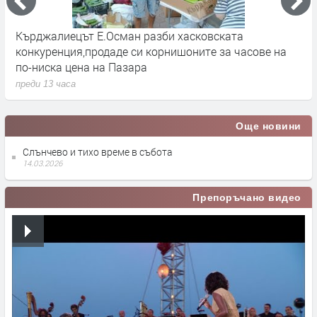
р
Кърджалиецът Е.Осман разби хасковската
К
конкуренция,продаде си корнишоните за часове на
п
по-ниска цена на Пазара
преди 13 часа
Още новини
Слънчево и тихо време в събота
14.03.2026
Препоръчано видео