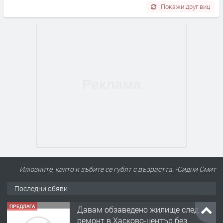
Покажи друг виц
Илюзиите, както и зъбите се губят с възрастта. -Сидни Смит
Последни обяви
ПРЕДЛАГА
Давам обзаведено жилище след
ремонт в Хасково-център без