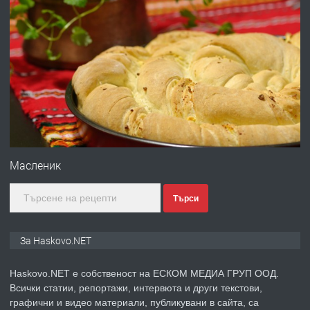
преди 20 часа
ПРЕДЛАГА
Давам обзаведено жилище за жена
без брокери 0889 537 426
преди 20 часа
ПРЕДЛАГА
Под НАЕМ двустаен Орфей
Масленик
Търси
преди 3 дни
ПРЕДЛАГА
Нов апартамент на ул. Липа до
За Haskovo.NET
Езикова гимназия
Haskovo.NET е собственост на ЕСКОМ МЕДИА ГРУП ООД.
Всички статии, репортажи, интервюта и други текстови,
преди 3 дни
графични и видео материали, публикувани в сайта, са