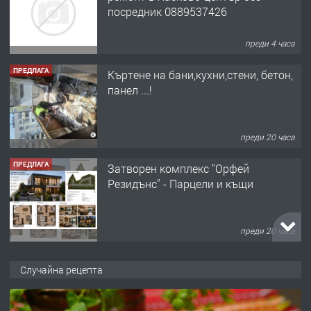
посредник 0889537426
преди 4 часа
ПРЕДЛАГА
Къртене на бани,кухни,стени, бетон,
панел ...!
преди 20 часа
ПРЕДЛАГА
Затворен комплекс "Орфей
Резидънс" - Парцели и къщи
преди 20 часа
ПРЕДЛАГА
Продавам парцел в кв. Младежки
Случайна рецепта
хълм в Хасково без посредници 0889
537 426