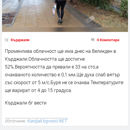
Кърджали
0 Коментара
Променлива облачност ще има днес на Великден в
Кърджали.Облачността ще достигне
52%.Вероятността да превали е 33 на сто,а
очакваното количество е 0,1 мм.Ще духа слаб вятър
със скорост от 5 м/с.Буря не се очаква.Температурите
ще варират от 4 до 15 градуса.
Кърджали бг вести
Източник:
Kardjali.bgvesti.NET