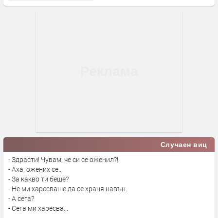
Случаен виц
- Здрасти! Чувам, че си се оженил?!
- Аха, ожених се...
- За какво ти беше?
- Не ми харесваше да се храня навън.
- А сега?
- Сега ми харесва...