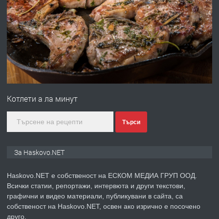
ПРЕДЛАГА
Давам гараж под наем
преди 2 дни
ПРЕДЛАГА
№4120 Магазин/Офис под наем в кв.
Любен Каравелов, Хасково-близо до
Котлети а ла минут
градската градина!
преди 2 дни
Търси
ПРЕДЛАГА
ПРОСТОРЕН ТРИСТАЕН
За Haskovo.NET
АПАРТАМЕНТ В НОВА СГРАДА КВ.
КУБА
Haskovo.NET е собственост на ЕСКОМ МЕДИА ГРУП ООД.
Всички статии, репортажи, интервюта и други текстови,
преди 3 дни
графични и видео материали, публикувани в сайта, са
собственост на Haskovo.NET, освен ако изрично е посочено
ПРЕДЛАГА
Продавам парцел в гр. Хасково кв.
друго.