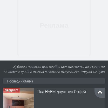
Хубаво е човек да има крайна цел, към която да върви, но
важното в крайна сметка си остава пътуването. Урсула Ле Гуин
Последни обяви
ПРЕДЛАГА
Под НАЕМ двустаен Орфей