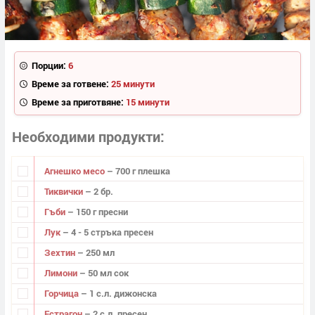
Порции:
6
Време за готвене:
25 минути
Време за приготвяне:
15 минути
Необходими продукти
Агнешко месо
– 700 г плешка
Тиквички
– 2 бр.
Гъби
– 150 г пресни
Лук
– 4 - 5 стръка пресен
Зехтин
– 250 мл
Лимони
– 50 мл сок
Горчица
– 1 с.л. дижонска
Естрагон
– 2 с.л. пресен