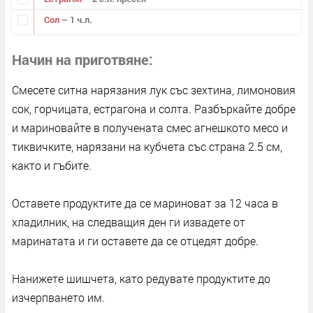
Сол
– 1 ч.л.
Начин на приготвяне
Смесете ситна нарязания лук със зехтина, лимоновия
сок, горчицата, естрагона и солта. Разбъркайте добре
и мариновайте в получената смес агнешкото месо и
тиквичките, нарязани на кубчета със страна 2.5 см,
както и гъбите.
Оставете продуктите да се мариноват за 12 часа в
хладилник, на следващия ден ги извадете от
маринатата и ги оставете да се отцедят добре.
Нанижете шишчета, като редувате продуктите до
изчерпването им.