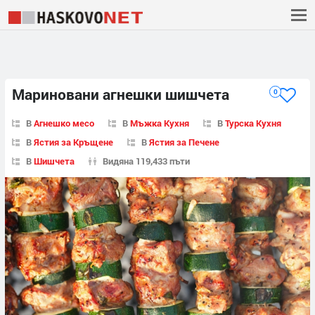
Мариновани агнешки шишчета
0
В
Агнешко месо
В
Мъжка Кухня
В
Турска Кухня
В
Ястия за Кръщене
В
Ястия за Печене
В
Шишчета
Видяна 119,433 пъти