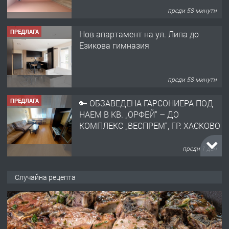
преди 58 минути
ПРЕДЛАГА
Нов апартамент на ул. Липа до
Езикова гимназия
преди 58 минути
ПРЕДЛАГА
🔑 ОБЗАВЕДЕНА ГАРСОНИЕРА ПОД
НАЕМ В КВ. „ОРФЕЙ“ – ДО
КОМПЛЕКС „ВЕСПРЕМ“, ГР. ХАСКОВО
преди 1 ден
ПРЕДЛАГА
НАПЪЛНО ОБЗАВЕДЕН И
Случайна рецепта
ОБОРУДВАН ТРИСТАЕН
АПАРТАМЕНТ В ЦЕНТЪРА НА ГР.
ХАСКОВО
преди 2 дни