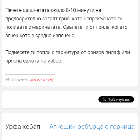
Печете шишчетата около 8-10 минути на
предварително загрят грил, като непрекъснато ги
поливате с маринатата. Свалете ги от грила, когато
агнешкото е средно изпечено.
Поднесете ги топли с гарнитура от оризов пилаф или
прясна салата по избор.
Източник:
gotvach.bg
Урфа кебап
Агнешки ребърца с горчица