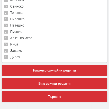
Свинско
Телешко
Пилешко
Патешко
Пуешко
Агнешко месо
Риба
Заешко
Дивеч
Няколко случайни рецепти
Виж всички рецепти
Търсене