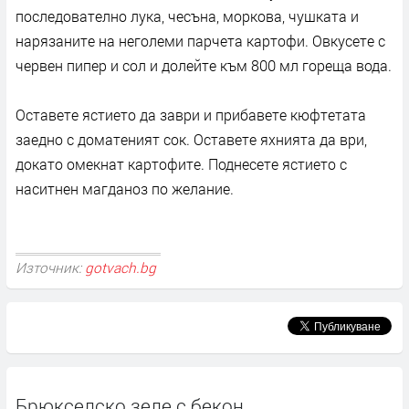
последователно лука, чесъна, моркова, чушката и
нарязаните на неголеми парчета картофи. Овкусете с
червен пипер и сол и долейте към 800 мл гореща вода.
Оставете ястието да заври и прибавете кюфтетата
заедно с доматеният сок. Оставете яхнията да ври,
докато омекнат картофите. Поднесете ястието с
наситнен магданоз по желание.
Източник:
gotvach.bg
Брюкселско зеле с бекон