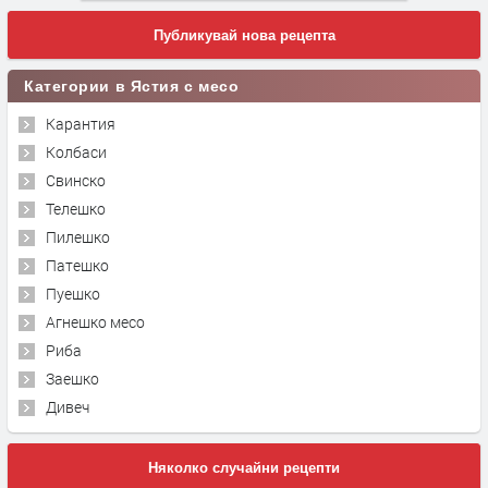
Публикувай нова рецепта
Категории в Ястия с месо
Карантия
Колбаси
Свинско
Телешко
Пилешко
Патешко
Пуешко
Агнешко месо
Риба
Заешко
Дивеч
Няколко случайни рецепти