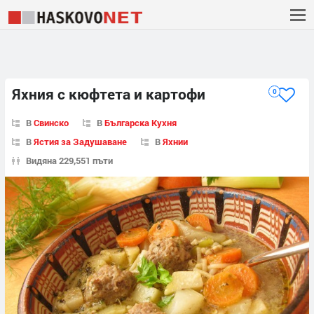
Яхния с кюфтета и картофи
0
В
Свинско
В
Българска Кухня
В
Ястия за Задушаване
В
Яхнии
Видяна 229,551 пъти