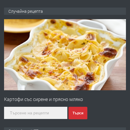
ПРЕДЛАГА
НАПЪЛНО ОБЗАВЕДЕН И
Случайна рецепта
ОБОРУДВАН ТРИСТАЕН
АПАРТАМЕНТ В ЦЕНТЪРА НА ГР.
ХАСКОВО
преди 4 дни
ПРЕДЛАГА
Давам гараж под наем
преди 4 дни
ПРЕДЛАГА
№4120 Магазин/Офис под наем в кв.
Любен Каравелов, Хасково-близо до
Картофи със сирене и прясно мляко
градската градина!
преди 5 дни
Търси
ПРЕДЛАГА
ПРОСТОРЕН ТРИСТАЕН