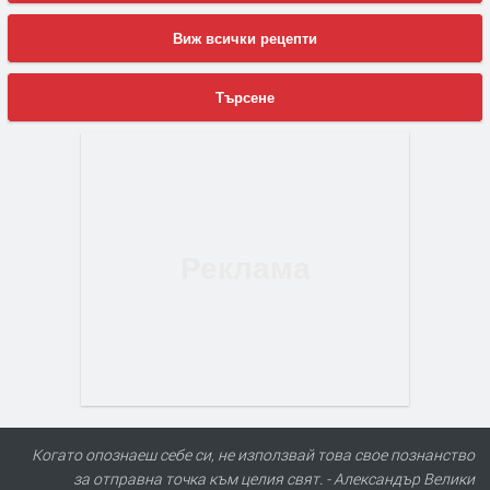
Виж всички рецепти
Търсене
Когато опознаеш себе си, не използвай това свое познанство
за отправна точка към целия свят. - Александър Велики