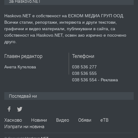
За Haskovo.NET
АПАРТАМЕНТ В НОВА СГРАДА КВ.
КУБА
Haskovo.NET е собственост на ЕСКОМ МЕДИА ГРУП ООД.
Всички статии, репортажи, интервюта и други текстови,
преди 5 дни
графични и видео материали, публикувани в сайта, са
собственост на Haskovo.NET, освен ако изрично е посочено
ПРЕДЛАГА
Продавам парцел в гр. Хасково кв.
друго.
Хисаря до ток, вода,канализация,
асфалт 0889 537 426
Главен редактор
Телефони
преди 5 дни
Анета Кутелова
038 536 277
038 536 555
ПРЕДЛАГА
СГЛОБЯВАНЕ НА МЕБЕЛИ.
038 536 554 - Реклама
Последвай ни
преди 5 дни
ПРЕДЛАГА
Хасково
Новини
Видео
Обяви
еТВ
№4119 Едностаен обзаведен
Изпрати ни новина
апартамент под наем в кв.
Училищни, гр. Хасково.