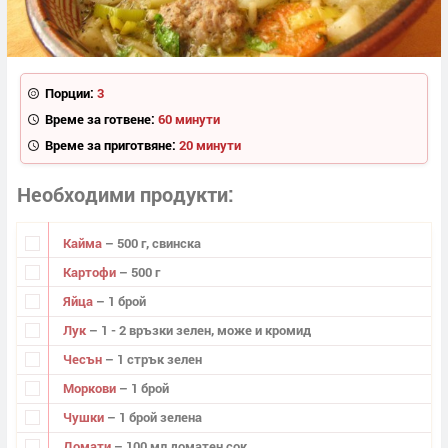
Порции:
3
Време за готвене:
60 минути
Време за приготвяне:
20 минути
Необходими продукти
Кайма
– 500 г, свинска
Картофи
– 500 г
Яйца
– 1 брой
Лук
– 1 - 2 връзки зелен, може и кромид
Чесън
– 1 стрък зелен
Моркови
– 1 брой
Чушки
– 1 брой зелена
Домати
– 100 мл доматен сок