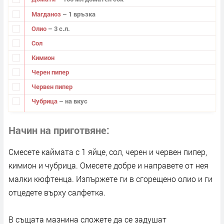
Магданоз
– 1 връзка
Олио
– 3 с.л.
Сол
Кимион
Черен пипер
Червен пипер
Чубрица
– на вкус
Начин на приготвяне
Смесете каймата с 1 яйце, сол, черен и червен пипер,
кимион и чубрица. Омесете добре и направете от нея
малки кюфтенца. Изпържете ги в сгорещено олио и ги
отцедете върху салфетка.
В същата мазнина сложете да се задушат