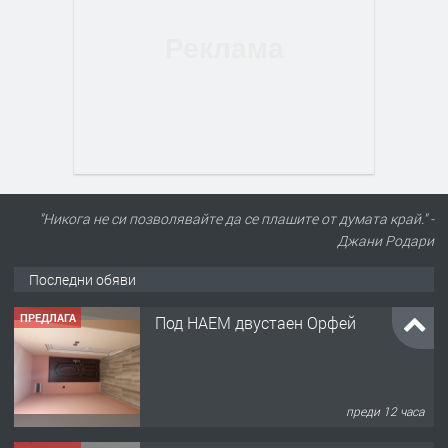
"Никога не си позволявайте да се плашите от думата край." -
Джани Родари
Последни обяви
ПРЕДЛАГА
Под НАЕМ двустаен Орфей
преди 12 часа