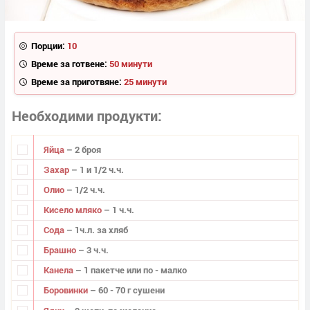
Порции:
10
Време за готвене:
50 минути
Време за приготвяне:
25 минути
Необходими продукти
Яйца
– 2 броя
Захар
– 1 и 1/2 ч.ч.
Олио
– 1/2 ч.ч.
Кисело мляко
– 1 ч.ч.
Сода
– 1ч.л. за хляб
Брашно
– 3 ч.ч.
Канела
– 1 пакетче или по - малко
Боровинки
– 60 - 70 г сушени