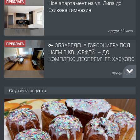
ПРЕДЛАГА
Нов апартамент на ул. Липа до
Езикова гимназия
преди 12 часа
ПРЕДЛАГА
🔑 ОБЗАВЕДЕНА ГАРСОНИЕРА ПОД
НАЕМ В КВ. „ОРФЕЙ“ – ДО
КОМПЛЕКС „ВЕСПРЕМ“, ГР. ХАСКОВО
преди 1 ден
ПРЕДЛАГА
НАПЪЛНО ОБЗАВЕДЕН И
Случайна рецепта
ОБОРУДВАН ТРИСТАЕН
АПАРТАМЕНТ В ЦЕНТЪРА НА ГР.
ХАСКОВО
преди 2 дни
ПРЕДЛАГА
Давам гараж под наем