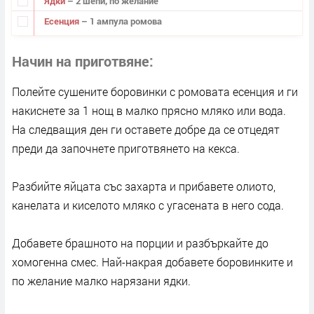
Ядки
– 2 шепи, по желание
Есенция
– 1 ампула ромова
Начин на приготвяне
Полейте сушените боровинки с ромовата есенция и ги
накиснете за 1 нощ в малко прясно мляко или вода.
На следващия ден ги оставете добре да се отцедят
преди да започнете приготвянето на кекса.
Разбийте яйцата със захарта и прибавете олиото,
канелата и киселото мляко с угасената в него сода.
Добавете брашното на порции и разбъркайте до
хомогенна смес. Най-накрая добавете боровинките и
по желание малко нарязани ядки.