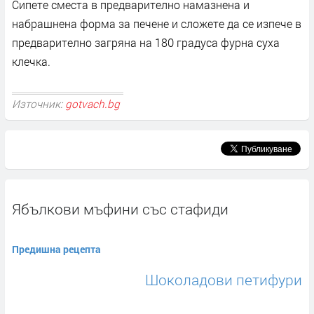
Сипете сместа в предварително намазнена и
набрашнена форма за печене и сложете да се изпече в
предварително загряна на 180 градуса фурна суха
клечка.
Източник:
gotvach.bg
Ябълкови мъфини със стафиди
Предишна рецепта
Шоколадови петифури