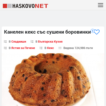
Канелен кекс със сушени боровинки
0
В
Сладкиши
В
Българска Кухня
В
Ястия за Печене
В
Кекс
Видяна 124,986 пъти