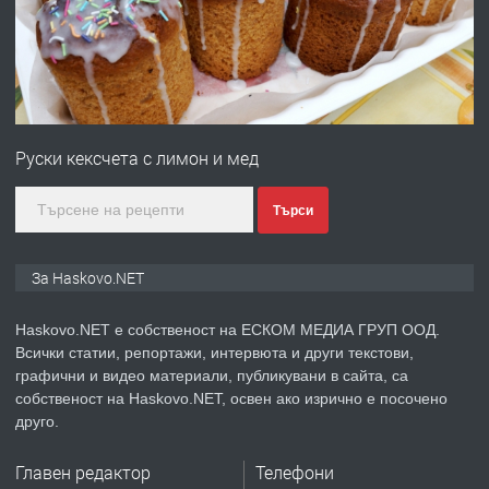
преди 2 дни
ПРЕДЛАГА
№4120 Магазин/Офис под наем в кв.
Любен Каравелов, Хасково-близо до
Руски кексчета с лимон и мед
градската градина!
преди 2 дни
Търси
ПРЕДЛАГА
ПРОСТОРЕН ТРИСТАЕН
За Haskovo.NET
АПАРТАМЕНТ В НОВА СГРАДА КВ.
КУБА
Haskovo.NET е собственост на ЕСКОМ МЕДИА ГРУП ООД.
Всички статии, репортажи, интервюта и други текстови,
преди 3 дни
графични и видео материали, публикувани в сайта, са
собственост на Haskovo.NET, освен ако изрично е посочено
ПРЕДЛАГА
Продавам парцел в гр. Хасково кв.
друго.
Хисаря до ток, вода,канализация,
асфалт 0889 537 426
Главен редактор
Телефони