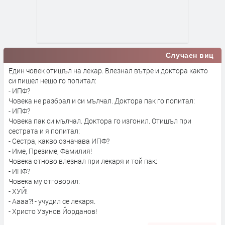
Случаен виц
Един човек отишъл на лекар. Влезнал вътре и доктора както
си пишел нещо го попитал:
- ИПФ?
Човека не разбрал и си мълчал. Доктора пак го попитал:
- ИПФ?
Човека пак си мълчал. Доктора го изгонил. Отишъл при
сестрата и я попитал:
- Сестра, какво означава ИПФ?
- Име, Презиме, Фамилия!
Човека отново влезнал при лекаря и той пак:
- ИПФ?
Човека му отговорил:
- ХУЙ!
- Аааа?! - учудил се лекаря.
- Христо Узунов Йорданов!