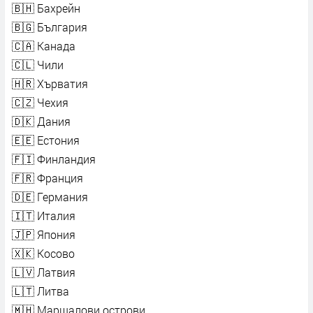
🇧🇭 Бахрейн
🇧🇬 България
🇨🇦 Канада
🇨🇱 Чили
🇭🇷 Хърватия
🇨🇿 Чехия
🇩🇰 Дания
🇪🇪 Естония
🇫🇮 Финландия
🇫🇷 Франция
🇩🇪 Германия
🇮🇹 Италия
🇯🇵 Япония
🇽🇰 Косово
🇱🇻 Латвия
🇱🇹 Литва
🇲🇭 Маршалови острови