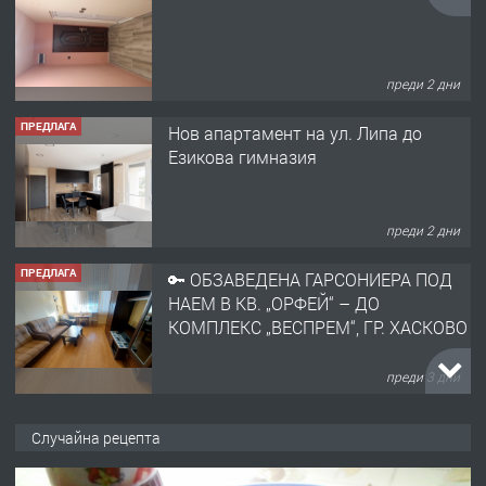
ПРЕДЛАГА
Нов апартамент на ул. Липа до
Езикова гимназия
преди 2 дни
ПРЕДЛАГА
🔑 ОБЗАВЕДЕНА ГАРСОНИЕРА ПОД
НАЕМ В КВ. „ОРФЕЙ“ – ДО
КОМПЛЕКС „ВЕСПРЕМ“, ГР. ХАСКОВО
преди 3 дни
ПРЕДЛАГА
НАПЪЛНО ОБЗАВЕДЕН И
ОБОРУДВАН ТРИСТАЕН
АПАРТАМЕНТ В ЦЕНТЪРА НА ГР.
ХАСКОВО
преди 4 дни
Случайна рецепта
ПРЕДЛАГА
Давам гараж под наем