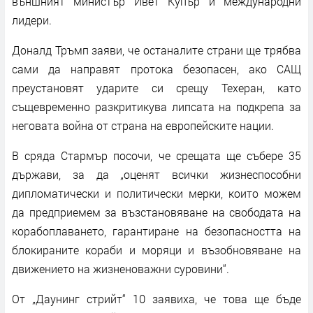
външният министър Ивет Купър и международни
лидери.
Доналд Тръмп заяви, че останалите страни ще трябва
сами да направят протока безопасен, ако САЩ
преустановят ударите си срещу Техеран, като
същевременно разкритикува липсата на подкрепа за
неговата война от страна на европейските нации.
В сряда Стармър посочи, че срещата ще събере 35
държави, за да „оценят всички жизнеспособни
дипломатически и политически мерки, които можем
да предприемем за възстановяване на свободата на
корабоплаването, гарантиране на безопасността на
блокираните кораби и моряци и възобновяване на
движението на жизненоважни суровини“.
От „Даунинг стрийт“ 10 заявиха, че това ще бъде