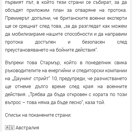
първият път, в който тези страни се събират, за да
обсъдят приложим план за отваряне на протока.
Премиерът допълни, че британските военни експерти
ще се срещнат след това, „за да разгледат как можем
да мобилизираме нашите способности и да направим
протока достъпен и безопасен след
преустановяването на бойните действия“.
Въпреки това Стармър, който в понеделник свика
ръководителите на енергийни и спедиторски компании
на „Даунинг стрийт“ 10, предупреди, че разчистването
ще отнеме дълго време след края на военните
действия. „Трябва да бъда откровен с хората по този
въпрос – това няма да бъде лесно“, каза той.
Списък на поканените страни:
🇦🇺 Австралия