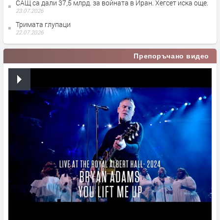
САЩ са дали 37,5 млрд. за войната в Иран. Хегсет иска още.
23.07.2026
Тримата глупаци
22.07.2026
Препоръчано видео