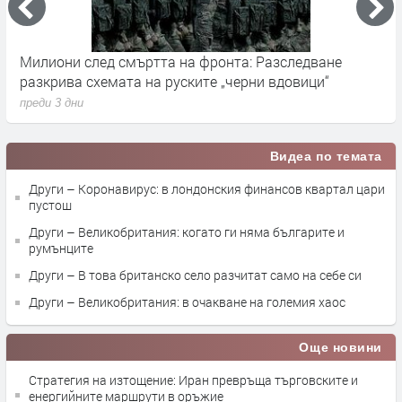
ледване
Германските служби разследват руски опити
вици“
влияние върху местния вот през септември
преди 3 дни
Видеа по темата
Други – Коронавирус: в лондонския финансов квартал цари
пустош
Други – Великобритания: когато ги няма българите и
румънците
Други – В това британско село разчитат само на себе си
Други – Великобритания: в очакване на големия хаос
Още новини
Стратегия на изтощение: Иран превръща търговските и
енергийните маршрути в оръжие