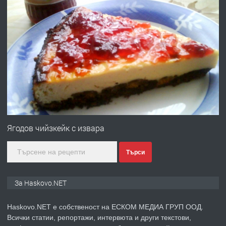
преди 4 дни
ПРЕДЛАГА
№4120 Магазин/Офис под наем в кв.
Любен Каравелов, Хасково-близо до
градската градина!
преди 5 дни
ПРЕДЛАГА
ПРОСТОРЕН ТРИСТАЕН
Ягодов чийзкейк с извара
АПАРТАМЕНТ В НОВА СГРАДА КВ.
КУБА
Търси
преди 5 дни
За Haskovo.NET
ПРЕДЛАГА
Продавам парцел в гр. Хасково кв.
Хисаря до ток, вода,канализация,
Haskovo.NET е собственост на ЕСКОМ МЕДИА ГРУП ООД.
асфалт 0889 537 426
Всички статии, репортажи, интервюта и други текстови,