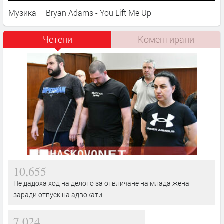
Музика – Bryan Adams - You Lift Me Up
Четени
Коментирани
10,655
Не дадоха ход на делото за отвличане на млада жена
заради отпуск на адвокати
7,024