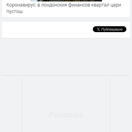
тал цари
Великобритания: когато ги няма българите и
румънците