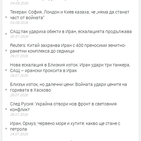
04.08.2026
Teхеран: София, Лондон и Киев казаха, че „няма да станат
част от войната“
03.08.2026
САЩ пак удариха обекти в Иран, ескалацията продължава
30.07.2026
Reuters: Китай захранва Иран с 400 преносими зенитно-
ракетни комплекса до седмици
29.07.2026
Нова ескалация в Близкия изток: Иран удари три танкера,
САЩ – ирански проксита в Ирак
29.07.2026
Близък изток, но далечни цени: Войната удари цените на
горивата в Хасково
28.07.2026
След Русия: Украйна отвори нов фронт в световния
конфликт
28.07.2026
Иран, Ормуз, Червено море и хутите: какво ще стане с
петрола
24.07.2026