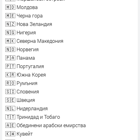
🇲🇩 Молдова
🇲🇪 Черна гора
🇳🇿 Нова Зеландия
🇳🇬 Нигерия
🇲🇰 Северна Македония
🇳🇴 Норвегия
🇵🇦 Панама
🇵🇹 Португалия
🇰🇷 Южна Корея
🇷🇴 Румъния
🇸🇮 Словения
🇸🇪 Швеция
🇳🇱 Нидерландия
🇹🇹 Тринидад и Тобаго
🇦🇪 Обединени арабски емирства
🇰🇼 Кувейт