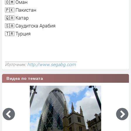
🇴🇲 Оман
🇵🇰 Пакистан
🇶🇦 Катар
🇸🇦 Саудитска Арабия
🇹🇷 Турция
Източник:
http://www.segabg.com
Видеа по темата