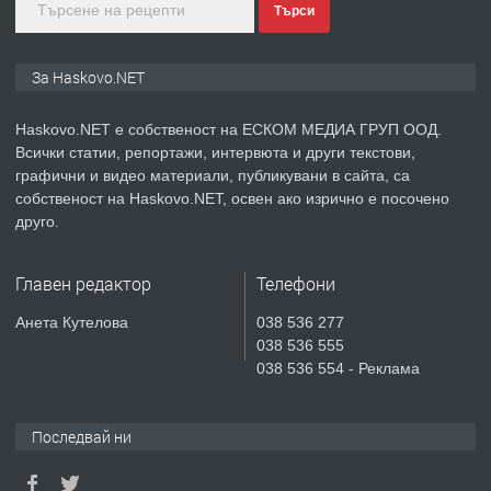
Търси
преди 2 дни
ПРЕДЛАГА
ПРОСТОРЕН ТРИСТАЕН
За Haskovo.NET
АПАРТАМЕНТ В НОВА СГРАДА КВ.
КУБА
Haskovo.NET е собственост на ЕСКОМ МЕДИА ГРУП ООД.
Всички статии, репортажи, интервюта и други текстови,
преди 3 дни
графични и видео материали, публикувани в сайта, са
собственост на Haskovo.NET, освен ако изрично е посочено
ПРЕДЛАГА
Продавам парцел в гр. Хасково кв.
друго.
Хисаря до ток, вода,канализация,
асфалт 0889 537 426
Главен редактор
Телефони
преди 3 дни
Анета Кутелова
038 536 277
038 536 555
ПРЕДЛАГА
СГЛОБЯВАНЕ НА МЕБЕЛИ.
038 536 554 - Реклама
Последвай ни
преди 3 дни