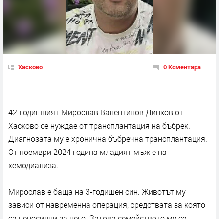
Хасково
0 Коментара
42-годишният Мирослав Валентинов Динков от
Хасково се нуждае от трансплантация на бъбрек.
Диагнозата му е хронична бъбречна трансплантация.
От ноември 2024 година младият мъж е на
хемодиализа.
Мирослав е баща на 3-годишен син. Животът му
зависи от навременна операция, средствата за която
са непосилни за него. Затова семейството му се