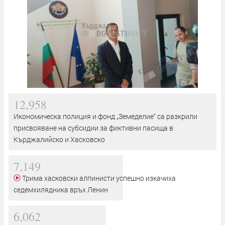
12,958
Икономическа полиция и фонд „Земеделие“ са разкрили
присвояване на субсидии за фиктивни пасища в
Кърджалийско и Хасковско
7,149
Трима хасковски алпинисти успешно изкачиха
седемхилядника връх Ленин
6,062