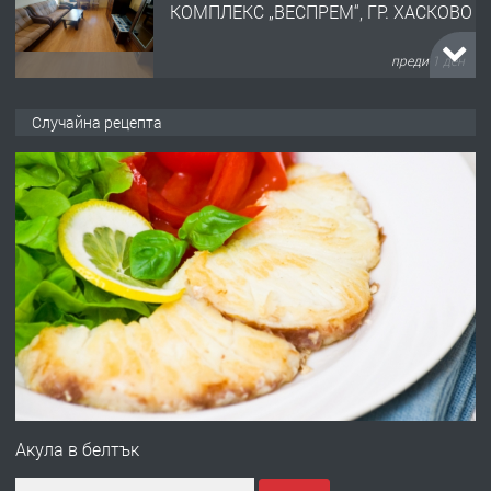
КОМПЛЕКС „ВЕСПРЕМ“, ГР. ХАСКОВО
преди 1 ден
ПРЕДЛАГА
НАПЪЛНО ОБЗАВЕДЕН И
Случайна рецепта
ОБОРУДВАН ТРИСТАЕН
АПАРТАМЕНТ В ЦЕНТЪРА НА ГР.
ХАСКОВО
преди 2 дни
ПРЕДЛАГА
Давам гараж под наем
преди 2 дни
ПРЕДЛАГА
№4120 Магазин/Офис под наем в кв.
Любен Каравелов, Хасково-близо до
Акула в белтък
градската градина!