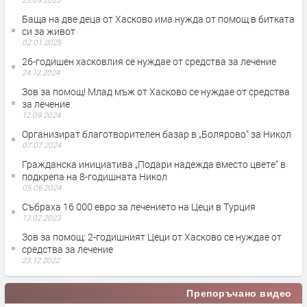
Баща на две деца от Хасково има нужда от помощ в битката
си за живот
02.01.2025
26-годишен хасковлия се нуждае от средства за лечение
24.12.2024
Зов за помощ! Млад мъж от Хасково се нуждае от средства
за лечение
12.09.2024
Организират благотворителен базар в „Болярово“ за Никол
07.07.2024
Гражданска инициатива „Подари надежда вместо цвете“ в
подкрепа на 8-годишната Никол
05.06.2024
Събраха 16 000 евро за лечението на Цеци в Турция
13.02.2023
Зов за помощ: 2-годишният Цеци от Хасково се нуждае от
средства за лечение
23.12.2022
Препоръчано видео