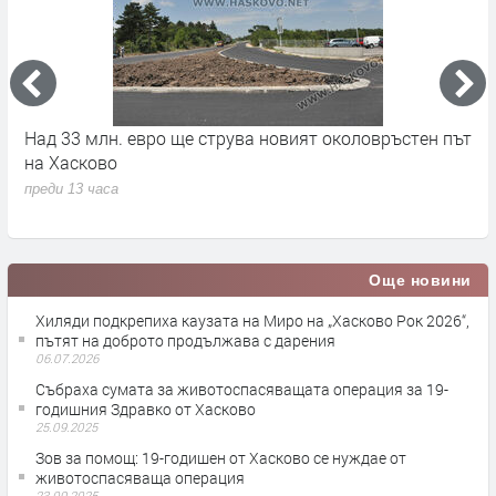
на
Над 33 млн. евро ще струва новият околовръстен път
С
на Хасково
п
преди 13 часа
п
Още новини
Хиляди подкрепиха каузата на Миро на „Хасково Рок 2026“,
пътят на доброто продължава с дарения
06.07.2026
Събраха сумата за животоспасяващата операция за 19-
годишния Здравко от Хасково
25.09.2025
Зов за помощ: 19-годишен от Хасково се нуждае от
животоспасяваща операция
23.09.2025