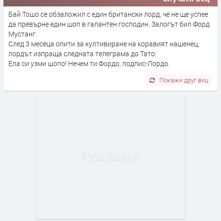
Бай Тошо се обзаложил с един британски лорд, че не ще успее
да превърне един шоп в галантен господин. Залогът бил Форд
Мустанг.
След 3 месеца опити за култивиране на коравият нашенец,
лордът изпраща следната телеграма до Тато:
Ела си узми шопо! Нечем ти Фордо, подпис-Лордо.
Покажи друг виц