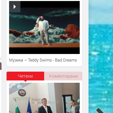
Музика – Teddy Swims - Bad Dreams
Четени
Коментирани