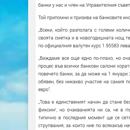
банки у нас и член на Управителния съве
Той припомни и призива на банковите ин
„Всеки, който разполага с големи колич
своята сметка и в новогодишната нощ т
по официалния валутен курс 1.95583 лева 
„Виждаме все още едно по-плахо, но оч
процес във всички банкови салони хората
повечето банки, за да може на 1 януари 
обявен, без никакво участие на самия п
евро“.
„Това е единственият начин да стане бе
фиксинг, но очакванията ни са, че в п
типично в последния момент ще се сетя
струпвания, за които ние по всякакъв на