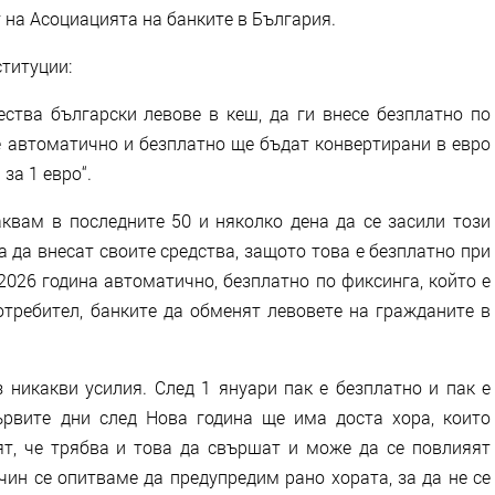
т на Асоциацията на банките в България.
ституции:
ества български левове в кеш, да ги внесе безплатно по
е автоматично и безплатно ще бъдат конвертирани в евро
за 1 евро“.
аквам в последните 50 и няколко дена да се засили този
 да внесат своите средства, защото това е безплатно при
2026 година автоматично, безплатно по фиксинга, който е
отребител, банките да обменят левовете на гражданите в
з никакви усилия. След 1 януари пак е безплатно и пак е
ървите дни след Нова година ще има доста хора, които
т, че трябва и това да свършат и може да се повлияят
чин се опитваме да предупредим рано хората, за да не се