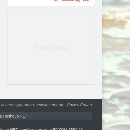
-ненавиждания от всички пороци. - Ромен Ролан
а Haskovo.NET
kovo.NET е собственост на ЕСКОМ МЕДИА