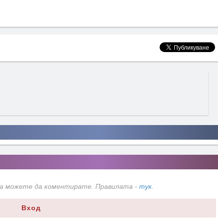
да можете да коментирате. Правилата -
тук
.
Вход