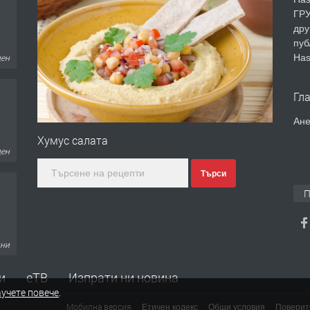
ГРУ
дру
пуб
ден
Has
Гл
Ане
Хумус салата
ден
Търси
П
дни
и
еТВ
Изпрати ни новина
учете повече
.
Мобилна версия
Етичен кодекс
Общи условия
Поверит