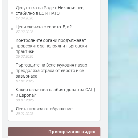
Депутатка на Радев: Никакъв лев,
стабилно в ЕС и НАТО
27.04.2026
Цени скочиха с еврото. Е, и?
27.02.2026
Контролните органи продължават
проверките за нелоялни търговски
практики
26.02.2026
Търговците на Зеленчуковия пазар
преодоляха страха от еврото и се
завърнаха
07.02.2026
Какво означава слабият долар за САЩ
и Европа?
30.01.2026
Левът излиза от обращение
29.01.2026
Препоръчано видео