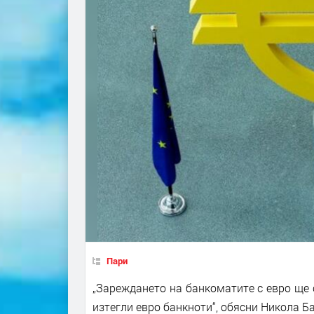
Пари
„Зареждането на банкоматите с евро ще 
изтегли евро банкноти“, обясни Никола Б