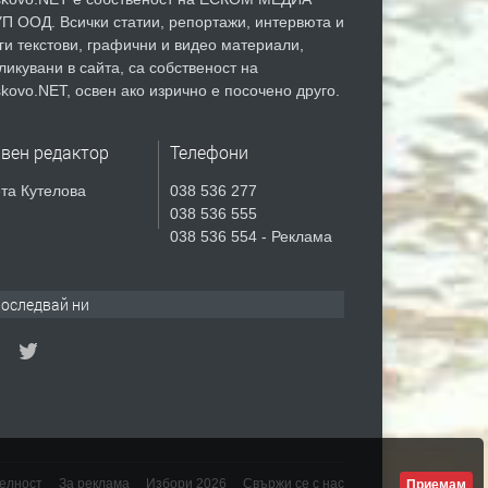
П ООД. Всички статии, репортажи, интервюта и
ги текстови, графични и видео материали,
ликувани в сайта, са собственост на
kovo.NET, освен ако изрично е посочено друго.
авен редактор
Телефони
та Кутелова
038 536 277
038 536 555
038 536 554 - Реклама
оследвай ни
елност
За реклама
Избори 2026
Свържи се с нас
Приемам