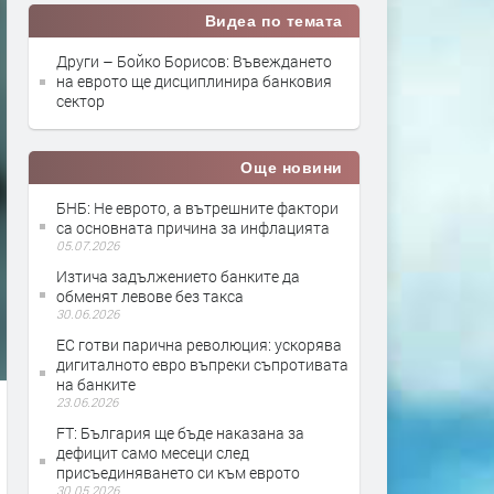
Видеа по темата
Други – Бойко Борисов: Въвеждането
на еврото ще дисциплинира банковия
сектор
Още новини
БНБ: Не еврото, а вътрешните фактори
са основната причина за инфлацията
05.07.2026
Изтича задължението банките да
обменят левове без такса
30.06.2026
ЕС готви парична революция: ускорява
дигиталното евро въпреки съпротивата
на банките
23.06.2026
FT: България ще бъде наказана за
дефицит само месеци след
присъединяването си към еврото
30.05.2026