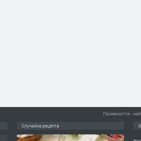
Пасивността - най
Случайна рецепта
З
Has