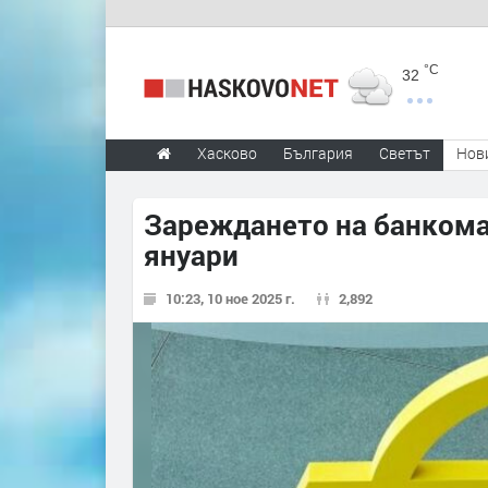
°C
32
Хасково
България
Светът
Нов
Зареждането на банкомат
януари
10:23, 10 ное 2025 г.
2,892