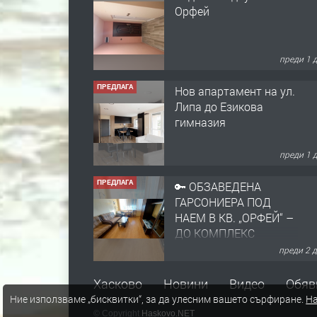
Орфей
преди 1 
ПРЕДЛАГА
Нов апартамент на ул.
Липа до Езикова
гимназия
преди 1 
ПРЕДЛАГА
🔑 ОБЗАВЕДЕНА
ГАРСОНИЕРА ПОД
НАЕМ В КВ. „ОРФЕЙ“ –
ДО КОМПЛЕКС
„ВЕСПРЕМ“, ГР.
преди 2 
ХАСКОВО
ПРЕДЛАГА
НАПЪЛНО ОБЗАВЕДЕН
Хасково
Новини
Видео
Обяв
И ОБОРУДВАН
Ние използваме „бисквитки“, за да улесним вашето сърфиране.
На
ТРИСТАЕН
© Copyright
Haskovo.NET