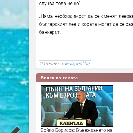
случва това нещо“.
„Няма необходимост да се сменят левов
българският лев и хората могат да се ра
банкерът.
Източник:
mediapool.bg
Видеа по темата
Бойко Борисов: Въвеждането на