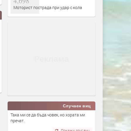
4,698
Моторист пострада при удар с кола
Вече може да се подават молби
Дигитално евро: портмон
за личен фалит
е вече в нашия смартфон
преди 3 дни
преди 4 дни
Случаен виц
Така ми се да бъда човек, но хората ми
пречат.
Покажи друг виц