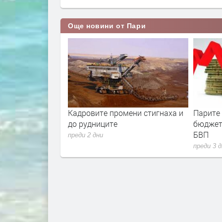
Още новини от Пари
ла е скочила с
Кадровите промени стигнаха и
Парите
ец. И
до рудниците
бюджет
 расте
БВП
преди 2 дни
преди 3 