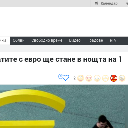
Календар
ини
Обяви
Свободно време
Видео
Градове
eTV
ите с евро ще стане в нощта на 1
0
2