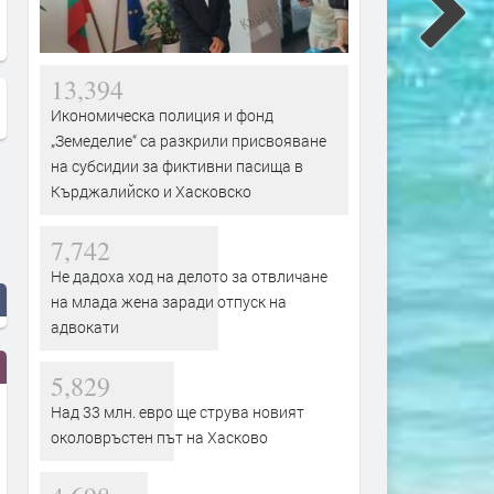
13,394
Икономическа полиция и фонд
„Земеделие“ са разкрили присвояване
на субсидии за фиктивни пасища в
Кърджалийско и Хасковско
7,742
Не дадоха ход на делото за отвличане
на млада жена заради отпуск на
адвокати
5,829
Над 33 млн. евро ще струва новият
околовръстен път на Хасково