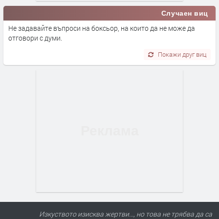
Случаен виц
Не задавайте въпроси на боксьор, на които да не може да
отговори с думи.
Покажи друг виц
Изкуството изисква жертви..., но това не трябва да са