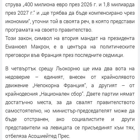
струва „400 милиона евро през 2026 г. и 1,8 милиарда
през 2027 г.“ и „ще трябва да бъде компенсирано чрез
икономии“, уточни той в своята реч, в която представи
програмата на своето правителство.
Този закон, символ на втория мандат на президента
Еманюел Макрон, е в центъра на политическите
преговори във Франция през последните седмици.
В четвъртък срещу Льокорню ще има два вота на
недоверие – единият, внесен от крайнолявото
движение „Непокорна Франция“, а другият – от
крайнодесния „Националeн сбор“. Двете партии нямат
достатъчно места, за да свалят правителството
самостоятелно, но министър-председателят може да
бъде отстранен, ако социалистите и други
представители на левицата се присъединят към тях,
отбеляза Асошиейтед Прес.