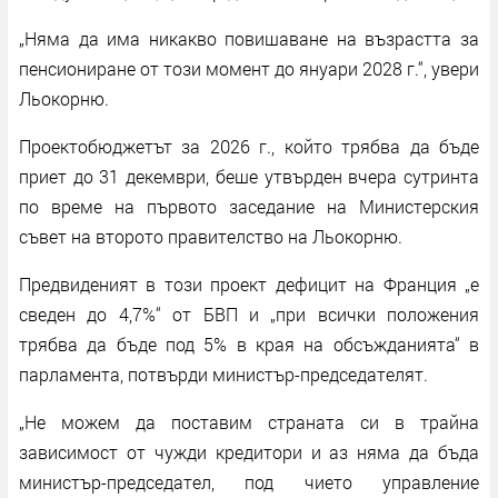
„Няма да има никакво повишаване на възрастта за
пенсиониране от този момент до януари 2028 г.“, увери
Льокорню.
Проектобюджетът за 2026 г., който трябва да бъде
приет до 31 декември, беше утвърден вчера сутринта
по време на първото заседание на Министерския
съвет на второто правителство на Льокорню.
Предвиденият в този проект дефицит на Франция „е
сведен до 4,7%“ от БВП и „при всички положения
трябва да бъде под 5% в края на обсъжданията“ в
парламента, потвърди министър-председателят.
„Не можем да поставим страната си в трайна
зависимост от чужди кредитори и аз няма да бъда
министър-председател, под чието управление