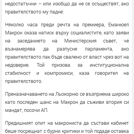
недостатъчни – или изобщо да не се осъществят, ако
правителството му падне.
Няколко часа преди речта на премиера, Еманюел
Макрон оказа натиск върху социалистите, като заяви
на заседанието на Министерския съвет, че
възнамерява да разпусне парламента, ако
правителството пак бъде свалено от власт чрез вот на
недоверие. Той призова за институционална
стабилност и компромиси, каза говорител на
правителството.
Преназначаването на Льокорню се възприема широко
като последен шанс на Макрон да съживи втория си
мандат, посочи АП.
Предишният опит на макрониста да състави кабинет
беше посрещнат с бурни критики и той подаде оставка