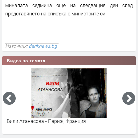
миналата седмица още на следващия ден след
представянето на списъка с министрите си.
Източник:
dariknews.bg
Видеа по темата
От птичи поглед - Блокираният Страсбург пр
макет на град