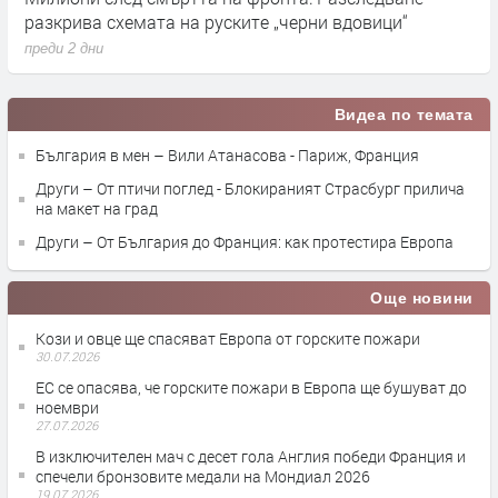
ни вдовици“
влияние върху местния вот през септ
преди 2 дни
Видеа по темата
България в мен – Вили Атанасова - Париж, Франция
Други – От птичи поглед - Блокираният Страсбург прилича
на макет на град
Други – От България до Франция: как протестира Европа
Още новини
Кози и овце ще спасяват Европа от горските пожари
30.07.2026
ЕС се опасява, че горските пожари в Европа ще бушуват до
ноември
27.07.2026
В изключителен мач с десет гола Англия победи Франция и
спечели бронзовите медали на Мондиал 2026
19.07.2026