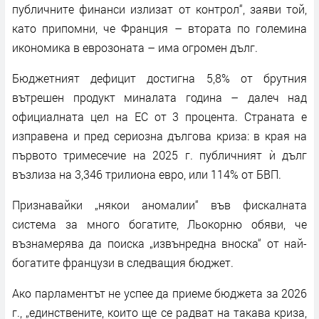
публичните финанси излизат от контрол“, заяви той,
като припомни, че Франция – втората по големина
икономика в еврозоната – има огромен дълг.
Бюджетният дефицит достигна 5,8% от брутния
вътрешен продукт миналата година – далеч над
официалната цел на ЕС от 3 процента. Страната е
изправена и пред сериозна дългова криза: в края на
първото тримесечие на 2025 г. публичният ѝ дълг
възлиза на 3,346 трилиона евро, или 114% от БВП.
Признавайки „някои аномалии“ във фискалната
система за много богатите, Льокорню обяви, че
възнамерява да поиска „извънредна вноска“ от най-
богатите французи в следващия бюджет.
Ако парламентът не успее да приеме бюджета за 2026
г., „единствените, които ще се радват на такава криза,