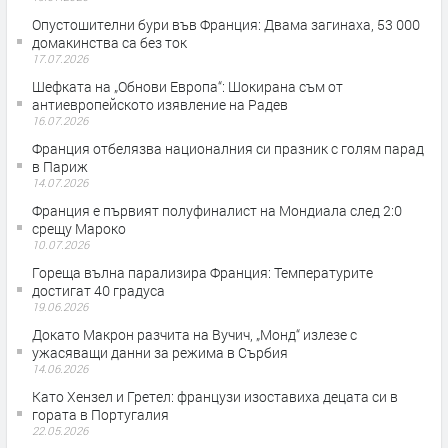
Опустошителни бури във Франция: Двама загинаха, 53 000
домакинства са без ток
17.07.2026
Шефката на „Обнови Европа“: Шокирана съм от
антиевропейското изявление на Радев
16.07.2026
Франция отбелязва националния си празник с голям парад
в Париж
14.07.2026
Франция е първият полуфиналист на Мондиала след 2:0
срещу Мароко
10.07.2026
Гореща вълна парализира Франция: Температурите
достигат 40 градуса
19.06.2026
Докато Макрон разчита на Вучич, „Монд“ излезе с
ужасяващи данни за режима в Сърбия
14.06.2026
Като Хензел и Гретел: французи изоставиха децата си в
гората в Португалия
22.05.2026