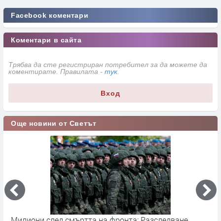
Facebook коментари
Коментари в сайта
Трябва да сте регистриран потребител за да можете да
коментирате. Правилата -
тук
.
Вход
Още новини от Светът
 Разследване
Германските служби разследват руски 