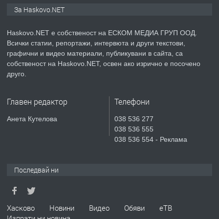
За Haskovo.NET
преди 4 дни
ПРЕДЛАГА
Haskovo.NET е собственост на ЕСКОМ МЕДИА ГРУП ООД.
Продавам парцел в гр. Хасково кв.
Всички статии, репортажи, интервюта и други текстови,
Хисаря до ток, вода,канализация,
графични и видео материали, публикувани в сайта, са
асфалт 0889 537 426
собственост на Haskovo.NET, освен ако изрично е посочено
друго.
преди 4 дни
ПРЕДЛАГА
СГЛОБЯВАНЕ НА МЕБЕЛИ.
Главен редактор
Телефони
Анета Кутелова
038 536 277
038 536 555
038 536 554 - Реклама
преди 4 дни
ПРЕДЛАГА
№4119 Едностаен обзаведен
Последвай ни
апартамент под наем в кв.
Училищни, гр. Хасково.
Хасково
Новини
Видео
Обяви
еТВ
преди 4 дни
Изпрати ни новина