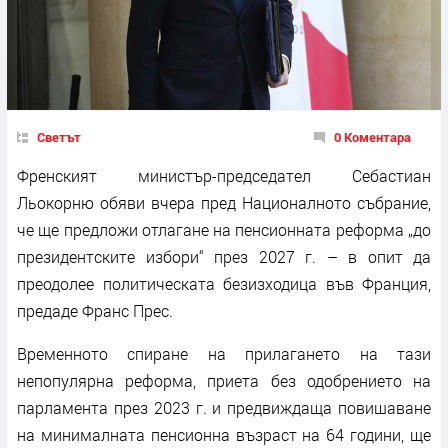
Светът
0 Коментара
Френският министър-председател Себастиан
Льокорню обяви вчера пред Националното събрание,
че ще предложи отлагане на пенсионната реформа „до
президентските избори“ през 2027 г. – в опит да
преодолее политическата безизходица във Франция,
предаде Франс Прес.
Временното спиране на прилагането на тази
непопулярна реформа, приета без одобрението на
парламента през 2023 г. и предвиждаща повишаване
на минималната пенсионна възраст на 64 години, ще