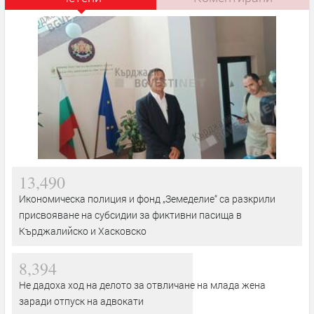
13,490
Икономическа полиция и фонд „Земеделие“ са разкрили
присвояване на субсидии за фиктивни пасища в
Кърджалийско и Хасковско
8,394
Не дадоха ход на делото за отвличане на млада жена
заради отпуск на адвокати