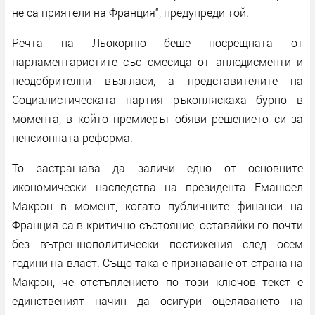
не са приятели на Франция“, предупреди той.
Речта на Льокорню беше посрещната от
парламентаристите със смесица от аплодисменти и
неодобрителни възгласи, а представителите на
Социалистическата партия ръкопляскаха бурно в
момента, в който премиерът обяви решението си за
пенсионната реформа.
То застрашава да заличи едно от основните
икономически наследства на президента Еманюел
Макрон в момент, когато публичните финанси на
Франция са в критично състояние, оставяйки го почти
без вътрешнополитически постижения след осем
години на власт. Също така е признаване от страна на
Макрон, че отстъплението по този ключов текст е
единственият начин да осигури оцеляването на