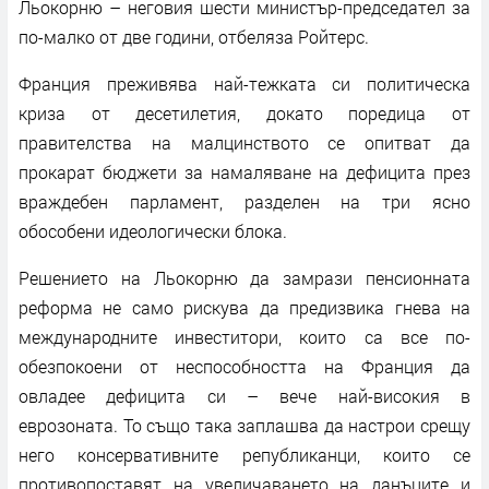
Льокорню – неговия шести министър-председател за
по-малко от две години, отбеляза Ройтерс.
Франция преживява най-тежката си политическа
криза от десетилетия, докато поредица от
правителства на малцинството се опитват да
прокарат бюджети за намаляване на дефицита през
враждебен парламент, разделен на три ясно
обособени идеологически блока.
Решението на Льокорню да замрази пенсионната
реформа не само рискува да предизвика гнева на
международните инвеститори, които са все по-
обезпокоени от неспособността на Франция да
овладее дефицита си – вече най-високия в
еврозоната. То също така заплашва да настрои срещу
него консервативните републиканци, които се
противопоставят на увеличаването на данъците и