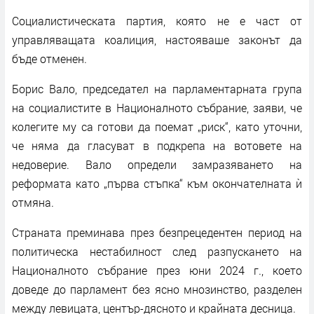
Социалистическата партия, която не е част от
управляващата коалиция, настояваше законът да
бъде отменен.
Борис Вало, председател на парламентарната група
на социалистите в Националното събрание, заяви, че
колегите му са готови да поемат „риск“, като уточни,
че няма да гласуват в подкрепа на вотoвете на
недоверие. Вало определи замразяването на
реформата като „първа стъпка“ към окончателната ѝ
отмяна.
Страната преминава през безпрецедентен период на
политическа нестабилност след разпускането на
Националното събрание през юни 2024 г., което
доведе до парламент без ясно мнозинство, разделен
между левицата, център-дясното и крайната десница.