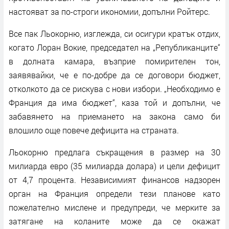
настояват за по-строги икономии, допълни Ройтерс.
Все пак Льокорню, изглежда, си осигури кратък отдих,
когато Лоран Вокие, председател на „Републиканците“
в долната камара, възприе помирителен тон,
заявявайки, че е по-добре да се договори бюджет,
отколкото да се рискува с нови избори. „Необходимо е
Франция да има бюджет“, каза той и допълни, че
забавянето на приемането на закона само би
влошило още повече дефицита на страната.
Льокорню предлага съкращения в размер на 30
милиарда евро (35 милиарда долара) и цели дефицит
от 4,7 процента. Независимият финансов надзорен
орган на Франция определи тези планове като
пожелателно мислене и предупреди, че мерките за
затягане на коланите може да се окажат