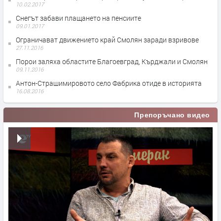
10.02.2017
Снегът забави плащането на пенсиите
09.01.2017
Ограничават движението край Смолян заради взривове
27.11.2016
Порои заляха областите Благоевград, Кърджали и Смолян
09.11.2016
Антон-Страшимировото село Фабрика отиде в историята
16.08.2016
Препоръчано видео