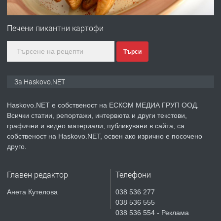
ПРЕДЛАГА
№4120 Магазин/Офис под наем в кв.
Любен Каравелов, Хасково-близо до
Печени пикантни картофи
градската градина!
Търси
преди 3 дни
ПРЕДЛАГА
ПРОСТОРЕН ТРИСТАЕН
За Haskovo.NET
АПАРТАМЕНТ В НОВА СГРАДА КВ.
КУБА
Haskovo.NET е собственост на ЕСКОМ МЕДИА ГРУП ООД.
Всички статии, репортажи, интервюта и други текстови,
преди 4 дни
графични и видео материали, публикувани в сайта, са
собственост на Haskovo.NET, освен ако изрично е посочено
ПРЕДЛАГА
Продавам парцел в гр. Хасково кв.
друго.
Хисаря до ток, вода,канализация,
асфалт 0889 537 426
Главен редактор
Телефони
преди 4 дни
Анета Кутелова
038 536 277
038 536 555
ПРЕДЛАГА
СГЛОБЯВАНЕ НА МЕБЕЛИ.
038 536 554 - Реклама