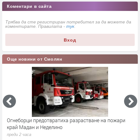
Коментари в сайта
Трябва да сте регистриран потребител за да можете да
коментирате. Правилата -
тук
.
Вход
Още новини от Смолян
Огнеборци предотвратиха разрастване на пожари
З
край Мадан и Неделино
и
преди 2 часа
п