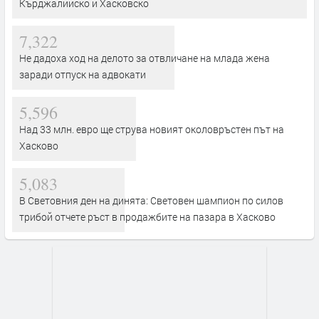
Кърджалийско и Хасковско
7,322
Не дадоха ход на делото за отвличане на млада жена
заради отпуск на адвокати
5,596
Над 33 млн. евро ще струва новият околовръстен път на
Хасково
5,083
В Световния ден на динята: Световен шампион по силов
трибой отчете ръст в продажбите на пазара в Хасково