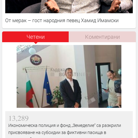
От мерак – гост народния певец Хамид Имамски
Четени
Коментирани
13,289
Икономическа полиция и фонд „Земеделие“ са разкрили
присвояване на субсидии за фиктивни пасища в