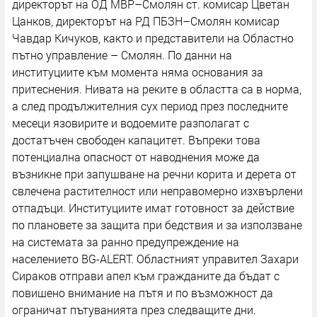
директорът на ОД МВР–Смолян ст. комисар Цветан
Цанков, директорът на РД ПБЗН–Смолян комисар
Чавдар Кичуков, както и представители на Областно
пътно управление – Смолян. По данни на
институциите към момента няма основания за
притеснения. Нивата на реките в областта са в норма,
а след продължителния сух период през последните
месеци язовирите и водоемите разполагат с
достатъчен свободен капацитет. Въпреки това
потенциална опасност от наводнения може да
възникне при запушване на речни корита и дерета от
свлечена растителност или неправомерно изхвърлени
отпадъци. Институциите имат готовност за действие
по плановете за защита при бедствия и за използване
на системата за ранно предупреждение на
населението BG-ALERT. Областният управител Захари
Сираков отправи апел към гражданите да бъдат с
повишено внимание на пътя и по възможност да
ограничат пътуванията през следващите дни.