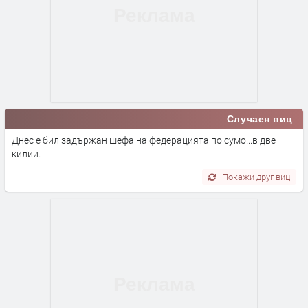
Случаен виц
Днес е бил задържан шефа на федерацията по сумо...в две
килии.
Покажи друг виц