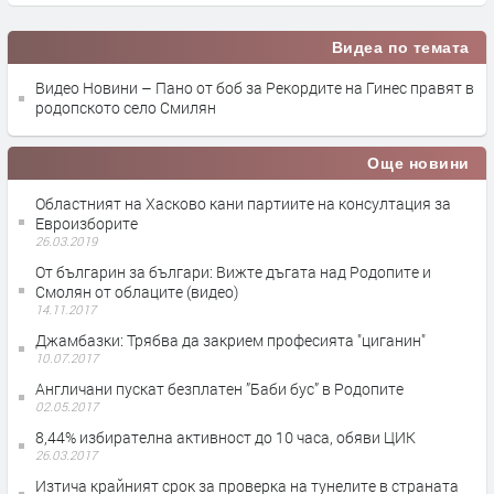
Видеа по темата
Видео Новини – Пано от боб за Рекордите на Гинес правят в
родопското село Смилян
Още новини
Областният на Хасково кани партиите на консултация за
Евроизборите
26.03.2019
Oт българин за българи: Вижте дъгата над Родопите и
Смолян от облаците (видео)
14.11.2017
Джамбазки: Трябва да закрием професията "циганин"
10.07.2017
Англичани пускат безплатен ”Баби бус” в Родопите
02.05.2017
8,44% избирателна активност до 10 часа, обяви ЦИК
26.03.2017
Изтича крайният срок за проверка на тунелите в страната