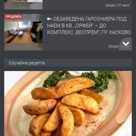
преди 23 часа
ПРЕДЛАГА
🔑 ОБЗАВЕДЕНА ГАРСОНИЕРА ПОД
НАЕМ В КВ. „ОРФЕЙ“ – ДО
КОМПЛЕКС „ВЕСПРЕМ“, ГР. ХАСКОВО
преди 2 дни
ПРЕДЛАГА
НАПЪЛНО ОБЗАВЕДЕН И
Случайна рецепта
ОБОРУДВАН ТРИСТАЕН
АПАРТАМЕНТ В ЦЕНТЪРА НА ГР.
ХАСКОВО
преди 3 дни
ПРЕДЛАГА
Давам гараж под наем
преди 3 дни