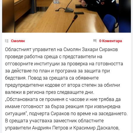
Смолян
0 Коментара
Областният управител на Смолян Захари Сираков
проведе работна среща с представители на
отговорните институции за проверка на готовността
за действие по план и програма за защита при
бедствия. Повод за срещата са обявените
предупредителни кодове от втора степен за обилни
валежи в региона през следващите дни.
„Обстановката се променя с часове и ние трябва да
имаме готовност за бърза реакция при извънредна
ситуация“, подчерта Сираков по време на заседанието.
В срещата участваха заместник областните
управители Андриян Петров и Красимир Даскалов,