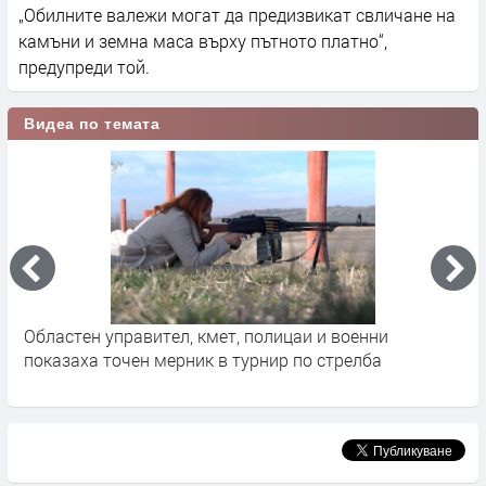
„Обилните валежи могат да предизвикат свличане на
камъни и земна маса върху пътното платно“,
предупреди той.
Видеа по темата
Областен управител, кмет, полицаи и военни
С
показаха точен мерник в турнир по стрелба