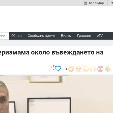
Календар
ини
Обяви
Свободно време
Видео
Градове
eTV
еризмама около въвеждането на
0
0