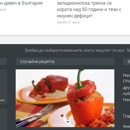
нилска треска са
убийството в Пловдив: Не съм
над 60 години и тези с
виждал подобна жестокост и
 дефицит
садизъм от непълнолетни,
случаят е безпрецедентен
часа
преди 6 часа
Трябва да събирате камъните, които хвърлят по вас. Те
Случайна рецепта
З
Has
ГРУ
дру
пуб
Has
дни
Гл
Ане