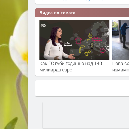
Видеа по темата
дишно над 140
Нова схема на телефонните
Димитр
измамници!
предот