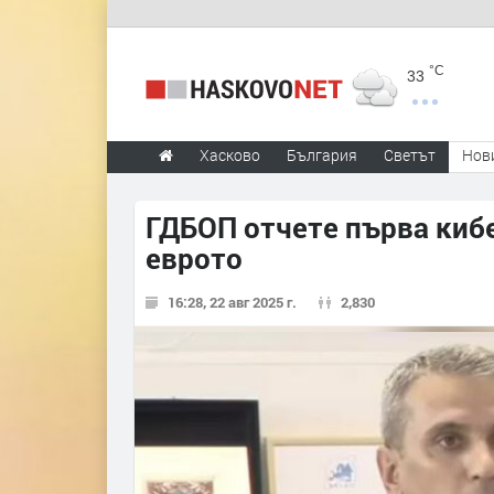
°C
33
Хасково
България
Светът
Нов
ГДБОП отчете първа киб
еврото
16:28, 22 авг 2025 г.
2,830