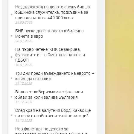
Не дадоха ход на делото срещу бивша
общинска служителка, подсъдима за
присвояване на 440 000 лева
24.03.2026
БНБ пуска днес първата юбилейна
монета в евро
26.01.2026
На първо четене: КПК се закрива,
функциите ѝ – в Сметната палата и
ГДБОП
16.01.2026
Три дни преди въвеждането на еврото –
какво да свършим
29.12.2025
Вълна от киберизмами с фалшиви
обяви за коли залива България
17.12.2025
След края на валутния борд. Какво ще
ни пази от собствените ни политици?
14.12.2025
Нов фалстарт по делото за