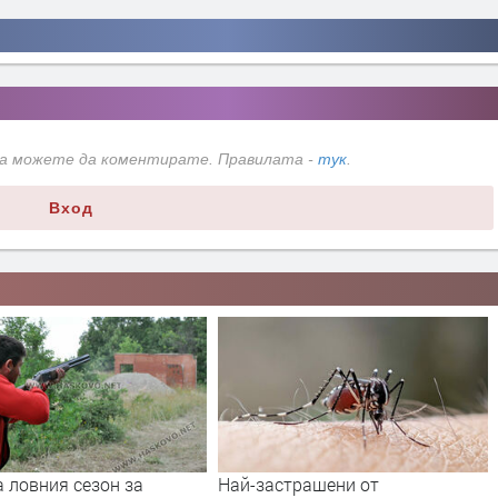
да можете да коментирате. Правилата -
тук
.
Вход
страшени от
Адвокат Марковски за