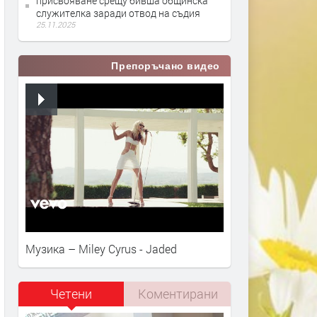
присвояване срещу бивша общинска
служителка заради отвод на съдия
25.11.2025
Препоръчано видео
Музика – Miley Cyrus - Jaded
Четени
Коментирани