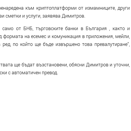
ренаредена към криптоплатформи от измамниците, други
и сметки и услуги, заявява Димитров.
 само от БНБ, търговските банки в България , както и
д формата на есемес и комуникация в приложения, мейли,
 ред, по който ще бъде извършено това превалутиране“,
ртвата ще бъдат възстановени, обясни Димитров и уточни,
рски с автоматичен превод.