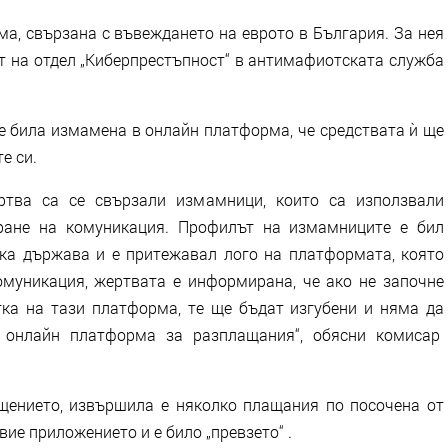
а, свързана с въвеждането на еврото в България. За нея
т на отдел „Киберпрестъпност“ в антимафиотската служба
е е била измамена в онлайн платформа, че средствата ѝ ще
те си.
ртва са се свързали измамници, които са използвали
ране на комуникация. Профилът на измамниците е бил
ка държава и е притежавал лого на платформата, която
омуникация, жертвата е информирана, че ако не започне
ка на тази платформа, те ще бъдат изгубени и няма да
 онлайн платформа за разплащания“, обясни комисар
щението, извършила е няколко плащания по посочена от
ие приложението и е било „превзето“ .