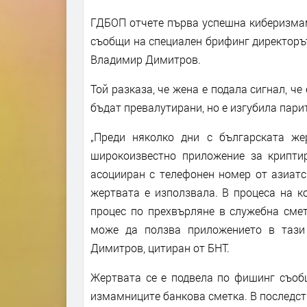
ГДБОП отчете първа успешна киберизмам
съобщи на специален брифинг директоръ
Владимир Димитров.
Той разказа, че жена е подала сигнал, ч
бъдат превалутирани, но е изгубила пари
„Преди няколко дни с българската же
широкоизвестно приложение за крипти
асоцииран с телефонен номер от азиатс
жертвата е използвала. В процеса на к
процес по прехвърляне в служебна смет
може да ползва приложението в тази
Димитров, цитиран от БНТ.
Жертвата се е подвела по фишинг съоб
измамниците банкова сметка. В последств