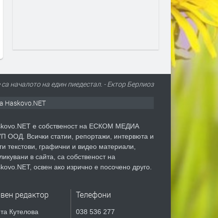
почти цялата страна
този път на водопровода 
„Източна зона“
преди 10 часа
преди 1 ден
 са началото на един пиедестал. - Ектор Берлиоз
а Haskovo.NET
kovo.NET е собственост на ЕСКОМ МЕДИА
П ООД. Всички статии, репортажи, интервюта и
ги текстови, графични и видео материали,
ликувани в сайта, са собственост на
kovo.NET, освен ако изрично е посочено друго.
авен редактор
Телефони
та Кутелова
038 536 277