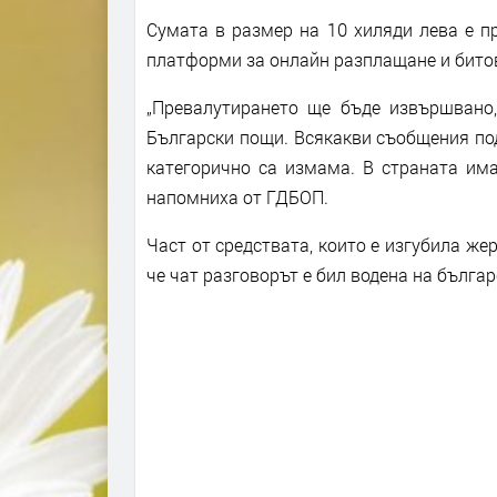
Сумата в размер на 10 хиляди лева е п
платформи за онлайн разплащане и битов
„Превалутирането ще бъде извършвано,
Български пощи. Всякакви съобщения по
категорично са измама. В страната има
напомниха от ГДБОП.
Част от средствата, които е изгубила же
че чат разговорът е бил водена на бълга