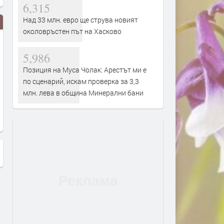
6,315
Над 33 млн. евро ще струва новият
околовръстен път на Хасково
5,986
Позиция на Муса Чолак: Арестът ми е
по сценарий, искам проверка за 3,3
млн. лева в община Минерални бани
Как ЕС губи годишно над 140
Нова схема на телефонни
милиарда евро
измамници!