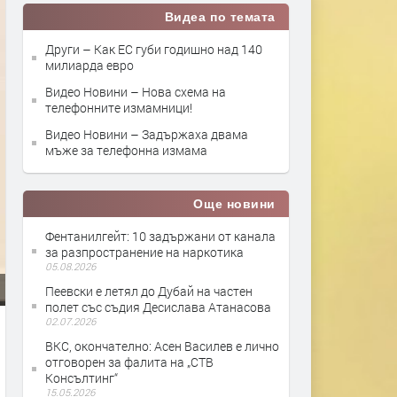
Видеа по темата
Други – Как ЕС губи годишно над 140
милиарда евро
Видео Новини – Нова схема на
телефонните измамници!
Видео Новини – Задържаха двама
мъже за телефонна измама
Още новини
Фентанилгейт: 10 задържани от канала
за разпространение на наркотика
05.08.2026
Пеевски е летял до Дубай на частен
полет със съдия Десислава Атанасова
02.07.2026
ВКС, окончателно: Асен Василев е лично
отговорен за фалита на „СТВ
Консълтинг“
15.05.2026