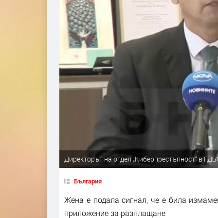
Директорът на отдел „Киберпрестъпност“ в Г
България
Жена е подала сигнал, че е била измам
приложение за разплащане