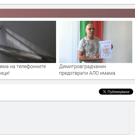
овградчанин
Задържаха двама мъже за
врати АЛО имама
телефонна измама