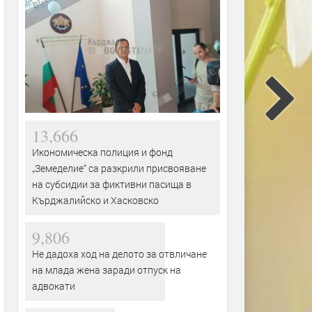
13,666
Икономическа полиция и фонд
„Земеделие“ са разкрили присвояване
на субсидии за фиктивни пасища в
Кърджалийско и Хасковско
9,806
Не дадоха ход на делото за отвличане
на млада жена заради отпуск на
адвокати