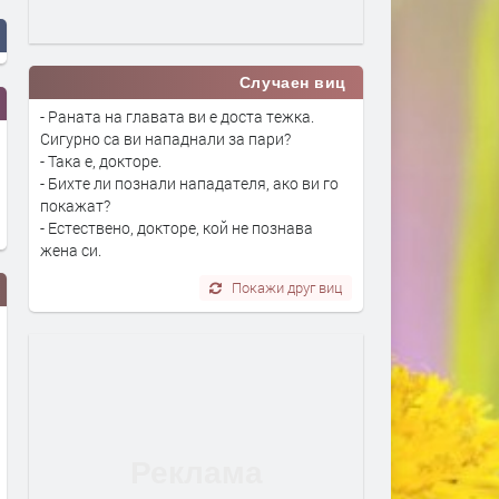
Случаен виц
- Раната на главата ви е доста тежка.
Сигурно са ви нападнали за пари?
- Така е, докторе.
- Бихте ли познали нападателя, ако ви го
покажат?
- Естествено, докторе, кой не познава
жена си.
Покажи друг виц
Събота: Оранжев код за жеги в
Поредната авария в Хаск