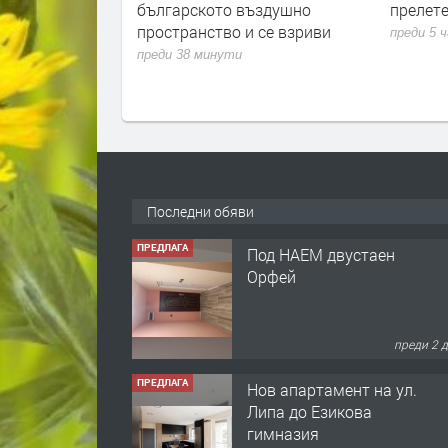
ъздушно
прелетен дивеч в България
западно
 се взриви
хората 
преди 5 часа
имунен
преди 6 
Последни обяви
ПРЕДЛАГА
Нов апартамент на ул.
Липа до Езикова
гимназия
преди 2 
ПРЕДЛАГА
🔑 ОБЗАВЕДЕНА
ГАРСОНИЕРА ПОД
НАЕМ В КВ. „ОРФЕЙ“ –