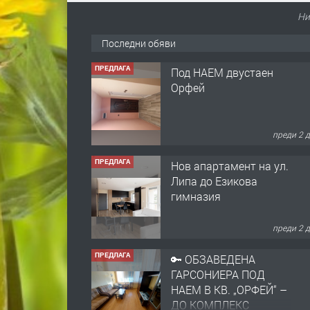
ПРЕДЛАГА
Под НАЕМ двустаен
Ни
Орфей
Последни обяви
преди 2 
ПРЕДЛАГА
Нов апартамент на ул.
Липа до Езикова
гимназия
преди 2 
ПРЕДЛАГА
🔑 ОБЗАВЕДЕНА
ГАРСОНИЕРА ПОД
НАЕМ В КВ. „ОРФЕЙ“ –
ДО КОМПЛЕКС
„ВЕСПРЕМ“, ГР.
преди 4 
ХАСКОВО
ПРЕДЛАГА
НАПЪЛНО ОБЗАВЕДЕН
И ОБОРУДВАН