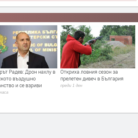
криха ловния сезон за
Най-застрашени от
елетен дивеч в България
западнонилска треска са
хората над 60 години и тези
еди 1 ден
имунен дефицит
преди 1 ден