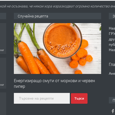
кой не осъзнава, че някои хора изразходват огромно количество ен
Случайна рецепта
З
дни
Has
ГРУ
дру
пуб
Has
дни
Гл
Ане
Енергизиращо смути от моркови и червен
пипер
дни
Търси
П