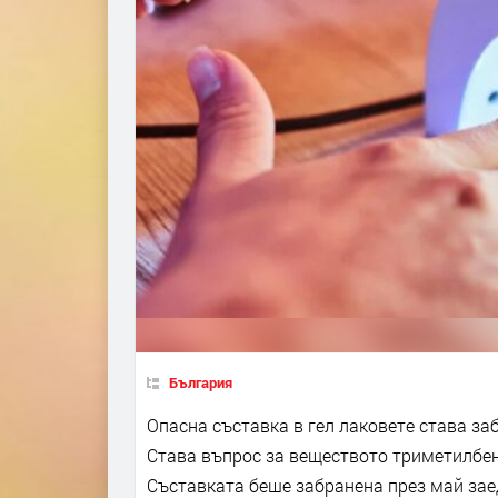
България
Опасна съставка в гел лаковете става за
Става въпрос за веществото триметилбен
Съставката беше забранена през май зае