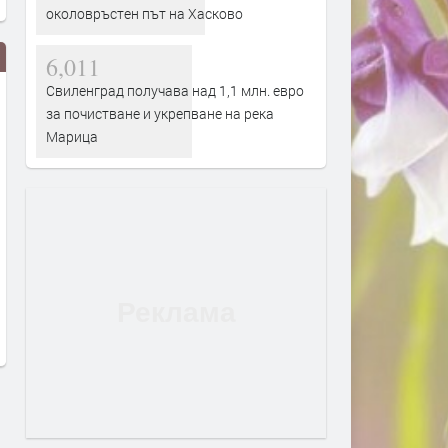
околовръстен път на Хасково
6,011
Свиленград получава над 1,1 млн. евро
за почистване и укрепване на река
Марица
Адвокат Марковски за
Събота: Оранжев код
убийството в Пловдив: Не съм
почти цялата стран
 с
виждал подобна жестокост и
преди 1 ден
садизъм от непълнолетни,
случаят е безпрецедентен
преди 1 ден