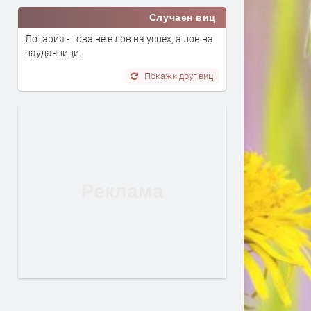
Случаен виц
Лотария - това не е лов на успех, а лов на
наудачници.
Покажи друг виц