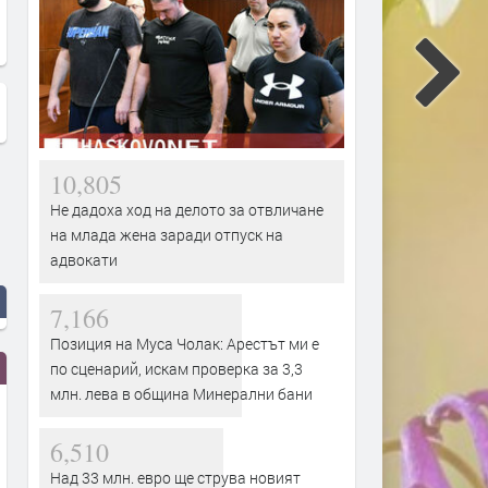
10,805
Не дадоха ход на делото за отвличане
на млада жена заради отпуск на
адвокати
7,166
Позиция на Муса Чолак: Арестът ми е
по сценарий, искам проверка за 3,3
млн. лева в община Минерални бани
6,510
Над 33 млн. евро ще струва новият