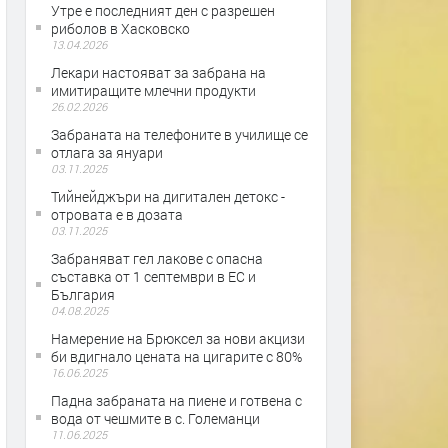
Утре е последният ден с разрешен
риболов в Хасковско
13.04.2026
Лекари настояват за забрана на
имитиращите млечни продукти
26.02.2026
Забраната на телефоните в училище се
отлага за януари
03.11.2025
Тийнейджъри на дигитален детокс -
отровата е в дозата
03.11.2025
Забраняват гел лакове с опасна
съставка от 1 септември в ЕС и
България
04.08.2025
Намерение на Брюксел за нови акцизи
би вдигнало цената на цигарите с 80%
16.06.2025
Падна забраната на пиене и готвена с
вода от чешмите в с. Големанци
11.06.2025