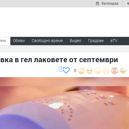
Календар
ини
Обяви
Свободно време
Видео
Градове
eTV
вка в гел лаковете от септември
0
0