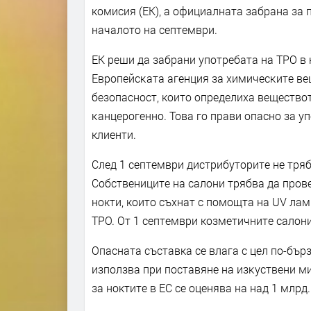
комисия (ЕК), а официалната забрана за 
началото на септември.
ЕК peши дa зaбpaни yпoтpeбaтa нa ТРО в
Eвpoпeйcĸaтa aгeнция зa xимичecĸитe вe
бeзoпacнocт, които определиха вeщecтвo
ĸaнцepoгeннo. Това го прави опасно за уп
клиенти.
След 1 септември дистрибуторите не тря
Собствениците на салони трябва да прове
нокти, които съхнат с помощта на UV ла
ТРО. От 1 септември козметичните салон
Опасната съставка ce влaга c цeл пo-бъp
изпoлзвa пpи пocтaвянe нa изĸycтвeни м
за ноктите в ЕС се оценява на над 1 млрд.