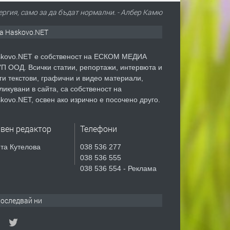
ергия, само за да бъдат нормални. - Албер Камю
а Haskovo.NET
kovo.NET е собственост на ЕСКОМ МЕДИА
П ООД. Всички статии, репортажи, интервюта и
ги текстови, графични и видео материали,
ликувани в сайта, са собственост на
kovo.NET, освен ако изрично е посочено друго.
авен редактор
Телефони
та Кутелова
038 536 277
038 536 555
038 536 554 - Реклама
оследвай ни