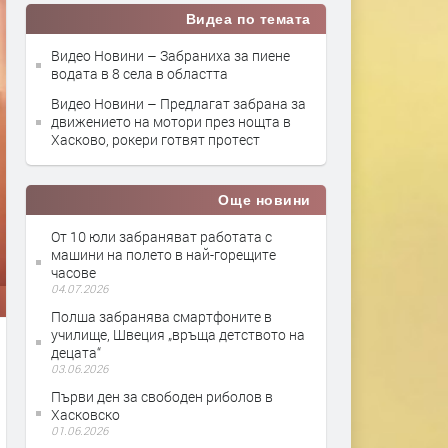
Видеа по темата
Видео Новини – Забраниха за пиене
водата в 8 села в областта
Видео Новини – Предлагат забрана за
движението на мотори през нощта в
Хасково, рокери готвят протест
Още новини
От 10 юли забраняват работата с
машини на полето в най-горещите
часове
04.07.2026
Полша забранява смартфоните в
училище, Швеция „връща детството на
децата“
03.06.2026
Първи ден за свободен риболов в
Хасковско
01.06.2026