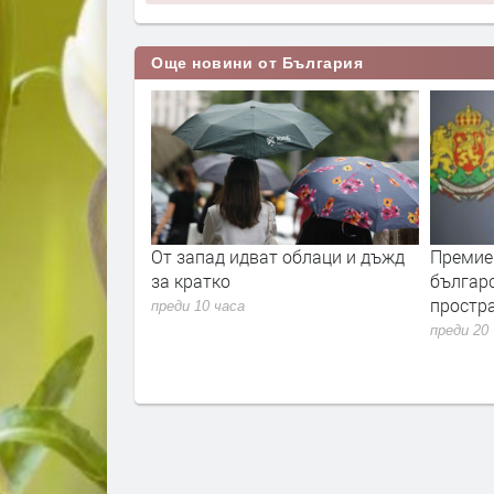
Още новини от България
идват облаци и дъжд
Премиерът Радев: Дрон нахлу в
От
българското въздушно
пр
пространство и се взриви
са
пр
преди 20 часа