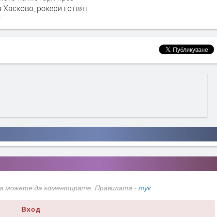
 Хасково, рокери готвят
т
да можете да коментирате. Правилата -
тук
.
Вход