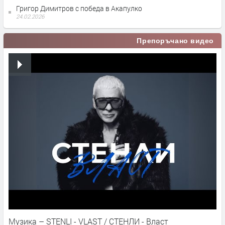
Григор Димитров с победа в Акапулко
24.02.2026
Препоръчано видео
Музика – STENLI - VLAST / СТЕНЛИ - Власт