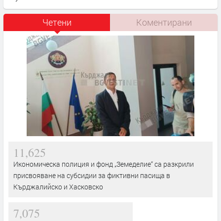
Четени
Коментирани
11,625
Икономическа полиция и фонд „Земеделие“ са разкрили
присвояване на субсидии за фиктивни пасища в
Кърджалийско и Хасковско
7,075