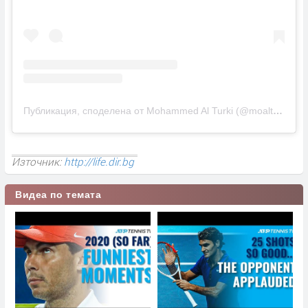
Публикация, споделена от Mohammed Al Turki (@moalturki)
Източник:
http://life.dir.bg
Видеа по темата