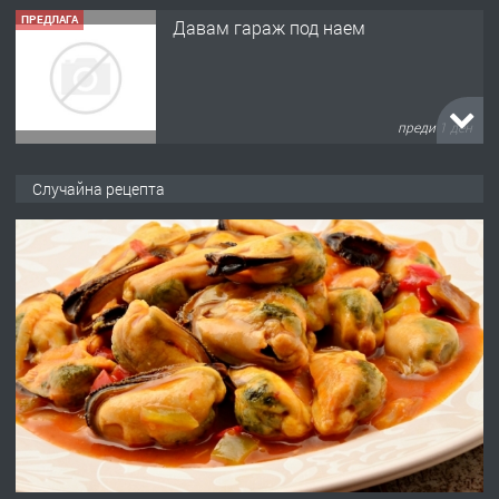
ПРЕДЛАГА
Давам гараж под наем
преди 1 ден
ПРЕДЛАГА
№4120 Магазин/Офис под наем в кв.
Случайна рецепта
Любен Каравелов, Хасково-близо до
градската градина!
преди 2 дни
ПРЕДЛАГА
ПРОСТОРЕН ТРИСТАЕН
АПАРТАМЕНТ В НОВА СГРАДА КВ.
КУБА
преди 2 дни
ПРЕДЛАГА
Продавам парцел в гр. Хасково кв.