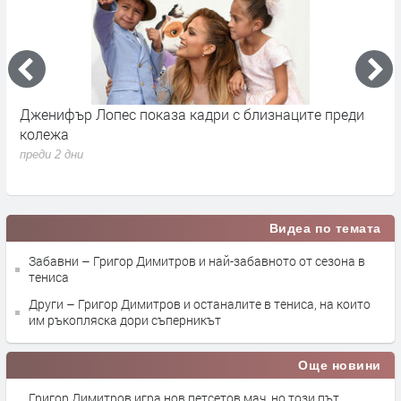
Дженифър Лопес показа кадри с близнаците преди
С
колежа
Р
с
преди 2 дни
п
Видеа по темата
Забавни – Григор Димитров и най-забавното от сезона в
тениса
Други – Григор Димитров и останалите в тениса, на които
им ръкопляска дори съперникът
Още новини
Григор Димитров игра нов петсетов мач, но този път