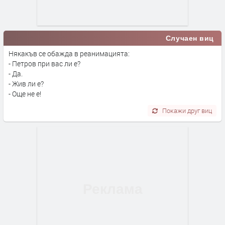
Случаен виц
Някакъв се обажда в реанимацията:
- Петров при вас ли е?
- Да.
- Жив ли е?
- Още не е!
Покажи друг виц