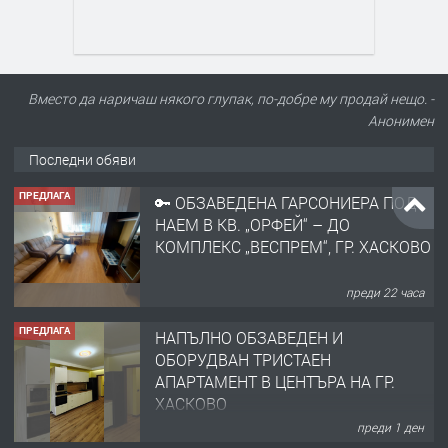
Вместо да наричаш някого глупак, по-добре му продай нещо. -
Анонимен
Последни обяви
ПРЕДЛАГА
🔑 ОБЗАВЕДЕНА ГАРСОНИЕРА ПОД
НАЕМ В КВ. „ОРФЕЙ“ – ДО
КОМПЛЕКС „ВЕСПРЕМ“, ГР. ХАСКОВО
преди 22 часа
ПРЕДЛАГА
НАПЪЛНО ОБЗАВЕДЕН И
ОБОРУДВАН ТРИСТАЕН
АПАРТАМЕНТ В ЦЕНТЪРА НА ГР.
ХАСКОВО
преди 1 ден