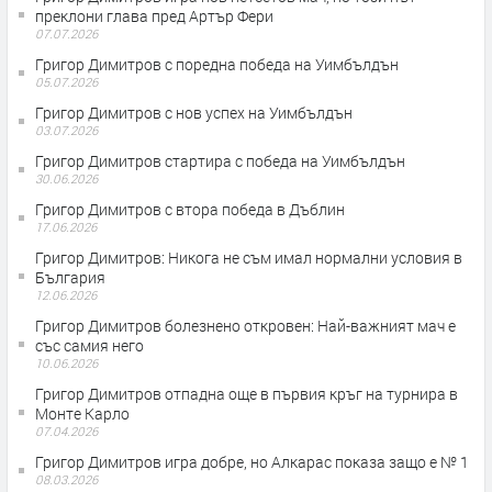
преклони глава пред Артър Фери
07.07.2026
Григор Димитров с поредна победа на Уимбълдън
05.07.2026
Григор Димитров с нов успех на Уимбълдън
03.07.2026
Григор Димитров стартира с победа на Уимбълдън
30.06.2026
Григор Димитров с втора победа в Дъблин
17.06.2026
Григор Димитров: Никога не съм имал нормални условия в
България
12.06.2026
Григор Димитров болезнено откровен: Най-важният мач е
със самия него
10.06.2026
Григор Димитров отпадна още в първия кръг на турнира в
Монте Карло
07.04.2026
Григор Димитров игра добре, но Алкарас показа защо е № 1
08.03.2026