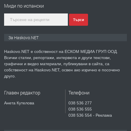
Хисаря до ток, вода,канализация,
Миди по испански
асфалт 0889 537 426
Търси
преди 2 дни
ПРЕДЛАГА
СГЛОБЯВАНЕ НА МЕБЕЛИ.
За Haskovo.NET
Haskovo.NET е собственост на ЕСКОМ МЕДИА ГРУП ООД.
Всички статии, репортажи, интервюта и други текстови,
преди 2 дни
графични и видео материали, публикувани в сайта, са
собственост на Haskovo.NET, освен ако изрично е посочено
ПРЕДЛАГА
№4119 Едностаен обзаведен
друго.
апартамент под наем в кв.
Училищни, гр. Хасково.
Главен редактор
Телефони
преди 3 дни
Анета Кутелова
038 536 277
038 536 555
ПРЕДЛАГА
Къртене на бетон! Събаряне на
038 536 554 - Реклама
сгради!