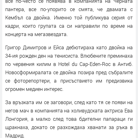
все по-често се появява в компанията на Черната
пантера, все по-упорито се смята, че двамата с
Кембъл са двойка. Именно той публикува серия от
кадри, които групата са си направили по време на
концерта на мегазвездата.
Григор Димитров и Ейса дебютираха като двойка на
34-ия рожден ден на тенисиста. Влюбените преминаха
по червения килим в Hotel du Cap-Eden-Roc в Антиб.
Новосформиралата се двойка позира пред събралите
се фоторепортери, а присъствието им предизвика
огромен медиен интерес.
За връзката им се заговори, след като тя се появи на
негов мач в компанията на холивудската актриса Ева
Лонгория, а малко след това бдителни папараци ги
щракнаха, докато се разхождаха хванати за ръка в
Мадрид.