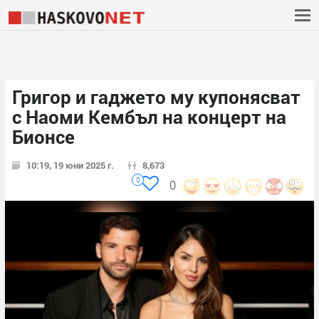
Григор и гаджето му купонясват
с Наоми Кембъл на концерт на
Бионсе
10:19, 19 юни 2025 г.
8,673
0
0