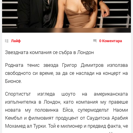
Лайф
0 Коментара
Звездната компания се събра в Лондон
Родната тенис звезда Григор Димитров използва
свободното си време, за да се наслади на концерт на
Бионсе.
Спортистът изгледа шоуто на американската
изпълнителка в Лондон, като компания му правеше
новата му половинка Ейса, супермоделът Наоми
Кембъл и филмовият продуцент от Саудитска Арабия
Мохамед ал Турки. Той е милионер и предвид факта, че