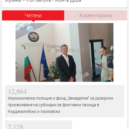
Четени
Коментирани
12,664
Икономическа полиция и фонд „Земеделие“ са разкрили
присвояване на субсидии за фиктивни пасища в
Кърджалийско и Хасковско
7,128