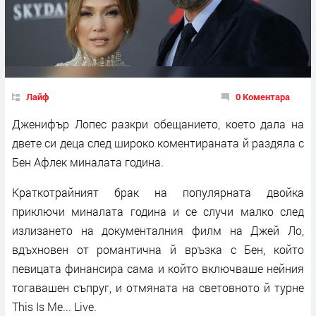
Лайф
0 Коментара
Дженифър Лопес разкри обещанието, което дала на
двете си деца след широко коментираната й раздяла с
Бен Афлек миналата година.
Краткотрайният брак на популярната двойка
приключи миналата година и се случи малко след
излизането на документалния филм на Джей Ло,
вдъхновен от романтична й връзка с Бен, който
певицата финансира сама и който включваше нейния
тогавашен съпруг, и отмяната на световното й турне
This Is Me... Live.