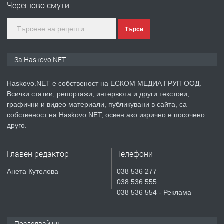
Черешово смути
градската градина!
Търси
преди 2 дни
ПРЕДЛАГА
ПРОСТОРЕН ТРИСТАЕН
За Haskovo.NET
АПАРТАМЕНТ В НОВА СГРАДА КВ.
КУБА
Haskovo.NET е собственост на ЕСКОМ МЕДИА ГРУП ООД.
Всички статии, репортажи, интервюта и други текстови,
преди 3 дни
графични и видео материали, публикувани в сайта, са
собственост на Haskovo.NET, освен ако изрично е посочено
ПРЕДЛАГА
Продавам парцел в гр. Хасково кв.
друго.
Хисаря до ток, вода,канализация,
асфалт 0889 537 426
Главен редактор
Телефони
преди 3 дни
Анета Кутелова
038 536 277
038 536 555
ПРЕДЛАГА
СГЛОБЯВАНЕ НА МЕБЕЛИ.
038 536 554 - Реклама
Последвай ни