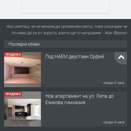
Ако смяташ, че не можем да променим света, това означава че
ти няма да си от хората, които ще го направим. - Жак Фреско
Последни обяви
ПРЕДЛАГА
Под НАЕМ двустаен Орфей
преди 6 часа
ПРЕДЛАГА
Нов апартамент на ул. Липа до
Езикова гимназия
преди 6 часа