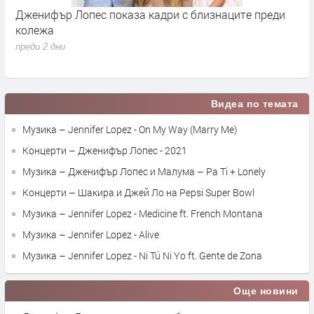
Дженифър Лопес показа кадри с близнаците преди
С
колежа
Р
с
преди 2 дни
п
Видеа по темата
Музика – Jennifer Lopez - On My Way (Marry Me)
Концерти – Дженифър Лопес - 2021
Музика – Дженифър Лопес и Малума – Pa Ti + Lonely
Концерти – Шакира и Джей Ло на Pepsi Super Bowl
Музика – Jennifer Lopez - Medicine ft. French Montana
Музика – Jennifer Lopez - Alive
Музика – Jennifer Lopez - Ni Tú Ni Yo ft. Gente de Zona
Още новини