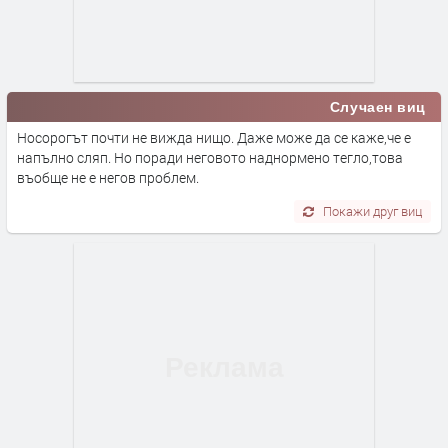
Случаен виц
Носорогът почти не вижда нищо. Даже може да се каже,че е
напълно сляп. Но поради неговото наднормено тегло,това
въобще не е негов проблем.
Покажи друг виц