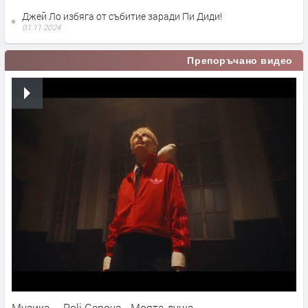
Джей Ло избяга от събитие заради Пи Диди!
01.11.2024
Препоръчано видео
Музика – Poli Genova - Моята душа