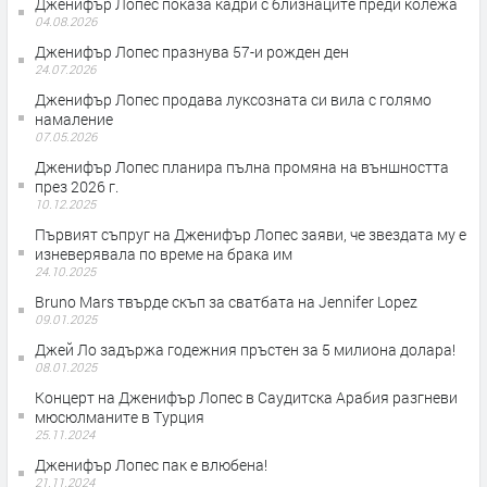
Дженифър Лопес показа кадри с близнаците преди колежа
04.08.2026
Дженифър Лопес празнува 57-и рожден ден
24.07.2026
Дженифър Лопес продава луксозната си вила с голямо
намаление
07.05.2026
Дженифър Лопес планира пълна промяна на външността
през 2026 г.
10.12.2025
Първият съпруг на Дженифър Лопес заяви, че звездата му е
изневерявала по време на брака им
24.10.2025
Bruno Mars твърде скъп за сватбата на Jennifer Lopez
09.01.2025
Джей Ло задържа годежния пръстен за 5 милиона долара!
08.01.2025
Концерт на Дженифър Лопес в Саудитска Арабия разгневи
мюсюлманите в Турция
25.11.2024
Дженифър Лопес пак е влюбена!
21.11.2024