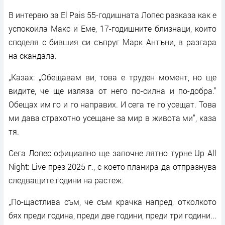
В интервю за El Pais 55-годишната Лопес разказа как е
успокоила Макс и Еме, 17-годишните близнаци, които
споделя с бившия си съпруг Марк Антъни, в разгара
на скандала.
„Казах: „Обещавам ви, това е труден момент, но ще
видите, че ще изляза от него по-силна и по-добра."
Обещах им го и го направих. И сега те го усещат. Това
ми дава страхотно усещане за мир в живота ми“, каза
тя.
Сега Лопес официално ще започне лятно турне Up All
Night: Live през 2025 г., с което планира да отпразнува
следващите години на растеж.
„По-щастлива съм, че съм крачка напред, отколкото
бях преди година, преди две години, преди три години...