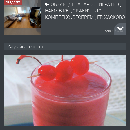
ПРЕДЛАГА
🔑 ОБЗАВЕДЕНА ГАРСОНИЕРА ПОД
НАЕМ В КВ. „ОРФЕЙ“ – ДО
КОМПЛЕКС „ВЕСПРЕМ“, ГР. ХАСКОВО
преди 1 ден
ПРЕДЛАГА
НАПЪЛНО ОБЗАВЕДЕН И
Случайна рецепта
ОБОРУДВАН ТРИСТАЕН
АПАРТАМЕНТ В ЦЕНТЪРА НА ГР.
ХАСКОВО
преди 2 дни
ПРЕДЛАГА
Давам гараж под наем
преди 2 дни
ПРЕДЛАГА
№4120 Магазин/Офис под наем в кв.
Любен Каравелов, Хасково-близо до