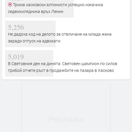
Трима хасковски алпинисти успешно изкачиха
седемхилядника връх Ленин
5,256
Не дадоха ход на делото за отвличане на млада жена
заради отпуск на адвокати
5,019
В Световния ден на динята: Световен шампион по силов
трибой отчете ръст в продажбите на пазара в Хасково