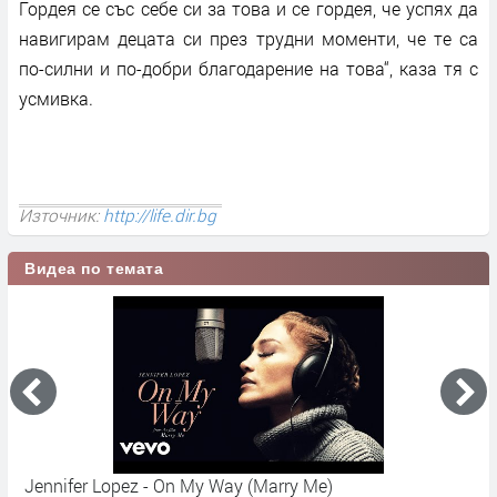
Гордея се със себе си за това и се гордея, че успях да
навигирам децата си през трудни моменти, че те са
по-силни и по-добри благодарение на това“, каза тя с
усмивка.
Източник:
http://life.dir.bg
Видеа по темата
Jennifer Lopez - On My Way (Marry Me)
Д