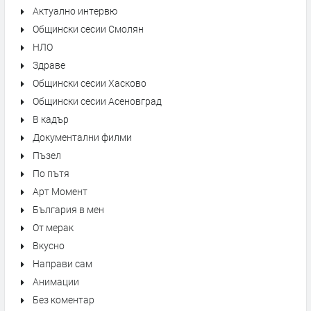
Актуално интервю
Общински сесии Смолян
НЛО
Здраве
Общински сесии Хасково
Общински сесии Асеновград
В кадър
Документални филми
Пъзел
По пътя
Арт Момент
България в мен
От мерак
Вкусно
Направи сам
Анимации
Без коментар