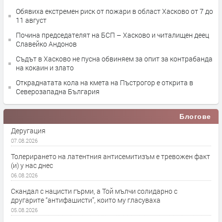
Обявиха екстремен риск от пожари в област Хасково от 7 до
11 август
Почина председателят на БСП – Хасково и читалищен деец
Славейко Андонов
Съдът в Хасково не пусна обвиняем за опит за контрабанда
на кокаин и злато
Откраднатата кола на кмета на Пъстрогор е открита в
Северозападна България
Блогове
Деругация
07.08.2026
Толерирането на латентния антисемитизъм е тревожен факт
(и) у нас днес
06.08.2026
Скандал с нацисти гърми, а Той мълчи солидарно с
другарите “антифашисти”, които му гласуваха
05.08.2026