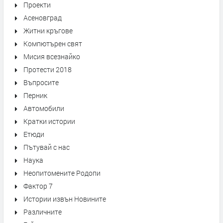
Проекти
Асеновград
Житни кръгове
Компютърен свят
Мисия всезнайко
Протести 2018
Въпросите
Перник
Автомобили
Кратки истории
Етюди
Пътувай с нас
Наука
Неопитомените Родопи
Фактор 7
Истории извън Новините
Различните