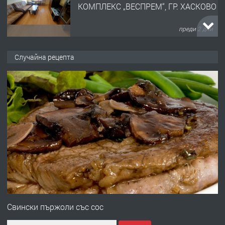
КОМПЛЕКС „ВЕСПРЕМ“, ГР. ХАСКОВО
преди 2 дни
ПРЕДЛАГА
НАПЪЛНО ОБЗАВЕДЕН И
Случайна рецепта
ОБОРУДВАН ТРИСТАЕН
АПАРТАМЕНТ В ЦЕНТЪРА НА ГР.
ХАСКОВО
преди 3 дни
ПРЕДЛАГА
Давам гараж под наем
преди 3 дни
ПРЕДЛАГА
№4120 Магазин/Офис под наем в кв.
Любен Каравелов, Хасково-близо до
Свински пържоли със сос
градската градина!