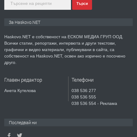
Търси
преди 3 дни
ПРЕДЛАГА
ПРОСТОРЕН ТРИСТАЕН
За Haskovo.NET
АПАРТАМЕНТ В НОВА СГРАДА КВ.
КУБА
Haskovo.NET е собственост на ЕСКОМ МЕДИА ГРУП ООД.
Всички статии, репортажи, интервюта и други текстови,
преди 4 дни
графични и видео материали, публикувани в сайта, са
собственост на Haskovo.NET, освен ако изрично е посочено
ПРЕДЛАГА
Продавам парцел в гр. Хасково кв.
друго.
Хисаря до ток, вода,канализация,
асфалт 0889 537 426
Главен редактор
Телефони
преди 4 дни
Анета Кутелова
038 536 277
038 536 555
ПРЕДЛАГА
СГЛОБЯВАНЕ НА МЕБЕЛИ.
038 536 554 - Реклама
Последвай ни
преди 4 дни