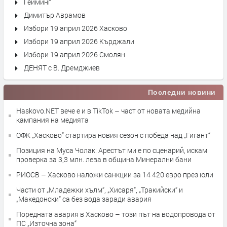
Гейминг
Димитър Аврамов
Избори 19 април 2026 Хасково
Избори 19 април 2026 Кърджали
Избори 19 април 2026 Смолян
ДЕНЯТ с В. Дремджиев
Последни новини
Haskovo.NET вече е и в TikTok – част от новата медийна
кампания на медията
ОФК „Хасково“ стартира новия сезон с победа над „Гигант“
Позиция на Муса Чолак: Арестът ми е по сценарий, искам
проверка за 3,3 млн. лева в община Минерални бани
РИОСВ – Хасково наложи санкции за 14 420 евро през юли
Части от „Младежки хълм“, „Хисаря“, „Тракийски“ и
„Македонски“ са без вода заради авария
Поредната авария в Хасково – този път на водопровода от
ПС „Източна зона“