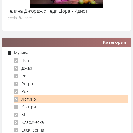
Нелина Джордж x Теди Дора - Идиот
Y
преди 10 часа
п
Категории
Музика
Поп
Джаз
Рап
Ретро
Рок
Латино
Кънтри
БГ
Класическа
Електронна