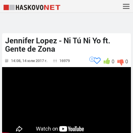
Jennifer Lopez - Ni Tú Ni Yo ft.
Gente de Zona
0
14:08, 14 юли 2017 г.
16979
0
0