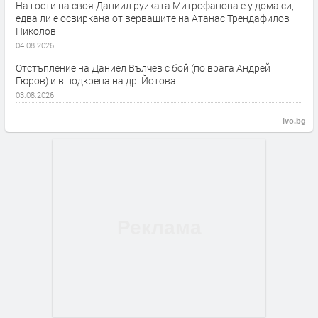
На гости на своя Даниил руzката Митрофанова е у дома си,
едва ли е освиркана от верващите на Атанас Трендафилов
Николов
04.08.2026
Отстъпление на Даниел Вълчев с бой (по врага Андрей
Гюров) и в подкрепа на др. Йотова
03.08.2026
ivo.bg