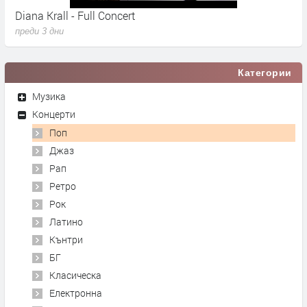
Diana Krall - Full Concert
T
преди 3 дни
п
Категории
Музика
Концерти
Поп
Джаз
Рап
Ретро
Рок
Латино
Кънтри
БГ
Класическа
Електронна