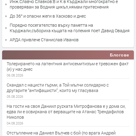
Инж.Славчо Славков:В и К в Кърджали многократно е
проверяван за Водния цикъл,нямам притеснения
До 36° и опасни жеги в Хасково и днес
Поредно посегателство върху паметта на
Кърджали,събориха къщата на големия поет Давид Овадия
АРДА привлече Станислав Иванов
Блогове
Толерирането на латентния антисемитизъм е тревожен факт
(и) у нас днес
06.08.2026
Скандал с нацисти гърми, а Той мълчи солидарно с
другарите “антифашисти”, които му гласуваха
05.08.2026
На гости на своя Даниил руzката Митрофанова е у дома си,
едва ли е освиркана от верващите на Атанас Трендафилов
Николов
04.08.2026
Отстъпление на Даниел Вълчев с бой (по врага Андрей