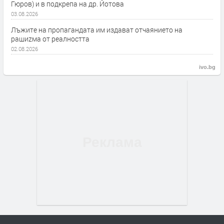
Гюров) и в подкрепа на др. Йотова
03.08.2026
Лъжите на пропагандата им издават отчаянието на
рашиzма от реалността
02.08.2026
ivo.bg