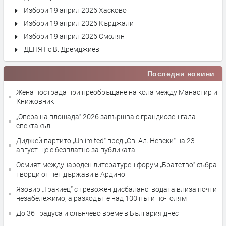
Избори 19 април 2026 Хасково
Избори 19 април 2026 Кърджали
Избори 19 април 2026 Смолян
ДЕНЯТ с В. Дремджиев
Последни новини
Жена пострада при преобръщане на кола между Манастир и
Книжовник
„Опера на площада“ 2026 завършва с грандиозен гала
спектакъл
Диджей партито „Unlimited“ пред „Св. Ал. Невски“ на 23
август ще е безплатно за публиката
Осмият международен литературен форум „Братство“ събра
творци от пет държави в Ардино
Язовир „Тракиец“ с тревожен дисбаланс: водата влиза почти
незабележимо, а разходът е над 100 пъти по-голям
До 36 градуса и слънчево време в България днес