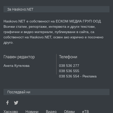
ПРЕДЛАГА
Продавам парцел в гр. Хасково кв.
За Haskovo.NET
Хисаря до ток, вода,канализация,
асфалт 0889 537 426
Haskovo.NET е собственост на ЕСКОМ МЕДИА ГРУП ООД.
Всички статии, репортажи, интервюта и други текстови,
преди 3 дни
графични и видео материали, публикувани в сайта, са
собственост на Haskovo.NET, освен ако изрично е посочено
ПРЕДЛАГА
СГЛОБЯВАНЕ НА МЕБЕЛИ.
друго.
Главен редактор
Телефони
преди 3 дни
Анета Кутелова
038 536 277
038 536 555
ПРЕДЛАГА
№4119 Едностаен обзаведен
038 536 554 - Реклама
апартамент под наем в кв.
Училищни, гр. Хасково.
Последвай ни
преди 4 дни
ПРЕДЛАГА
Под НАЕМ двустаен Орфей
Хасково
Новини
Видео
Обяви
еТВ