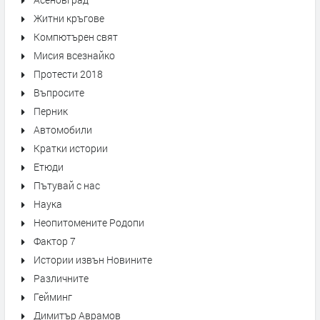
Житни кръгове
Компютърен свят
Мисия всезнайко
Протести 2018
Въпросите
Перник
Автомобили
Кратки истории
Етюди
Пътувай с нас
Наука
Неопитомените Родопи
Фактор 7
Истории извън Новините
Различните
Гейминг
Димитър Аврамов