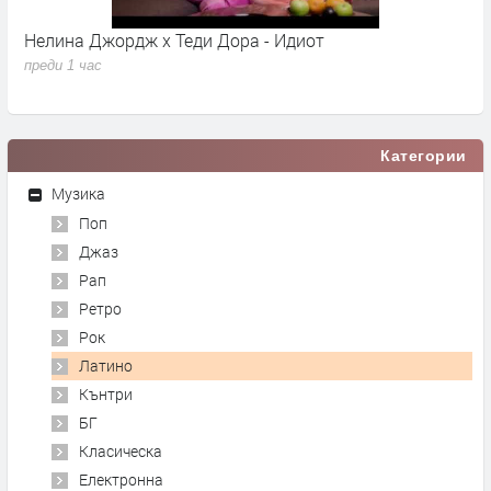
Нелина Джордж x Теди Дора - Идиот
Y
преди 1 час
п
Категории
Музика
Поп
Джаз
Рап
Ретро
Рок
Латино
Кънтри
БГ
Класическа
Електронна