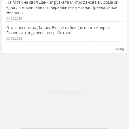
На гости на своя Даниил руzката Митрофанова е у дома си,
едва ли е освиркана от верващите на Атанас Трендафилов
Николов
04.08.2026
Отстъпление на Даниел Вълчев с бой (по врага Андрей
Гюров) и в подкрепа на др. Йотова
03.08.2026
ivo.bg