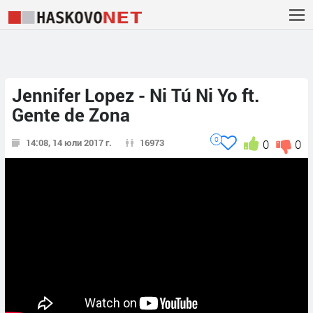
Jennifer Lopez - Ni Tú Ni Yo ft.
Gente de Zona
0
14:08, 14 юли 2017 г.
16973
0
0