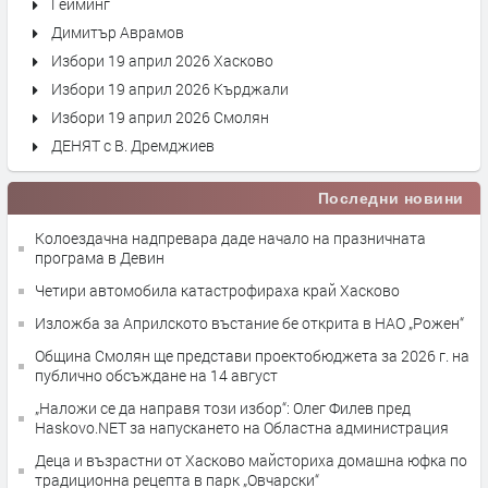
Гейминг
Димитър Аврамов
Избори 19 април 2026 Хасково
Избори 19 април 2026 Кърджали
Избори 19 април 2026 Смолян
ДЕНЯТ с В. Дремджиев
Последни новини
Колоездачна надпревара даде начало на празничната
програма в Девин
Четири автомобила катастрофираха край Хасково
Изложба за Априлското въстание бе открита в НАО „Рожен“
Община Смолян ще представи проектобюджета за 2026 г. на
публично обсъждане на 14 август
„Наложи се да направя този избор“: Олег Филев пред
Haskovo.NET за напускането на Областна администрация
Деца и възрастни от Хасково майсториха домашна юфка по
традиционна рецепта в парк „Овчарски“