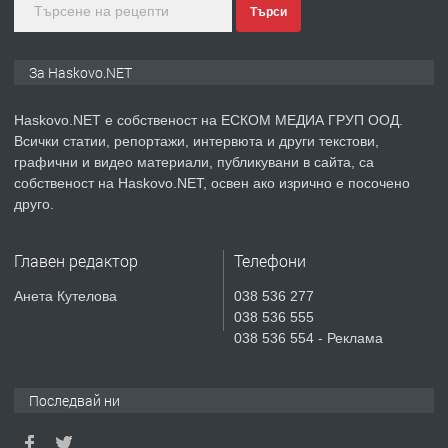
Търси
преди 3 дни
ПРЕДЛАГА
ПРОСТОРЕН ТРИСТАЕН
За Haskovo.NET
АПАРТАМЕНТ В НОВА СГРАДА КВ.
КУБА
Haskovo.NET е собственост на ЕСКОМ МЕДИА ГРУП ООД.
Всички статии, репортажи, интервюта и други текстови,
преди 3 дни
графични и видео материали, публикувани в сайта, са
собственост на Haskovo.NET, освен ако изрично е посочено
ПРЕДЛАГА
Продавам парцел в гр. Хасково кв.
друго.
Хисаря до ток, вода,канализация,
асфалт 0889 537 426
Главен редактор
Телефони
преди 3 дни
Анета Кутелова
038 536 277
038 536 555
ПРЕДЛАГА
СГЛОБЯВАНЕ НА МЕБЕЛИ.
038 536 554 - Реклама
Последвай ни
преди 3 дни