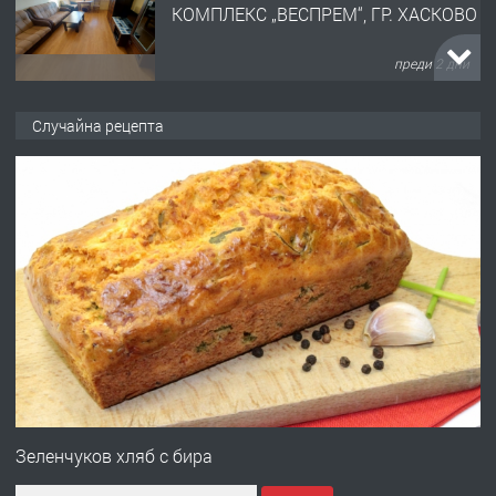
КОМПЛЕКС „ВЕСПРЕМ“, ГР. ХАСКОВО
преди 2 дни
ПРЕДЛАГА
НАПЪЛНО ОБЗАВЕДЕН И
Случайна рецепта
ОБОРУДВАН ТРИСТАЕН
АПАРТАМЕНТ В ЦЕНТЪРА НА ГР.
ХАСКОВО
преди 2 дни
ПРЕДЛАГА
Давам гараж под наем
преди 3 дни
ПРЕДЛАГА
№4120 Магазин/Офис под наем в кв.
Любен Каравелов, Хасково-близо до
Зеленчуков хляб с бира
градската градина!