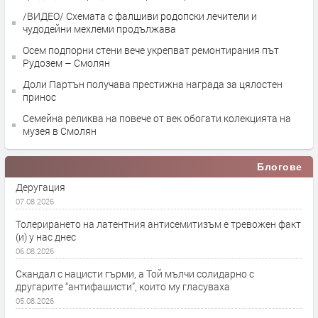
/ВИДЕО/ Схемата с фалшиви родопски лечители и
чудодейни мехлеми продължава
Осем подпорни стени вече укрепват ремонтирания път
Рудозем – Смолян
Доли Партън получава престижна награда за цялостен
принос
Семейна реликва на повече от век обогати колекцията на
музея в Смолян
Блогове
Деругация
07.08.2026
Толерирането на латентния антисемитизъм е тревожен факт
(и) у нас днес
06.08.2026
Скандал с нацисти гърми, а Той мълчи солидарно с
другарите “антифашисти”, които му гласуваха
05.08.2026