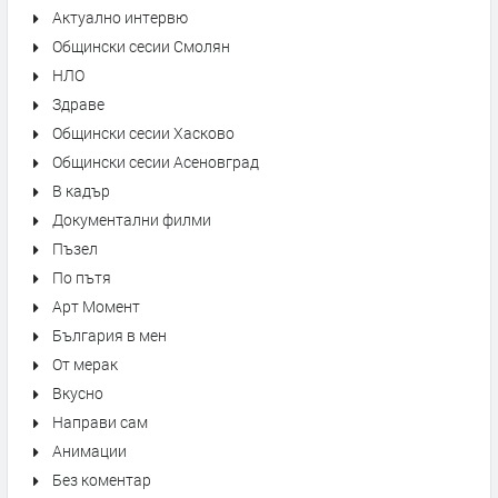
Актуално интервю
Общински сесии Смолян
НЛО
Здраве
Общински сесии Хасково
Общински сесии Асеновград
В кадър
Документални филми
Пъзел
По пътя
Арт Момент
България в мен
От мерак
Вкусно
Направи сам
Анимации
Без коментар