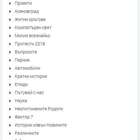
Проекти
Асеновград
Житни кръгове
Компютърен свят
Мисия всезнайко
Протести 2018
Въпросите
Перник
Автомобили
Кратки истории
Етюди
Пътувай с нас
Наука
Неопитомените Родопи
Фактор 7
Истории извън Новините
Различните