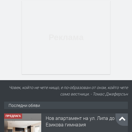
Човек, който не чете нищо, е по-образован от онзи, който чете
само вестници. - Томас Джеферсън
Последни обяви
ПРЕДЛАГА
Нов апартамент на ул. Липа до
Езикова гимназия