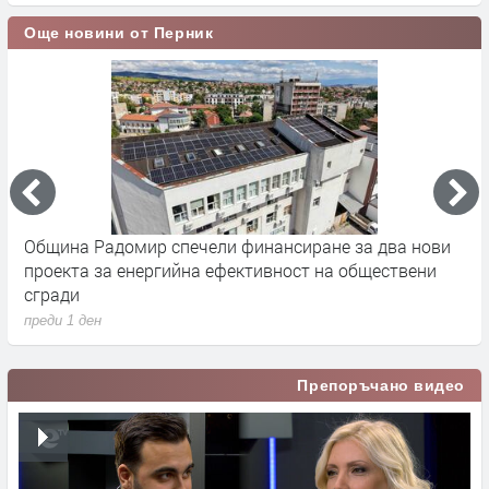
Още новини от Перник
Община Радомир спечели финансиране за два нови
Г
проекта за енергийна ефективност на обществени
и
сгради
п
преди 1 ден
Препоръчано видео