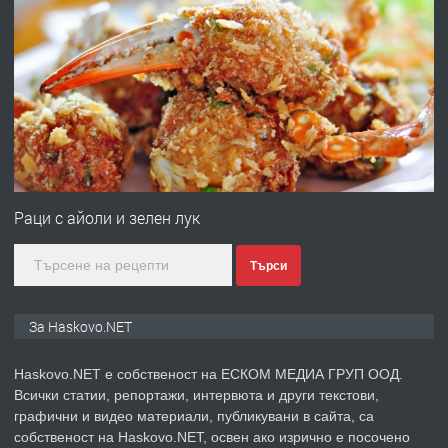
ПРЕДЛАГА
№4120 Магазин/Офис под наем в кв.
Любен Каравелов, Хасково-близо до
градската градина!
преди 2 дни
ПРЕДЛАГА
ПРОСТОРЕН ТРИСТАЕН
АПАРТАМЕНТ В НОВА СГРАДА КВ.
Раци с айоли и зелен лук
КУБА
Търси
преди 3 дни
ПРЕДЛАГА
Продавам парцел в гр. Хасково кв.
За Haskovo.NET
Хисаря до ток, вода,канализация,
асфалт 0889 537 426
Haskovo.NET е собственост на ЕСКОМ МЕДИА ГРУП ООД.
Всички статии, репортажи, интервюта и други текстови,
преди 3 дни
графични и видео материали, публикувани в сайта, са
собственост на Haskovo.NET, освен ако изрично е посочено
ПРЕДЛАГА