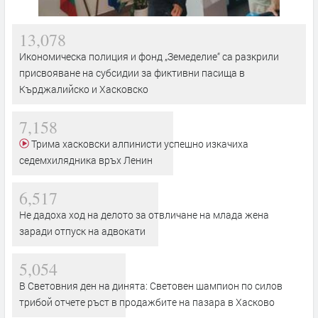
13,078
Икономическа полиция и фонд „Земеделие“ са разкрили
присвояване на субсидии за фиктивни пасища в
Кърджалийско и Хасковско
7,158
Трима хасковски алпинисти успешно изкачиха
седемхилядника връх Ленин
6,517
Не дадоха ход на делото за отвличане на млада жена
заради отпуск на адвокати
5,054
В Световния ден на динята: Световен шампион по силов
трибой отчете ръст в продажбите на пазара в Хасково