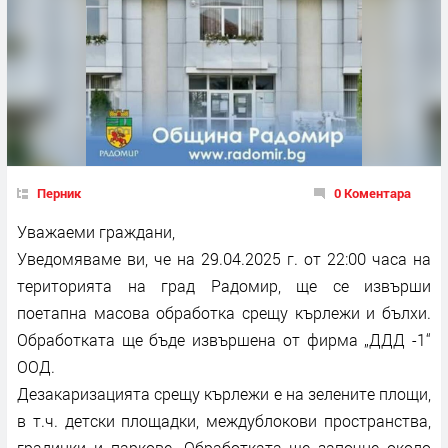
Перник
0 Коментара
Уважаеми граждани,
Уведомяваме ви, че нa 29.04.2025 г. от 22:00 часа на
територията на град Радомир, ще се извърши
поетапна масова обработка срещу кърлежи и бълхи.
Обработката ще бъде извършена от фирма „ДДД -1“
ООД.
Дезакаризацията срещу кърлежи е на зелените площи,
в т.ч. детски площадки, междублокови пространства,
градинки и паркове. Обработката ще започне около