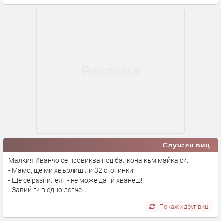
Случаен виц
Малкия Иванчо се провиква под балкона към майка си:
- Мамо, ще ми хвърлиш ли 32 стотинки!
- Ще се разпилеят - не може да ги хванеш!
- Завий ги в едно левче...
Покажи друг виц