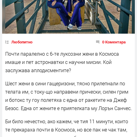
Любопитно
0 Коментара
Почти паралелно с 6-те луксозни жени в Космоса
имаше и пет астронавтки с научни мисии. Кой
заслужава аплодисментите?
Шест жени в сини гащеризони, тясно прилепнали по
телата им, с току-що направени прически, силен грим
и ботокс ту гоу полетяха с една от ракетите на Джеф
Безос. Една от жените е приятелката му Лорън Санчес.
Би било нечестно, ако кажем, че тия 11 минути, които
те прекараха почти в Космоса, но все пак не чак там,