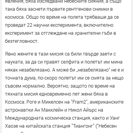
явления, бяха изследвани небесните сияния, а също
така бяха заснети първите рентгенови снимки в
космоса. Общо по време на полета трябваше да се
проведат 22 научни експеримента, включително
експеримент за отглеждане на хранителни гъби в
безтегловност.
Явно жените в тази мисия са били твърде заети с
науката, за да си правят селфита и полетът им мина
някак незабелязано. А може би „незабелязано“ не е и
точната дума, по-скоро полетът им се смята за нещо
съвсем нормално. Вероятно, защото по време на
тяхната мисия едновременно пет жени бяха в
Космоса: Роге и Микелсен на "Fram2", американските
астронавтки Ан Макклейн и Никол Айърс на
Международната космическа станция, както и Уанг
Хаозе на китайската станция "Тиангонг" ("Небесен