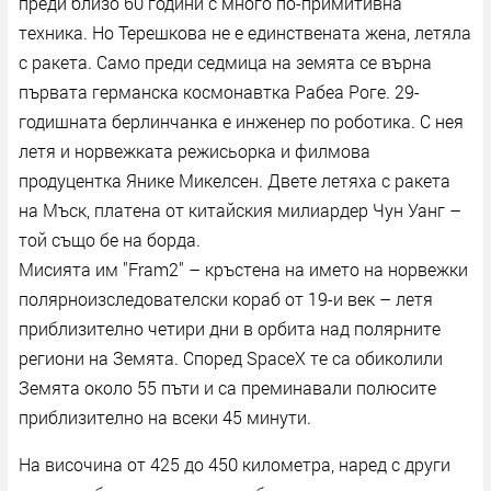
преди близо 60 години с много по-примитивна
техника. Но Терешкова не е единствената жена, летяла
с ракета. Само преди седмица на земята се върна
първата германска космонавтка Рабеа Роге. 29-
годишната берлинчанка е инженер по роботика. С нея
летя и норвежката режисьорка и филмова
продуцентка Янике Микелсен. Двете летяха с ракета
на Мъск, платена от китайския милиардер Чун Уанг –
той също бе на борда.
Мисията им "Fram2" – кръстена на името на норвежки
полярноизследователски кораб от 19-и век – летя
приблизително четири дни в орбита над полярните
региони на Земята. Според SpaceX те са обиколили
Земята около 55 пъти и са преминавали полюсите
приблизително на всеки 45 минути.
На височина от 425 до 450 километра, наред с други