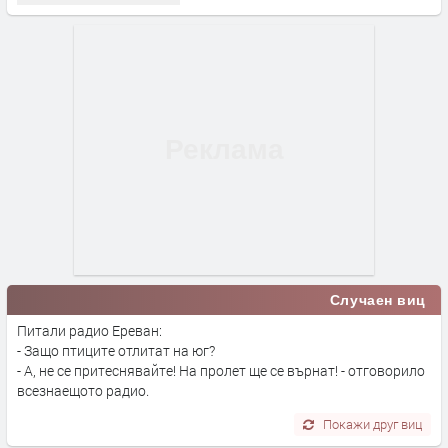
Случаен виц
Питали радио Ереван:
- Защо птиците отлитат на юг?
- А, не се притеснявайте! На пролет ще се върнат! - отговорило
всезнаещото радио.
Покажи друг виц