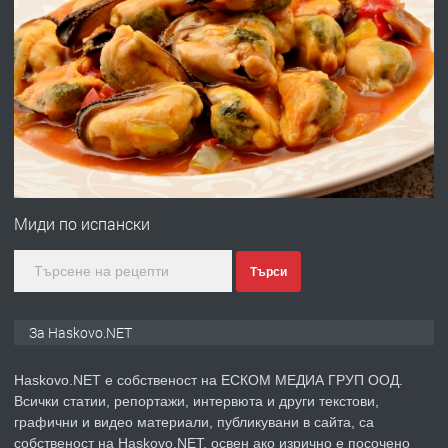
преди 2 дни
ПРЕДЛАГА
ПРОСТОРЕН ТРИСТАЕН
АПАРТАМЕНТ В НОВА СГРАДА КВ.
КУБА
преди 2 дни
ПРЕДЛАГА
Продавам парцел в гр. Хасково кв.
Хисаря до ток, вода,канализация,
Миди по испански
асфалт 0889 537 426
Търси
преди 2 дни
ПРЕДЛАГА
СГЛОБЯВАНЕ НА МЕБЕЛИ.
За Haskovo.NET
Haskovo.NET е собственост на ЕСКОМ МЕДИА ГРУП ООД.
Всички статии, репортажи, интервюта и други текстови,
преди 2 дни
графични и видео материали, публикувани в сайта, са
собственост на Haskovo.NET, освен ако изрично е посочено