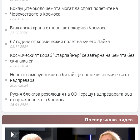
Боклуците около Земята могат да спрат полетите на
Човечеството в Космоса
06.01.2025
Българска храна отново ще покорява Космоса
27.11.2024
67 години от космическия полет на кучето Лайка
03.11.2024
Космическият кораб "Старлайнър" се завърна на Земята без
екипажа си
07.09.2024
Новото самочувствие на Китай ще промени космическата
надпревара
20.07.2024
Русия блокира резолюция на ООН срещу надпреварата във
въоръжаването в Космоса
25.04.2024
Препоръчано видео