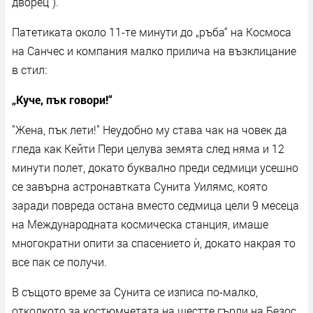
дворец").
Патетиката около 11-те минути до „ръба“ на Космоса
на Санчес и компания малко прилича на възклицание
в стил:
„Куче, пък говори!“
"Жена, пък лети!" Неудобно му става чак на човек да
гледа как Кейти Пери целува земята след няма и 12
минути полет, докато буквално преди седмици усешно
се завърна астронавтката Сунита Уилямс, която
заради повреда остана вместо седмица цели 9 месеца
на Международната космическа станция, имаше
многократни опити за спасението ѝ, докато накрая то
все пак се получи.
В същото време за Сунита се изписа по-малко,
отколкото за костюмчетата на шестте гърли на Безос.