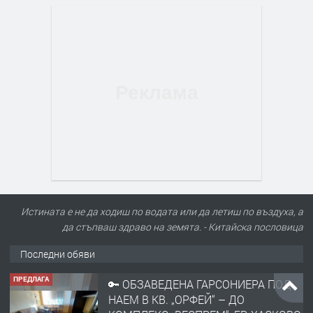
Истината е не да ходиш по водата или да летиш по въздуха, а
да стъпваш здраво на земята. - Китайскa пословицa
Последни обяви
ПРЕДЛАГА
🔑 ОБЗАВЕДЕНА ГАРСОНИЕРА ПОД
НАЕМ В КВ. „ОРФЕЙ“ – ДО