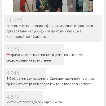
11,625
Икономическа полиция и фонд „Земеделие“ са разкрили
присвояване на субсидии за фиктивни пасища в
Кърджалийско и Хасковско
7,075
Трима хасковски алпинисти успешно изкачиха
седемхилядника връх Ленин
4,948
В Световния ден на динята: Световен шампион по силов
трибой отчете ръст в продажбите на пазара в Хасково
4,573
Моторист пострада при удар с кола