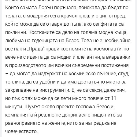
Които самата Лорън поръчала, поискала да бъдат по
телата, с модерния сега крачол клош и с цип отпред,
който може да се отваря до пъпа, ако селфитата са
по-лични. Костюмите са дело на голяма модна къща,
любима на годеницата на Безос. Това не е необичайно,
все пак и „Прада“ прави костюмите на космонавти, но
вече не с идеята да са модни и елегантни, а вкарвайки
в производството им всички съвременни постижения
– да могат да издържат на космическо лъчение, студ,
топлина, да са удобни и да има достатъчно място за
закрепване на инструменти. Е, не са секси, даже хич,
но пък с тях може да се лети много повече от 11
минути. Шумът около проекто госпожа Безос и
компанията ѝ реално не допринася с нищо нито за
равноправието на жените, нито за напредъка на
човечеството.