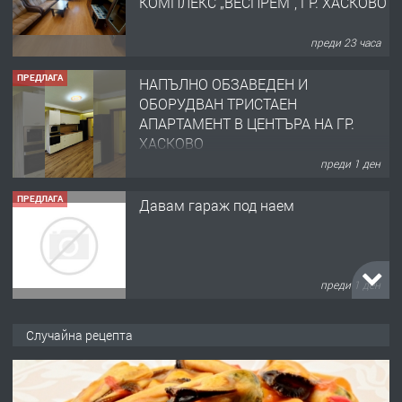
КОМПЛЕКС „ВЕСПРЕМ“, ГР. ХАСКОВО
преди 23 часа
ПРЕДЛАГА
НАПЪЛНО ОБЗАВЕДЕН И
ОБОРУДВАН ТРИСТАЕН
АПАРТАМЕНТ В ЦЕНТЪРА НА ГР.
ХАСКОВО
преди 1 ден
ПРЕДЛАГА
Давам гараж под наем
преди 1 ден
ПРЕДЛАГА
№4120 Магазин/Офис под наем в кв.
Случайна рецепта
Любен Каравелов, Хасково-близо до
градската градина!