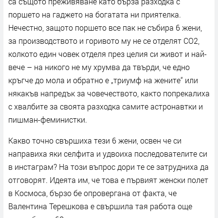
са същото преживяване като бърза разходка с
поршето на гаджето на богатата ни приятелка.
Нечестно, защото поршето все пак не събира 6 жени,
за производството и горивото му не се отделят СО2,
колкото един човек отделя през целия си живот и най-
вече – на никого не му хрумва да твърди, че едно
кръгче до мола и обратно е „триумф на жените“ или
някакъв напредък за човечеството, както попрекалиха
с хвалбите за своята разходка самите астронавтки и
пишман-феминистки.
Какво точно свършиха тези 6 жени, освен че си
направиха яки селфита и удвоиха последователите си
в инстаграм? На този въпрос дори те се затрудниха да
отговорят. Идеята им, че това е първият женски полет
в Космоса, бързо бе опровергана от факта, че
Валентина Терешкова е свършила тая работа още