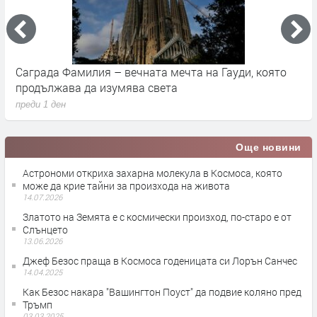
Саграда Фамилия – вечната мечта на Гауди, която
К
продължава да изумява света
п
преди 1 ден
п
Още новини
Астрономи откриха захарна молекула в Космоса, която
може да крие тайни за произхода на живота
14.07.2026
Златото на Земята е с космически произход, по-старо е от
Слънцето
13.06.2026
Джеф Безос праща в Космоса годеницата си Лорън Санчес
14.04.2025
Как Безос накара "Вашингтон Поуст" да подвие коляно пред
Тръмп
03.03.2025