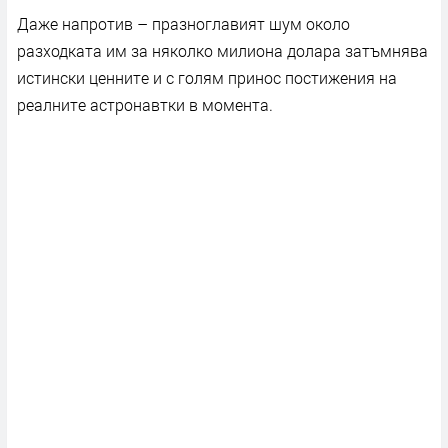
Даже напротив – празноглавият шум около
разходката им за няколко милиона долара затъмнява
истински ценните и с голям принос постижения на
реалните астронавтки в момента.