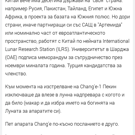
Китай вече има десетина държави на "своя" страна:
например Русия, Пакистан, Тайланд, Египет и Южна
Африка, в проекта за базата на Южния полюс. Но дори
страни, иначе партниращи си със САЩ в "Артемида"
или номинално част от евроатлантическото
пространство, работят с Китай по нейната International
Lunar Research Station (ILRS). Университетът в Шарджа
(ОАЕ) подписа меморандум за сътрудничество през
ноември миналата година. Турция кандидатства за
членство.
Към момента на изстрелване на Chang'e-1 Пекин
изключваше да влезе в лунна надпревара с когото и
да било (макар и да избра името на богинята на
Луната за апаратите си).
Пет апарата Chang'e по-късно посланието е друго.