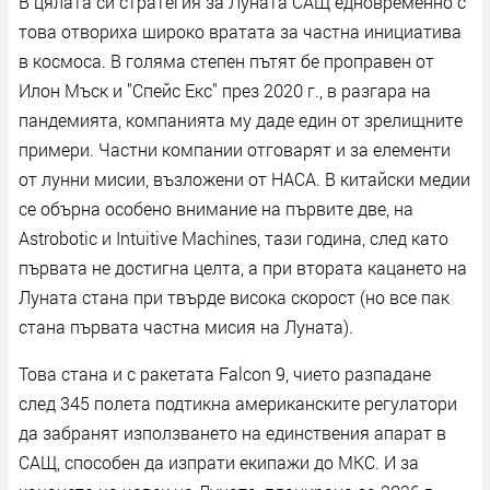
В цялата си стратегия за Луната САЩ едновременно с
това отвориха широко вратата за частна инициатива
в космоса. В голяма степен пътят бе проправен от
Илон Мъск и "Спейс Екс" през 2020 г., в разгара на
пандемията, компанията му даде един от зрелищните
примери. Частни компании отговарят и за елементи
от лунни мисии, възложени от НАСА. В китайски медии
се обърна особено внимание на първите две, на
Astrobotic и Intuitive Machines, тази година, след като
първата не достигна целта, а при втората кацането на
Луната стана при твърде висока скорост (но все пак
стана първата частна мисия на Луната).
Това стана и с ракетата Falcon 9, чието разпадане
след 345 полета подтикна американските регулатори
да забранят използването на единствения апарат в
САЩ, способен да изпрати екипажи до МКС. И за