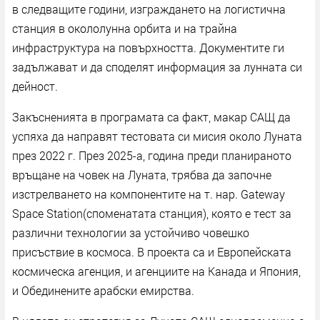
в следващите години, изграждането на логистична
станция в окололунна орбита и на трайна
инфраструктура на повърхността. Документите ги
задължават и да споделят информация за лунната си
дейност.
Закъсненията в програмата са факт, макар САЩ да
успяха да направят тестовата си мисия около Луната
през 2022 г. През 2025-а, година преди планираното
връщане на човек на Луната, трябва да започне
изстрелването на компонентите на т. нар. Gateway
Space Station(споменатата станция), която е тест за
различни технологии за устойчиво човешко
присъствие в космоса. В проекта са и Европейската
космическа агенция, и агенциите на Канада и Япония,
и Обединените арабски емирства.