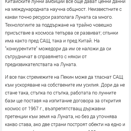
Китайските лунни амбиции все още дават ценни данни
на международната научна общност. Неизвестните с
какви точно ресурси разполага Луната са много.
Технологиите за поддържане на трайно човешко
присъствие в космоса тепърва се развиват; спънки
има както пред САЩ, така и пред Китай. На
"конкурентите" можедори да им се наложи да си
сътрудничат в справянето с някои от
предизвикателствата на Луната.
И все пак стремежите на Пекин може да тласнат САЩ
към ускоряване на собствените им усилия. Дори да не
стане така, стъпка по стъпка, работата по лунните
бази ще поставя на изпитание договора за открития
космос от 1967 г., възпрепятстващ държавни
претенции към земя на Луната, но без да уточнява
какво става, ако две страни построят обекти на едно и