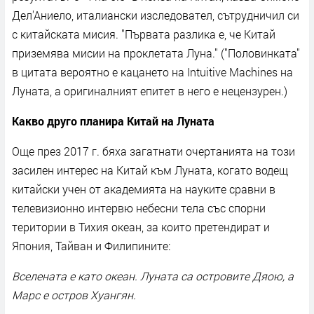
Дел'Аниело, италиански изследовател, сътрудничил си
с китайската мисия. "Първата разлика е, че Китай
приземява мисии на проклетата Луна." ("Половинката"
в цитата вероятно е кацането на Intuitive Machines на
Луната, а оригиналният епитет в него е нецензурен.)
Какво друго планира Китай на Луната
Още през 2017 г. бяха загатнати очертанията на този
засилен интерес на Китай към Луната, когато водещ
китайски учен от академията на науките сравни в
телевизионно интервю небесни тела със спорни
територии в Тихия океан, за които претендират и
Япония, Тайван и Филипините:
Вселената е като океан. Луната са островите Дяою, а
Марс е остров Хуангян.