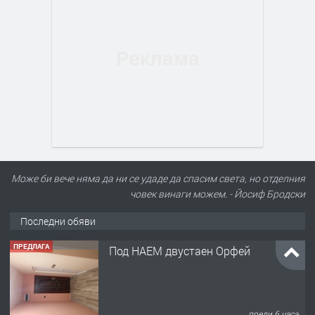
Може би вече няма да ни се удаде да спасим света, но отделния
човек винаги можем. - Йосиф Бродски
Последни обяви
ПРЕДЛАГА
Нов апартамент на ул. Липа до
Езикова гимназия
преди 6 часа