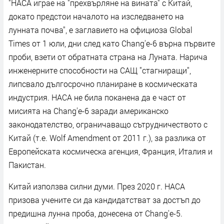
"НАСА играе на "прехвърляне на вината" с Китай,
докато предстои началото на изследването на
лунната почва", е заглавието на официоза Global
Times от 1 юли, дни след като Chang'e-6 върна първите
проби, взети от обратната страна на Луната. Нарича
инженерните способности на САЩ "стагниращи",
липсвало дългосрочно планиране в космическата
индустрия. НАСА не била поканена да е част от
мисията на Chang'e-6 заради американско
законодателство, ограничаващо сътрудничеството с
Китай (т.е. Wolf Amendment от 2011 г.), за разлика от
Европейската космическа агенция, Франция, Италия и
Пакистан.
Китай използва силни думи. През 2020 г. НАСА
призова учените си да кандидатстват за достъп до
предишна лунна проба, донесена от Chang'e-5.