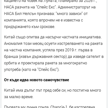
кацането на човек на Луната, планирано за 2026 г.,
НАСА разчита на "Спейс Екс". Администраторът на
НАСА Бил Нелсън признава: "много зависи" от
компанията, която впрочем не е известна с
придържането към срокове.
Китай също опитва да насърчи частната инициатива.
Аномалия този месец осуети изстрелването на ракета
на частна компания, успяла през 2019 г. първа в
бранша (извън държавния сектор) да изведе сателит в
орбита и проектирала ракета за многократно
употреба (като на "Спейс Екс").
От къде идва новото самочувствие
Китай има дълъг път пред себе си, но постигна много
за малко време.
Първата му лунна сонда, Chang'e-1, бе изстреляна