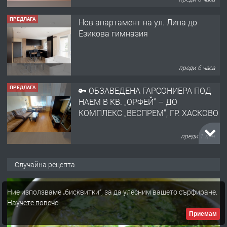
ПРЕДЛАГА
🔑 ОБЗАВЕДЕНА ГАРСОНИЕРА ПОД
НАЕМ В КВ. „ОРФЕЙ“ – ДО
КОМПЛЕКС „ВЕСПРЕМ“, ГР. ХАСКОВО
преди 1 ден
ПРЕДЛАГА
НАПЪЛНО ОБЗАВЕДЕН И
ОБОРУДВАН ТРИСТАЕН
АПАРТАМЕНТ В ЦЕНТЪРА НА ГР.
ХАСКОВО
преди 2 дни
ПРЕДЛАГА
Давам гараж под наем
Случайна рецепта
Ние използваме „бисквитки“, за да улесним вашето сърфиране.
Научете повече
.
преди 2 дни
Приемам
ПРЕДЛАГА