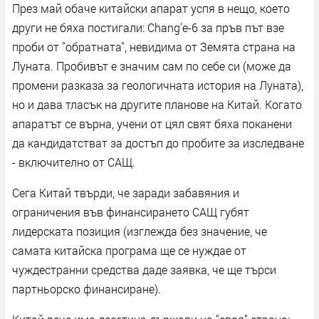
През май обаче китайски апарат успя в нещо, което
други не бяха постигали: Chang'e-6 за пръв път взе
проби от "обратната", невидима от Земята страна на
Луната. Пробивът е значим сам по себе си (може да
промени разказа за геологичната история на Луната),
но и дава тласък на другите планове на Китай. Когато
апаратът се върна, учени от цял свят бяха поканени
да кандидатстват за достъп до пробите за изследване
- включително от САЩ.
Сега Китай твърди, че заради забавяния и
ограничения във финансирането САЩ губят
лидерската позиция (изглежда без значение, че
самата китайска програма ще се нуждае от
чуждестранни средства даде заявка, че ще търси
партньорско финансиране).