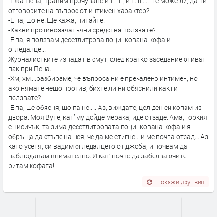
-Г-жа Пена, правим прочуване и т. н. , и т. н..... ще може ли, да ни
отговорите на въпрос от интимен характер?
-Е па, що не. Ще кажа, питайте!
-Какви противозачатъчни средства ползвате?
-Е па, я ползвам десетлитрова поцинкована кофа и
огледалце...
Журналистките изпадат в смут, след кратко заседание отиват
пак при Пена.
-Хм, хм....разбираме, че въпроса ни е прекалено интимен, но
ако нямате нещо против, бихте ли ни обяснили как ги
ползвате?
-Е па, ще обясня, що па не..... Аз, виждате, цел ден си копам из
двора. Моя Вуте, кат’ му дойде мерака, иде отзаде. Ама, горкия
е нисичък, та зима десетлитровата поцинкована кофа и я
обръща да стъпе на нея, че да ме стигне... и ме почва отзад....Аз
като усетя, си вадим огледалцето от джоба, и почвам да
наблюдавам внимателно. И кат’ почне да забелва очите -
ритам кофата!
Покажи друг виц