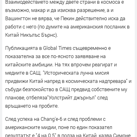
Взаимодействието между двете страни в космоса е
възможно, макар и да изисква разрешение, а и
Вашингтон не вярва, че Пекин действително иска да
работи с него (по думите на американския посланик в
Китай Никълъс Бърнс).
Публикацията в Global Times същевременно е
показателна за все по-ясното заявяване на
китайските амбиции. На тях впрочем реагират и
медиите в САЩ. "Историческата лунна мисия
придвижи Китай напред в космическата надпревара" и
събуди безпокойство в САЩ предвид собствените му
планове, отбеляза"Уолстрийт джърнъл" след
връщането на пробите.
След успеха на Chang'e-6 и след проблеми с
американските мидии, поне по един показател
резултатът е "4 на 0.5" в полза на Китай, казва Симоне