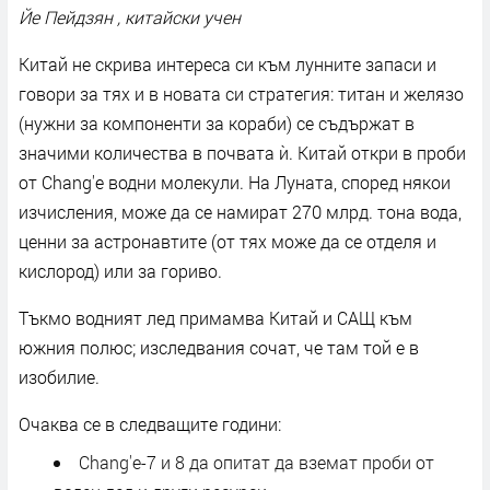
Йе Пейдзян , китайски учен
Китай не скрива интереса си към лунните запаси и
говори за тях и в новата си стратегия: титан и желязо
(нужни за компоненти за кораби) се съдържат в
значими количества в почвата ѝ. Китай откри в проби
от Chang'e водни молекули. На Луната, според някои
изчисления, може да се намират 270 млрд. тона вода,
ценни за астронавтите (от тях може да се отделя и
кислород) или за гориво.
Тъкмо водният лед примамва Китай и САЩ към
южния полюс; изследвания сочат, че там той е в
изобилие.
Очаква се в следващите години:
Chang'e-7 и 8 да опитат да вземат проби от