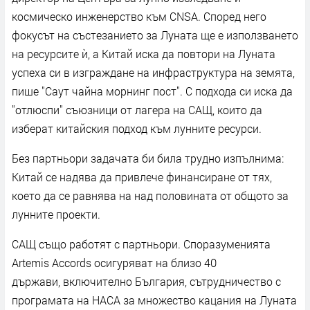
космическо инженерство към CNSA. Според него
фокусът на състезанието за Луната ще е използването
на ресурсите ѝ, а Китай иска да повтори на Луната
успеха си в изграждане на инфраструктура на земята,
пише "Саут чайна морнинг пост". С подхода си иска да
"отлюспи" съюзници от лагера на САЩ, които да
изберат китайския подход към лунните ресурси.
Без партньори задачата би била трудно изпълнима:
Китай се надява да привлече финансиране от тях,
което да се равнява на над половината от общото за
лунните проекти.
САЩ също работят с партньори. Споразуменията
Artemis Accords осигуряват на близо 40
държави, включително България, сътрудничество с
програмата на НАСА за множество кацания на Луната