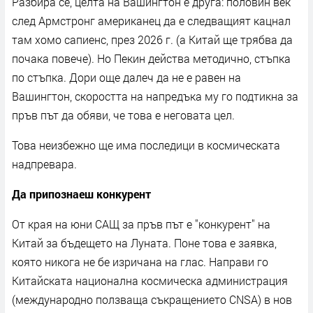
Разбира се, целта на Вашингтон е друга: половин век
след Армстронг американец да е следващият кацнал
там хомо сапиенс, през 2026 г. (а Китай ще трябва да
почака повече). Но Пекин действа методично, стъпка
по стъпка. Дори още далеч да не е равен на
Вашингтон, скоростта на напредъка му го подтикна за
пръв път да обяви, че това е неговата цел.
Това неизбежно ще има последици в космическата
надпревара.
Да припознаеш конкурент
От края на юни САЩ за пръв път е "конкурент" на
Китай за бъдещето на Луната. Поне това е заявка,
която никога не бе изричана на глас. Направи го
Китайската национална космическа администрация
(международно ползваща съкращението CNSA) в нов