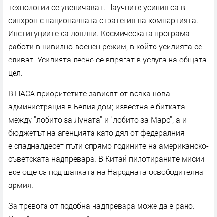
технологии се увеличават. Научните усилия са в
синхрон с националната стратегия на компартията.
Институциите са лоялни. Космическата програма
работи в цивилно-военен режим, в който усилията се
сливат. Усилията лесно се впрягат в услуга на общата
цел.
В НАСА приоритетите зависят от всяка нова
администрация в Белия дом; известна е битката
между "лобито за Луната" и "лобито за Марс", а и
бюджетът на агенцията като дял от федералния
е спадналдесет пъти спрямо годините на американско-
съветската надпревара. В Китай пилотираните мисии
все още са под шапката на Народната освободителна
армия.
За тревога от подобна надпревара може да е рано.