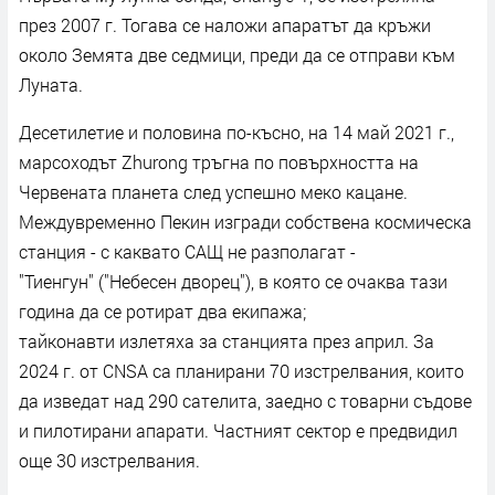
през 2007 г. Тогава се наложи апаратът да кръжи
около Земята две седмици, преди да се отправи към
Луната.
Десетилетие и половина по-късно, на 14 май 2021 г.,
марсоходът Zhurong тръгна по повърхността на
Червената планета след успешно меко кацане.
Междувременно Пекин изгради собствена космическа
станция - с каквато САЩ не разполагат -
"Тиенгун" ("Небесен дворец"), в която се очаква тази
година да се ротират два екипажа;
тайконавти излетяха за станцията през април. За
2024 г. от CNSA са планирани 70 изстрелвания, които
да изведат над 290 сателита, заедно с товарни съдове
и пилотирани апарати. Частният сектор е предвидил
още 30 изстрелвания.