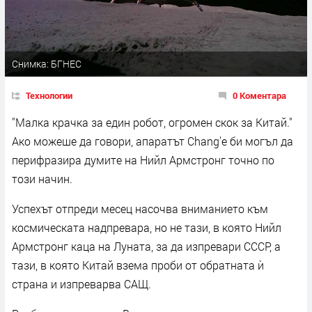
Снимка: БГНЕС
Технологии
0 Коментара
"Малка крачка за един робот, огромен скок за Китай."
Ако можеше да говори, апаратът Chang'е би могъл да
перифразира думите на Нийл Армстронг точно по
този начин.
Успехът отпреди месец насочва вниманието към
космическата надпревара, но не тази, в която Нийл
Армстронг каца на Луната, за да изпревари СССР, а
тази, в която Китай взема проби от обратната ѝ
страна и изпреварва САЩ.