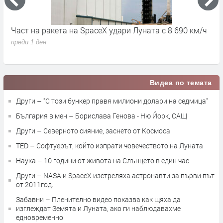
ч
6G ще може да „вижда“ през стени и да измерва
С
дишането и пулса
н
преди 1 седмица
п
Видеа по темата
Други – "С този бункер правя милиони долари на седмица"
България в мен – Борислава Генова - Ню Йорк, САЩ
Други – Северното сияние, заснето от Космоса
TED – Софтуерът, който изпрати човечеството на Луната
Наука – 10 години от живота на Слънцето в един час
Други – NASA и SpaceX изстреляха астронавти за първи път
от 2011год.
Забавни – Пленително видео показва как щяха да
изглеждат Земята и Луната, ако ги наблюдавахме
едновременно