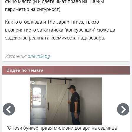
също място (и и двете имат право на 100-км
периметър на сигурност).
Както отбелязва и The Japan Times, тъкмо
възприятието за китайска "конкуренция" може да
задейства реалната космическа надпревара.
Източник:
dnevnik.bg
Видеа по темата
Борислава Генова - Ню Йорк, САЩ
С