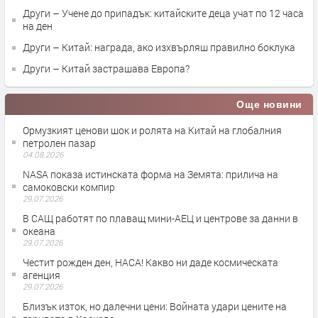
Други – Учене до припадък: китайските деца учат по 12 часа
на ден
Други – Китай: награда, ако изхвърляш правилно боклука
Други – Китай застрашава Европа?
Още новини
Ормузкият ценови шок и ролята на Китай на глобалния
петролен пазар
04.08.2026
NASA показа истинската форма на Земята: прилича на
самоковски компир
29.07.2026
В САЩ работят по плаващ мини-АЕЦ и центрове за данни в
океана
29.07.2026
Честит рожден ден, НАСА! Какво ни даде космическата
агенция
29.07.2026
Близък изток, но далечни цени: Войната удари цените на