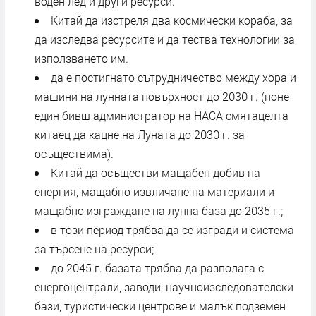
воден лед и други ресурси.
Китай да изстреля два космически кораба, за
да изследва ресурсите и да тества технологии за
използването им.
да е постигнато сътрудничество между хора и
машини на лунната повърхност до 2030 г. (поне
един бивш администратор на НАСА смятацелта
китаец да кацне на Луната до 2030 г. за
осъществима).
Китай да осъществи мащабен добив на
енергия, мащабно извличане на материали и
мащабно изграждане на лунна база до 2035 г.;
в този период трябва да се изгради и система
за търсене на ресурси;
до 2045 г. базата трябва да разполага с
енергоцентрали, заводи, научноизследователски
бази, туристически центрове и малък подземен