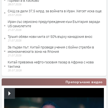
горивата в Хасково
28.07.2026
САЩ са дали 37,5 млрд. за войната в Иран. Хегсет иска още.
23.07.2026
Иран със сериозно предупреждение към България заради
US самолетите
21.07.2026
Тръмп обяви нови мита от 50% върху канадския внос
21.07.2026
За първи път: Китай проведе учения с бойни стрелби в
икономическата зона на Япония
21.07.2026
Китай превзема нефто-газовия пазар в Африка с нова
тактика
20.07.2026
Препоръчано видео