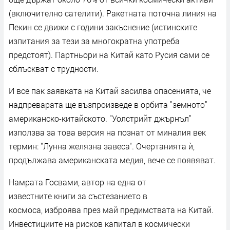
(включително сателити). Ракетната поточна линия на
Пекин се движи с години закъснение (истинските
изпитания за тези за многократна употреба
предстоят). Партньори на Китай като Русия сами се
сблъскват с трудности.
И все пак заявката на Китай засилва опасенията, че
надпреварата ще възпроизведе в орбита "земното"
американско-китайското. "Уолстрийт джърнъл"
използва за това версия на познат от миналия век
термин: "Лунна желязна завеса". Очертанията ѝ,
продължава американската медия, вече се появяват.
Намрата Госвами, автор на една от
известните книги за състезанието в
космоса, изброява през май предимствата на Китай.
Инвестициите на рисков капитал в космически