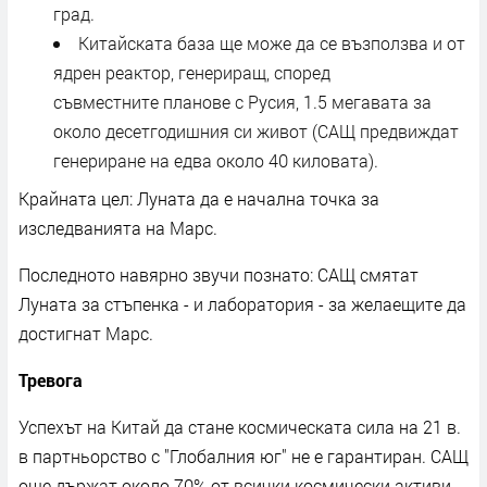
град.
Китайската база ще може да се възползва и от
ядрен реактор, генериращ, според
съвместните планове с Русия, 1.5 мегавата за
около десетгодишния си живот (САЩ предвиждат
генериране на едва около 40 киловата).
Крайната цел: Луната да е начална точка за
изследванията на Марс.
Последното навярно звучи познато: САЩ смятат
Луната за стъпенка - и лаборатория - за желаещите да
достигнат Марс.
Тревога
Успехът на Китай да стане космическата сила на 21 в.
в партньорство с "Глобалния юг" не е гарантиран. САЩ
още държат около 70% от всички космически активи