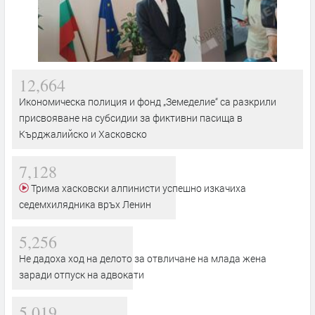
12,664
Икономическа полиция и фонд „Земеделие“ са разкрили
присвояване на субсидии за фиктивни пасища в
Кърджалийско и Хасковско
7,128
Трима хасковски алпинисти успешно изкачиха
седемхилядника връх Ленин
5,256
Не дадоха ход на делото за отвличане на млада жена
заради отпуск на адвокати
5,019