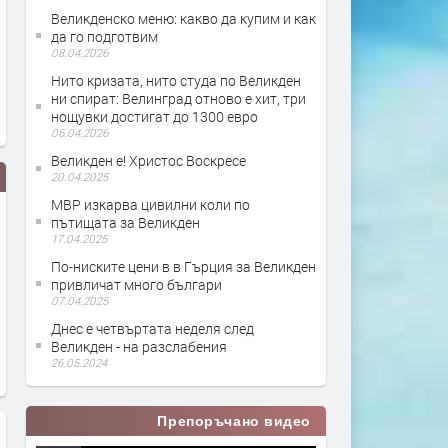
Великденско меню: какво да купим и как
да го подготвим
08.04.2026
Нито кризата, нито студа по Великден
ни спират: Велинград отново е хит, три
нощувки достигат до 1300 евро
06.04.2026
Великден е! Христос Воскресе
20.04.2025
МВР изкарва цивилни коли по
пътищата за Великден
17.04.2025
По-ниските цени в в Гърция за Великден
привличат много българи
07.04.2025
Днес е четвъртата неделя след
Великден - на разслабения
26.05.2024
Препоръчано видео