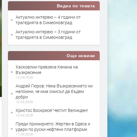
Видеа по темата
Актуално интервю – 4 години от
трагедията в Симеоновград
Актуално интервю – 3 години от
трагедията в Симеоновград
Още новини
Хасковлии превзеха Кенана на
Възкресение
12.04.2026
Андрей Гюров: Нека Възкресението ни
напомни, че има смисъл да бъдем
добри
12.04.2026
Христос Воскресе! Честит Великден!
12.04.2026
Преди примирието: Жертви в Одеса и
удари по руски нефтени платформи
11.04.2026