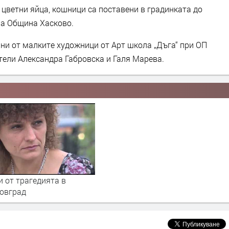
, цветни яйца, кошници са поставени в градинката до
 на Община Хасково.
 ни от малките художници от Арт школа „Дъга“ при ОП
тели Александра Габровска и Галя Марева.
и от трагедията в
овград