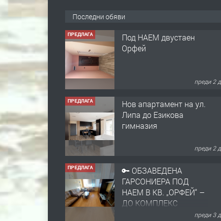
Последни обяви
ПРЕДЛАГА
Нов апартамент на ул.
Липа до Езикова
гимназия
преди 2 
ПРЕДЛАГА
🔑 ОБЗАВЕДЕНА
ГАРСОНИЕРА ПОД
НАЕМ В КВ. „ОРФЕЙ“ –
ДО КОМПЛЕКС
„ВЕСПРЕМ“, ГР.
преди 3 
ХАСКОВО
ПРЕДЛАГА
НАПЪЛНО ОБЗАВЕДЕН
И ОБОРУДВАН
ТРИСТАЕН
АПАРТАМЕНТ В
ЦЕНТЪРА НА ГР.
преди 4 