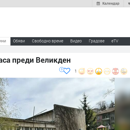
Календар
ини
Обяви
Свободно време
Видео
Градове
eTV
аса преди Великден
0
1