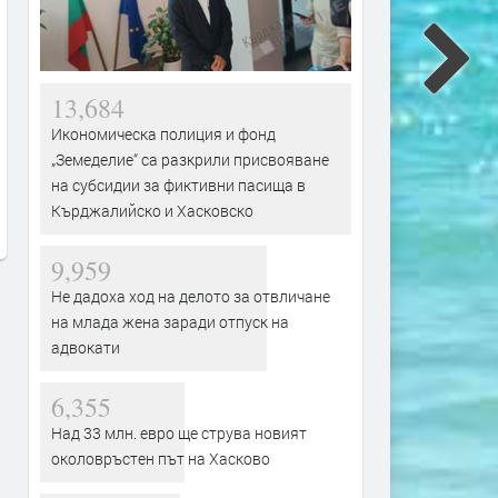
13,684
Последен ден за цените в лева и
Практичен начин за
Икономическа полиция и фонд
евро: От 9 август двойното
редактиране на PDF доку
„Земеделие“ са разкрили присвояване
обозначаване вече не е
онлайн
на субсидии за фиктивни пасища в
задължително
Кърджалийско и Хасковско
преди 8 часа
преди 8 часа
9,959
Не дадоха ход на делото за отвличане
на млада жена заради отпуск на
адвокати
6,355
Над 33 млн. евро ще струва новият
околовръстен път на Хасково