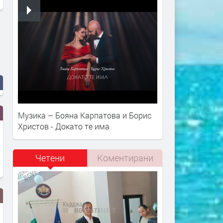
Музика – Бояна Карпатова и Борис
Христов - Докато те има
Четени
Коментирани