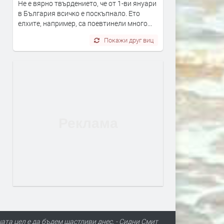
Не е вярно твърдението, че от 1-ви януари
в България всичко е поскъпнало. Ето
елхите, например, са поевтинели много...
Покажи друг виц
шата цел е да бъдем щастливи днес. - Сидни Смит