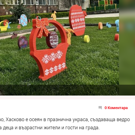
0 Коментара
о, Хасково е осеян в празнична украса, създаваща ведро
деца и възрастни жители и гости на града.