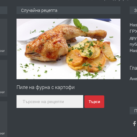
Случайна рецепта
З
Has
ГРУ
дру
пуб
Has
дни
Гл
Ане
Пиле на фурна с картофи
дни
Търси
П
дни