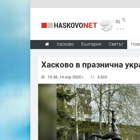
°C
31
Хасково
България
Светът
Нов
Хасково в празнична укр
15:36, 14 апр 2025 г.
3,523