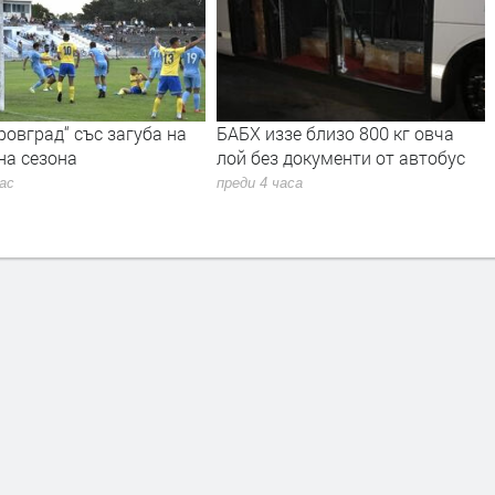
зе близо 800 кг овча
8 екипа огнеборци, доброволци
 документи от автобус
и горски се включиха в
гасенето на два пожара в
часа
област Хасково
преди 4 часа