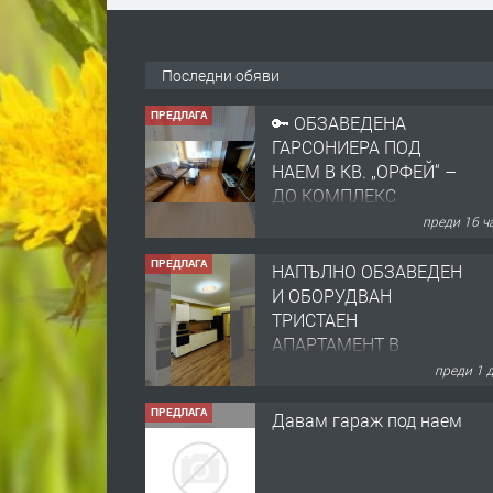
Последни обяви
ПРЕДЛАГА
🔑 ОБЗАВЕДЕНА
ГАРСОНИЕРА ПОД
НАЕМ В КВ. „ОРФЕЙ“ –
ДО КОМПЛЕКС
„ВЕСПРЕМ“, ГР.
преди 16 ч
ХАСКОВО
ПРЕДЛАГА
НАПЪЛНО ОБЗАВЕДЕН
И ОБОРУДВАН
ТРИСТАЕН
АПАРТАМЕНТ В
ЦЕНТЪРА НА ГР.
преди 1 
ХАСКОВО
ПРЕДЛАГА
Давам гараж под наем