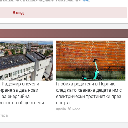
да можете да коментирате. Правилата -
тук
.
Вход
 Радомир спечели
Глобиха родители в Перник,
иране за два нови
след като хванаха децата им с
 за енергийна
електрически тротинетки през
вност на обществени
нощта
преди 16 часа
 часа