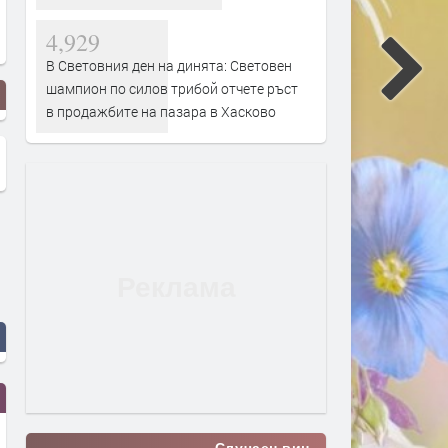
4,929
В Световния ден на динята: Световен
шампион по силов трибой отчете ръст
в продажбите на пазара в Хасково
Случаен виц