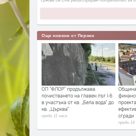
Трябва да сте регистриран потребител за 
Още новини от Перник
вгуст, Перник ще
ОП "ФЛОР" продължава
Община
та културна
почистването на главен път I-6
финанс
в участъка от кв. „Бела вода“ до
проекта
кв. „Църква“
ефекти
сгради
преди 11 часа
преди 14