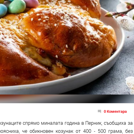
0 Коментара
козунаците спрямо миналата година в Перник, съобщиха за
оясниха, че обикновен козунак от 400 - 500 грама, без