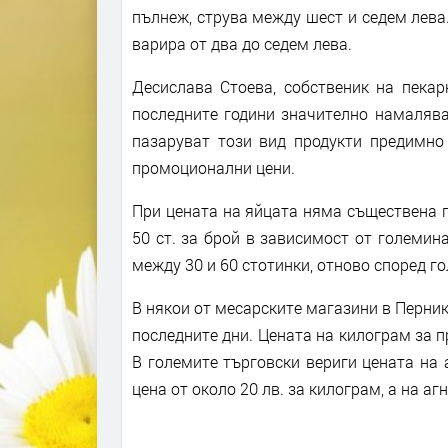
пълнеж, струва между шест и седем лева
варира от два до седем лева.
Десислава Стоева, собственик на пекар
последните години значително намаляват
пазаруват този вид продукти предимно 
промоционални цени.
При цената на яйцата няма съществена п
50 ст. за брой в зависимост от големин
между 30 и 60 стотинки, отново според г
В някои от месарските магазини в Перник
последните дни. Цената на килограм за пр
В големите търговски вериги цената на
цена от около 20 лв. за килограм, а на аг