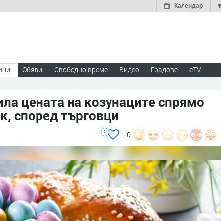
Календар
ини
Обяви
Свободно време
Видео
Градове
eTV
шила цената на козунаците спрямо
к, според търговци
0
0