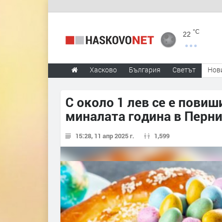
°C
22
Хасково
България
Светът
Нов
С около 1 лев се е пови
миналата година в Перни
15:28, 11 апр 2025 г.
1,599