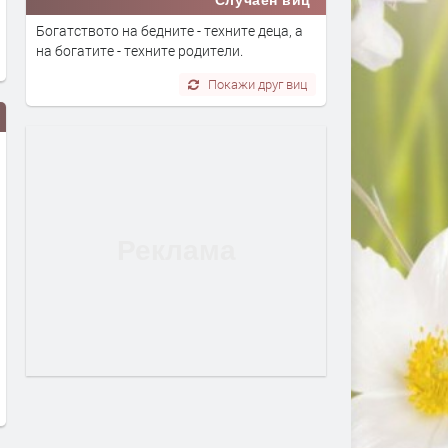
Богатството на бедните - техните деца, а
на богатите - техните родители.
Покажи друг виц
Полицията в Перник се намеси
Министър Ивкова разпор
след сигнали за шумни
пълно отстраняване на
младежи и тормоз над
нередностите в здравни 
психично болна жена
в Пернишко
преди 18 часа
преди 1 ден