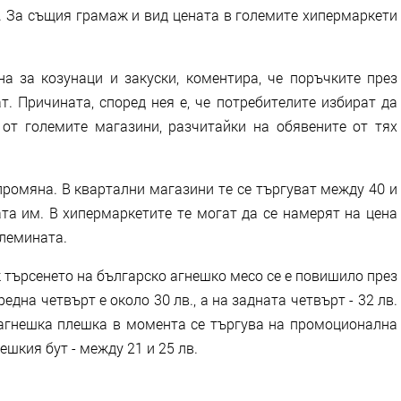
. За същия грамаж и вид цената в големите хипермаркети
на за козунаци и закуски, коментира, че поръчките през
. Причината, според нея е, че потребителите избират да
от големите магазини, разчитайки на обявените от тях
ромяна. В квартални магазини те се търгуват между 40 и
ата им. В хипермаркетите те могат да се намерят на цена
олемината.
 търсенето на българско агнешко месо се е повишило през
една четвърт е около 30 лв., а на задната четвърт - 32 лв.
 агнешка плешка в момента се търгува на промоционална
нешкия бут - между 21 и 25 лв.