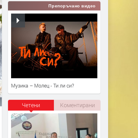
Препоръчано видео
Музика – Молец - Ти ли си?
Четени
Коментирани