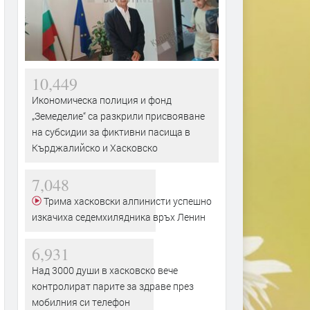
10,449
Икономическа полиция и фонд
„Земеделие“ са разкрили присвояване
на субсидии за фиктивни пасища в
Кърджалийско и Хасковско
7,048
Трима хасковски алпинисти успешно
изкачиха седемхилядника връх Ленин
6,931
Над 3000 души в хасковско вече
контролират парите за здраве през
мобилния си телефон