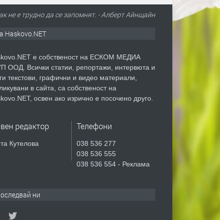
ак не е трудно да се запомнят. - Алберт Айнщайн
а Haskovo.NET
kovo.NET е собственост на ЕСКОМ МЕДИА
П ООД. Всички статии, репортажи, интервюта и
ги текстови, графични и видео материали,
ликувани в сайта, са собственост на
kovo.NET, освен ако изрично е посочено друго.
авен редактор
Телефони
та Кутелова
038 536 277
038 536 555
038 536 554 - Реклама
оследвай ни