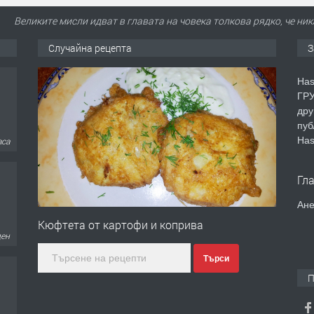
Великите мисли идват в главата на човека толкова рядко, че ник
Случайна рецепта
З
Has
ГРУ
дру
пуб
Has
аса
Гл
Ане
Кюфтета от картофи и коприва
ден
Търси
П