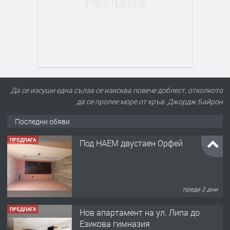
Да се изсуши една сълза се изисква повече доблест, отколкото
да се пролее море от кръв. Джордж Байрон
Последни обяви
ПРЕДЛАГА
Под НАЕМ двустаен Орфей
преди 2 дни
ПРЕДЛАГА
Нов апартамент на ул. Липа до
Езикова гимназия