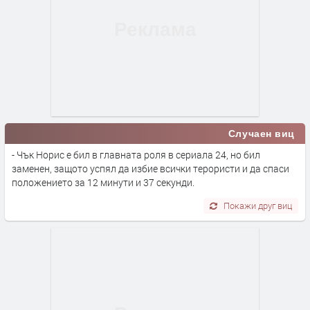
Случаен виц
- Чък Норис е бил в главната роля в сериала 24, но бил
заменен, защото успял да избие всички терористи и да спаси
положението за 12 минути и 37 секунди.
Покажи друг виц