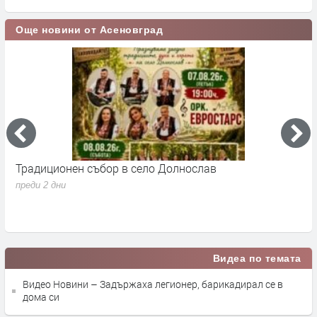
Още новини от Асеновград
Традиционен събор в село Долнослав
П
преди 2 дни
п
Видеа по темата
Видео Новини – Задържаха легионер, барикадирал се в
дома си