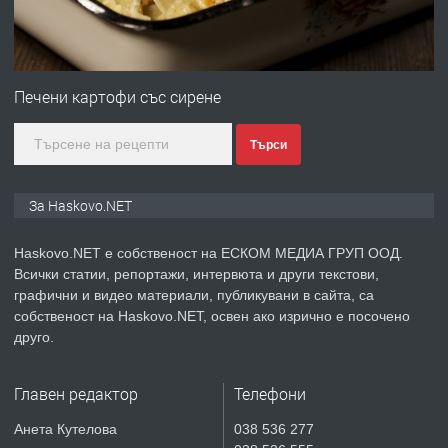
преди 4 дни
ПРЕДЛАГА
№4120 Магазин/Офис под наем в кв.
Любен Каравелов, Хасково-близо до
Печени картофи със сирене
градската градина!
Търси
преди 5 дни
ПРЕДЛАГА
ПРОСТОРЕН ТРИСТАЕН
За Haskovo.NET
АПАРТАМЕНТ В НОВА СГРАДА КВ.
КУБА
Haskovo.NET е собственост на ЕСКОМ МЕДИА ГРУП ООД.
Всички статии, репортажи, интервюта и други текстови,
преди 5 дни
графични и видео материали, публикувани в сайта, са
собственост на Haskovo.NET, освен ако изрично е посочено
ПРЕДЛАГА
Продавам парцел в гр. Хасково кв.
друго.
Хисаря до ток, вода,канализация,
асфалт 0889 537 426
Главен редактор
Телефони
преди 5 дни
Анета Кутелова
038 536 277