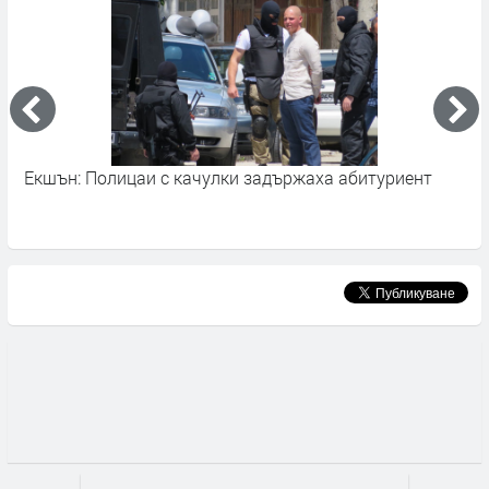
с
Екшън: Полицаи с качулки задържаха абитуриент
З