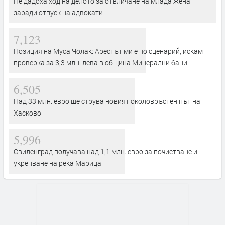
Не дадоха ход на делото за отвличане на млада жена
заради отпуск на адвокати
7,123
Позиция на Муса Чолак: Арестът ми е по сценарий, искам
проверка за 3,3 млн. лева в община Минерални бани
6,505
Над 33 млн. евро ще струва новият околовръстен път на
Хасково
5,996
Свиленград получава над 1,1 млн. евро за почистване и
укрепване на река Марица