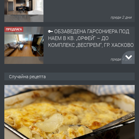
преди 2 дни
ПРЕДЛАГА
🔑 ОБЗАВЕДЕНА ГАРСОНИЕРА ПОД
НАЕМ В КВ. „ОРФЕЙ“ – ДО
КОМПЛЕКС „ВЕСПРЕМ“, ГР. ХАСКОВО
преди 4 дни
ПРЕДЛАГА
НАПЪЛНО ОБЗАВЕДЕН И
Случайна рецепта
ОБОРУДВАН ТРИСТАЕН
АПАРТАМЕНТ В ЦЕНТЪРА НА ГР.
ХАСКОВО
преди 4 дни
ПРЕДЛАГА
Давам гараж под наем