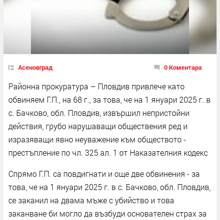
Асеновград
0 Коментара
Районна прокуратура – Пловдив привлече като
обвиняем Г.П., на 68 г., за това, че на 1 януари 2025 г. в
с. Бачково, обл. Пловдив, извършил непристойни
действия, грубо нарушаващи обществения ред и
изразяващи явно неуважение към обществото -
престъпление по чл. 325 ал. 1 от Наказателния кодекс
Спрямо Г.П. са повдигнати и още две обвинения - за
това, че на 1 януари 2025 г. в с. Бачково, обл. Пловдив,
се заканил на двама мъже с убийство и това
заканване би могло да възбуди основателен страх за