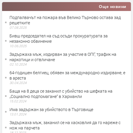
Още новини
Подпалвачът на пожара във Велико Търново остава зад
решетките
07.08.2025
Бивш председател на съд осъди прокуратурата за
незаконно обвинение
10.06.2025
Задържаха мъж, издирван за участие в ОПГ, трафик на
наркотици и отвличане
02.10.2024
64-годишен белгиец, обявен за международно издирване, е
в ареста
30.04.2024
Баща на 8 деца се заканил с убийство на шефката на
„Социално подпомагане“ в Харманли
15.02.2024
Има задържан за убийството в Търговище
13.01.2024
Задържаха мъж, заканил се на хасковлия да го нареже с
нож на парчета
18.12.2023