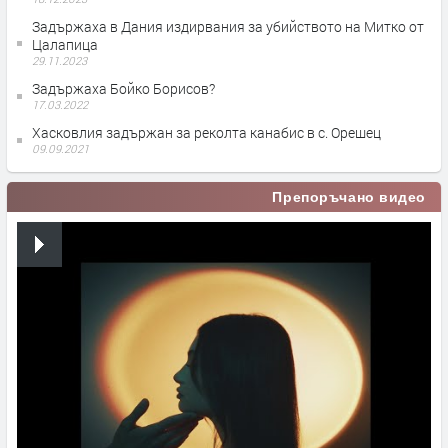
Задържаха в Дания издирвания за убийството на Митко от
Цалапица
29.11.2023
Задържаха Бойко Борисов?
17.03.2022
Хасковлия задържан за реколта канабис в с. Орешец
09.09.2021
Препоръчано видео