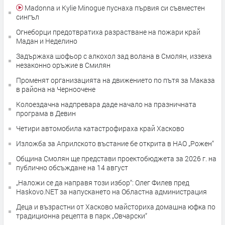
Madonna и Kylie Minogue пуснаха първия си съвместен
сингъл
Огнеборци предотвратиха разрастване на пожари край
Мадан и Неделино
Задържаха шофьор с алкохол зад волана в Смолян, иззеха
незаконно оръжие в Смилян
Променят организацията на движението по пътя за Маказа
в района на Черноочене
Колоездачна надпревара даде начало на празничната
програма в Девин
Четири автомобила катастрофираха край Хасково
Изложба за Априлското въстание бе открита в НАО „Рожен“
Община Смолян ще представи проектобюджета за 2026 г. на
публично обсъждане на 14 август
„Наложи се да направя този избор“: Олег Филев пред
Haskovo.NET за напускането на Областна администрация
Деца и възрастни от Хасково майсториха домашна юфка по
традиционна рецепта в парк „Овчарски“