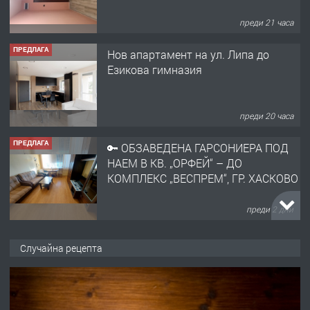
преди 21 часа
ПРЕДЛАГА
Нов апартамент на ул. Липа до
Езикова гимназия
преди 20 часа
ПРЕДЛАГА
🔑 ОБЗАВЕДЕНА ГАРСОНИЕРА ПОД
НАЕМ В КВ. „ОРФЕЙ“ – ДО
КОМПЛЕКС „ВЕСПРЕМ“, ГР. ХАСКОВО
преди 2 дни
ПРЕДЛАГА
НАПЪЛНО ОБЗАВЕДЕН И
Случайна рецепта
ОБОРУДВАН ТРИСТАЕН
АПАРТАМЕНТ В ЦЕНТЪРА НА ГР.
ХАСКОВО
преди 3 дни