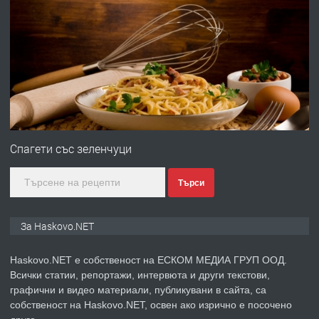
ПРЕДЛАГА
Давам гараж под наем
преди 3 дни
ПРЕДЛАГА
№4120 Магазин/Офис под наем в кв.
Любен Каравелов, Хасково-близо до
Спагети със зеленчуци
градската градина!
Търси
преди 3 дни
ПРЕДЛАГА
ПРОСТОРЕН ТРИСТАЕН
За Haskovo.NET
АПАРТАМЕНТ В НОВА СГРАДА КВ.
КУБА
Haskovo.NET е собственост на ЕСКОМ МЕДИА ГРУП ООД.
Всички статии, репортажи, интервюта и други текстови,
преди 3 дни
графични и видео материали, публикувани в сайта, са
собственост на Haskovo.NET, освен ако изрично е посочено
ПРЕДЛАГА
Продавам парцел в гр. Хасково кв.