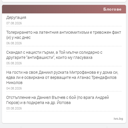
Блогове
Деругация
07.08.2026
Толерирането на латентния антисемитизъм е тревожен факт
(и) у нас днес
06.08.2026
Скандал с нацисти гърми, а Той мълчи солидарно с
другарите “антифашисти”, които му гласуваха
05.08.2026
На гости на своя Даниил руzката Митрофанова е у дома си,
едва ли е освиркана от верващите на Атанас Трендафилов
Николов
04.08.2026
Отстъпление на Даниел Вълчев с бой (по врага Андрей
Гюров) и в подкрепа на др. Йотова
03.08.2026
ivo.bg