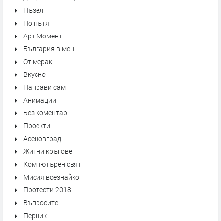
Пъзел
По пътя
Арт Момент
България в мен
От мерак
Вкусно
Направи сам
Анимации
Без коментар
Проекти
Асеновград
Житни кръгове
Компютърен свят
Мисия всезнайко
Протести 2018
Въпросите
Перник