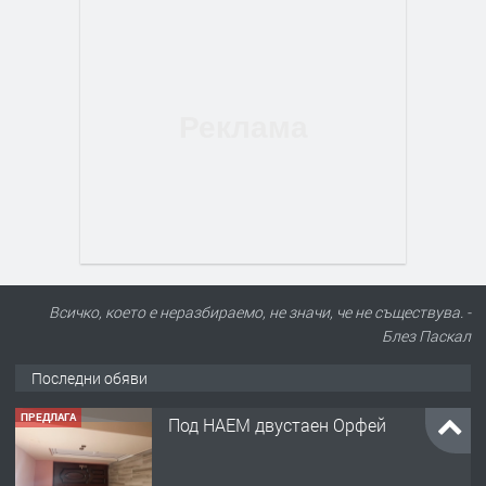
Всичко, което е неразбираемо, не значи, че не съществува. -
Блез Паскал
Последни обяви
ПРЕДЛАГА
Под НАЕМ двустаен Орфей