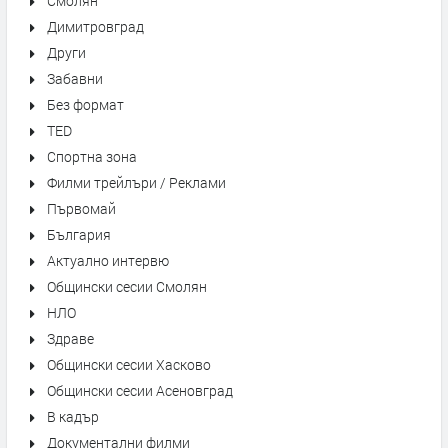
Смолян
Димитровград
Други
Забавни
Без формат
TED
Спортна зона
Филми трейлъри / Реклами
Първомай
България
Актуално интервю
Общински сесии Смолян
НЛО
Здраве
Общински сесии Хасково
Общински сесии Асеновград
В кадър
Документални филми