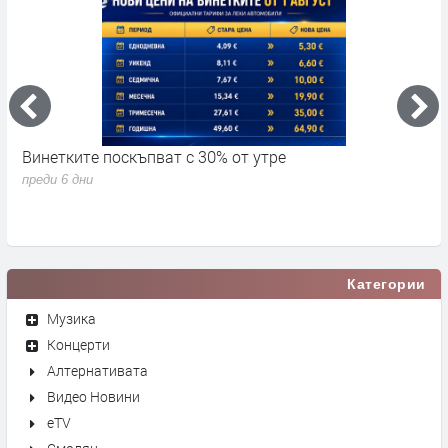
Винетките поскъпват с 30% от утре
3
д
преди 6 дни
п
Категории
Музика
Концерти
Алтернативата
Видео Новини
eTV