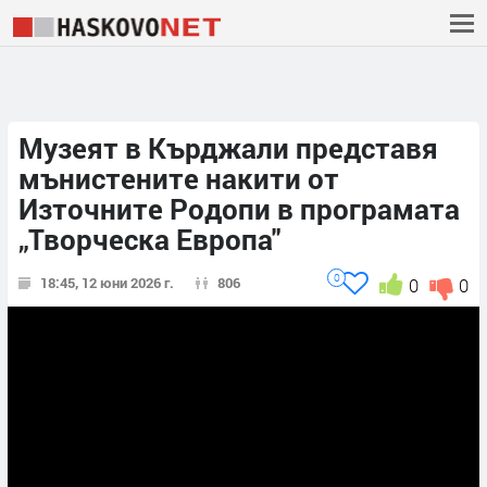
Музеят в Кърджали представя
мънистените накити от
Източните Родопи в програмата
„Творческа Европа"
0
18:45, 12 юни 2026 г.
806
0
0