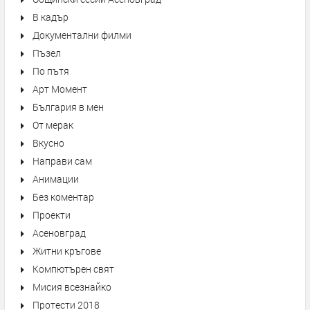
В кадър
Документални филми
Пъзел
По пътя
Арт Момент
България в мен
От мерак
Вкусно
Направи сам
Анимации
Без коментар
Проекти
Асеновград
Житни кръгове
Компютърен свят
Мисия всезнайко
Протести 2018