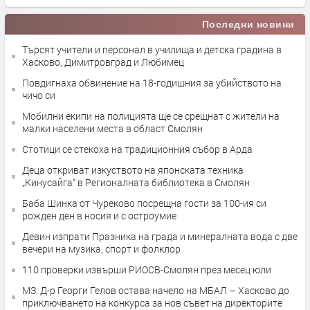
Последни новини
Търсят учители и персонал в училища и детска градина в
Хасково, Димитровград и Любимец
Повдигнаха обвинение на 18-годишния за убийството на
чичо си
Мобилни екипи на полицията ще се срещнат с жители на
малки населени места в област Смолян
Стотици се стекоха на традиционния събор в Арда
Деца откриват изкуството на японската техника
„Кинусайга“ в Регионалната библиотека в Смолян
Баба Шинка от Чуреково посрещна гости за 100-ия си
рожден ден в носия и с остроумие
Девин изпрати Празника на града и минералната вода с две
вечери на музика, спорт и фолклор
110 проверки извърши РИОСВ-Смолян през месец юли
МЗ: Д-р Георги Гелов остава начело на МБАЛ – Хасково до
приключването на конкурса за нов съвет на директорите