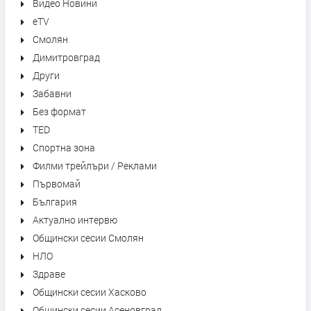
Видео Новини
eTV
Смолян
Димитровград
Други
Забавни
Без формат
TED
Спортна зона
Филми трейлъри / Реклами
Първомай
България
Актуално интервю
Общински сесии Смолян
НЛО
Здраве
Общински сесии Хасково
Общински сесии Асеновград