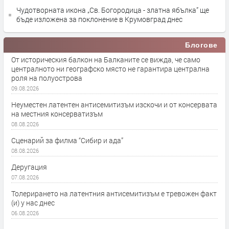
Чудотворната икона „Св. Богородица - златна ябълка” ще
бъде изложена за поклонение в Крумовград днес
Блогове
От историческия балкон на Балканите се вижда, че само
централното ни географско място не гарантира централна
роля на полуострова
09.08.2026
Неуместен латентен антисемитизъм изскочи и от консервата
на местния консерватизъм
08.08.2026
Сценарий за филма “Сибир и ада”
08.08.2026
Деругация
07.08.2026
Толерирането на латентния антисемитизъм е тревожен факт
(и) у нас днес
06.08.2026