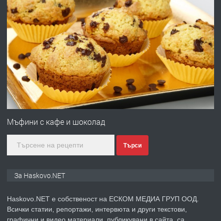
ХАСКОВО
преди 4 дни
ПРЕДЛАГА
Давам гараж под наем
преди 5 дни
ПРЕДЛАГА
№4120 Магазин/Офис под наем в кв.
Любен Каравелов, Хасково-близо до
Мъфини с кафе и шоколад
градската градина!
Търси
преди 5 дни
ПРЕДЛАГА
ПРОСТОРЕН ТРИСТАЕН
За Haskovo.NET
АПАРТАМЕНТ В НОВА СГРАДА КВ.
КУБА
Haskovo.NET е собственост на ЕСКОМ МЕДИА ГРУП ООД.
Всички статии, репортажи, интервюта и други текстови,
преди 5 дни
графични и видео материали, публикувани в сайта, са