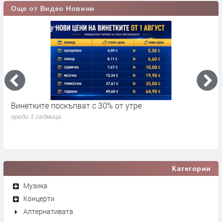
Още от Видео Новини
Винетките поскъпват с 30% от утре
3
д
преди 1 седмица
п
Категории
Музика
Концерти
Алтернативата