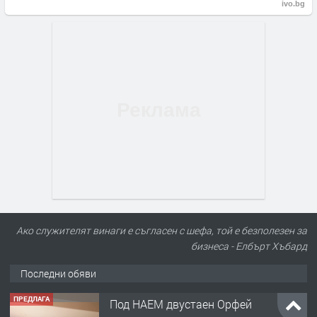
ivo.bg
Ако служителят винаги е съгласен с шефа, той е безполезен за
бизнеса - Елбърт Хъбард
Последни обяви
ПРЕДЛАГА
Под НАЕМ двустаен Орфей