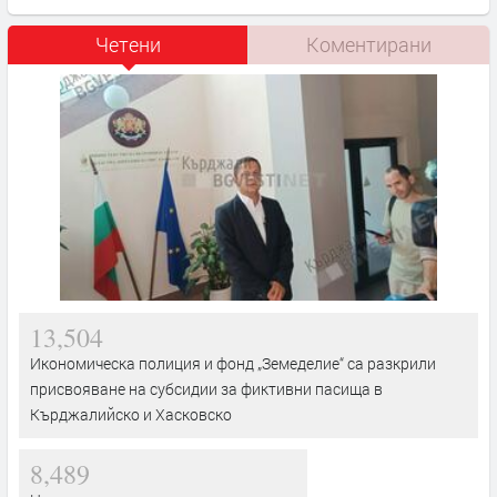
Четени
Коментирани
13,504
Икономическа полиция и фонд „Земеделие“ са разкрили
присвояване на субсидии за фиктивни пасища в
Кърджалийско и Хасковско
8,489