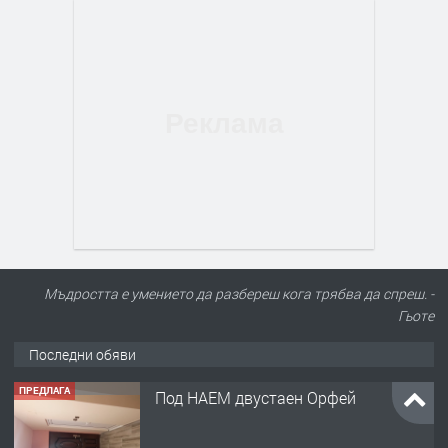
Мъдростта е умението да разбереш кога трябва да спреш. -
Гьоте
Последни обяви
ПРЕДЛАГА
Под НАЕМ двустаен Орфей