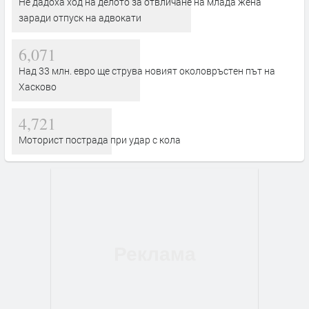
Не дадоха ход на делото за отвличане на млада жена
заради отпуск на адвокати
6,071
Над 33 млн. евро ще струва новият околовръстен път на
Хасково
4,721
Моторист пострада при удар с кола