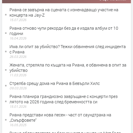
Риана се завърна на сцената с изненадващо участие на
концерта на Jay-Z
15.07.2026
Риана отново чупи рекорди без да е издала албум от 10
години
16.04.2026
Има ли опит за убийство? Тежки обвинения след инцидента
с Риана
26.03.2026
Жената, стреляла по къщата на Риана, е обвинена в опит за
убийство
11.03.2026
Стрелба срещу дома на Риана в Бевърли Хилс
09.03.2026
Риана планира грандиозно завръщане с концерти през
лятото на 2026 година след бременността си
15.01.2026
Риана представи нова песен - част от саундтрака на
„Смърфовете“
16.05.2025