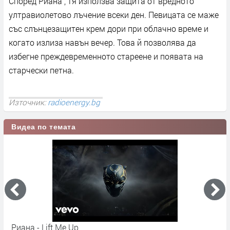
Според Риана , тя използва защита от вредното
ултравиолетово лъчение всеки ден. Певицата се маже
със слънцезащитен крем дори при облачно време и
когато излиза навън вечер. Това й позволява да
избегне преждевременното стареене и появата на
старчески петна.
Източник:
radioenergy.bg
Видеа по темата
Риана - Lift Me Up
R