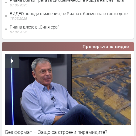
Риана обяви третата си бременност в нощта на Мет Гала
07.05.2025
ВИДЕО породи съмнения, че Риана е бременна с трето дете
18.03.2025
Риана влезе в „Синя ера“
07.02.2025
Препоръчано видео
Без формат – Защо са строени пирамидите?