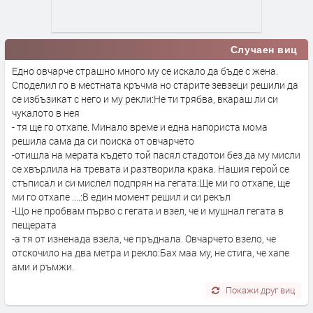
Случаен виц
Едно овчарче страшно много му се искало да бъде с жена.
Споделил го в местната кръчма но старите зевзеци решили да
се избъзикат с него и му рекли:Не ти трябва, вкараш ли си
чукалото в нея
- тя ще го отхапе. Минало време и една напориста мома
решила сама да си поиска от овчарчето
-отишла на мерата където той пасял стадотои без да му мисли
се хвърлила на тревата и разтворила крака. Нашия герой се
стъписал и си мислел подпрян на гегата:Ще ми го отхапе, ще
ми го отхапе ....:В един момент решил и си рекъл
-Що не пробвам първо с гегата и взел, че и мушнал гегата в
пещерата
-а тя от изненада взела, че пръднала. Овчарчето взело, че
отскочило на два метра и рекло:Бах маа му, не стига, че хапе
ами и ръмжи.
Покажи друг виц