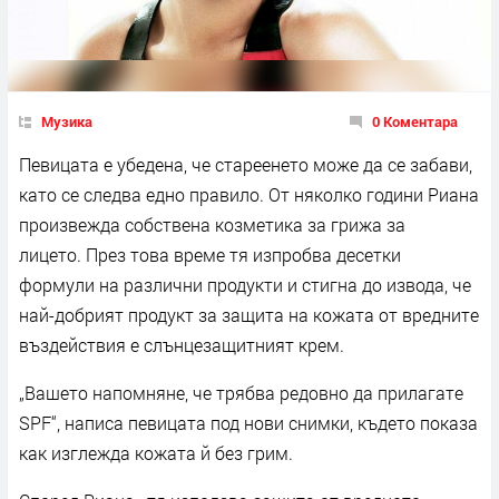
Музика
0 Коментара
Певицата е убедена, че стареенето може да се забави,
като се следва едно правило. От няколко години Риана
произвежда собствена козметика за грижа за
лицето. През това време тя изпробва десетки
формули на различни продукти и стигна до извода, че
най-добрият продукт за защита на кожата от вредните
въздействия е слънцезащитният крем.
„Вашето напомняне, че трябва редовно да прилагате
SPF“, написа певицата под нови снимки, където показа
как изглежда кожата й без грим.