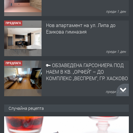
преди 1 ден
ПРЕДЛАГА
Нов апартамент на ул. Липа до
Езикова гимназия
преди 1 ден
ПРЕДЛАГА
🔑 ОБЗАВЕДЕНА ГАРСОНИЕРА ПОД
НАЕМ В КВ. „ОРФЕЙ“ – ДО
КОМПЛЕКС „ВЕСПРЕМ“, ГР. ХАСКОВО
преди 2 дни
ПРЕДЛАГА
НАПЪЛНО ОБЗАВЕДЕН И
Случайна рецепта
ОБОРУДВАН ТРИСТАЕН
АПАРТАМЕНТ В ЦЕНТЪРА НА ГР.
ХАСКОВО
преди 3 дни