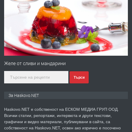
ПРЕДЛАГА
Давам гараж под наем
преди 3 дни
ПРЕДЛАГА
№4120 Магазин/Офис под наем в кв.
Любен Каравелов, Хасково-близо до
Желе от сливи и мандарини
градската градина!
Търси
преди 3 дни
ПРЕДЛАГА
ПРОСТОРЕН ТРИСТАЕН
За Haskovo.NET
АПАРТАМЕНТ В НОВА СГРАДА КВ.
КУБА
Haskovo.NET е собственост на ЕСКОМ МЕДИА ГРУП ООД.
Всички статии, репортажи, интервюта и други текстови,
преди 4 дни
графични и видео материали, публикувани в сайта, са
собственост на Haskovo.NET, освен ако изрично е посочено
ПРЕДЛАГА
Продавам парцел в гр. Хасково кв.