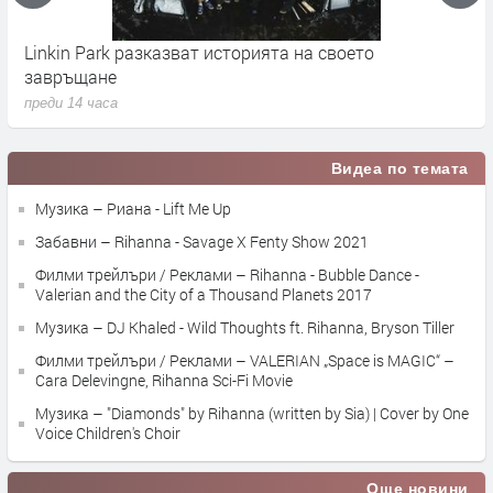
Linkin Park разказват историята на своето
M
завръщане
с
преди 14 часа
п
Видеа по темата
Музика – Риана - Lift Me Up
Забавни – Rihanna - Savage X Fenty Show 2021
Филми трейлъри / Реклами – Rihanna - Bubble Dance - ‫
Valerian and the City of a Thousand Planets 2017
Музика – DJ Khaled - Wild Thoughts ft. Rihanna, Bryson Tiller
Филми трейлъри / Реклами – VALERIAN „Space is MAGIC“ –
Cara Delevingne, Rihanna Sci-Fi Movie
Музика – "Diamonds" by Rihanna (written by Sia) | Cover by One
Voice Children's Choir
Още новини