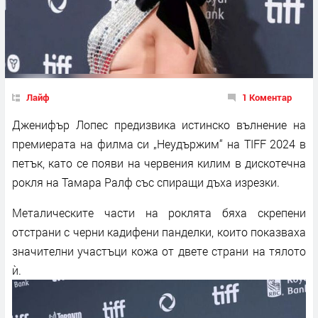
Лайф
1 Коментар
Дженифър Лопес предизвика истинско вълнение на
премиерата на филма си „Неудържим“ на TIFF 2024 в
петък, като се появи на червения килим в дискотечна
рокля на Тамара Ралф със спиращи дъха изрезки.
Металическите части на роклята бяха скрепени
отстрани с черни кадифени панделки, които показваха
значителни участъци кожа от двете страни на тялото
ѝ.