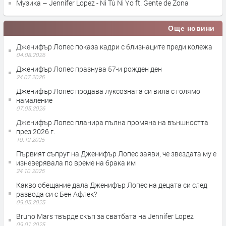
Музика – Jennifer Lopez - Ni Tú Ni Yo ft. Gente de Zona
Още новини
Дженифър Лопес показа кадри с близнаците преди колежа
04.08.2026
Дженифър Лопес празнува 57-и рожден ден
24.07.2026
Дженифър Лопес продава луксозната си вила с голямо
намаление
07.05.2026
Дженифър Лопес планира пълна промяна на външността
през 2026 г.
10.12.2025
Първият съпруг на Дженифър Лопес заяви, че звездата му е
изневерявала по време на брака им
24.10.2025
Какво обещание дала Дженифър Лопес на децата си след
развода си с Бен Афлек?
09.05.2025
Bruno Mars твърде скъп за сватбата на Jennifer Lopez
09.01.2025