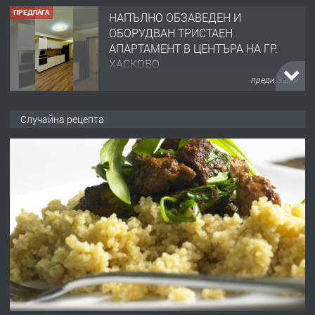
ПРЕДЛАГА
НАПЪЛНО ОБЗАВЕДЕН И
ОБОРУДВАН ТРИСТАЕН
АПАРТАМЕНТ В ЦЕНТЪРА НА ГР.
ХАСКОВО
преди 3 дни
ПРЕДЛАГА
Давам гараж под наем
Случайна рецепта
преди 3 дни
ПРЕДЛАГА
№4120 Магазин/Офис под наем в кв.
Любен Каравелов, Хасково-близо до
градската градина!
преди 3 дни
ПРЕДЛАГА
ПРОСТОРЕН ТРИСТАЕН