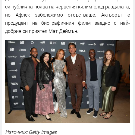
си публична поява на червения килим след раздялата,
но Афлек забележимо отсъстваше. Актьорът е
продуцент на биографичния филм заедно с най-
добрия си приятел Мат Деймън.
Източник: Getty Images