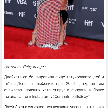
Източник: Getty Images
Двойката си бе направила също татуировките „той и
тя“ на Деня на влюбените през 2023 г., първият им
съвместен празник като съпруг и съпруга, а Лопес
тогава заяви в Instagram: „#CommitmentIsSexy.“
Джей Ло със сигурност изглеждаше уверена в първата