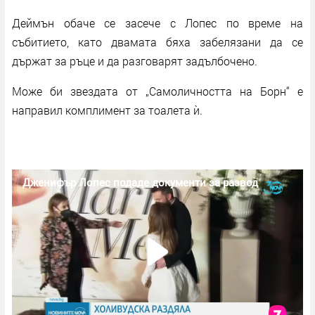
Деймън обаче се засече с Лопес по време на
събитието, като двамата бяха забелязани да се
държат за ръце и да разговарят задълбочено.
Може би звездата от „Самоличността на Борн“ е
направил комплимент за тоалета ѝ.