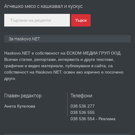
АПАРТАМЕНТ В НОВА СГРАДА КВ.
Агнешко месо с кашкавал и кускус
КУБА
Търси
преди 4 дни
ПРЕДЛАГА
Продавам парцел в гр. Хасково кв.
За Haskovo.NET
Хисаря до ток, вода,канализация,
асфалт 0889 537 426
Haskovo.NET е собственост на ЕСКОМ МЕДИА ГРУП ООД.
Всички статии, репортажи, интервюта и други текстови,
преди 4 дни
графични и видео материали, публикувани в сайта, са
собственост на Haskovo.NET, освен ако изрично е посочено
ПРЕДЛАГА
СГЛОБЯВАНЕ НА МЕБЕЛИ.
друго.
Главен редактор
Телефони
преди 4 дни
Анета Кутелова
038 536 277
038 536 555
ПРЕДЛАГА
№4119 Едностаен обзаведен
038 536 554 - Реклама
апартамент под наем в кв.
Училищни, гр. Хасково.