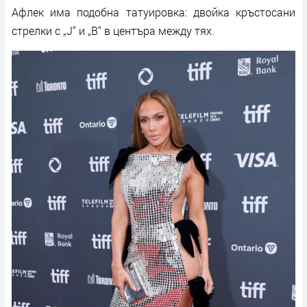
Афлек има подобна татуировка: двойка кръстосани
стрелки с „J“ и „B“ в центъра между тях.