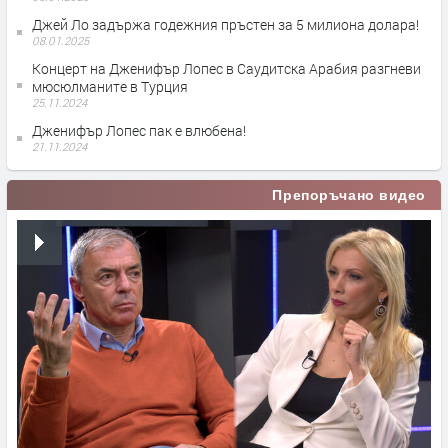
Джей Ло задържа годежния пръстен за 5 милиона долара!
08.01.2025
Концерт на Дженифър Лопес в Саудитска Арабия разгневи
мюсюлманите в Турция
25.11.2024
Дженифър Лопес пак е влюбена!
21.11.2024
Препоръчано видео