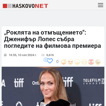
„Роклята на отмъщението“:
Дженифър Лопес събра
погледите на филмова премиера
16:55, 10 сеп 2024 г.
6,616
0
0