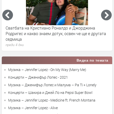
Сватбата на Кристиано Роналдо и Джорджина
Д
Родригес и какво знаем дотук, освен че ще е другата
Р
седмица
п
преди 4 дни
Видеа по темата
Музика – Jennifer Lopez - On My Way (Marry Me)
Концерти – Дженифър Лопес - 2021
Музика – Дженифър Лопес и Малума – Pa Ti + Lonely
Концерти – Шакира и Джей Ло на Pepsi Super Bowl
Музика – Jennifer Lopez - Medicine ft. French Montana
Музика – Jennifer Lopez - Alive