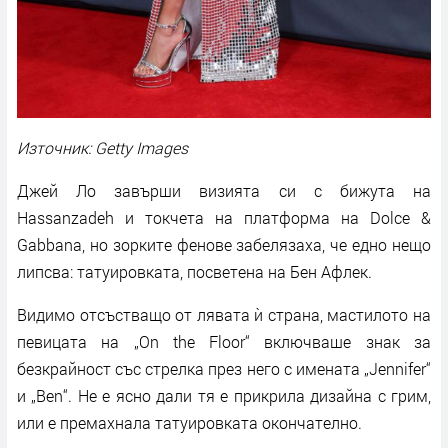
Източник: Getty Images
Джей Ло завърши визията си с бижута на
Hassanzadeh и токчета на платформа на Dolce &
Gabbana, но зорките фенове забелязаха, че едно нещо
липсва: татуировката, посветена на Бен Афлек.
Видимо отсъстващо от лявата ѝ страна, мастилото на
певицата на „On the Floor“ включваше знак за
безкрайност със стрелка през него с имената „Jennifer“
и „Ben“. Не е ясно дали тя е прикрила дизайна с грим,
или е премахнала татуировката окончателно.