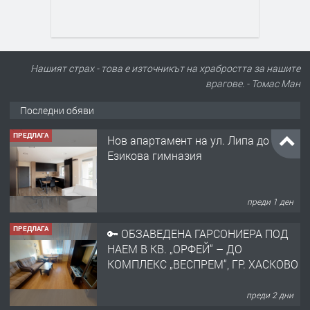
Нашият страх - това е източникът на храбростта за нашите
врагове. - Томас Ман
Последни обяви
ПРЕДЛАГА
Нов апартамент на ул. Липа до
Езикова гимназия
преди 1 ден
ПРЕДЛАГА
🔑 ОБЗАВЕДЕНА ГАРСОНИЕРА ПОД
НАЕМ В КВ. „ОРФЕЙ“ – ДО
КОМПЛЕКС „ВЕСПРЕМ“, ГР. ХАСКОВО
преди 2 дни