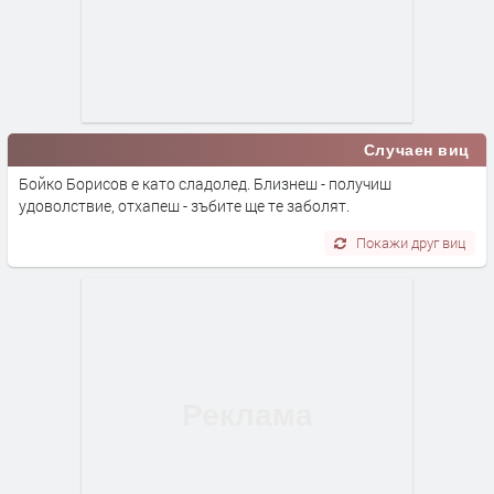
Случаен виц
Бойко Борисов е като сладолед. Близнеш - получиш
удоволствие, отхапеш - зъбите ще те заболят.
Покажи друг виц