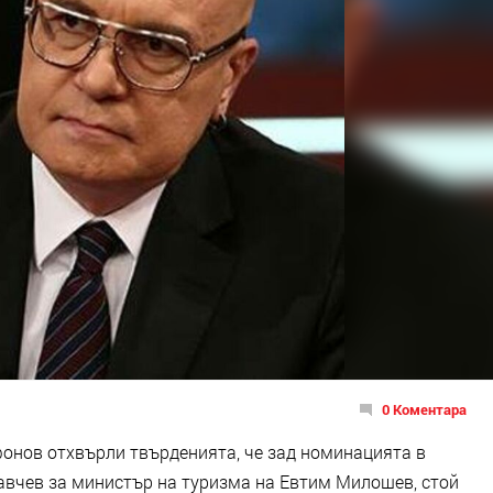
0 Коментара
фонов отхвърли твърденията, че зад номинацията в
авчев за министър на туризма на Евтим Милошев, стой