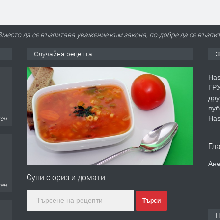
Вместо да се възпитава уважение към закона, по-добре да се възпит
Случайна рецепта
З
Has
ГРУ
дру
пуб
Has
ден
Гл
Ане
Супи с ориз и домати
ден
Търси
П