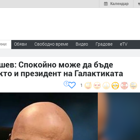
Календар
ини
Обяви
Свободно време
Видео
Градове
eTV
шев: Спокойно може да бъде
кто и президент на Галактиката
0
1