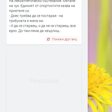
На лекоатлетическо състезание. Мятане
на чук. Единият от спортистите казва на
приятеля си:
- Днес трябва да се постарая - на
трибуната е жена ми.
- И да се стараеш, и да не се стараеш, все
едно. До там няма да хвърлиш...
Покажи друг виц