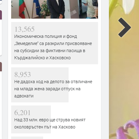
13,565
Икономическа полиция и фонд
„Земеделие“ са разкрили присвояване
на субсидии за фиктивни пасища в
Кърджалийско и Хасковско
8,953
Не дадоха ход на делото за отвличане
на млада жена заради отпуск на
адвокати
6,201
Над 33 млн. евро ще струва новият
От 9 август приключва
Млад пилот напуска ВВС 
околовръстен път на Хасково
двойното етикетиране - какво
скандално обръщение къ
се променя за потребителите
Румен Радев и компания