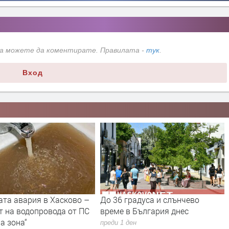
да можете да коментирате. Правилата -
тук
.
Вход
ата авария в Хасково –
До 36 градуса и слънчево
т на водопровода от ПС
време в България днес
а зона“
преди 1 ден