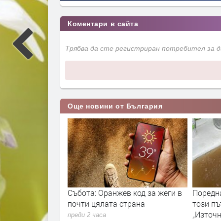
Коментари в сайта
Трябва да сте регистриран потребител за 
Още новини от България
ша по-чист
Събота: Оранжев код за жеги в
Поредн
матът изпраща
почти цялата страна
този пъ
и сигнали- В
„Източн
преди 2 часа