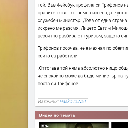
той. Във Фейсбук профила си Трифонов н
правителство, с огромна изненада е уста
служебен министър. „Това от една страна
искрено ме разсмя. Лицето Евтим Милоше
вероятно разбира от туризъм, защото сигу
Трифонов посочва, че е махнал по обект
които са работили.
„Оттогава той няма абсолютно нищо общо
че спокойно може да бъде министър на ту
поста си Трифонов.
Източник:
Haskovo.NET
Видеа по темата