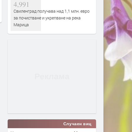
4,991
преди 1 ден
преди 1 ден
Свиленград получава над 1,1 млн. евро
за почистване и укрепване на река
Марица
Случаен виц