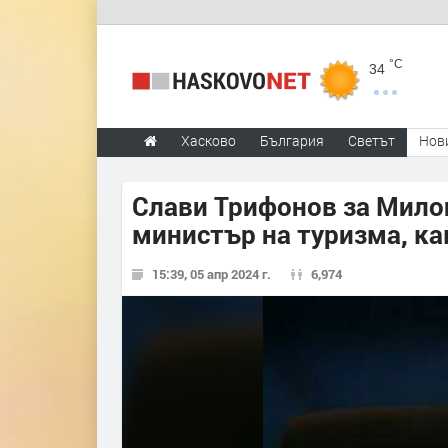
°C
34
Хасково
България
Светът
Нов
Слави Трифонов за Мило
министър на туризма, ка
15:39, 05 апр 2024 г.
6,974