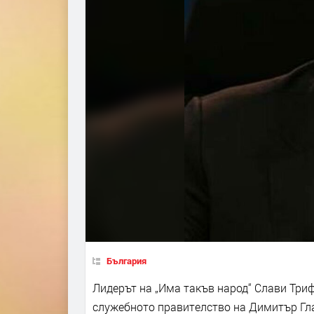
България
Лидерът на „Има такъв народ“ Слави Три
служебното правителство на Димитър Гл