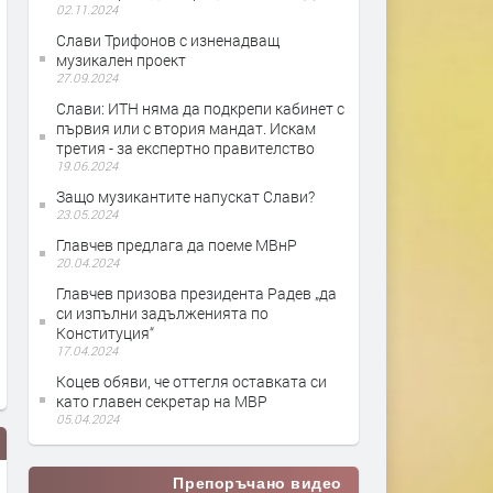
02.11.2024
Слави Трифонов с изненадващ
музикален проект
27.09.2024
Слави: ИТН няма да подкрепи кабинет с
първия или с втория мандат. Искам
третия - за експертно правителство
19.06.2024
Защо музикантите напускат Слави?
23.05.2024
Главчев предлага да поеме МВнР
20.04.2024
Главчев призова президента Радев „да
си изпълни задълженията по
Конституция“
17.04.2024
Коцев обяви, че оттегля оставката си
като главен секретар на МВР
05.04.2024
Препоръчано видео