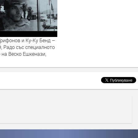
рифонов и Ку-Ку Бенд –
, Радо със специалното
 на Веско Ешкенази,