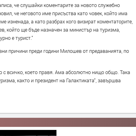
аписа, че слушайки коментарите за новото служебно
новил, че неговото име присъства като човек, който има
 ме изненада, а като разбрах кого визират коментаторите,
в, който ще бъде назначен за министър на туризма,
рно е турист.“
ивни причини преди години Милошев от предаванията, по
 с всичко, което правя. Ама абсолютно нищо общо. Така
ризма, както и президент на Галактиката“, завършва