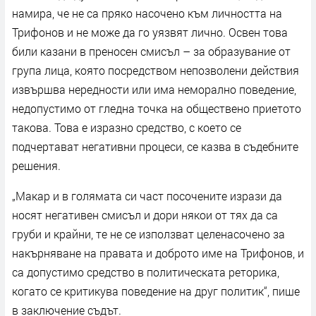
намира, че не са пряко насочено към личността на
Трифонов и не може да го уязвят лично. Освен това
били казани в преносен смисъл – за образувание от
група лица, която посредством непозволени действия
извършва нередности или има неморално поведение,
недопустимо от гледна точка на обществено приетото
такова. Това е изразно средство, с което се
подчертават негативни процеси, се казва в съдебните
решения.
„Макар и в голямата си част посочените изрази да
носят негативен смисъл и дори някои от тях да са
груби и крайни, те не се използват целенасочено за
накърняване на правата и доброто име на Трифонов, и
са допустимо средство в политическата реторика,
когато се критикува поведение на друг политик“, пише
в заключение съдът.