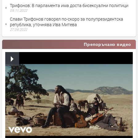
Трифонов: В парламента има доста бисексуални политици
05.11.2022
Слави Трифонов говорел по-скоро за полупрезидентска
република, уточнява Ива Митева
27.08.2022
Препоръчано видео