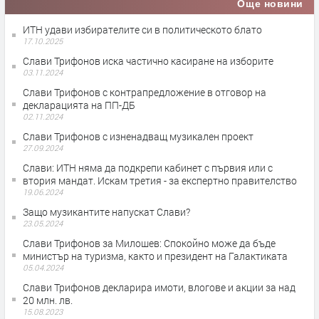
Още новини
ИТН удави избирателите си в политическото блато
17.10.2025
Слави Трифонов иска частично касиране на изборите
03.11.2024
Слави Трифонов с контрапредложение в отговор на
декларацията на ПП-ДБ
02.11.2024
Слави Трифонов с изненадващ музикален проект
27.09.2024
Слави: ИТН няма да подкрепи кабинет с първия или с
втория мандат. Искам третия - за експертно правителство
19.06.2024
Защо музикантите напускат Слави?
23.05.2024
Слави Трифонов за Милошев: Спокойно може да бъде
министър на туризма, както и президент на Галактиката
05.04.2024
Слави Трифонов декларира имоти, влогове и акции за над
20 млн. лв.
15.08.2023