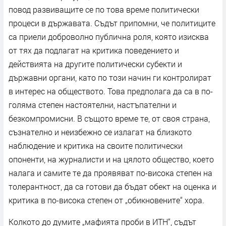
повод развиващите се по това време политически
процеси в държавата. Съдът припомни, че политиците
са приели доброволно публична роля, която изисква
от тях да подлагат на критика поведението и
действията на другите политически субекти и
държавни органи, като по този начин ги контролират
в интерес на обществото. Това предполага да са в по-
голяма степен настоятелни, настъпателни и
безкомпромисни. В същото време те, от своя страна,
съзнателно и неизбежно се излагат на близкото
наблюдение и критика на своите политически
опоненти, на журналисти и на цялото общество, което
налага и самите те да проявяват по-висока степен на
толерантност, да са готови да бъдат обект на оценка и
критика в по-висока степен от „обикновените“ хора.
Колкото до думите „мафията проби в ИТН“, съдът