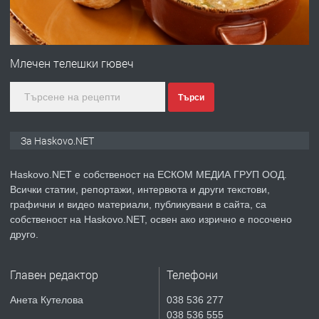
преди 2 дни
ПРЕДЛАГА
СГЛОБЯВАНЕ НА МЕБЕЛИ.
Млечен телешки гювеч
Търси
преди 2 дни
ПРЕДЛАГА
№4119 Едностаен обзаведен
За Haskovo.NET
апартамент под наем в кв.
Училищни, гр. Хасково.
Haskovo.NET е собственост на ЕСКОМ МЕДИА ГРУП ООД.
Всички статии, репортажи, интервюта и други текстови,
преди 2 дни
графични и видео материали, публикувани в сайта, са
собственост на Haskovo.NET, освен ако изрично е посочено
ПРЕДЛАГА
Къртене на бетон! Събаряне на
друго.
сгради!
Главен редактор
Телефони
преди 2 дни
Анета Кутелова
038 536 277
038 536 555