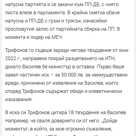
напусна партията и се закачи към ПП-ДБ, с чиято
листа влезе в парламента. В крайна сметка обаче
напусна и ПП-ДБ с гръм и трясък, изнасяйки
прословутия запис от партийната сбирка на ПП. В
момента е лидер на МЕЧ.
Трифонов го съдеше заради негови твърдения от юни
2022 г., направени покрай разцепването на ИТН,
докато Василев бе министър в оставка. Първо беше
завел частичен иск – за 50 000 лв. за неимуществени
вреди, причинени от изявления на Василев, които
според Трифонов съдържат обиди и клеветнически
изказвания.
В иска си Трифонов цитира 18 твърдения на Василев.
Например, че сваля доверието си от него. „Дойде
моментът, в който, за мое огромно съжаление,