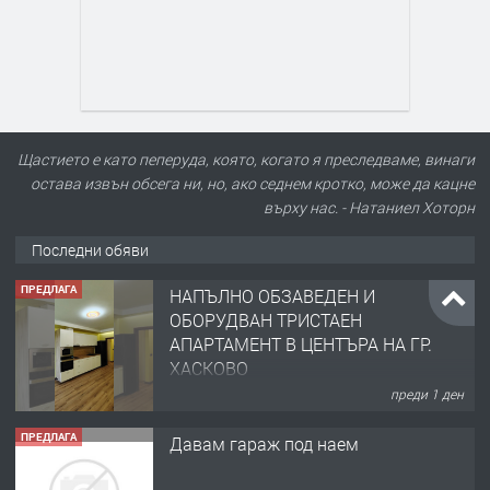
Щастието е като пеперуда, която, когато я преследваме, винаги
остава извън обсега ни, но, ако седнем кротко, може да кацне
върху нас. - Натаниел Хоторн
Последни обяви
ПРЕДЛАГА
НАПЪЛНО ОБЗАВЕДЕН И
ОБОРУДВАН ТРИСТАЕН
АПАРТАМЕНТ В ЦЕНТЪРА НА ГР.
ХАСКОВО
преди 1 ден
ПРЕДЛАГА
Давам гараж под наем