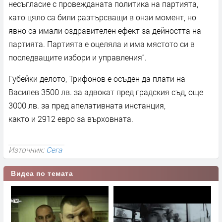
несъгласие с провежданата политика на партията,
като цяло са били разтърсващи в онзи момент, но
явно са имали оздравителен ефект за дейността на
партията. Партията е оцеляла и има мястото си в
последващите избори и управления“.
Губейки делото, Трифонов е осъден да плати на
Василев 3500 лв. за адвокат пред градския съд, още
3000 лв. за пред апелативната инстанция,
както и 2912 евро за върховната.
Източник:
Сега
Видеа по темата