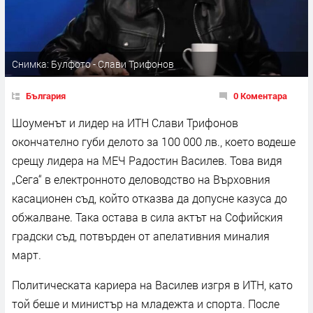
Снимка: Булфото - Слави Трифонов
България
0 Коментара
Шоуменът и лидер на ИТН Слави Трифонов
окончателно губи делото за 100 000 лв., което водеше
срещу лидера на МЕЧ Радостин Василев. Това видя
„Сега“ в електронното деловодство на Върховния
касационен съд, който отказва да допусне казуса до
обжалване. Така остава в сила актът на Софийския
градски съд, потвърден от апелативния миналия
март.
Политическата кариера на Василев изгря в ИТН, като
той беше и министър на младежта и спорта. После