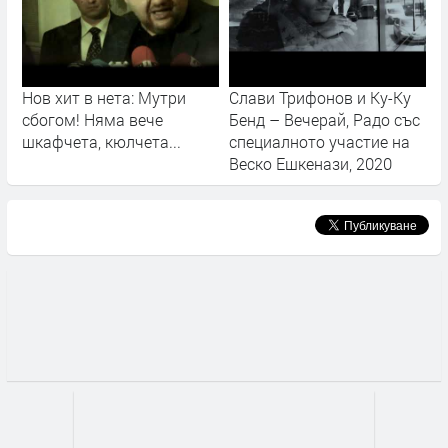
Нов хит в нета: Мутри
Слави Трифонов и Ку-Ку
сбогом! Няма вече
Бенд – Вечерай, Радо със
шкафчета, кюлчета...
специалното участие на
Веско Ешкенази, 2020