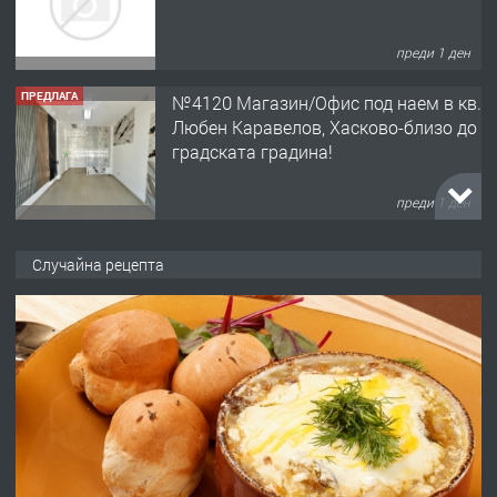
преди 1 ден
ПРЕДЛАГА
№4120 Магазин/Офис под наем в кв.
Любен Каравелов, Хасково-близо до
градската градина!
преди 1 ден
ПРЕДЛАГА
ПРОСТОРЕН ТРИСТАЕН
Случайна рецепта
АПАРТАМЕНТ В НОВА СГРАДА КВ.
КУБА
преди 2 дни
ПРЕДЛАГА
Продавам парцел в гр. Хасково кв.
Хисаря до ток, вода,канализация,
асфалт 0889 537 426