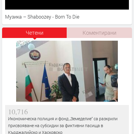
Музика – Shaboozey - Born To Die
Четени
Коментирани
10,716
Икономическа полиция и фонд „Земеделие“ са разкрили
присвояване на субсидии за фиктивни пасища в
Кърджалийско и Хасковско