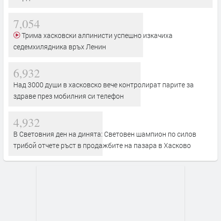
7,054
Трима хасковски алпинисти успешно изкачиха
седемхилядника връх Ленин
6,932
Над 3000 души в хасковско вече контролират парите за
здраве през мобилния си телефон
4,932
В Световния ден на динята: Световен шампион по силов
трибой отчете ръст в продажбите на пазара в Хасково