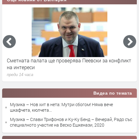
Сметната палата ще провeрява Пеевски за конфликт
Д
на интереси
х
преди 14 часа
п
Видеа по темата
Музика – Нов хит в нета: Мутри сбогом! Няма вече
шкафчета, кюлчета...
Музика – Слави Трифонов и Ку-Ку Бенд – Вечерай, Радо със
специалното участие на Веско Ешкенази, 2020