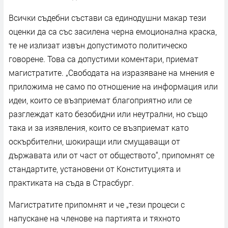
Всички съдебни състави са единодушни макар тези
оценки да са със засилена черна емоционална краска,
те не излизат извън допустимото политическо
говорене. Това са допустими коментари, приемат
магистратите. „Свободата на изразяване на мнения е
приложима не само по отношение на информация или
идеи, които се възприемат благоприятно или се
разглеждат като безобидни или неутрални, но също
така и за изявления, които се възприемат като
оскърбителни, шокиращи или смущаващи от
държавата или от част от обществото“, припомнят се
стандартите, установени от Конституцията и
практиката на съда в Страсбург.
Магистратите припомнят и че „тези процеси с
напускане на членове на партията и тяхното