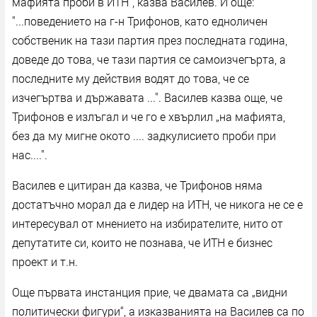
мафията проби в ИТН“, казва Василев. И още:
"...поведението на г-н Трифонов, като едноличен
собственик на тази партия през последната година,
доведе до това, че тази партия се самоизчегърта, а
последните му действия водят до това, че се
изчегъртва и държавата ...". Василев казва още, че
Трифонов е излъгал и че го е хвърлил „на мафията,
без да му мигне окото .... задкулисието проби при
нас....".
Василев е цитиран да казва, че Трифонов няма
достатъчно морал да е лидер на ИТН, че никога не се е
интересувал от мнението на избирателите, нито от
депутатите си, които не познава, че ИТН е бизнес
проект и т.н.
Още първата инстанция прие, че двамата са „видни
политически фигури“, а изказванията на Василев са по