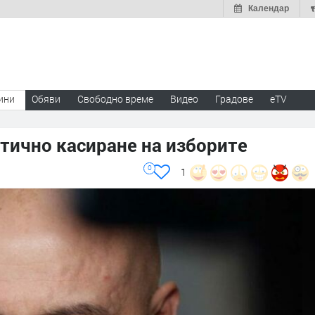
Календар
ини
Обяви
Свободно време
Видео
Градове
eTV
тично касиране на изборите
0
1