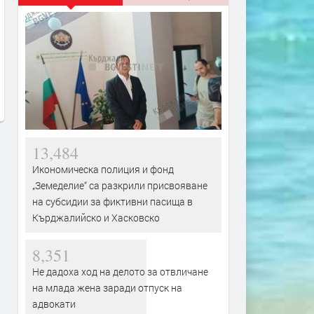
ъс
В Европа се диша по-чист
Турция взима 33% 
м
въздух, но климатът изпраща
проучванията за н
все по-тревожни сигнали- В
блок „Хан Тервел“ 
България показваме как можем
българската зона 
да правим и крачка назад
море. Какво значи
преди 1 ден
преди 1 ден
13,484
Икономическа полиция и фонд
„Земеделие“ са разкрили присвояване
на субсидии за фиктивни пасища в
Кърджалийско и Хасковско
8,351
Не дадоха ход на делото за отвличане
на млада жена заради отпуск на
адвокати