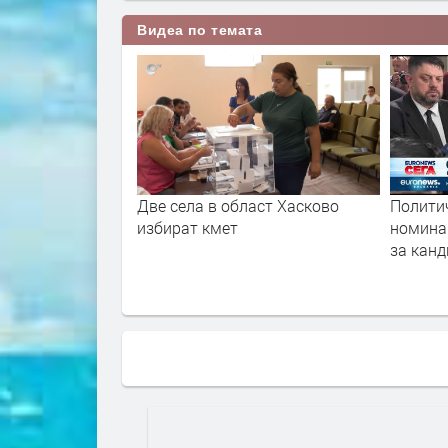
Видеа по темата
 област Хасково
Политически реакции след
Нов
ет
номинацията на Антон Хекимян
за кандидат-кмет на София