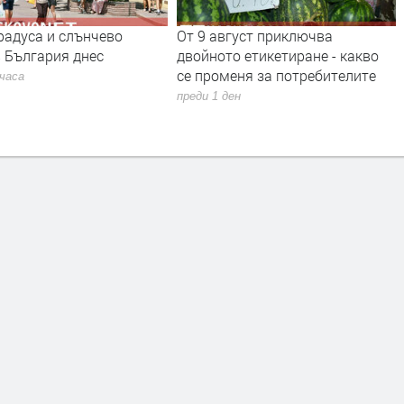
От 9 август приключва
Млад пилот напуска ВВС с
двойното етикетиране - какво
скандално обръщение къ
се променя за потребителите
Румен Радев и компания
преди 1 ден
преди 1 ден