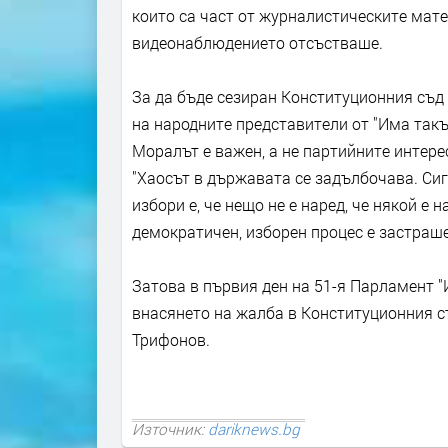
които са част от журналистическите матер
видеонаблюдението отсъстваше.
За да бъде сезиран Конституционния съд 
на народните представители от "Има такъ
Моралът е важен, а не партийните интере
"Хаосът в държавата се задълбочава. Сиг
избори е, че нещо не е наред, че някой е 
демократичен, изборен процес е застраше
Затова в първия ден на 51-я Парламент "
внасянето на жалба в Конституционния съ
Трифонов.
Източник:
dariknews.bg