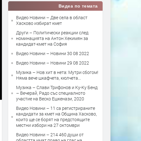
Видеа по темата
Видео Новини – Две села в област
Хасково избират кмет
Други – Политически реакции след
номинацията на Антон Хекимян за
кандидат-кмет на София
Видео Новини – Новини 30 08 2022
Видео Новини – Новини 29 08 2022
Музика – Нов хит в нета: Мутри сбогом!
Няма вече шкафчета, кюлчета...
Музика – Слави Трифонов и Ку-Ку Бенд
– Вечерай, Радо със специалното
участие на Веско Ешкенази, 2020
Видео Новини – 11 са регистрираните
кандидати за кмет на Община Хасково,
които ще се борят на предстоящите
местни избори на 27 октомври
Видео Новини – 214 460 души от
областта имат право на глас на