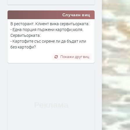
Случаен виц
В ресторант. Клиент вика сервитьорката:
- Една порция пържени картофи,моля.
Сервитьорката:
- Картофите със сирене ли да бъдат или
без картофи?
Покажи друг виц