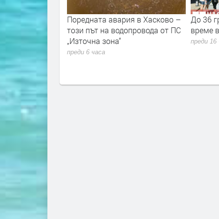
та авария в Хасково –
До 36 градуса и слънчево
 на водопровода от ПС
време в България днес
 зона“
преди 16 часа
аса