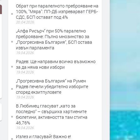
Обрат при паралелното преброяване на
100%, "Мяра": ПП-ДБ изпреварват ГЕРБ-
СДС, БСП остават под 4%
20.04.2026
„Алфа Рисърч“ при 50% паралелно
преброяване: Пълно мнозинство за
„Прогресивна България“, БСП остава
извън парламента
19.04.2026
Радев: Ще направим всичко възможно
Нов хит в нета: Мутри сбогом!
Слави Трифонов и Ку-
за да няма нови избори
Няма вече шкафчета, кюлчета...
Вечерай, Радо със сп
19.04.2026
участие на Веско Ешк
„Прогресивна България“ на Румен
2020
Радев печели убедително изборите
според екзитпуловете
19.04.2026
В Любимец гласуват „като за
последно“ – свършиха хартиените
бюлетини, активността там стигна
46,76%
19.04.2026
Излез и гласувай! Важно е!