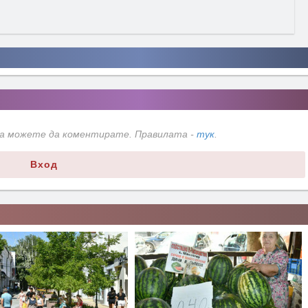
да можете да коментирате. Правилата -
тук
.
Вход