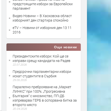
предстоящите избори за Европейски
парламент
Видео Новини – В Хасковска област
изборният ден стартира спокойно
eTV – Новини от изборния ден 13 11
2016
Още новини
Президентските избори: Кой ще се
изправи срещу кандидата на Радев
22.07.2026
Предсрочни парламентарни избори
искат студентите в Сърбия
29.06.2026
Паралелно преброяване на „Маркет
ЛИНКС“ при 100%: „Прогресивна
България“ с мнозинство, ПП-ДБ
изпреварва ГЕРБ в оспорвана битка за
второто място
20.04.2026