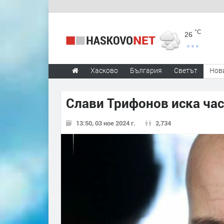
°C
26
Хасково
България
Светът
Нов
Слави Трифонов иска час
13:50, 03 ное 2024 г.
2,734