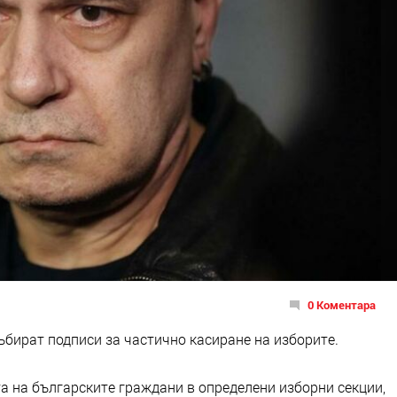
0 Коментара
събират подписи за частично касиране на изборите.
та на българските граждани в определени изборни секции,