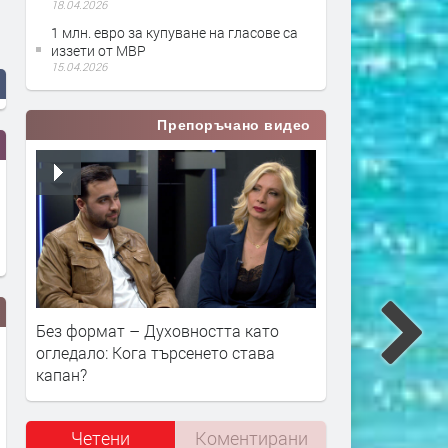
18.04.2026
1 млн. евро за купуване на гласове са
иззети от МВР
15.04.2026
Препоръчано видео
Без формат – Духовността като
огледало: Кога търсенето става
капан?
Четени
Коментирани