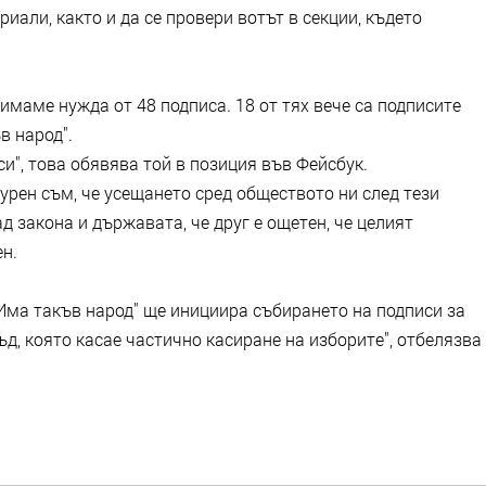
иали, както и да се провери вотът в секции, където
имаме нужда от 48 подписа. 18 от тях вече са подписите
в народ".
си", това обявява той в позиция във Фейсбук.
урен съм, че усещането сред обществото ни след тези
над закона и държавата, че друг е ощетен, че целият
н.
Има такъв народ" ще инициира събирането на подписи за
д, която касае частично касиране на изборите", отбелязва