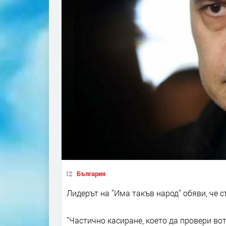
България
Лидерът на "Има такъв народ" обяви, че 
"Частично касиране, което да провери во