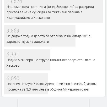
13,674
Икономическа полиция и фонд „Земеделие“ са разкрили
присвояване на субсидии за фиктивни пасища в
Кърджалийско и Хасковско
9,869
Не дадоха ход на делото за отвличане на млада жена
заради отпуск на адвокати
6,331
Над 33 млн. евро ще струва новият околовръстен път на
Хасково
6,050
Позиция на Муса Чолак: Арестът ми е по сценарий, искам
проверка за 3,3 млн. лева в община Минерални бани