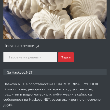
ПРЕДЛАГА
Давам гараж под наем
преди 4 дни
ПРЕДЛАГА
№4120 Магазин/Офис под наем в кв.
Любен Каравелов, Хасково-близо до
Целувки с лешници
градската градина!
Търси
преди 4 дни
ПРЕДЛАГА
ПРОСТОРЕН ТРИСТАЕН
За Haskovo.NET
АПАРТАМЕНТ В НОВА СГРАДА КВ.
КУБА
Haskovo.NET е собственост на ЕСКОМ МЕДИА ГРУП ООД.
Всички статии, репортажи, интервюта и други текстови,
преди 5 дни
графични и видео материали, публикувани в сайта, са
собственост на Haskovo.NET, освен ако изрично е посочено
ПРЕДЛАГА
Продавам парцел в гр. Хасково кв.
друго.
Хисаря до ток, вода,канализация,