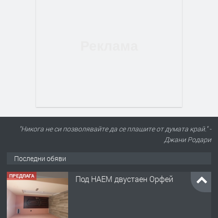
"Никога не си позволявайте да се плашите от думата край." -
Джани Родари
Последни обяви
ПРЕДЛАГА
Под НАЕМ двустаен Орфей