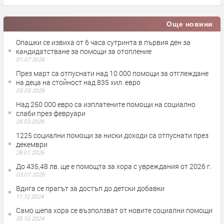
Още новини
Опашки се извиха от 6 часа сутринта в първия ден за
кандидатстване за помощи за отопление
01.07.2026
През март са отпуснати над 10 000 помощи за отглеждане
на деца на стойност над 835 хил. евро
05.05.2026
Над 250 000 евро са изплатените помощи на социално
слаби през февруари
25.03.2026
1225 социални помощи за ниски доходи са отпуснати през
декември
28.01.2026
До 435,48 лв. ще е помощта за хора с увреждания от 2026 г.
03.07.2025
Вдига се прагът за достъп до детски добавки
11.12.2024
Само шепа хора се възползват от новите социални помощи
25.10.2024