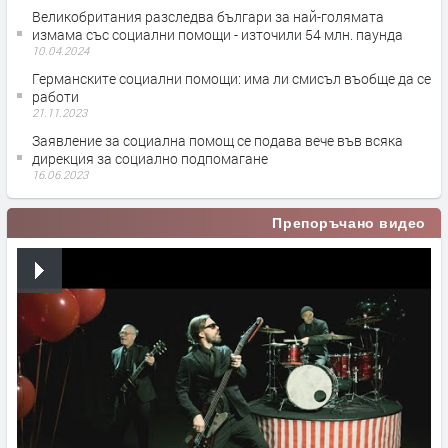
Великобритания разследва българи за най-голямата
измама със социални помощи - източили 54 млн. паунда
10.04.2024
Германските социални помощи: има ли смисъл въобще да се
работи
21.11.2023
Заявление за социална помощ се подава вече във всяка
дирекция за социално подпомагане
16.06.2023
Препоръчано видео