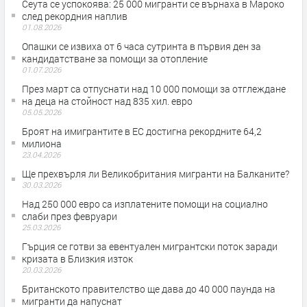
Сеута се успокоява: 25 000 мигранти се върнаха в Мароко
след рекордния наплив
01.08.2026
Опашки се извиха от 6 часа сутринта в първия ден за
кандидатстване за помощи за отопление
01.07.2026
През март са отпуснати над 10 000 помощи за отглеждане
на деца на стойност над 835 хил. евро
05.05.2026
Броят на имигрантите в ЕС достигна рекордните 64,2
милиона
23.04.2026
Ще прехвърля ли Великобритания мигранти на Балканите?
30.03.2026
Над 250 000 евро са изплатените помощи на социално
слаби през февруари
25.03.2026
Гърция се готви за евентуален мигрантски поток заради
кризата в Близкия изток
20.03.2026
Британското правителство ще дава до 40 000 паунда на
мигранти да напуснат