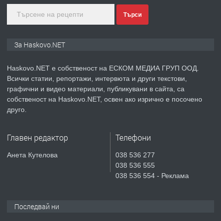
Търси
преди 6 дни
ПРЕДЛАГА
Продавам парцел в гр. Хасково кв.
За Haskovo.NET
Хисаря до ток, вода,канализация,
асфалт 0889 537 426
Haskovo.NET е собственост на ЕСКОМ МЕДИА ГРУП ООД.
Всички статии, репортажи, интервюта и други текстови,
преди 6 дни
графични и видео материали, публикувани в сайта, са
собственост на Haskovo.NET, освен ако изрично е посочено
ПРЕДЛАГА
СГЛОБЯВАНЕ НА МЕБЕЛИ.
друго.
Главен редактор
Телефони
преди 6 дни
Анета Кутелова
038 536 277
038 536 555
ПРЕДЛАГА
№4119 Едностаен обзаведен
038 536 554 - Реклама
апартамент под наем в кв.
Училищни, гр. Хасково.
Последвай ни
преди 6 дни