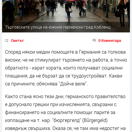
Търговската улица на южния германски град Кобленц
Светът
0 Коментара
Според някои медии помощите в Германия са толкова
високи, че не стимулират търсенето на работа, а точно
обратното - карат хората, които получават социални
плащания, да не бързат да се трудоустройват. Какви
са причините, обяснява "Дойче веле".
Както стана ясно тези дни, германското правителство
е допуснало грешки при изчисленията, свързани с
финансирането на социалните помощи: парите за
изплащане на т. нар. "бюргергелд" (Bürgergeld)
изведнъж свършиха. Оказа се, че там има недостиг на