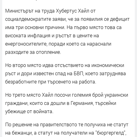
Министърът на труда Хубертус Хайл от
социалдемократите заяви, че за появилия се дефицит
има три основни причини. На първо място това са
високата инфлация и ръстът в цените на
енергоносителите, поради което са нараснали
разходите за отопление.
Но второ място идва отсъствието на икономически
ръст и дори известен спад на БВП, което затруднява
безработните при търсенето на работа.
Но трето място Хайл посочи големия брой украински
граждани, които са дошли в Германия, търсейки
убежище от войната.
По решение на правителството те получиха не статут
на бежанци, а статут на получатели на "бюргергелд",