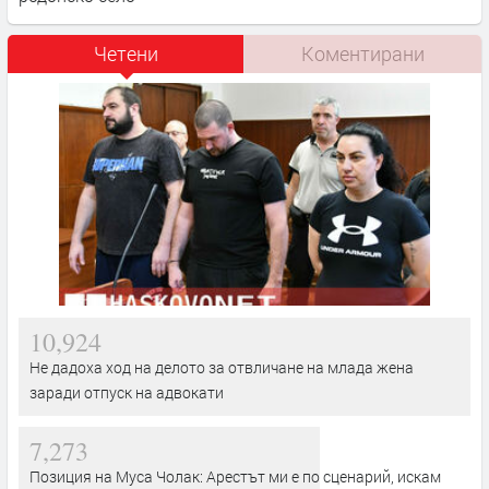
Четени
Коментирани
10,924
Не дадоха ход на делото за отвличане на млада жена
заради отпуск на адвокати
7,273
Позиция на Муса Чолак: Арестът ми е по сценарий, искам