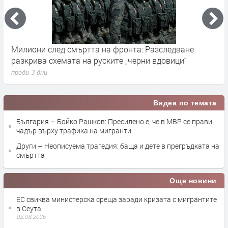
Германските служби разследват руски опити за
Х
влияние върху местния вот през септември
у
преди 4 дни
п
Видеа по темата
България – Бойко Рашков: Пресилено е, че в МВР се прави
чадър върху трафика на мигранти
Други – Неописуема трагедия: баща и дете в прегръдката на
смъртта
Още новини
ЕС свиква министерска среща заради кризата с мигрантите
в Сеута
02.08.2026