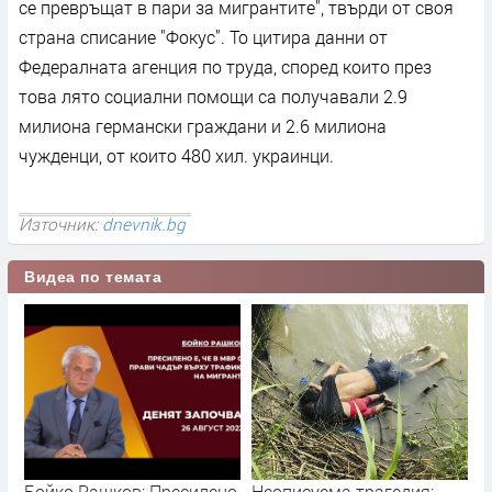
се превръщат в пари за мигрантите", твърди от своя
страна списание "Фокус". То цитира данни от
Федералната агенция по труда, според които през
това лято социални помощи са получавали 2.9
милиона германски граждани и 2.6 милиона
чужденци, от които 480 хил. украинци.
Източник:
dnevnik.bg
Видеа по темата
Бойко Рашков: Пресилено
Неописуема трагедия: