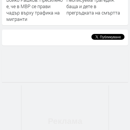
е, че в МВР се прави
баща и дете в
чадър върху трафика на
прегръдката на смъртта
мигранти