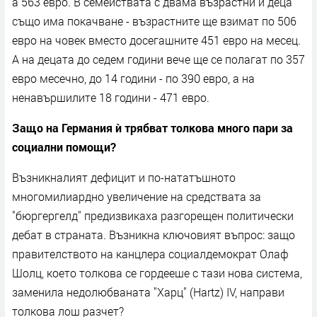
а 563 евро. В семействата с двама възрастни и деца
също има покачване - възрастните ще взимат по 506
евро на човек вместо досегашните 451 евро на месец.
А на децата до седем години вече ще се полагат по 357
евро месечно, до 14 години - по 390 евро, а на
ненавършилите 18 години - 471 евро.
Защо на Германия ѝ трябват толкова много пари за
социални помощи?
Възникналият дефицит и по-нататъшното
многомилиардно увеличение на средствата за
"бюргергелд" предизвикаха разгорещен политически
дебат в страната. Възникна ключовият въпрос: защо
правителството на канцлера социалдемократ Олаф
Шолц, което толкова се гордееше с тази нова система,
заменила недолюбваната "Харц" (Hartz) IV, направи
толкова лош разчет?