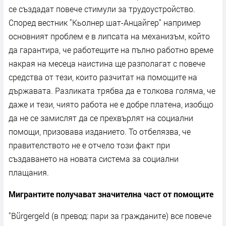
се създадат повече стимули за трудоустройство.
Според вестник "Кьолнер шат-Анцайгер" например
основният проблем е в липсата на механизъм, който
да гарантира, че работещите на пълно работно време
накрая на месеца наистина ще разполагат с повече
средства от тези, които разчитат на помощите на
държавата. Разликата трябва да е толкова голяма, че
даже и тези, чиято работа не е добре платена, изобщо
да не се замислят да се прехвърлят на социални
помощи, призовава изданието. То отбелязва, че
правителството не е отчело този факт при
създаването на новата система за социални
плащания.
Мигрантите получават значителна част от помощите
"Bürgergeld (в превод: пари за гражданите) все повече