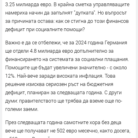
3.25 милиарда евро. В крайна сметка управляващите
намериха начин да запълнят "дупката". Но въпросът
за причината остава: как се стигна до този финансов
дефицит при социалните помощи?
Важно е да се отбележи, че за 2024 година Германия
ще отдели 4.8 милиарда евро допълнително за
финансирането на системата за социални плащания.
Помощите ще бъдат увеличени значително - с около
12%. Най-вече заради високата инфлация. Това
решение изисква сериозен ръст на бюджетния
дефицит, планиран за следващата година. С други
думи: правителството ще трябва да вземе още по-
големи заеми.
През следващата година самотните хора без деца
вече ще получават не 502 евро месечно, както досега,