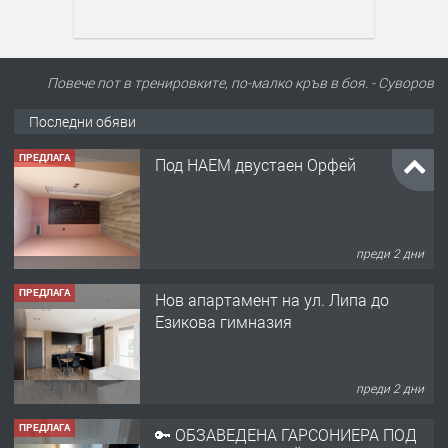
Повече пот в тренировките, по-малко кръв в боя. - Суворов
Последни обяви
ПРЕДЛАГА
Нов апартамент на ул. Липа до
Езикова гимназия
преди 2 дни
ПРЕДЛАГА
🔑 ОБЗАВЕДЕНА ГАРСОНИЕРА ПОД
НАЕМ В КВ. „ОРФЕЙ“ – ДО
КОМПЛЕКС „ВЕСПРЕМ“, ГР. ХАСКОВО
преди 4 дни
ПРЕДЛАГА
НАПЪЛНО ОБЗАВЕДЕН И