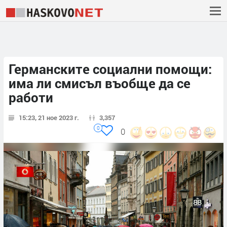
Германските социални помощи:
има ли смисъл въобще да се
работи
15:23, 21 ное 2023 г.
3,357
0
0