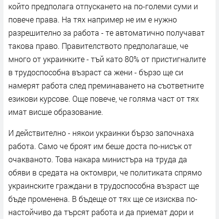
който предполага отпускането на по-големи суми и
повече права. На тях например не им е нужно
разрешително за работа - те автоматично получават
такова право. Правителството предполагаше, че
много от украинките - тъй като 80% от пристигналите
в трудоспособна възраст са жени - бързо ще си
намерят работа след преминаването на съответните
езикови курсове. Още повече, че голяма част от тях
имат висше образование.
И действително - някои украинки бързо започнаха
работа. Само че броят им беше доста по-нисък от
очакваното. Това накара министъра на труда да
обяви в средата на октомври, че политиката спрямо
украинските граждани в трудоспособна възраст ще
бъде променена. В бъдеще от тях ще се изисква по-
настойчиво да търсят работа и да приемат дори и