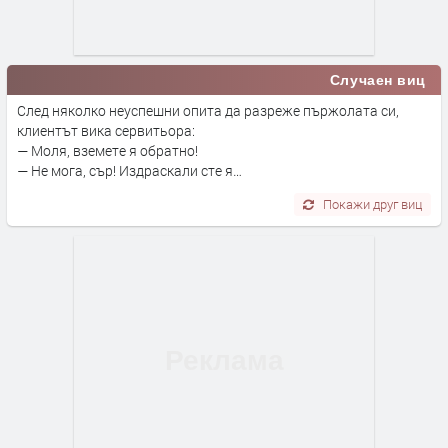
Случаен виц
След няколко неуспешни опита да разреже пържолата си,
клиентът вика сервитьора:
— Моля, вземете я обратно!
— Не мога, сър! Издраскали сте я…
Покажи друг виц