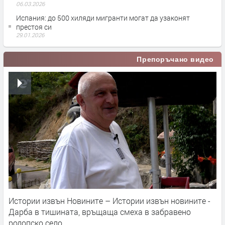
06.03.2026
Испания: до 500 хиляди мигранти могат да узаконят
престоя си
29.01.2026
Препоръчано видео
Истории извън Новините – Истории извън новините -
Дарба в тишината, връщаща смеха в забравено
родопско село