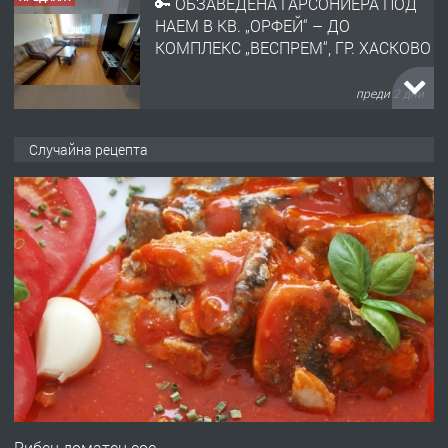
🔑 ОБЗАВЕДЕНА ГАРСОНИЕРА ПОД
НАЕМ В КВ. „ОРФЕЙ“ – ДО
КОМПЛЕКС „ВЕСПРЕМ“, ГР. ХАСКОВО
преди 2 дни
ПРЕДЛАГА
НАПЪЛНО ОБЗАВЕДЕН И
Случайна рецепта
ОБОРУДВАН ТРИСТАЕН
АПАРТАМЕНТ В ЦЕНТЪРА НА ГР.
ХАСКОВО
преди 3 дни
ПРЕДЛАГА
Давам гараж под наем
преди 3 дни
ПРЕДЛАГА
№4120 Магазин/Офис под наем в кв.
Любен Каравелов, Хасково-близо до
Рибен доматен сос