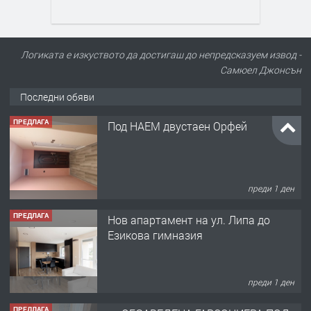
Логиката е изкуството да достигаш до непредсказуем извод -
Самюел Джонсън
Последни обяви
ПРЕДЛАГА
Под НАЕМ двустаен Орфей
преди 1 ден
ПРЕДЛАГА
Нов апартамент на ул. Липа до
Езикова гимназия
преди 1 ден
ПРЕДЛАГА