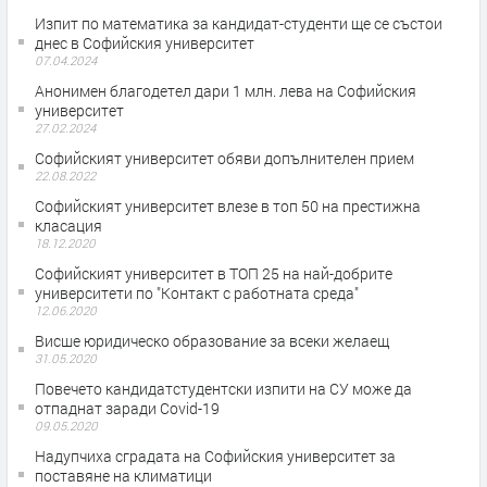
Изпит по математика за кандидат-студенти ще се състои
днес в Софийския университет
07.04.2024
Анонимен благодетел дари 1 млн. лева на Софийския
университет
27.02.2024
Софийският университет обяви допълнителен прием
22.08.2022
Софийският университет влезе в топ 50 на престижна
класация
18.12.2020
Софийският университет в ТОП 25 на най-добрите
университети по "Контакт с работната среда"
12.06.2020
Висше юридическо образование за всеки желаещ
31.05.2020
Повечето кандидатстудентски изпити на СУ може да
отпаднат заради Covid-19
09.05.2020
Надупчиха сградата на Софийския университет за
поставяне на климатици