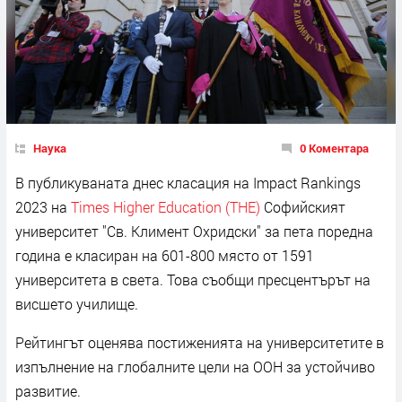
Наука
0 Коментара
В публикуваната днес класация на Impact Rankings
2023 на
Times Higher Education (THE)
Софийският
университет "Св. Климент Охридски" за пета поредна
година е класиран на 601-800 място от 1591
университета в света. Това съобщи пресцентърът на
висшето училище.
Рейтингът оценява постиженията на университетите в
изпълнение на глобалните цели на ООН за устойчиво
развитие.