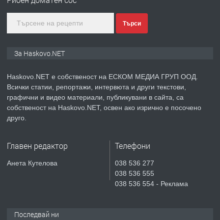
градската градина!
Търси
преди 3 дни
ПРЕДЛАГА
ПРОСТОРЕН ТРИСТАЕН
За Haskovo.NET
АПАРТАМЕНТ В НОВА СГРАДА КВ.
КУБА
Haskovo.NET е собственост на ЕСКОМ МЕДИА ГРУП ООД.
Всички статии, репортажи, интервюта и други текстови,
преди 4 дни
графични и видео материали, публикувани в сайта, са
собственост на Haskovo.NET, освен ако изрично е посочено
ПРЕДЛАГА
Продавам парцел в гр. Хасково кв.
друго.
Хисаря до ток, вода,канализация,
асфалт 0889 537 426
Главен редактор
Телефони
преди 4 дни
Анета Кутелова
038 536 277
038 536 555
ПРЕДЛАГА
СГЛОБЯВАНЕ НА МЕБЕЛИ.
038 536 554 - Реклама
Последвай ни