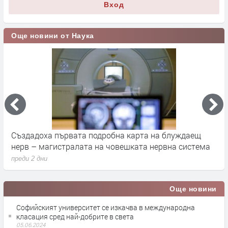
Вход
Още новини от Наука
а
Създадоха първата подробна карта на блуждаещ
А
нерв – магистралата на човешката нервна система
д
преди 2 дни
п
Още новини
Софийският университет се изкачва в международна
класация сред най-добрите в света
05.06.2024