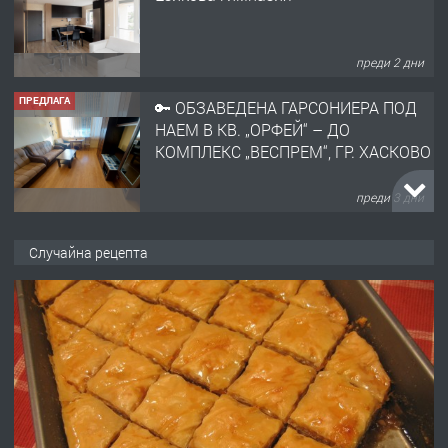
ПРЕДЛАГА
🔑 ОБЗАВЕДЕНА ГАРСОНИЕРА ПОД
НАЕМ В КВ. „ОРФЕЙ“ – ДО
КОМПЛЕКС „ВЕСПРЕМ“, ГР. ХАСКОВО
преди 3 дни
ПРЕДЛАГА
НАПЪЛНО ОБЗАВЕДЕН И
ОБОРУДВАН ТРИСТАЕН
АПАРТАМЕНТ В ЦЕНТЪРА НА ГР.
ХАСКОВО
преди 4 дни
Случайна рецепта
ПРЕДЛАГА
Давам гараж под наем
преди 4 дни
ПРЕДЛАГА
№4120 Магазин/Офис под наем в кв.
Любен Каравелов, Хасково-близо до