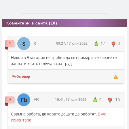
Коментари в сайта (10)
$
$
17
0
1
09:27, 17 юли 2022
Никой в България не трябва да се примири с мизерните
заплати които получава за труд !
Отговор
Fb
FB
9
-16
2
10:41, 17 юли 2022
Срамна работа, да карате децата да работят.
Виж
коментара