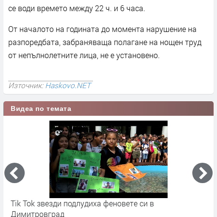
се води времето между 22 ч. и 6 часа.
От началото на годината до момента нарушение на
разпоредбата, забраняваща полагане на нощен труд
от непълнолетните лица, не е установено.
Източник:
Haskovo.NET
Видеа по темата
Майките, които отвличат деца в Япония