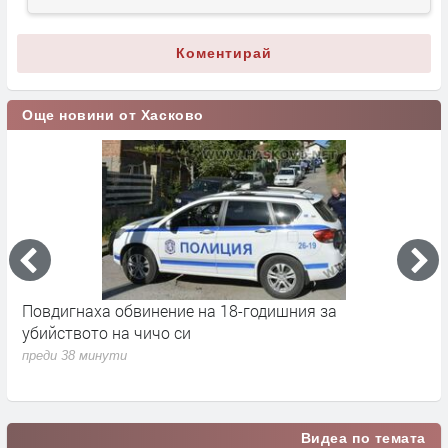
Коментирай
Още новини от Хасково
шния за
МЗ: Д-р Георги Гелов остава начело н
Хасково до приключването на конкурса
на директорите
преди 2 часа
Видеа по темата