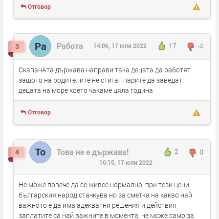
Отговор
Ра
Работа
17
-4
3
14:06, 17 юли 2022
СкапанАта държава направи така децата да работят
защото на родителите не стигат парите да заведат
децата на море което чакаме цяла година
Отговор
То
Това не е държава!
2
0
4
16:15, 17 юли 2022
Не може повече да се живее нормално, при тези цени,
българския народ стачкува но за сметка на какво най
важното е да има адекватни решения и действия
заплатите са най важните в момента, не може само за