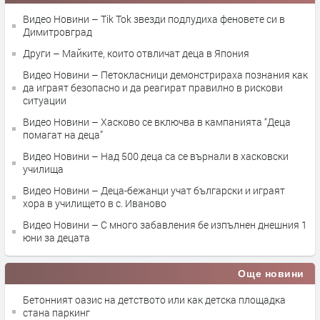
Видео Новини – Tik Tok звезди подлудиха феновете си в
Димитровград
Други – Майките, които отвличат деца в Япония
Видео Новини – Петокласници демонстрираха познания как
да играят безопасно и да реагират правилно в рискови
ситуации
Видео Новини – Хасково се включва в кампанията “Деца
помагат на деца”
Видео Новини – Над 500 деца са се върнали в хасковски
училища
Видео Новини – Деца-бежанци учат български и играят
хора в училището в с. Иваново
Видео Новини – С много забавления бе изпълнен днешния 1
юни за децата
Още новини
Бетонният оазис на детството или как детска площадка
стана паркинг