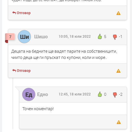
Отговор
Ши
Шишо
5
-1
7
10:05, 18 юли 2022
Децата на бедните ще вадят парите на собственицити,
чиито деца ще ги пръскат по купони, коли и море..
Отговор
Ед
Едно
0
-2
12:45, 18 юли 2022
Точен коментар!