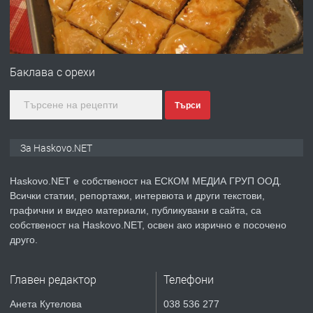
градската градина!
преди 5 дни
ПРЕДЛАГА
ПРОСТОРЕН ТРИСТАЕН
Баклава с орехи
АПАРТАМЕНТ В НОВА СГРАДА КВ.
КУБА
Търси
преди 5 дни
За Haskovo.NET
ПРЕДЛАГА
Продавам парцел в гр. Хасково кв.
Хисаря до ток, вода,канализация,
Haskovo.NET е собственост на ЕСКОМ МЕДИА ГРУП ООД.
асфалт 0889 537 426
Всички статии, репортажи, интервюта и други текстови,
графични и видео материали, публикувани в сайта, са
собственост на Haskovo.NET, освен ако изрично е посочено
преди 5 дни
друго.
ПРЕДЛАГА
СГЛОБЯВАНЕ НА МЕБЕЛИ.
Главен редактор
Телефони
Анета Кутелова
038 536 277