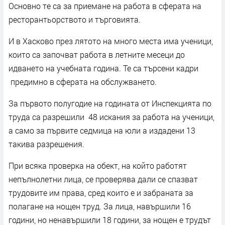
Основно те са за приемане на работа в сферата на
ресторантьорството и търговията.
И в Хасково през лятото на много места има ученици,
които са започват работа в летните месеци до
идването на учебната година. Те са търсени кадри
предимно в сферата на обслужването.
За първото полугодие на годината от Инспекцията по
труда са разрешили 48 искания за работа на ученици,
а само за първите седмица на юли а издадени 13
такива разрешения.
При всяка проверка на обект, на който работят
непълнолетни лица, се проверява дали се спазват
трудовите им права, сред които е и забраната за
полагане на нощен труд. За лица, навършили 16
години, но ненавършили 18 години, за нощен е трудът