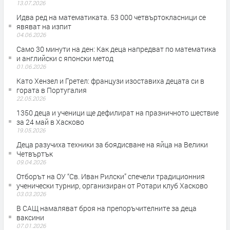
13.07.2026
Идва ред на математиката. 53 000 четвъртокласници се
явяват на изпит
04.06.2026
Само 30 минути на ден: Как деца напредват по математика
и английски с японски метод
01.06.2026
Като Хензел и Гретел: французи изоставиха децата си в
гората в Португалия
22.05.2026
1350 деца и ученици ще дефилират на празничното шествие
за 24 май в Хасково
19.05.2026
Деца разучиха техники за боядисване на яйца на Велики
Четвъртък
09.04.2026
Отборът на ОУ “Св. Иван Рилски” спечели традиционния
ученически турнир, организиран от Ротари клуб Хасково
03.03.2026
В САЩ намаляват броя на препоръчителните за деца
ваксини
07.01.2026