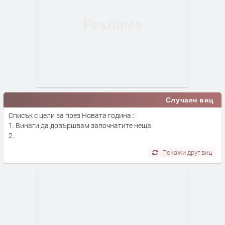
Случаен виц
Списък с цели за през Новата година :
1. Винаги да довършвам започнатите неща.
2.
Покажи друг виц