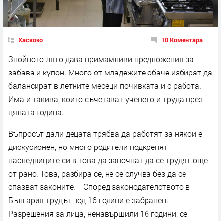
Хасково
10 Коментара
Знойното лято дава примамливи предложения за
забава и купон. Много от младежите обаче избират да
балансират в летните месеци почивката и с работа.
Има и такива, които съчетават ученето и труда през
цялата година.
Въпросът дали децата трябва да работят за някои е
дискусионен, но много родители подкрепят
наследниците си в това да започнат да се трудят още
от рано. Това, разбира се, не се случва без да се
спазват законите. Според законодателството в
България трудът под 16 години е забранен.
Разрешения за лица, ненавършили 16 години, се