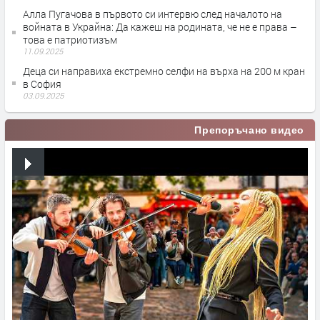
Алла Пугачова в първото си интервю след началото на
войната в Украйна: Да кажеш на родината, че не е права –
това е патриотизъм
11.09.2025
Деца си направиха екстремно селфи на върха на 200 м кран
в София
03.09.2025
Препоръчано видео