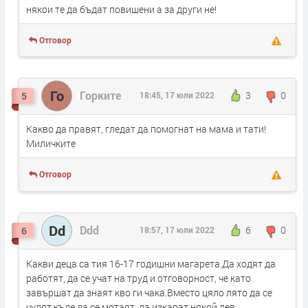
някои те да бъдат повишени а за други не!
Отговор
Го
Горките
3
0
5
18:45, 17 юли 2022
Какво да правят, гледат да помогнат на мама и тати!
Миличките
Отговор
Dd
Ddd
6
0
6
18:57, 17 юли 2022
Какви деца са тия 16-17 годишни магарета.Да ходят да
работят, да се учат на труд и отговорност, че като
завършат да знаят кво ги чака.Вместо цяло лято да се
чудят къде да се мотаят, да изкарат някой лев.