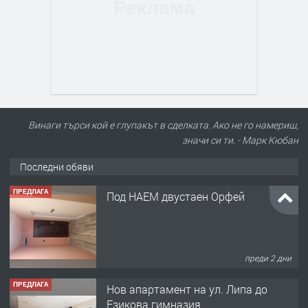
Винаги търси кой е глупакът в сделката. Ако не го намериш,
ПРЕДЛАГА
Под НАЕМ двустаен Орфей
значи си ти. - Марк Кюбан
Последни обяви
преди 2 дни
ПРЕДЛАГА
Нов апартамент на ул. Липа до
Езикова гимназия
преди 2 дни