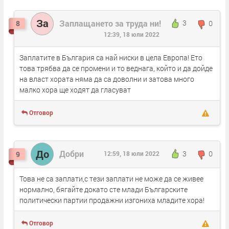
За
Заплащането за труда ни!
3
0
8
12:39, 18 юли 2022
Заплатите в България са най ниски в цела Европа! Ето
това трябва да се промени и то веднага, който и да дойде
на власт хората няма да са доволни и затова много
малко хора ще ходят да гласуват
Отговор
До
Добри
3
0
9
12:59, 18 юли 2022
Това не са заплати,с тези заплати не може да се живее
нормално, бягайте докато сте млади Българските
политически партии продажни изгониха младите хора!
Отговор