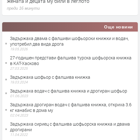
о
жената и децата му били в леглото
н
преди 16 минути
п
Още новини
Задържаха двама с фалшиви шофьорски книжки и водач,
употребил два вида дрога
19.05.2026
27-годишен представи фалшива турска шофьорска книжка
в КАТ-Хасково
27.03.2025
Задържаха шофьор с фалшива книжка
19.03.2024
Задържаха водач с фалшива книжка и дрогиран шофьор
01.06.2023
Задържаха дрогиран водач с фалшива книжка, откриха 3.6
кг канабис в дома му
02.04.2023
Задържаха сириец с фалшива шофьорска книжка и двама
дрогирани
11.04.2022