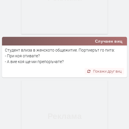
Случаен виц
Студент влиза в женското общежитие. Портиерът го пита:
- При коя отивате?
- А вие коя ще ми препоръчате?
Покажи друг виц