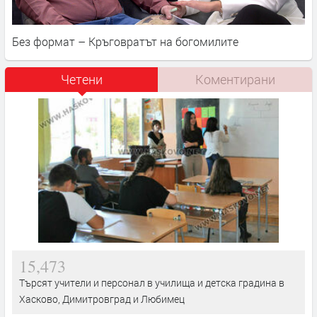
Без формат – Кръговратът на богомилите
Четени
Коментирани
15,473
Търсят учители и персонал в училища и детска градина в
Хасково, Димитровград и Любимец