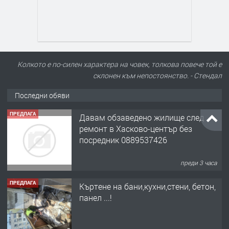
Колкото е по-силен характера на човек, толкова повече той е
склонен към непостоянство. - Стендал
Последни обяви
ПРЕДЛАГА
Давам обзаведено жилище след
ремонт в Хасково-център без
посредник 0889537426
преди 3 часа
ПРЕДЛАГА
Къртене на бани,кухни,стени, бетон,
панел ...!