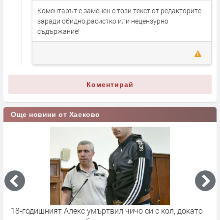
Коментарът е заменен с този текст от редакторите
заради обидно,расистко или нецензурно
съдържание!
Коментирай
Още новини от Хасково
18-годишният Алекс умъртвил чичо си с кол, докато
Н