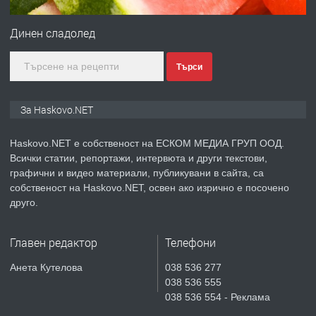
ПРЕДЛАГА
Под НАЕМ двустаен Орфей
Динен сладолед
Търси
преди 3 дни
ПРЕДЛАГА
Нов апартамент на ул. Липа до
За Haskovo.NET
Езикова гимназия
Haskovo.NET е собственост на ЕСКОМ МЕДИА ГРУП ООД.
Всички статии, репортажи, интервюта и други текстови,
преди 3 дни
графични и видео материали, публикувани в сайта, са
собственост на Haskovo.NET, освен ако изрично е посочено
ПРЕДЛАГА
🔑 ОБЗАВЕДЕНА ГАРСОНИЕРА ПОД
друго.
НАЕМ В КВ. „ОРФЕЙ“ – ДО
КОМПЛЕКС „ВЕСПРЕМ“, ГР. ХАСКОВО
Главен редактор
Телефони
преди 5 дни
Анета Кутелова
038 536 277
038 536 555
ПРЕДЛАГА
НАПЪЛНО ОБЗАВЕДЕН И
038 536 554 - Реклама
ОБОРУДВАН ТРИСТАЕН