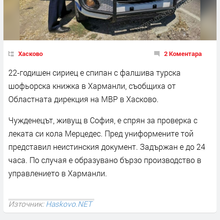
Хасково
2 Коментара
22-годишен сириец е спипан с фалшива турска
шофьорска книжка в Харманли, съобщиха от
Областната дирекция на МВР в Хасково.
Чужденецът, живущ в София, е спрян за проверка с
леката си кола Мерцедес. Пред униформените той
представил неистинския документ. Задържан е до 24
часа. По случая е образувано бързо производство в
управлението в Харманли.
Източник:
Haskovo.NET