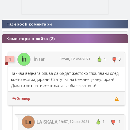
Facebook коментари
Коментари в сайта (2)
În
În ter
4
0
1
12:48, 12 ное 2021
Такива веднага рябва да бъдат жестоко глобявани след
което екстрадирани! Статутът на бежанец - анулиран!
Докато не плати жестоката глоба - в затвор!!
Отговор
La
LA SKALA
1
-1
19:57, 12 ное 2021