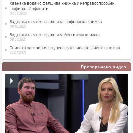
Хванаха водач с фалшива книжка и неправоспособен,
шофирал Инфинити
07.03.2022
Задържаха мъж с фалшива шофьорска книжка
08.10.2021
Задържаха мъж с фалшива белгийска книжка
08.09.2021
Спипаха хасковлия с купена фалшива английска книжка
12.07.2021
Препоръчано видео