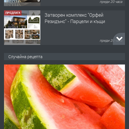
преди 20 часа
ПРЕДЛАГА
Затворен комплекс "Орфей
Резидънс" - Парцели и къщи
преди 20 часа
ПРЕДЛАГА
Продавам парцел в кв. Младежки
Случайна рецепта
хълм в Хасково без посредници 0889
537 426
преди 20 часа
ПРЕДЛАГА
Давам обзаведено жилище за жена
без брокери 0889 537 426
преди 20 часа