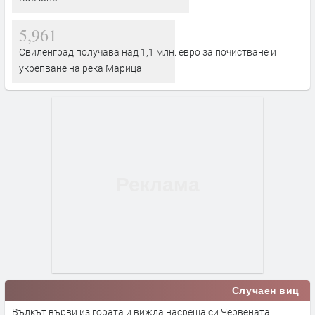
5,961
Свиленград получава над 1,1 млн. евро за почистване и
укрепване на река Марица
Случаен виц
Вълкът върви из гората и вижда насреща си Червената