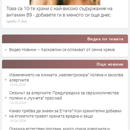
Това са 10-те храни с най-високо съдържание на
С
витамин B9 - добавете ги в менюто си още днес
п
преди 5 дни
п
Видеа по темата
Видео Новини – Хасковлии се оплакват от сенна хрема
Още новини
Изменението на климата „наелектризира“ полена и засилва
алергиите
15.04.2025
Сезонът за алергиите: Предупредиха за свръхколичества
полени и „пухчета“ през май
10.05.2024
Какво трябва да знаем за Е-тата? Кои хранителни добавки
на етикетите правят храната вредна и защо
18.04.2024
Откриха естествен протеин, които спира алергиите и