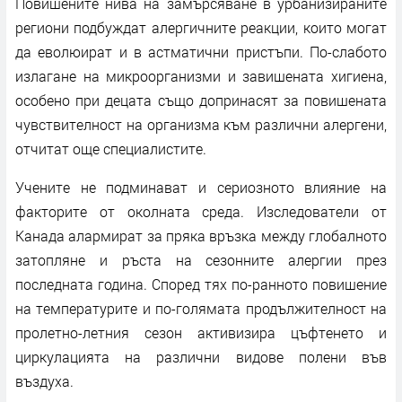
Повишените нива на замърсяване в урбанизираните
региони подбуждат алергичните реакции, които могат
да еволюират и в астматични пристъпи. По-слабото
излагане на микроорганизми и завишената хигиена,
особено при децата също допринасят за повишената
чувствителност на организма към различни алергени,
отчитат още специалистите.
Учените не подминават и сериозното влияние на
факторите от околната среда. Изследователи от
Канада алармират за пряка връзка между глобалното
затопляне и ръста на сезонните алергии през
последната година. Според тях по-ранното повишение
на температурите и по-голямата продължителност на
пролетно-летния сезон активизира цъфтенето и
циркулацията на различни видове полени във
въздуха.