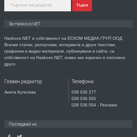
Търси
преди 5 дни
ПРЕДЛАГА
ПРОСТОРЕН ТРИСТАЕН
За Haskovo.NET
АПАРТАМЕНТ В НОВА СГРАДА КВ.
КУБА
Haskovo.NET е собственост на ЕСКОМ МЕДИА ГРУП ООД.
Всички статии, репортажи, интервюта и други текстови,
преди 5 дни
графични и видео материали, публикувани в сайта, са
собственост на Haskovo.NET, освен ако изрично е посочено
ПРЕДЛАГА
Продавам парцел в гр. Хасково кв.
друго.
Хисаря до ток, вода,канализация,
асфалт 0889 537 426
Главен редактор
Телефони
преди 5 дни
Анета Кутелова
038 536 277
038 536 555
ПРЕДЛАГА
СГЛОБЯВАНЕ НА МЕБЕЛИ.
038 536 554 - Реклама
Последвай ни
преди 5 дни