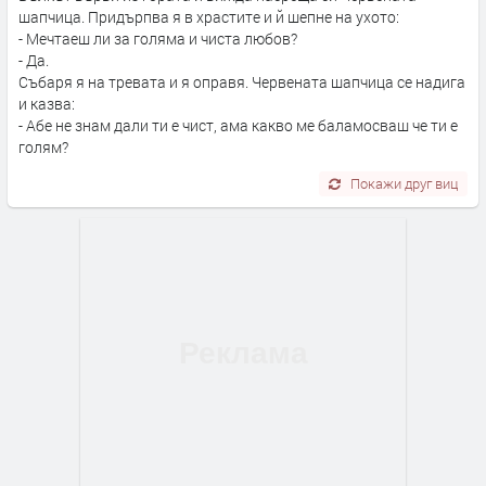
шапчица. Придърпва я в храстите и й шепне на ухото:
- Мечтаеш ли за голяма и чиста любов?
- Да.
Събаря я на тревата и я оправя. Червената шапчица се надига
и казва:
- Абе не знам дали ти е чист, ама какво ме баламосваш че ти е
голям?
Покажи друг виц