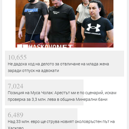
10,655
Не дадоха ход на делото за отвличане на млада жена
заради отпуск на адвокати
7,024
Позиция на Муса Чолак: Арестът ми е по сценарий, искам
проверка за 3,3 млн. лева в община Минерални бани
6,489
Над 33 млн. евро ще струва новият околовръстен път на
Хасково