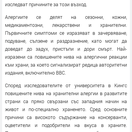
изследват причините за този възход.
Алергиите се делят на сезонни, кожни,
медикаментозни, лекарствени и хранителни.
Първичните симптоми се изразяват в зачервяване,
подуване, сълзене и раздразнение, като могат да
доведат до задух, пристъпи и дори смърт. Най-
изразени са повишените нива на алергични реакции
към храни, за което сигнализират редица авторитетни
издания, включително BBC.
Според изследователите от университета в Кингс
повишените нива на хранителни алергии в развитите
страни са пряко свързани със западния начин на
живот и по-специално храненето. Сред основните
причини са високото съдържание на консерванти,
оцветители и подобрители на вкуса в храните.