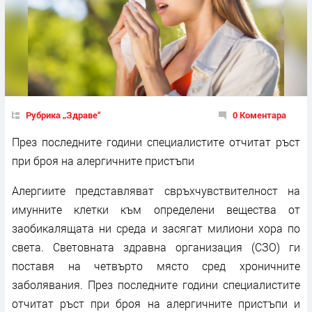
Рубрика „Здраве“
0 Коментара
През последните години специалистите отчитат ръст
при броя на алергичните пристъпи
Алергиите представляват свръхчувствителност на
имунните клетки към определени вещества от
заобикалящата ни среда и засягат милиони хора по
света. Световната здравна организация (СЗО) ги
поставя на четвърто място сред хроничните
заболявания. През последните години специалистите
отчитат ръст при броя на алергичните пристъпи и