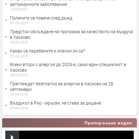
автоимунните заболявания
13.03.2021
Полените са повече след дъжд
01.06.2020
Предстои обсъждане на програма за качеството на въздуха
в Хасково
28.05.2020
Какво са парабените и опасни ли са?
05.03.2019
Всеки втори с алергия до 2025-а, само един специалист в
Хасково
28.09.2016
Преглеждат безплатно за алергии в Хасково на 28
септември
20.09.2016
Въздухът в Рио - мръсен, не става за дишане
03.08.2016
Препоръчано видео