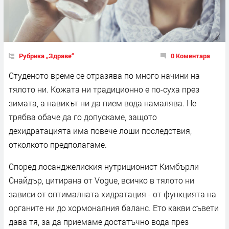
Рубрика „Здраве“
0 Коментара
Студеното време се отразява по много начини на
тялото ни. Кожата ни традиционно е по-суха през
зимата, а навикът ни да пием вода намалява. Не
трябва обаче да го допускаме, защото
дехидратацията има повече лоши последствия,
отколкото предполагаме.
Според лосанджелиския нутриционист Кимбърли
Снайдър, цитирана от Vogue, всичко в тялото ни
зависи от оптималната хидратация - от функцията на
органите ни до хормоналния баланс. Ето какви съвети
дава тя, за да приемаме достатъчно вода през