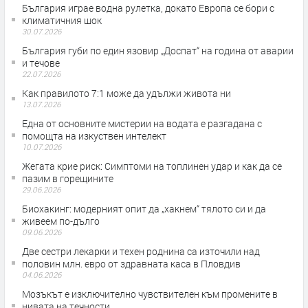
България играе водна рулетка, докато Европа се бори с
климатичния шок
30.07.2026
България губи по един язовир „Доспат“ на година от аварии
и течове
22.07.2026
Как правилото 7:1 може да удължи живота ни
13.07.2026
Една от основните мистерии на водата е разгадана с
помощта на изкуствен интелект
10.07.2026
Жегата крие риск: Симптоми на топлинен удар и как да се
пазим в горещините
29.06.2026
Биохакинг: модерният опит да „хакнем“ тялото си и да
живеем по-дълго
09.06.2026
Две сестри лекарки и техен роднина са източили над
половин млн. евро от здравната каса в Пловдив
04.06.2026
Мозъкът е изключително чувствителен към промените в
нивата на течности