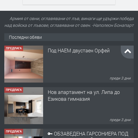
Армия от овни, оглавявани от лъв, винаги ще удържи победа
над войска от лъвове, оглавявани от овен. -Наполеон Бонапарт
Последни обяви
ПРЕДЛАГА
Под НАЕМ двустаен Орфей
преди 3 дни
ПРЕДЛАГА
Нов апартамент на ул. Липа до
Езикова гимназия
преди 3 дни
ПРЕДЛАГА
🔑 ОБЗАВЕДЕНА ГАРСОНИЕРА ПОД