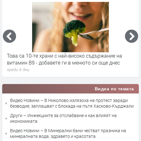
Това са 10-те храни с най-високо съдържание на
С
витамин B9 - добавете ги в менюто си още днес
п
преди 6 дни
п
Видеа по темата
Видео Новини – В Николово излязоха на протест заради
безводие, заплашват с блокада на пътя Хасково-Кърджали
Други – Инжекциите за отслабване и как влияят на
икономиката
Видео Новини – В Минерални бани честват празника на
минералната вода, здравето и красотата