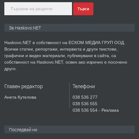
Търси
преди 5 дни
ПРЕДЛАГА
ПРОСТОРЕН ТРИСТАЕН
За Haskovo.NET
АПАРТАМЕНТ В НОВА СГРАДА КВ.
КУБА
Haskovo.NET е собственост на ЕСКОМ МЕДИА ГРУП ООД.
Всички статии, репортажи, интервюта и други текстови,
преди 6 дни
графични и видео материали, публикувани в сайта, са
собственост на Haskovo.NET, освен ако изрично е посочено
ПРЕДЛАГА
Продавам парцел в гр. Хасково кв.
друго.
Хисаря до ток, вода,канализация,
асфалт 0889 537 426
Главен редактор
Телефони
преди 6 дни
Анета Кутелова
038 536 277
038 536 555
ПРЕДЛАГА
СГЛОБЯВАНЕ НА МЕБЕЛИ.
038 536 554 - Реклама
Последвай ни
преди 6 дни