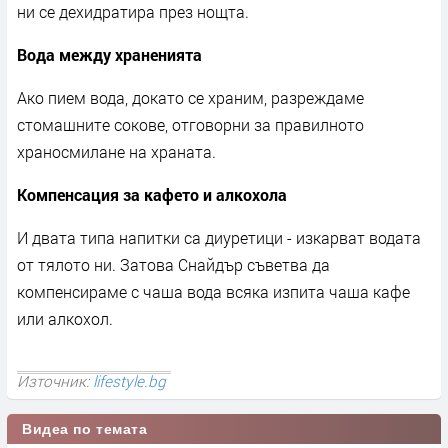
ни се дехидратира през нощта.
Вода между храненията
Ако пием вода, докато се храним, разреждаме
стомашните сокове, отговорни за правилното
храносмилане на храната.
Компенсация за кафето и алкохола
И двата типа напитки са диуретици - изкарват водата
от тялото ни. Затова Снайдър съветва да
компенсираме с чаша вода всяка изпита чаша кафе
или алкохол.
Източник:
lifestyle.bg
Видеа по темата