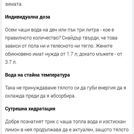
зимата.
Индивидуална доза
Осем чаши вода на ден или пък три литра - кое е
правилното количество? Снайдър твърди, че това
зависи от пола ни и телесното ни тегло. Жените
обикновено имат нужда от 1.7 л, докато мъжете - от
3.7 л.
Вода на стайна температура
Така не принуждаваме тялото си да губи енергия да я
охлажда преди да я абсорбира.
Сутрешна хидратация
Добре познатият трик с чаша топла вода и изстискан
лимон в нея продължава да е актуален, защото тялото