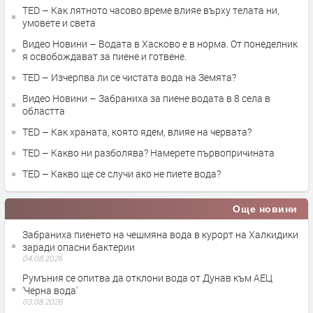
TED – Как лятното часово време влияе върху телата ни,
умовете и света
Видео Новини – Водата в Хасково е в норма. От понеделник
я освобождават за пиене и готвене.
TED – Изчерпва ли се чистата вода на Земята?
Видео Новини – Забраниха за пиене водата в 8 села в
областта
TED – Как храната, която ядем, влияе на червата?
TED – Какво ни разболява? Намерете първопричината
TED – Какво ще се случи ако не пиете вода?
Още новини
Забраниха пиенето на чешмяна вода в курорт на Халкидики
заради опасни бактерии
04.08.2026
Румъния се опитва да отклони вода от Дунав към АЕЦ
'Черна вода'
03.08.2026