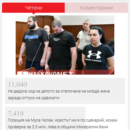
Четени
Коментирани
11,040
Не дадоха ход на делото за отвличане на млада жена
заради отпуск на адвокати
7,419
Позиция на Муса Чолак: Арестът ми е по сценарий, искам
проверка за 3,3 млн. лева в община Минерални бани