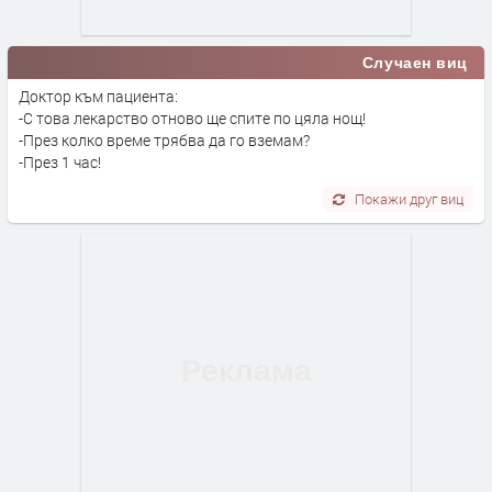
Случаен виц
Доктор към пациента:
-С това лекарство отново ще спите по цяла нощ!
-През колко време трябва да го вземам?
-През 1 час!
Покажи друг виц