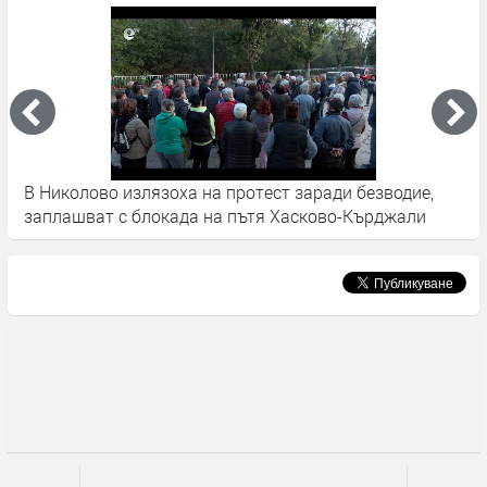
В Николово излязоха на протест заради безводие,
И
заплашват с блокада на пътя Хасково-Кърджали
и