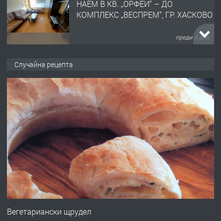
НАЕМ В КВ. „ОРФЕЙ“ – ДО
КОМПЛЕКС „ВЕСПРЕМ“, ГР. ХАСКОВО
преди 4 дни
ПРЕДЛАГА
НАПЪЛНО ОБЗАВЕДЕН И
Случайна рецепта
ОБОРУДВАН ТРИСТАЕН
АПАРТАМЕНТ В ЦЕНТЪРА НА ГР.
ХАСКОВО
преди 5 дни
ПРЕДЛАГА
Давам гараж под наем
преди 5 дни
ПРЕДЛАГА
№4120 Магазин/Офис под наем в кв.
Любен Каравелов, Хасково-близо до
Вегетариански щрудел
градската градина!