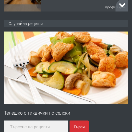
преди 3 дни
ПРЕДЛАГА
НАПЪЛНО ОБЗАВЕДЕН И
Случайна рецепта
ОБОРУДВАН ТРИСТАЕН
АПАРТАМЕНТ В ЦЕНТЪРА НА ГР.
ХАСКОВО
преди 4 дни
ПРЕДЛАГА
Давам гараж под наем
преди 4 дни
ПРЕДЛАГА
№4120 Магазин/Офис под наем в кв.
Любен Каравелов, Хасково-близо до
Телешко с тиквички по селски
градската градина!
преди 4 дни
Търси