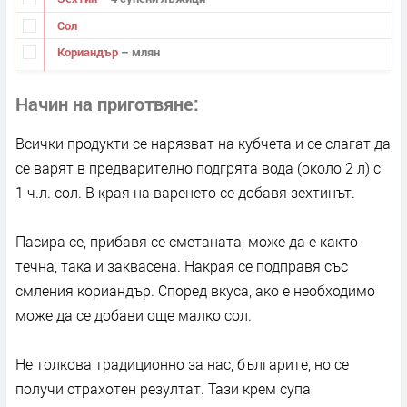
Сол
Кориандър
– млян
Начин на приготвяне
Всички продукти се нарязват на кубчета и се слагат да
се варят в предварително подгрята вода (около 2 л) с
1 ч.л. сол. В края на варенето се добавя зехтинът.
Пасира се, прибавя се сметаната, може да е както
течна, така и заквасена. Накрая се подправя със
смления кориандър. Според вкуса, ако е необходимо
може да се добави още малко сол.
Не толкова традиционно за нас, българите, но се
получи страхотен резултат. Тази крем супа