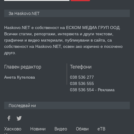
ПРЕДЛАГА
ПРОСТОРЕН ТРИСТАЕН
За Haskovo.NET
АПАРТАМЕНТ В НОВА СГРАДА КВ.
КУБА
Haskovo.NET е собственост на ЕСКОМ МЕДИА ГРУП ООД.
Всички статии, репортажи, интервюта и други текстови,
преди 5 дни
графични и видео материали, публикувани в сайта, са
собственост на Haskovo.NET, освен ако изрично е посочено
ПРЕДЛАГА
Продавам парцел в гр. Хасково кв.
друго.
Хисаря до ток, вода,канализация,
асфалт 0889 537 426
Главен редактор
Телефони
преди 5 дни
Анета Кутелова
038 536 277
038 536 555
ПРЕДЛАГА
СГЛОБЯВАНЕ НА МЕБЕЛИ.
038 536 554 - Реклама
Последвай ни
преди 5 дни
ПРЕДЛАГА
Хасково
Новини
Видео
Обяви
еТВ
№4119 Едностаен обзаведен