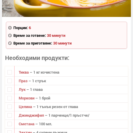
Порции:
6
Време за готвене:
30 минути
Време за приготвяне:
30 минути
Необходими продукти
Тиква
– 1 кг изчистена
Праз
– 1 стрък
Лук
– 1 глава
Моркови
– 1 брой
Целина
– 1 тънък резен от глава
Джинджифил
– 1 парченце/1 пръстче/
Сметана
– 100 мл.
Зехтин
– 4 супени лъжици