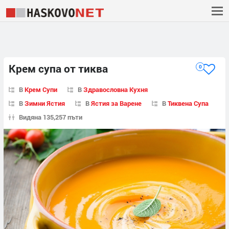
Крем супа от тиква
0
В
Крем Супи
В
Здравословна Кухня
В
Зимни Ястия
В
Ястия за Варене
В
Тиквена Супа
Видяна 135,257 пъти