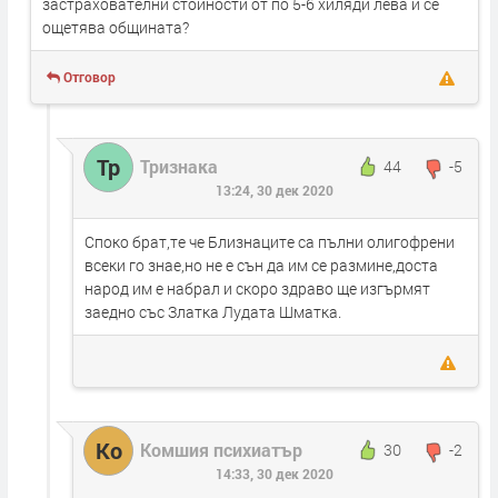
застрахователни стойности от по 5-6 хиляди лева и се
ощетява общината?
Отговор
Тр
Тризнака
44
-5
13:24, 30 дек 2020
Споко брат,те че Близнаците са пълни олигофрени
всеки го знае,но не е сън да им се размине,доста
народ им е набрал и скоро здраво ще изгърмят
заедно със Златка Лудата Шматка.
Ко
Комшия психиатър
30
-2
14:33, 30 дек 2020