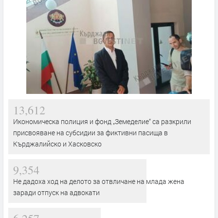
13,612
Икономическа полиция и фонд „Земеделие“ са разкрили
присвояване на субсидии за фиктивни пасища в
Кърджалийско и Хасковско
9,354
Не дадоха ход на делото за отвличане на млада жена
заради отпуск на адвокати