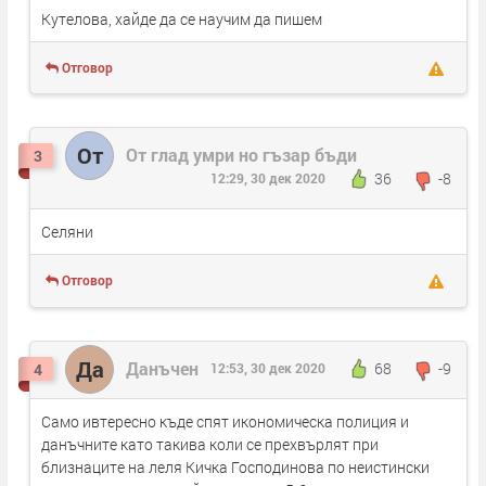
Кутелова, хайде да се научим да пишем
Отговор
От
От глад умри но гъзар бъди
3
36
-8
12:29, 30 дек 2020
Селяни
Отговор
Да
Данъчен
68
-9
4
12:53, 30 дек 2020
Само ивтересно къде спят икономическа полиция и
данъчните като такива коли се прехвърлят при
близнаците на леля Кичка Господинова по неистински