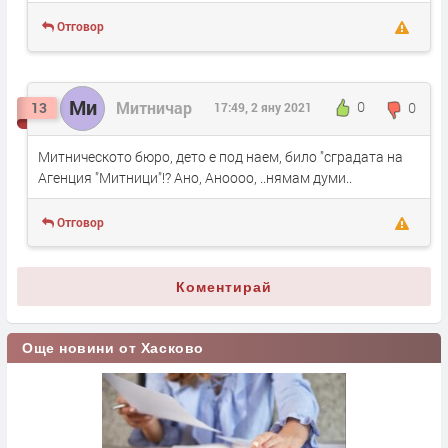
Отговор
Ми
Митничар
0
0
13
17:49, 2 яну 2021
Митническото бюро, дето е под наем, било "сградата на
Агенция "Митници"!? Ано, Аноооо, ..нямам думи..
Отговор
Коментирай
Още новини от Хасково