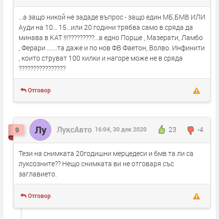
...а защо никой не зададе въпрос - защо един МБ,БМВ ИЛИ
Ауди на 10... 15...или 20 години трябва само в сряда да
минава в КАТ !!!?????????...а едно Порше , Мазерати, Ламбо
, Ферари .......та даже и по нов ФВ Фаетон, Волво. Инфинити
, които струват 100 хилки и нагоре може не в сряда
????????????????
Отговор
Лу
ЛуксАвто
23
-4
9
16:04, 30 дек 2020
Тези на снимката 20годишни мерцедеси и бмв та ли са
луксозните?? Нещо снимката ви не отговаря със
заглавието.
Отговор