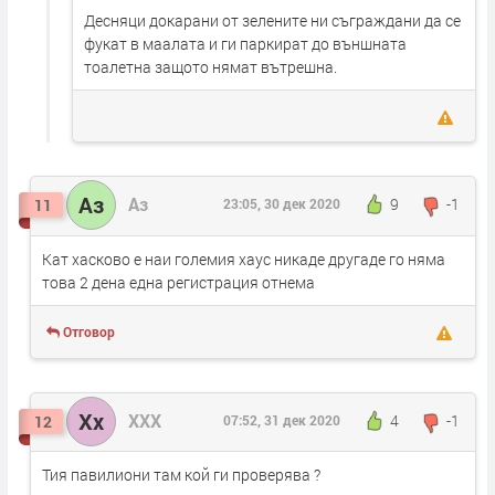
Десняци докарани от зелените ни съграждани да се
фукат в маалата и ги паркират до външната
тоалетна защото нямат вътрешна.
Аз
Аз
9
-1
11
23:05, 30 дек 2020
Кат хасково е наи големия хаус никаде другаде го няма
това 2 дена една регистрация отнема
Отговор
Xx
XXX
4
-1
12
07:52, 31 дек 2020
Тия павилиони там кой ги проверява ?