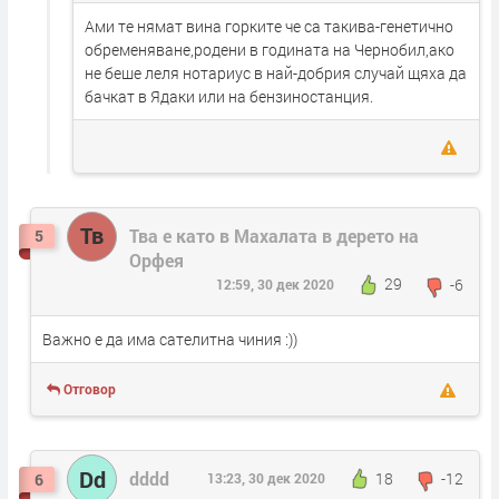
Ами те нямат вина горките че са такива-генетично
обременяване,родени в годината на Чернобил,ако
не беше леля нотариус в най-добрия случай щяха да
бачкат в Ядаки или на бензиностанция.
Тв
Тва е като в Махалата в дерето на
5
Орфея
29
-6
12:59, 30 дек 2020
Важно е да има сателитна чиния :))
Отговор
Dd
dddd
18
-12
6
13:23, 30 дек 2020