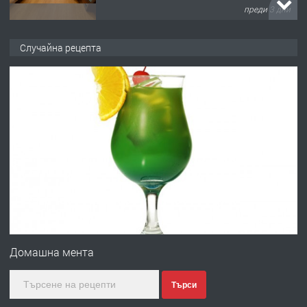
преди 3 дни
ПРЕДЛАГА
Давам гараж под наем
Случайна рецепта
преди 4 дни
ПРЕДЛАГА
№4120 Магазин/Офис под наем в кв.
Любен Каравелов, Хасково-близо до
градската градина!
преди 4 дни
ПРЕДЛАГА
ПРОСТОРЕН ТРИСТАЕН
АПАРТАМЕНТ В НОВА СГРАДА КВ.
Домашна мента
КУБА
Търси
преди 4 дни