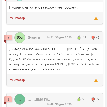
Писането на Кутелова е хроничен проблем !!!
Отговор
Sч
Sченге
31
-9
7
14:22, 30 дек 2020
Димчо,Чобанов кажи на оня ОРЕШЕЦКИЯ БЕЙ А.Цанков
че още Генерал Г.Милушев пре 1985Г.когато беше шеф на
ОД на МВР Хасково отмени тази заповед -само сряда и
четвъртък да се регистрират МЕРЦЕДЕСИ и БМВета.Това
го няма никъде в цяла България.
Отговор
..
.......има го..
26
-9
8
14:48, 30 дек 2020