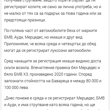
регистрират колите, не само за лична употреба, но и
не малко от тях са за подарък за Нова година или за
предстоящи празници.
По-голяма част от автомобилите бяха от марките
БМВ, Ауди, Мерцедес, но имаше и друг вид.
Припомняме, че всяка сряда и четвъртък до обяд
могат да се регистрират луксозни автомобили.
Сред чакащите за регистрация имаше видимо доста
скъпи возила. Впечатление правеха бял Мерцедес и
бяло БМВ Х3, произведено 2020 години. Според
запознати стойността на Бавареца е между 80 000 и
100 000 лева.
„Днес понеже е сряда и се регистрират Мерцедес, БМВ
и Ауди, и има струпване като всяка година, но ще