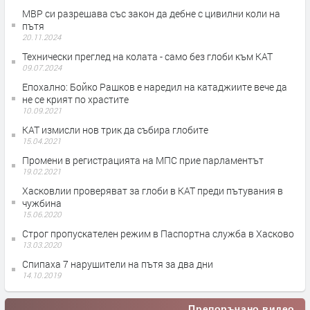
МВР си разрешава със закон да дебне с цивилни коли на
пътя
20.11.2024
Технически преглед на колата - само без глоби към КАТ
09.07.2024
Епохално: Бойко Рашков е наредил на катаджиите вече да
не се крият по храстите
10.09.2021
КАТ измисли нов трик да събира глобите
15.04.2021
Промени в регистрацията на МПС прие парламентът
19.02.2021
Хасковлии проверяват за глоби в КАТ преди пътувания в
чужбина
15.06.2020
Строг пропускателен режим в Паспортна служба в Хасково
13.03.2020
Спипаха 7 нарушители на пътя за два дни
14.10.2019
Препоръчано видео