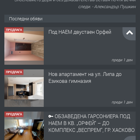
следи. - Александър Пушкин
Последни обяви
ПРЕДЛАГА
Нов апартамент на ул. Липа до
Езикова гимназия
преди 1 ден
ПРЕДЛАГА
🔑 ОБЗАВЕДЕНА ГАРСОНИЕРА ПОД
НАЕМ В КВ. „ОРФЕЙ“ – ДО
КОМПЛЕКС „ВЕСПРЕМ“, ГР. ХАСКОВО
преди 3 дни
ПРЕДЛАГА
НАПЪЛНО ОБЗАВЕДЕН И
ОБОРУДВАН ТРИСТАЕН
АПАРТАМЕНТ В ЦЕНТЪРА НА ГР.
ХАСКОВО