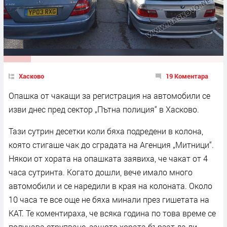
Хасково
19 Коментара
Опашка от чакащи за регистрация на автомобили се
изви днес пред сектор „Пътна полиция“ в Хасково.
Тази сутрин десетки коли бяха подредени в колона,
която стигаше чак до сградата на Агенция „Митници“.
Някои от хората на опашката заявиха, че чакат от 4
часа сутринта. Когато дошли, вече имало много
автомобили и се наредили в края на колоната. Около
10 часа те все още не бяха минали през гишетата на
КАТ. Те коментираха, че всяка година по това време се
получава струпване, защото хората бързат да ли