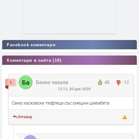
Facebook коментари
Коментари в сайта (19)
Ба
Банко чакала
45
-12
1
12:13, 30 дек 2020
Само хасковски тюфлеци със смешни шкембета
Отговор