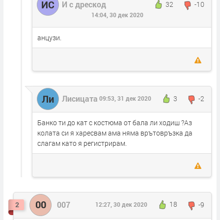
ИС
И с дрескод
32
-10
14:04, 30 дек 2020
анцузи.
Ли
Лисицата
3
-2
09:53, 31 дек 2020
Банко ти до кат с костюма от бала ли ходиш ?Аз
колата си я харесвам ама няма врътовръзка да
слагам като я регистрирам.
00
007
18
-9
2
12:27, 30 дек 2020