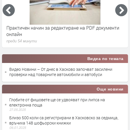
Димитър Демиров от село Срем отпразнува 100-
Ф
годишен юбилей
о
преди 1 час
п
Видеа по темата
Видео Новини – От днес в Хасково започват засилени
проверки над товарните автомобили и автобуси
Още новини
Глобите от фишовете ще се удвояват при липса на
електронна поща
27.05.2025
Близо 500 коли са регистрирани в Хасковско за седмица,
връчиха 148 шофьорски книжки
06.01.2025