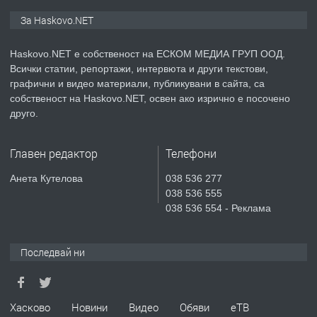
ПРЕДЛАГА
Продавам парцел в гр. Хасково кв.
За Haskovo.NET
Хисаря до ток, вода,канализация,
асфалт 0889 537 426
Haskovo.NET е собственост на ЕСКОМ МЕДИА ГРУП ООД.
Всички статии, репортажи, интервюта и други текстови,
преди 4 дни
графични и видео материали, публикувани в сайта, са
собственост на Haskovo.NET, освен ако изрично е посочено
ПРЕДЛАГА
СГЛОБЯВАНЕ НА МЕБЕЛИ.
друго.
Главен редактор
Телефони
преди 4 дни
Анета Кутелова
038 536 277
038 536 555
ПРЕДЛАГА
№4119 Едностаен обзаведен
038 536 554 - Реклама
апартамент под наем в кв.
Училищни, гр. Хасково.
Последвай ни
преди 5 дни
ПРЕДЛАГА
Под НАЕМ двустаен Орфей
Хасково
Новини
Видео
Обяви
еТВ