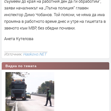
съумеем до края на работния ден да ги обработим“,
заяви началникът на „Пътна полиция“ главен
инспектор Димо Чобанов. Той поясни, че няма да има
промяна в работното време днес и утре на гишетата в
звеното към МВР, без обедни почивки.
Анета Кутелова
Източник:
Haskovo.NET
Видеа по темата