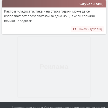
Случаен виц
Както в младостта, така и на стари години може да се
използват пет презервативи за една нощ...ако ги сложиш
всички наведнъж.
Покажи друг виц
Злословието дори и без доказателства оставя почти вечни