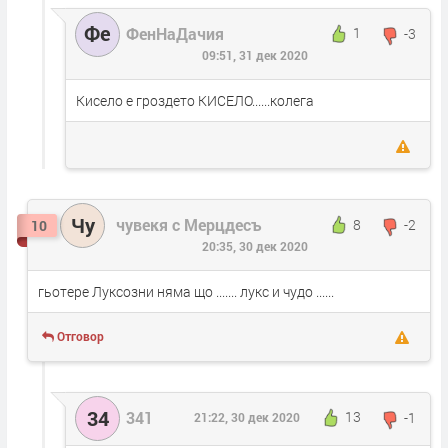
Фе
ФенНаДачия
1
-3
09:51, 31 дек 2020
Кисело е гроздето КИСЕЛО......колега
Чу
чувекя с Мерцдесъ
8
-2
10
20:35, 30 дек 2020
гьотере Луксозни няма що ....... лукс и чудо ......
Отговор
34
341
13
-1
21:22, 30 дек 2020