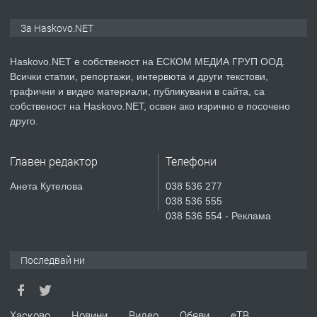
ПРЕДЛАГА
ПРОСТОРЕН ТРИСТАЕН
За Haskovo.NET
АПАРТАМЕНТ В НОВА СГРАДА КВ.
КУБА
Haskovo.NET е собственост на ЕСКОМ МЕДИА ГРУП ООД.
Всички статии, репортажи, интервюта и други текстови,
преди 5 дни
графични и видео материали, публикувани в сайта, са
собственост на Haskovo.NET, освен ако изрично е посочено
ПРЕДЛАГА
Продавам парцел в гр. Хасково кв.
друго.
Хисаря до ток, вода,канализация,
асфалт 0889 537 426
Главен редактор
Телефони
преди 5 дни
Анета Кутелова
038 536 277
038 536 555
ПРЕДЛАГА
СГЛОБЯВАНЕ НА МЕБЕЛИ.
038 536 554 - Реклама
Последвай ни
преди 5 дни
ПРЕДЛАГА
№4119 Едностаен обзаведен
Хасково
Новини
Видео
Обяви
еТВ