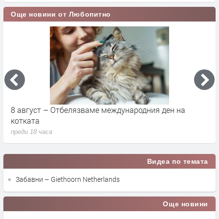
Още новини от Любопитно
8 август – Отбелязваме международния ден на
С
котката
п
преди 18 часа
п
Видеа по темата
Забавни – Giethoorn Netherlands
Още новини