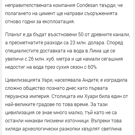
неправителствената компания Condesan твърди, че
полагането на цимент ще направи съоръженията
отново годни за експлоатация.
Планът е да бъдат възстновени 50 от древните канали,
а пресметнатите разходи са 23 млн. долара. Според
специалистите доставката на вода в Лима ще се
увеличи с 26 млн. куб. метра и ще намали сегашния
недостиг на вода през сухия сезон с 60%
Цивилизацията Уари, населявала Андите, е изградила
сложно общество познато днес като първата
перуанска империя. Столицата им Хуари била един от
най-великите градове по това време. За тази
цивилизация се знае много малко, тъй като не са
останли никакви писмени източници. Въпреки това
хиляди археологически разкопки хвърлят светлина