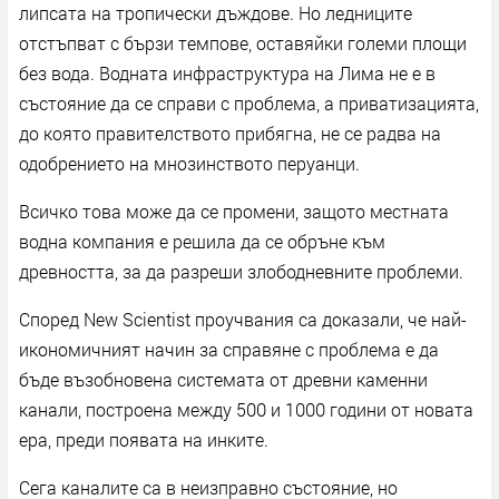
липсата на тропически дъждове. Но ледниците
отстъпват с бързи темпове, оставяйки големи площи
без вода. Водната инфраструктура на Лима не е в
състояние да се справи с проблема, а приватизацията,
до която правителството прибягна, не се радва на
одобрението на мнозинството перуанци.
Всичко това може да се промени, защото местната
водна компания е решила да се обръне към
древността, за да разреши злободневните проблеми.
Според New Scientist проучвания са доказали, че най-
икономичният начин за справяне с проблема е да
бъде възобновена системата от древни каменни
канали, построена между 500 и 1000 години от новата
ера, преди появата на инките.
Сега каналите са в неизправно състояние, но