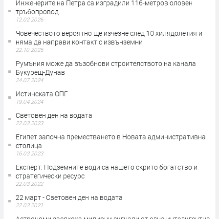
Инженерите на Петра са изградили 116-метров оловен
тръбопровод
12.02.2026
Човечеството вероятно ще изчезне след 10 хилядолетия и
няма да направи контакт с извънземни
22.10.2025
Румъния може да възобнови строителството на канала
Букурещ-Дунав
24.07.2024
Истинската ОПГ
19.04.2024
Световен ден на водата
22.03.2023
Египет започна преместването в Новата административна
столица
16.03.2023
Експерт: Подземните води са нашето скрито богатство и
стратегически ресурс
22.03.2022
22 март - Световен ден на водата
22.03.2021
Астрономи засякоха милиони сигнали от една интелигентна