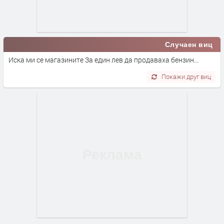
Случаен виц
Иска ми се магазините За един лев да продаваха бензин...
Покажи друг виц