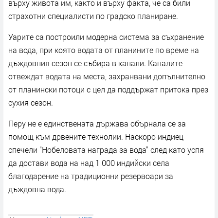
върху живота им, както и върху факта, че са били
страхотни специалисти по градско планиране.
Уарите са построили модерна система за съхранение
на вода, при която водата от планините по време на
дъждовния сезон се събира в канали. Каналите
отвеждат водата на места, захранвани допълнително
от планински потоци с цел да поддържат притока през
сухия сезон.
Перу не е единствената държава обърнала се за
помощ към дрвените технолии. Наскоро индиец
спечели "Нобеловата награда за вода" след като успя
да достави вода на над 1 000 индийски села
благодарение на традиционни резервоари за
дъждовна вода.