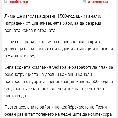
Любопитно
0 Коментара
Лима ще използва древни 1500-годишни канали,
изградени от цивилизацията Уари, за да разреши
водната криза в страната.
Перу се справя с хронична сериозна водна криза,
дължаща се на замърсени водни източници и промени
в околната среда.
Сега водната компания Sedapal е разработила план за
реконструкцията на древни каменни канали,
построени от уарите - цивилизация живяла 500 години
след новата ера, в опит да достави на населението
чиста вода.
Гъстонаселените райони по крайбрежието на Тихия
океан разчитат топенето на ледниците да компенсира