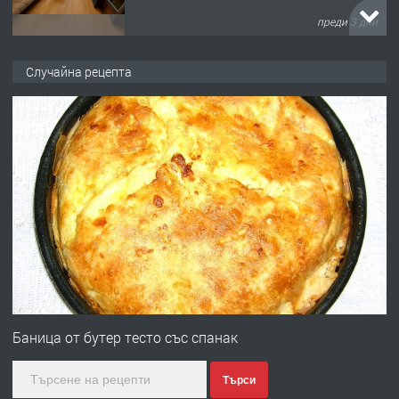
преди 3 дни
ПРЕДЛАГА
НАПЪЛНО ОБЗАВЕДЕН И
Случайна рецепта
ОБОРУДВАН ТРИСТАЕН
АПАРТАМЕНТ В ЦЕНТЪРА НА ГР.
ХАСКОВО
преди 4 дни
ПРЕДЛАГА
Давам гараж под наем
преди 4 дни
ПРЕДЛАГА
№4120 Магазин/Офис под наем в кв.
Любен Каравелов, Хасково-близо до
Баница от бутер тесто със спанак
градската градина!
Търси
преди 4 дни