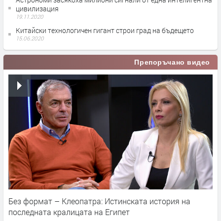
цивилизация
19.11.2020
Китайски технологичен гигант строи град на бъдещето
15.06.2020
Препоръчано видео
Без формат – Клеопатра: Истинската история на
последната кралицата на Египет