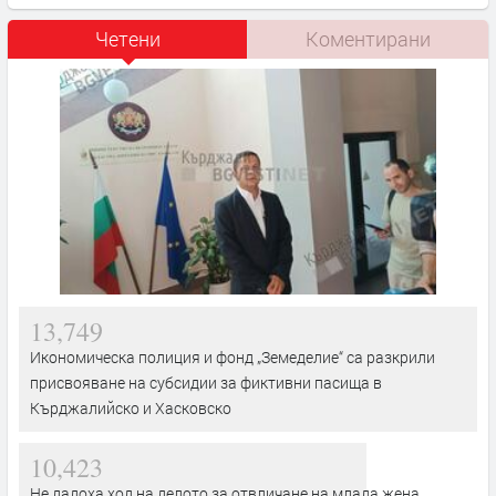
Четени
Коментирани
13,749
Икономическа полиция и фонд „Земеделие“ са разкрили
присвояване на субсидии за фиктивни пасища в
Кърджалийско и Хасковско
10,423
Не дадоха ход на делото за отвличане на млада жена