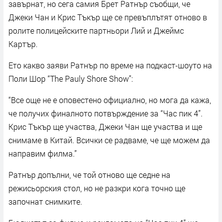
завърнат, но сега самия Брет Ратнър съобщи, че
Джeки Чан и Крис Тъкър ще се превъплътят отново в
ролите полицейските партньори Лий и Джеймс
Картър.
Ето какво заяви Ратнър по време на подкаст-шоуто на
Поли Шор “The Pauly Shore Show”:
“Все още не е оповестено официално, но мога да кажа,
че получих финалното потвърждение за “Час пик 4”.
Крис Тъкър ще участва, Джeки Чан ще участва и ще
снимаме в Китай. Всички се радваме, че ще можем да
направим филма.”
Ратнър допълни, че той отново ще седне на
режисьорския стол, но не разкри кога точно ще
започнат снимките.