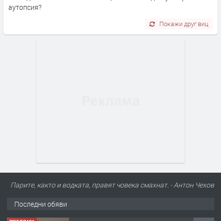
аутопсия?
Покажи друг виц
Парите, както и водката, правят човека смахнат. - Антон Чехов
Последни обяви