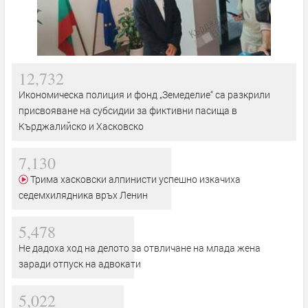
12,732
Икономическа полиция и фонд „Земеделие“ са разкрили
присвояване на субсидии за фиктивни пасища в
Кърджалийско и Хасковско
7,130
Трима хасковски алпинисти успешно изкачиха
седемхилядника връх Ленин
5,478
Не дадоха ход на делото за отвличане на млада жена
заради отпуск на адвокати
5,022