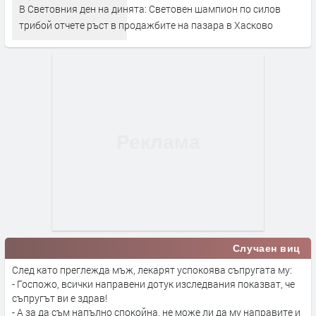
В Световния ден на динята: Световен шампион по силов
трибой отчете ръст в продажбите на пазара в Хасково
Случаен виц
След като преглежда мъж, лекарят успокоява съпругата му:
- Госпожо, всички направени дотук изследвания показват, че
съпругът ви е здрав!
- А за да съм напълно спокойна, не може ли да му направите и