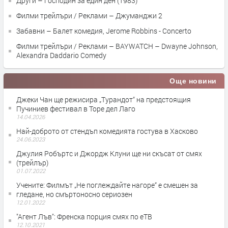
Други – Господин за един ден (1983)
Филми трейлъри / Реклами – Джуманджи 2
Забавни – Балет комедия, Jerome Robbins - Concerto
Филми трейлъри / Реклами – BAYWATCH – Dwayne Johnson,
Alexandra Daddario Comedy
Още новини
Джeки Чан ще режисира „Турандот“ на предстоящия
Пучиниев фестивал в Торе дел Лаго
14.04.2026
Най-доброто от стендъп комедията гостува в Хасково
24.06.2023
Джулия Робъртс и Джордж Клуни ще ни скъсат от смях
(трейлър)
01.07.2022
Учените: Филмът „Не поглеждайте нагоре“ е смешен за
гледане, но смъртоносно сериозен
12.01.2022
"Агент Лъв": Френска порция смях по еТВ
12.10.2021