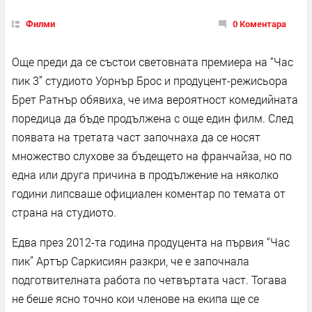
Филми
0 Коментара
Още преди да се състои световната премиера на “Час
пик 3” студиото Уорнър Брос и продуцент-режисьора
Брет Ратнър обявиха, че има вероятност комедийната
поредица да бъде продължена с още един филм. След
появата на третата част започнаха да се носят
множество слухове за бъдещето на франчайза, но по
една или друга причина в продължение на няколко
години липсваше официален коментар по темата от
страна на студиото.
Едва през 2012-та година продуцента на първия “Час
пик” Артър Саркисиян разкри, че е започнала
подготвителната работа по четвъртата част. Тогава
не беше ясно точно кои членове на екипа ще се