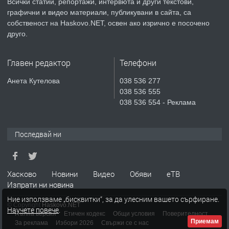
Всички статии, репортажи, интервюта и други текстови,
преди 3 дни
графични и видео материали, публикувани в сайта, са
собственост на Haskovo.NET, освен ако изрично е посочено
ПРЕДЛАГА
Продавам парцел в гр. Хасково кв.
друго.
Хисаря до ток, вода,канализация,
асфалт 0889 537 426
Главен редактор
Телефони
преди 3 дни
Анета Кутелова
038 536 277
038 536 555
ПРЕДЛАГА
СГЛОБЯВАНЕ НА МЕБЕЛИ.
038 536 554 - Реклама
Последвай ни
преди 3 дни
ПРЕДЛАГА
№4119 Едностаен обзаведен
Хасково
Новини
Видео
Обяви
еТВ
апартамент под наем в кв.
Изпрати ни новина
Училищни, гр. Хасково.
Ние използваме „бисквитки“, за да улесним вашето сърфиране.
© Copyright
Haskovo.NET
Научете повече
.
преди 3 дни
Пълна версия
Етичен кодекс
Общи условия
Поверителност
Приемам
За реклама
Избори 2026
Свържи се с нас