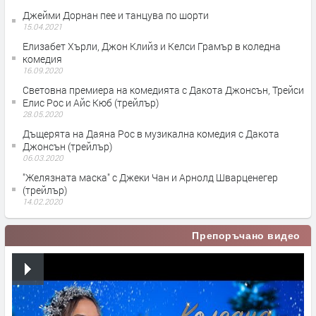
Джейми Дорнан пее и танцува по шорти
15.04.2021
Елизабет Хърли, Джон Клийз и Келси Грамър в коледна
комедия
16.09.2020
Световна премиера на комедията с Дакота Джонсън, Трейси
Елис Рос и Айс Кюб (трейлър)
28.05.2020
Дъщерята на Даяна Рос в музикална комедия с Дакота
Джонсън (трейлър)
06.03.2020
"Желязната маска" с Джеки Чан и Арнолд Шварценегер
(трейлър)
14.02.2020
Препоръчано видео