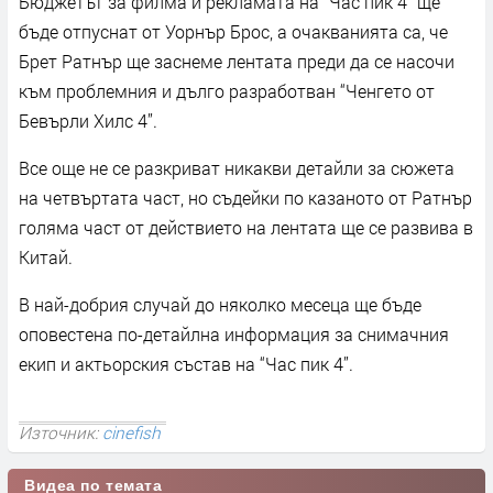
Бюджетът за филма и рекламата на “Час пик 4” ще
бъде отпуснат от Уорнър Брос, а очакванията са, че
Брет Ратнър ще заснеме лентата преди да се насочи
към проблемния и дълго разработван “Ченгето от
Бевърли Хилс 4”.
Все още не се разкриват никакви детайли за сюжета
на четвъртата част, но съдейки по казаното от Ратнър
голяма част от действието на лентата ще се развива в
Китай.
В най-добрия случай до няколко месеца ще бъде
оповестена по-детайлна информация за снимачния
екип и актьорския състав на “Час пик 4”.
Източник:
cinefish
Видеа по темата