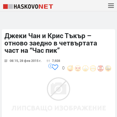
Джeки Чан и Крис Тъкър –
отново заедно в четвъртата
част на “Час пик”
08:15, 28 фев 2015 г.
7,928
0
0