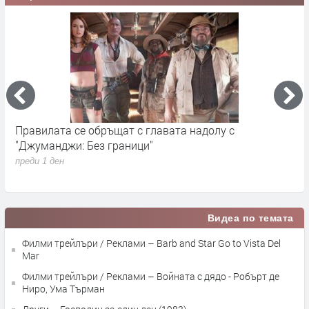
Правилата се обръщат с главата надолу с
„
"Джуманджи: Без граници"
D
преди 1 ден
п
Видеа по темата
Филми трейлъри / Реклами – Barb and Star Go to Vista Del
Mar
Филми трейлъри / Реклами – Войната с дядо - Робърт де
Ниро, Ума Търман