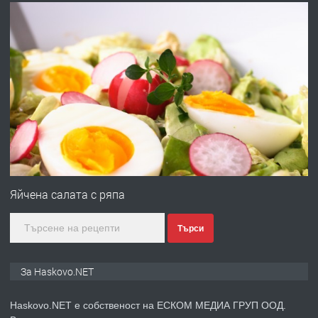
АПАРТАМЕНТ В ЦЕНТЪРА НА ГР.
ХАСКОВО
преди 2 дни
ПРЕДЛАГА
Давам гараж под наем
преди 2 дни
ПРЕДЛАГА
№4120 Магазин/Офис под наем в кв.
Любен Каравелов, Хасково-близо до
Яйчена салата с ряпа
градската градина!
Търси
преди 2 дни
ПРЕДЛАГА
ПРОСТОРЕН ТРИСТАЕН
За Haskovo.NET
АПАРТАМЕНТ В НОВА СГРАДА КВ.
КУБА
Haskovo.NET е собственост на ЕСКОМ МЕДИА ГРУП ООД.