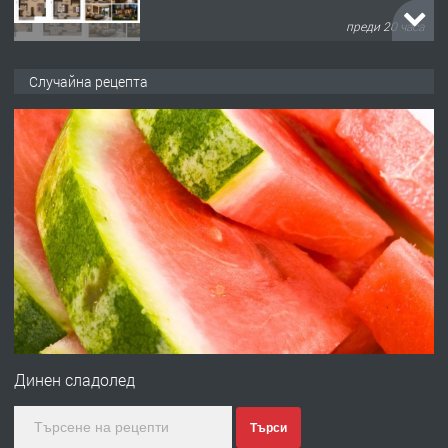
преди 20 часа
ПРЕДЛАГА
Продавам парцел в кв. Младежки
Случайна рецепта
хълм в Хасково без посредници 0889
537 426
преди 20 часа
ПРЕДЛАГА
Давам обзаведено жилище за жена
без брокери 0889 537 426
преди 20 часа
ПРЕДЛАГА
Под НАЕМ двустаен Орфей
Динен сладолед
Търси
преди 3 дни