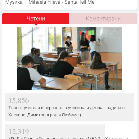
Музика – Mihaela Fileva - Santa Tell Me
Четени
Коментирани
15,856
Търсят учители и персонал в училища и детска градина в
Хасково, Димитровград и Любимец
12,319
МЗ: Д-р Георги Гелов остава начело на МБАЛ – Хасково до