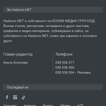
ПРЕДЛАГА
Нов апартамент на ул. Липа до
За Haskovo.NET
Езикова гимназия
Haskovo.NET е собственост на ЕСКОМ МЕДИА ГРУП ООД.
Всички статии, репортажи, интервюта и други текстови,
преди 3 дни
графични и видео материали, публикувани в сайта, са
собственост на Haskovo.NET, освен ако изрично е посочено
ПРЕДЛАГА
🔑 ОБЗАВЕДЕНА ГАРСОНИЕРА ПОД
друго.
НАЕМ В КВ. „ОРФЕЙ“ – ДО
КОМПЛЕКС „ВЕСПРЕМ“, ГР. ХАСКОВО
Главен редактор
Телефони
преди 5 дни
Анета Кутелова
038 536 277
038 536 555
ПРЕДЛАГА
НАПЪЛНО ОБЗАВЕДЕН И
038 536 554 - Реклама
ОБОРУДВАН ТРИСТАЕН
АПАРТАМЕНТ В ЦЕНТЪРА НА ГР.
ХАСКОВО
Последвай ни
преди 6 дни
ПРЕДЛАГА
Давам гараж под наем
Хасково
Новини
Видео
Обяви
еТВ