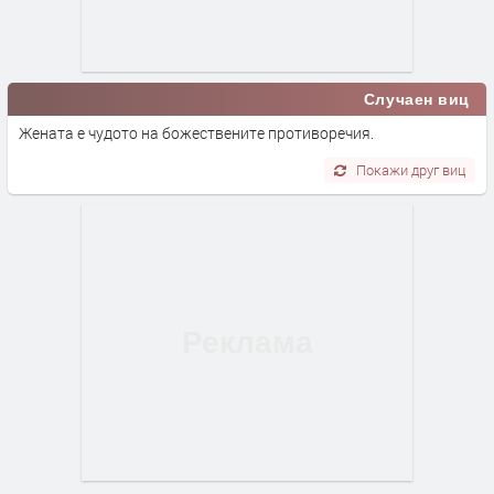
Случаен виц
Жената е чудото на божествените противоречия.
Покажи друг виц