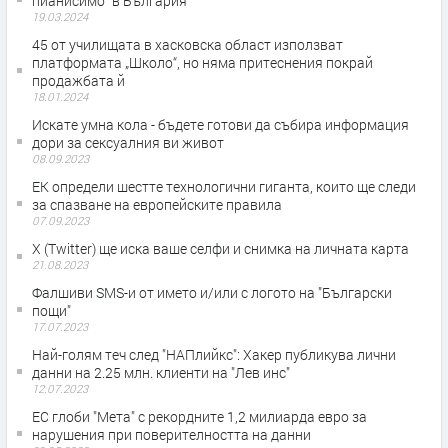
пианисимо“ в България
19.03.2024
45 от училищата в хасковска област използват
платформата „Школо“, но няма притеснения покрай
продажбата й
18.01.2024
Искате умна кола - бъдете готови да събира информация
дори за сексуалния ви живот
08.09.2023
ЕК определи шестте технологични гиганта, които ще следи
за спазване на европейските правила
07.09.2023
X (Twitter) ще иска ваше селфи и снимка на личната карта
21.08.2023
Фалшиви SMS-и от името и/или с логото на "Български
пощи"
17.07.2023
Най-голям теч след "НАПлийкс": Хакер публикува лични
данни на 2.25 млн. клиенти на "Лев инс"
12.07.2023
ЕС глоби "Мета" с рекордните 1,2 милиарда евро за
нарушения при поверителността на данни