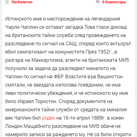
Любопитно
0 Коментара
Истинското име и месторождение на легендарния
Чарли Чаплин си остават загадка.Това гласи доклад
на британските тайни служби след провеждането на
разследване по сигнал на САЩ, според които актьорът
ебил симпатизант на комунистите.През 1952г., в
разгара на Маккартизма, агенти на британската МИ5
получили за задача да разследват миналото на
Чаплин по сигнал на ФБР. Властите във Вашингтон
смятали, че звездата използва псевдоним, че има
леви политически убеждения, и че истинското му име
било Израел Торнстин. Според документите на
американските тайни служби от средата на миналия
век Чаплин бил
роден
на 16-ти април 1889г. в южен
Лондон.Мащабното разследване на МИ5 обаче не
намерило записи за раждането му. Не са били открити