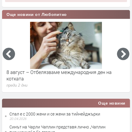
Още новини от Любопитно
8 август – Отбелязваме международния ден на
С
котката
п
преди 2 дни
п
Още новини
Спал е с 2000 жени и се жени за тийнейджърки
20.04.2026
Синът на Чарли Чаплин представя лично „Чаплин