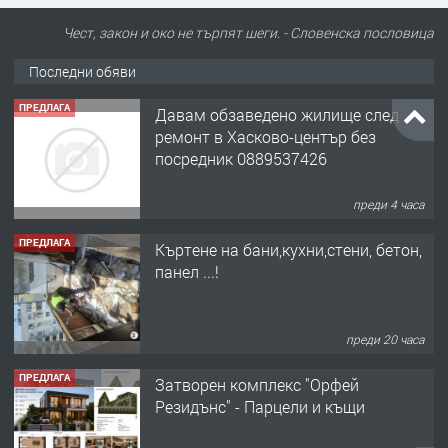
Чест, закон и око не търпят шеги. - Словенскa пословица
Последни обяви
ПРЕДЛАГА
Давам обзаведено жилище след
ремонт в Хасково-център без
посредник 0889537426
преди 4 часа
ПРЕДЛАГА
Къртене на бани,кухни,стени, бетон,
панел ...!
преди 20 часа
ПРЕДЛАГА
Затворен комплекс "Орфей
Резидънс" - Парцели и къщи