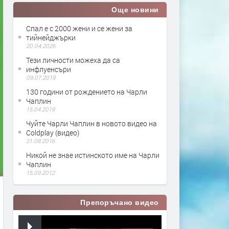
Още новини
Спал е с 2000 жени и се жени за
тийнейджърки
20.04.2026
Тези личности можеха да са
инфлуенсъри
09.07.2019
130 години от рождението на Чарли
Чаплин
15.04.2019
Чуйте Чарли Чаплин в новото видео на
Coldplay (видео)
21.08.2016
Никой не знае истинското име на Чарли
Чаплин
15.09.2012
Препоръчано видео