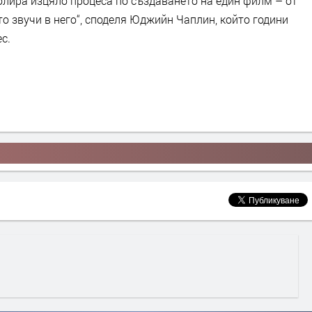
лира изцяло процеса по създаването на един филм – от
то звучи в него“, споделя Юджийн Чаплин, който години
ес.