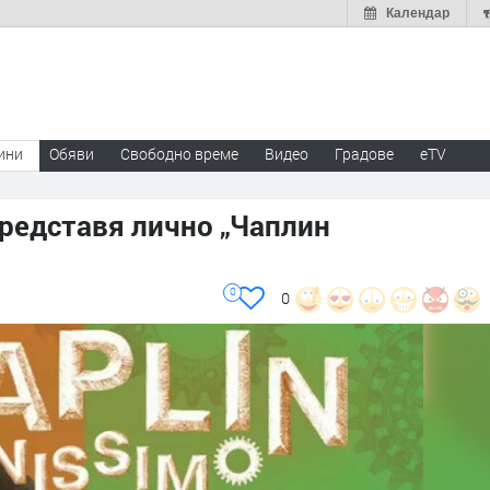
Календар
ини
Обяви
Свободно време
Видео
Градове
eTV
редставя лично „Чаплин
0
0