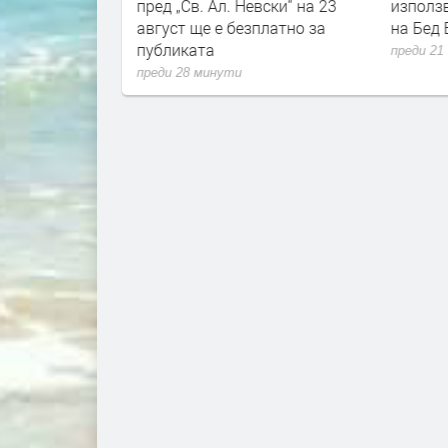
ндиозен гала
пред „Св. Ал. Невски“ на 23
използв
август ще е безплатно за
на Бед
публиката
преди 21
преди 28 минути