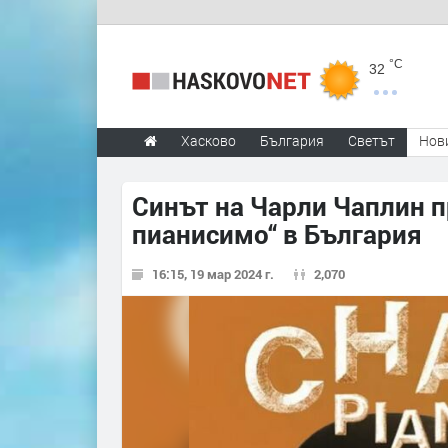
°C
32
Хасково
България
Светът
Нов
Синът на Чарли Чаплин п
пианисимо“ в България
16:15, 19 мар 2024 г.
2,070