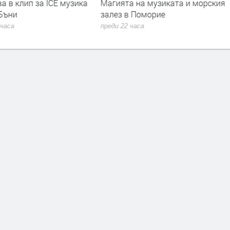
а в клип за ICE музика
Магията на музиката и морския
 Бъни
залез в Поморие
 часа
преди 22 часа