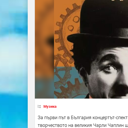
Музика
За първи път в България концертът-спект
творчеството на великия Чарли Чаплин ще