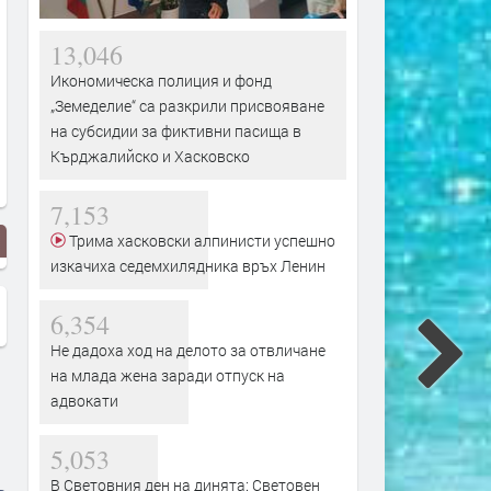
13,046
Икономическа полиция и фонд
„Земеделие“ са разкрили присвояване
на субсидии за фиктивни пасища в
Кърджалийско и Хасковско
7,153
Трима хасковски алпинисти успешно
изкачиха седемхилядника връх Ленин
6,354
Не дадоха ход на делото за отвличане
на млада жена заради отпуск на
адвокати
5,053
В Световния ден на динята: Световен