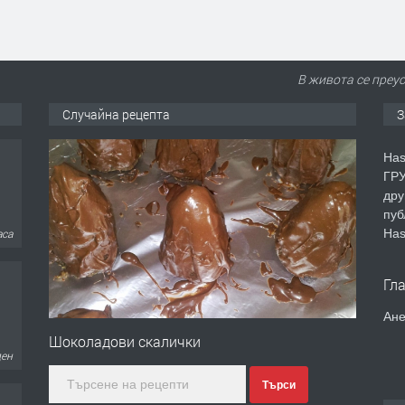
В живота се преу
Случайна рецепта
З
Has
ГРУ
дру
пуб
Has
аса
Гл
Ане
Шоколадови скалички
ден
Търси