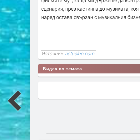
филмите му. „Баща ми държеше да контро
сценария, през кастинга до музиката, коя
наред остава свързан с музикалния бизн
Източник:
actualno.com
Видеа по темата