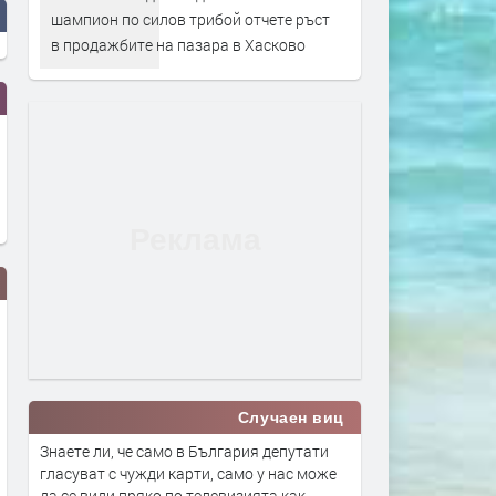
шампион по силов трибой отчете ръст
в продажбите на пазара в Хасково
Случаен виц
Знаете ли, че само в България депутати
гласуват с чужди карти, само у нас може
Ед Шийрън беше глобен заради
Джаз концертът 100 Miles
да се види пряко по телевизията как