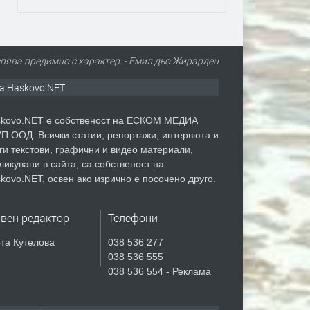
спява предимно с характер. - Емил дьо Жирарден
а Haskovo.NET
kovo.NET е собственост на ЕСКОМ МЕДИА
П ООД. Всички статии, репортажи, интервюта и
ги текстови, графични и видео материали,
ликувани в сайта, са собственост на
kovo.NET, освен ако изрично е посочено друго.
авен редактор
Телефони
та Кутелова
038 536 277
038 536 555
038 536 554 - Реклама