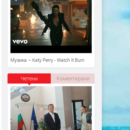
Музика – Katy Perry - Watch It Burn
Четени
Коментирани