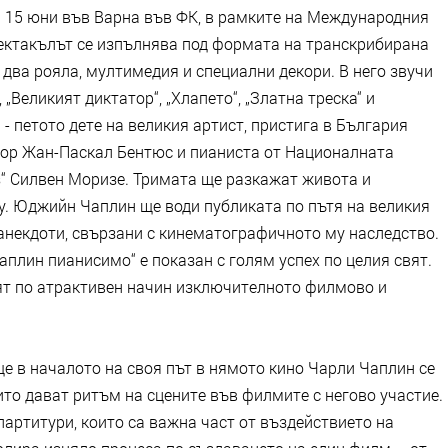
а 15 юни във Варна във ФК, в рамките на Международния
пектакълът се изпълнява под формата на транскрибирана
 два рояла, мултимедия и специални декори. В него звучи
„Великият диктатор“, „Хлапето“, „Златна треска“ и
- петото дете на великия артист, пристига в България
тор Жан-Паскал Бентюс и пианиста от Националната
s“ Силвен Моризе. Тримата ще разкажат живота и
у. Юджийн Чаплин ще води публиката по пътя на великия
анекдоти, свързани с кинематографичното му наследство.
плин пианисимо“ е показан с голям успех по целия свят.
ят по атрактивен начин изключителното филмово и
 в началото на своя път в нямото кино Чарли Чаплин се
то дават ритъм на сцените във филмите с негово участие.
артитури, които са важна част от въздействието на