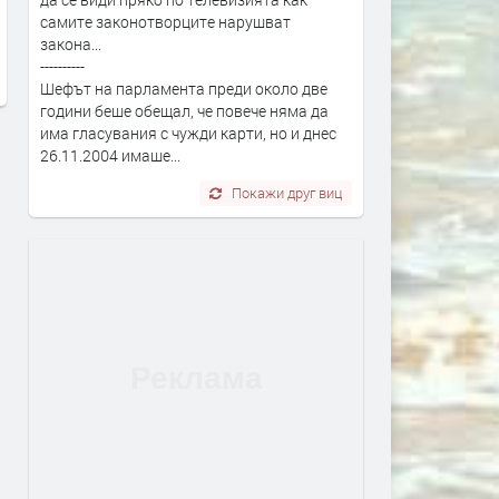
незастрахован ретро
Miles Davis идва в Бълга
самите законотворците нарушват
автомобил
през ноември
закона...
преди 23 часа
преди 23 часа
----------
Шефът на парламента преди около две
години беше обещал, че повече няма да
има гласувания с чужди карти, но и днес
26.11.2004 имаше...
Покажи друг виц