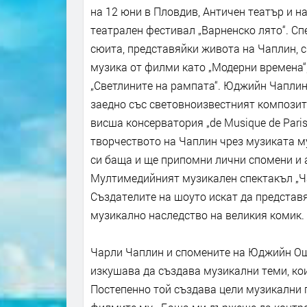
на 12 юни в Пловдив, Античен театър и н
театрален фестивал „Варненско лято“. С
сюита, представяйки живота на Чаплин, с
музика от филми като „Модерни времена“, 
„Светлините на рампата“. Юджийн Чаплин 
заедно със световноизвестният компози
висша консерватория „de Musique de Pari
творчеството на Чаплин чрез музиката м
си баща и ще припомни лични спомени и 
Мултимедийният музикален спектакъл „Ча
Създателите на шоуто искат да представ
музикално наследство на великия комик.
Чарли Чаплин и спомените на Юджийн Още
изкушава да създава музикални теми, кои
Постепенно той създава цели музикални п