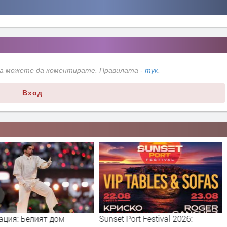
да можете да коментирате. Правилата -
тук
.
Вход
ация: Белият дом
Sunset Port Festival 2026: